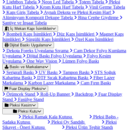
Lightbox Tabela
Neon Led Tabela
Totem Tabela
Pleksi
Kutu Harf Tabela
Krom Kutu Harf Tabela
Vinil Germe Tabela
Kapı Giriş Tabela
Aynalı Dekota ve Pleksi Kesim Harf
Alüminyum Kompozit Dekupe Tabela
Bina Cephe Giydirme
Şantiye ve İnşaat Tabela
İç Mekan Kapı İsimlikleri
Bombeli Kapı İsimlikleri
Düz Kapı İsimlikleri
Magnet Kapı
İsimlikleri
Sürgülü Kapı İsimlikleri
Özel Kapı İsimlikleri
Dijital Baskı Uygulama
Dekota Foreks Uygulama Sıvama
Cam Dekor Folyo Kumlama
Uygulama
Dijital Baskı Folyo Uygulama
Folyo Kesim
Uygulama
One Way Vision
Lümen Folyo Baskı
Baskı ve Markalama
Serigrafi Baskı
UV Baskı
Tampon Baskı
STS Soğuk
Kabartma Baskı
DTF Sıcak Kabartma Baskı
Fiber Lazer
Markalama
Karbon Lazer Markalama
Cam Fırın Baskı
Fuar Display Pleksi
Örümcek Stand
Roll-Up Banner
Backdrop
Fuar Display
Stand
Fasülye Stand
Pleksi Kesim
Pleksi Kutu
Pleksi Ramak Kala Kutusu
Pleksi Bağış -
Sadaka Kutusu
Pleksi Oy Sandığı
Pleksi
Şikayet - Öneri Kutusu
Pleksi Ürün Teşhir Standı