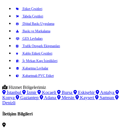
Etiket Çeşitleri
Tabela Çeşitleri
Dijital Baskı Uygulama
Baskı ve Markalama
GES Levhaları
Trafik Otopark Ekipmanları
Kablo Etiketi Çeşitleri
İç Mekan Kapı İsimlikleri
Kabartma Levhalar
Kabartmalı PVC Etiket
Hizmet Bölgelerimiz
İstanbul
İzmir
Kocaeli
Bursa
Eskişehir
Antalya
Konya
Gaziantep
Adana
Mersin
Kayseri
Samsun
Denizli
İletişim Bilgileri