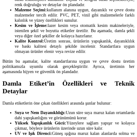
renk doğruluğu ve detaylar ön plandadır.
Malzeme Seçimi:
kullanım alanına uygun, dayanıklı ve çevre dostu
malzemeler tercih edilir. PVC, PET, vinil gibi malzemelerle farklı
kalınlık ve yüzey özellikleri sunulur.
Kesim ve İşleme:
lazer kesim veya otomatik kesim makineleriyle,
istenilen şekil ve boyutta etiketler üretilir. Bu aşamada, damla şekli
veya diğer özel şekiller de kolayca hazırlanır.
Kalite Kontrol:
Üretim sonrası, ürünlerin yapışkanlık, dayanıklılık
ve baskı kalitesi detaylı şekilde incelenir. Standartlara uygun
olmayan ürünler elenir veya revize edilir.
Bütün bu aşamalar, kalite standartlarına uygun ve çevre dostu üretim
politikamızla uyumlu olarak gerçekleştirilir. Ayrıca, üretimin her
aşamasında hijyen ve güvenlik ön plandadır.
Damla Etiket’in Özellikleri ve Teknik
Detaylar
Damla etiketlerin öne çıkan özellikleri arasında şunlar bulunur:
Suya ve Nem Dayanıklılığı:
Uzun süre suya maruz kalan ortamlarda
dahi yapışkanlığını ve görünümünü korur.
Yüksek Yapışkanlık Gücü:
Yüzeylere sağlam yapışır ve kolayca
çıkmaz, böylece ürünlerin üzerinde uzun süre kalır.
UV ve Işık Direnci:
Güneş ışığına maruz kalan alanlarda solma ve