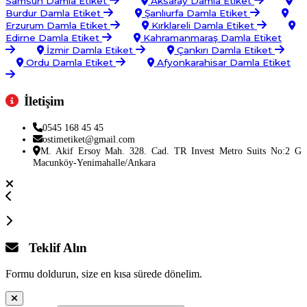
Samsun Damla Etiket
Aksaray Damla Etiket
Burdur Damla Etiket
Şanlıurfa Damla Etiket
Erzurum Damla Etiket
Kırklareli Damla Etiket
Edirne Damla Etiket
Kahramanmaraş Damla Etiket
İzmir Damla Etiket
Çankırı Damla Etiket
Ordu Damla Etiket
Afyonkarahisar Damla Etiket
İletişim
0545 168 45 45
ostimetiket@gmail.com
M. Akif Ersoy Mah. 328. Cad. TR Invest Metro Suits No:2 G
Macunköy-Yenimahalle/Ankara
Teklif Alın
Formu doldurun, size en kısa sürede dönelim.