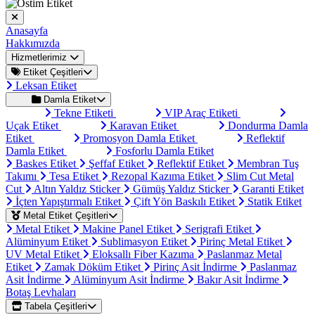
Anasayfa
Hakkımızda
Hizmetlerimiz
Etiket Çeşitleri
Leksan Etiket
Damla Etiket
Tekne Etiketi
VIP Araç Etiketi
Uçak Etiket
Karavan Etiket
Dondurma Damla
Etiket
Promosyon Damla Etiket
Reflektif
Damla Etiket
Fosforlu Damla Etiket
Baskes Etiket
Şeffaf Etiket
Reflektif Etiket
Membran Tuş
Takımı
Tesa Etiket
Rezopal Kazıma Etiket
Slim Cut Metal
Cut
Altın Yaldız Sticker
Gümüş Yaldız Sticker
Garanti Etiket
İçten Yapıştırmalı Etiket
Çift Yön Baskılı Etiket
Statik Etiket
Metal Etiket Çeşitleri
Metal Etiket
Makine Panel Etiket
Serigrafi Etiket
Alüminyum Etiket
Sublimasyon Etiket
Pirinç Metal Etiket
UV Metal Etiket
Eloksallı Fiber Kazıma
Paslanmaz Metal
Etiket
Zamak Döküm Etiket
Pirinç Asit İndirme
Paslanmaz
Asit İndirme
Alüminyum Asit İndirme
Bakır Asit İndirme
Botaş Levhaları
Tabela Çeşitleri