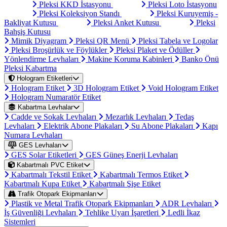
Pleksi KKD İstasyonu
Pleksi Loto İstasyonu
Pleksi Koleksiyon Standı
Pleksi Kuruyemiş -
Bakliyat Kutusu
Pleksi Anket Kutusu
Pleksi
Bahşiş Kutusu
Mimik Diyagram
Pleksi QR Menü
Pleksi Tabela ve Logolar
Pleksi Broşürlük ve Föylükler
Pleksi Plaket ve Ödüller
Yönlendirme Levhaları
Makine Koruma Kabinleri
Banko Önü
Pleksi Kabartma
Hologram Etiketleri
Hologram Etiket
3D Hologram Etiket
Void Hologram Etiket
Hologram Numaratör Etiket
Kabartma Levhalar
Cadde ve Sokak Levhaları
Mezarlık Levhaları
Tedaş
Levhaları
Elektrik Abone Plakaları
Su Abone Plakaları
Kapı
Numara Levhaları
GES Levhaları
GES Solar Etiketleri
GES Güneş Enerji Levhaları
Kabartmalı PVC Etiket
Kabartmalı Tekstil Etiket
Kabartmalı Termos Etiket
Kabartmalı Kupa Etiket
Kabartmalı Şişe Etiket
Trafik Otopark Ekipmanları
Plastik ve Metal Trafik Otopark Ekipmanları
ADR Levhaları
İş Güvenliği Levhaları
Tehlike Uyarı İşaretleri
Ledli İkaz
Sistemleri