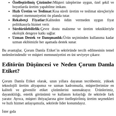
Özelleştirilmiş Çözümler:
Müşteri taleplerine uygun, özel şekil ve
boyutlarda üretim yapabilme imkanı.
Hızlı Üretim ve Teslimat:
Kısa süreli üretim ve teslimat süreçleriyle
müşteri memnuniyetini ön planda tutar.
Rekabetçi Fiyatlar:
Kaliteden ödün vermeden uygun fiyat
politikasıyla hizmet verir.
Sürdürülebilirlik:
Çevre dostu malzeme ve üretim teknikleriyle
ekolojik dengeye katkı sağlar.
Uzman Destek ve Danışmanlık:
Ürün seçiminden kullanıma kadar
uzman ekibimizle her aşamada destek sunar.
Bu avantajlar, Çorum Damla Etiket’in sektöründe tercih edilmesinin temel
nedenlerindendir ve müşteri memnuniyetini en üst seviyeye çıkarır.
Editörün Düşüncesi ve Neden Çorum Damla
Etiket?
Çorum Damla Etiket olarak, uzun yıllara dayanan tecrübemiz, yüksek
teknolojili üretim altyapımız ve uzman kadromuzla, müşterilerimize en
kaliteli ve güvenilir etiket çözümlerini sunmaktayız. Ürünlerimiz,
dayanıklılığı, estetik görünümü ve kullanım kolaylığı ile sektörde fark
yaratır. Ayrıca, müşteri ihtiyaçlarına göre özelleştirilmiş üretim seçenekleri
ve hızlı hizmet anlayışımızla, sektörde lider konumdayız.
İster gıda