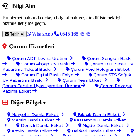
Bilgi Alın
Bu hizmet hakkında detaylı bilgi almak veya teklif istemek için
bizimle iletişime geçin.
WhatsApp
0545 168 45 45
Teklif Al
Çorum Hizmetleri
Çorum ADR Levha Üretimi
Çorum Serigrafi Baskı
Çorum Ahşap UV Baskı
Çorum DTF Sıcak UV
Kabartma Tekstil Baskı
Çorum Void Hologram Etiket
Çorum Dijital Baskı Folyo
Çorum STS Soğuk
Uv Kabartma Baskı
Çorum Tesa Etiket
Çorum Tehlike Uyarı İşaretleri Üretimi
Çorum Rezopal
Kazıma Etiket
Diğer Bölgeler
Nevşehir Damla Etiket
Bilecik Damla Etiket
Mersin Damla Etiket
Kastamonu Damla Etiket
Denizli Damla Etiket
Niğde Damla Etiket
Artvin Damla Etiket
Hakkari Damla Etiket