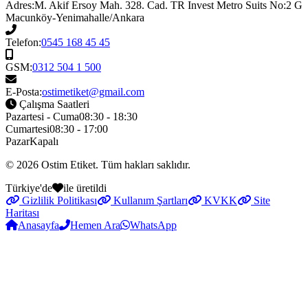
Adres:
M. Akif Ersoy Mah. 328. Cad. TR Invest Metro Suits No:2 G
Macunköy-Yenimahalle/Ankara
Telefon:
0545 168 45 45
GSM:
0312 504 1 500
E-Posta:
ostimetiket@gmail.com
Çalışma Saatleri
Pazartesi - Cuma
08:30 - 18:30
Cumartesi
08:30 - 17:00
Pazar
Kapalı
© 2026
Ostim Etiket
. Tüm hakları saklıdır.
Türkiye'de
ile üretildi
Gizlilik Politikası
Kullanım Şartları
KVKK
Site
Haritası
Anasayfa
Hemen Ara
WhatsApp