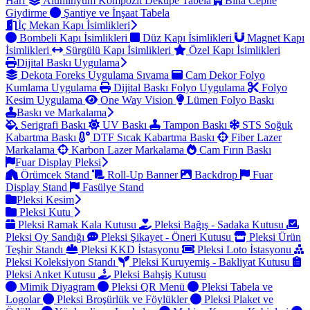
Harf
Alüminyum Kompozit Dekupe Tabela
Bina Cephe
Giydirme
Şantiye ve İnşaat Tabela
İç Mekan Kapı İsimlikleri
Bombeli Kapı İsimlikleri
Düz Kapı İsimlikleri
Magnet Kapı
İsimlikleri
Sürgülü Kapı İsimlikleri
Özel Kapı İsimlikleri
Dijital Baskı Uygulama
Dekota Foreks Uygulama Sıvama
Cam Dekor Folyo
Kumlama Uygulama
Dijital Baskı Folyo Uygulama
Folyo
Kesim Uygulama
One Way Vision
Lümen Folyo Baskı
Baskı ve Markalama
Serigrafi Baskı
UV Baskı
Tampon Baskı
STS Soğuk
Kabartma Baskı
DTF Sıcak Kabartma Baskı
Fiber Lazer
Markalama
Karbon Lazer Markalama
Cam Fırın Baskı
Fuar Display Pleksi
Örümcek Stand
Roll-Up Banner
Backdrop
Fuar
Display Stand
Fasülye Stand
Pleksi Kesim
Pleksi Kutu
Pleksi Ramak Kala Kutusu
Pleksi Bağış - Sadaka Kutusu
Pleksi Oy Sandığı
Pleksi Şikayet - Öneri Kutusu
Pleksi Ürün
Teşhir Standı
Pleksi KKD İstasyonu
Pleksi Loto İstasyonu
Pleksi Koleksiyon Standı
Pleksi Kuruyemiş - Bakliyat Kutusu
Pleksi Anket Kutusu
Pleksi Bahşiş Kutusu
Mimik Diyagram
Pleksi QR Menü
Pleksi Tabela ve
Logolar
Pleksi Broşürlük ve Föylükler
Pleksi Plaket ve