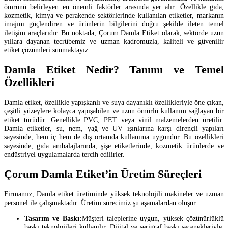
ömrünü belirleyen en önemli faktörler arasında yer alır. Özellikle gıda,
kozmetik, kimya ve perakende sektörlerinde kullanılan etiketler, markanın
imajını güçlendiren ve ürünlerin bilgilerini doğru şekilde ileten temel
iletişim araçlarıdır. Bu noktada, Çorum Damla Etiket olarak, sektörde uzun
yıllara dayanan tecrübemiz ve uzman kadromuzla, kaliteli ve güvenilir
etiket çözümleri sunmaktayız.
Damla Etiket Nedir? Tanımı ve Temel
Özellikleri
Damla etiket, özellikle yapışkanlı ve suya dayanıklı özellikleriyle öne çıkan,
çeşitli yüzeylere kolayca yapışabilen ve uzun ömürlü kullanım sağlayan bir
etiket türüdür. Genellikle PVC, PET veya vinil malzemelerden üretilir.
Damla etiketler, su, nem, yağ ve UV ışınlarına karşı dirençli yapıları
sayesinde, hem iç hem de dış ortamda kullanıma uygundur. Bu özellikleri
sayesinde, gıda ambalajlarında, şişe etiketlerinde, kozmetik ürünlerde ve
endüstriyel uygulamalarda tercih edilirler.
Çorum Damla Etiket’in Üretim Süreçleri
Firmamız, Damla etiket üretiminde yüksek teknolojili makineler ve uzman
personel ile çalışmaktadır. Üretim sürecimiz şu aşamalardan oluşur:
Tasarım ve Baskı:
Müşteri taleplerine uygun, yüksek çözünürlüklü
baskı teknolojileri kullanılır. Dijital ve serigraf baskı seçenekleriyle,