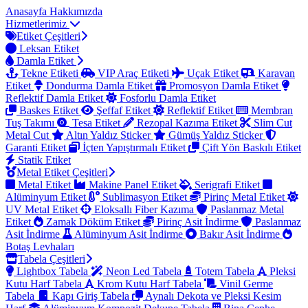
Anasayfa
Hakkımızda
Hizmetlerimiz
Etiket Çeşitleri
Leksan Etiket
Damla Etiket
Tekne Etiketi
VIP Araç Etiketi
Uçak Etiket
Karavan
Etiket
Dondurma Damla Etiket
Promosyon Damla Etiket
Reflektif Damla Etiket
Fosforlu Damla Etiket
Baskes Etiket
Şeffaf Etiket
Reflektif Etiket
Membran
Tuş Takımı
Tesa Etiket
Rezopal Kazıma Etiket
Slim Cut
Metal Cut
Altın Yaldız Sticker
Gümüş Yaldız Sticker
Garanti Etiket
İçten Yapıştırmalı Etiket
Çift Yön Baskılı Etiket
Statik Etiket
Metal Etiket Çeşitleri
Metal Etiket
Makine Panel Etiket
Serigrafi Etiket
Alüminyum Etiket
Sublimasyon Etiket
Pirinç Metal Etiket
UV Metal Etiket
Eloksallı Fiber Kazıma
Paslanmaz Metal
Etiket
Zamak Döküm Etiket
Pirinç Asit İndirme
Paslanmaz
Asit İndirme
Alüminyum Asit İndirme
Bakır Asit İndirme
Botaş Levhaları
Tabela Çeşitleri
Lightbox Tabela
Neon Led Tabela
Totem Tabela
Pleksi
Kutu Harf Tabela
Krom Kutu Harf Tabela
Vinil Germe
Tabela
Kapı Giriş Tabela
Aynalı Dekota ve Pleksi Kesim