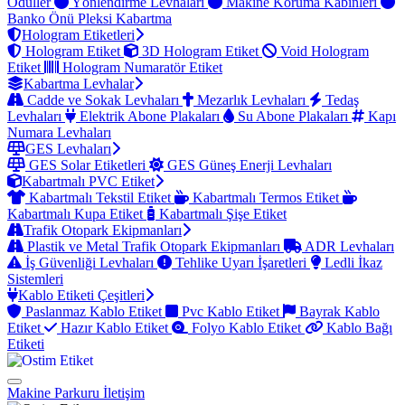
Ödüller
Yönlendirme Levhaları
Makine Koruma Kabinleri
Banko Önü Pleksi Kabartma
Hologram Etiketleri
Hologram Etiket
3D Hologram Etiket
Void Hologram
Etiket
Hologram Numaratör Etiket
Kabartma Levhalar
Cadde ve Sokak Levhaları
Mezarlık Levhaları
Tedaş
Levhaları
Elektrik Abone Plakaları
Su Abone Plakaları
Kapı
Numara Levhaları
GES Levhaları
GES Solar Etiketleri
GES Güneş Enerji Levhaları
Kabartmalı PVC Etiket
Kabartmalı Tekstil Etiket
Kabartmalı Termos Etiket
Kabartmalı Kupa Etiket
Kabartmalı Şişe Etiket
Trafik Otopark Ekipmanları
Plastik ve Metal Trafik Otopark Ekipmanları
ADR Levhaları
İş Güvenliği Levhaları
Tehlike Uyarı İşaretleri
Ledli İkaz
Sistemleri
Kablo Etiketi Çeşitleri
Paslanmaz Kablo Etiket
Pvc Kablo Etiket
Bayrak Kablo
Etiket
Hazır Kablo Etiket
Folyo Kablo Etiket
Kablo Bağı
Etiketi
Makine Parkuru
İletişim