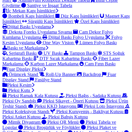
Harf
Alüminyum Kompozit Dekupe Tabela
Bina Cephe
Giydirme
Şantiye ve İnşaat Tabela
İç Mekan Kapı İsimlikleri
Bombeli Kapı İsimlikleri
Düz Kapı İsimlikleri
Magnet Kapı
İsimlikleri
Sürgülü Kapı İsimlikleri
Özel Kapı İsimlikleri
Dijital Baskı Uygulama
Dekota Foreks Uygulama Sıvama
Cam Dekor Folyo
Kumlama Uygulama
Dijital Baskı Folyo Uygulama
Folyo
Kesim Uygulama
One Way Vision
Lümen Folyo Baskı
Baskı ve Markalama
Serigrafi Baskı
UV Baskı
Tampon Baskı
STS Soğuk
Kabartma Baskı
DTF Sıcak Kabartma Baskı
Fiber Lazer
Markalama
Karbon Lazer Markalama
Cam Fırın Baskı
Fuar Display Pleksi
Örümcek Stand
Roll-Up Banner
Backdrop
Fuar
Display Stand
Fasülye Stand
Pleksi Kesim
Pleksi Kutu
Pleksi Ramak Kala Kutusu
Pleksi Bağış - Sadaka Kutusu
Pleksi Oy Sandığı
Pleksi Şikayet - Öneri Kutusu
Pleksi Ürün
Teşhir Standı
Pleksi KKD İstasyonu
Pleksi Loto İstasyonu
Pleksi Koleksiyon Standı
Pleksi Kuruyemiş - Bakliyat Kutusu
Pleksi Anket Kutusu
Pleksi Bahşiş Kutusu
Mimik Diyagram
Pleksi QR Menü
Pleksi Tabela ve
Logolar
Pleksi Broşürlük ve Föylükler
Pleksi Plaket ve