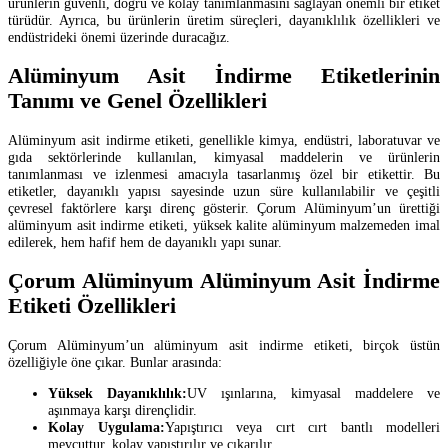
ürünlerin güvenli, doğru ve kolay tanımlanmasını sağlayan önemli bir etiket
türüdür. Ayrıca, bu ürünlerin üretim süreçleri, dayanıklılık özellikleri ve
endüstrideki önemi üzerinde duracağız.
Alüminyum Asit İndirme Etiketlerinin
Tanımı ve Genel Özellikleri
Alüminyum asit indirme etiketi, genellikle kimya, endüstri, laboratuvar ve
gıda sektörlerinde kullanılan, kimyasal maddelerin ve ürünlerin
tanımlanması ve izlenmesi amacıyla tasarlanmış özel bir etikettir. Bu
etiketler, dayanıklı yapısı sayesinde uzun süre kullanılabilir ve çeşitli
çevresel faktörlere karşı direnç gösterir. Çorum Alüminyum’un ürettiği
alüminyum asit indirme etiketi, yüksek kalite alüminyum malzemeden imal
edilerek, hem hafif hem de dayanıklı yapı sunar.
Çorum Alüminyum Alüminyum Asit İndirme
Etiketi Özellikleri
Çorum Alüminyum’un alüminyum asit indirme etiketi, birçok üstün
özelliğiyle öne çıkar. Bunlar arasında:
Yüksek Dayanıklılık:
UV ışınlarına, kimyasal maddelere ve
aşınmaya karşı dirençlidir.
Kolay Uygulama:
Yapıştırıcı veya cırt cırt bantlı modelleri
mevcuttur, kolay yapıştırılır ve çıkarılır.