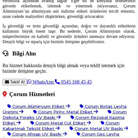
verimlilik açısından avantaj sağlar. Eğer siz de kimyasal ürünlerinizi
güvenle etiketlemek, izlemek ve yönetmek istiyorsanız, Çorum
Alüminyum’un alüminyum asit indirme etiketi ürünlerini tercih etmeniz,
uzun vadede maliyetleri düşürürken, güvenliği artıracaktır.
İş güvenliği ve ürün güvenliği açısından, doğru ve dayanıklı etiketlerin
kullanımı büyük önem taşır. Bu nedenle, Çorum Alüminyum olarak,
müşterilerimize en kaliteli ve güvenilir ürünleri sunmaya devam ediyoruz.
Detaylı bilgi ve sipariş için bizimle iletişime geçebilirsiniz.
Bilgi Alın
Bu hizmet hakkında detaylı bilgi almak veya teklif istemek için
bizimle iletişime geçin.
WhatsApp
0545 168 45 45
Teklif Al
Çorum Hizmetleri
Çorum Alüminyum Etiket
Çorum Botaş Levha
Üretimi
Çorum Pirinç Metal Etiket
Çorum
Dekota Foreks UV Baskı
Çorum Rezopal Kazıma
Etiket
Çorum Metal Cut Etiket
Çorum
Kabartmalı Tekstil Etiket
Çorum Metal UV Baskı
Çorum Ahşap UV Baskı
Çorum Ges Levha