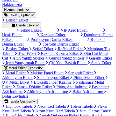
Hakkımızda
Hizmetlerimiz
Etiket Çeşitleri
Leksan Etiket
Damla Etiket
Tekne Etiketi
VIP Araç Etiketi
Uçak Etiket
Karavan Etiket
Dondurma Damla
Etiket
Promosyon Damla Etiket
Reflektif
Damla Etiket
Fosforlu Damla Etiket
Baskes Etiket
Şeffaf Etiket
Reflektif Etiket
Membran Tuş
Takımı
Tesa Etiket
Rezopal Kazıma Etiket
Slim Cut Metal
Cut
Altın Yaldız Sticker
Gümüş Yaldız Sticker
Garanti Etiket
İçten Yapıştırmalı Etiket
Çift Yön Baskılı Etiket
Statik Etiket
Metal Etiket Çeşitleri
Metal Etiket
Makine Panel Etiket
Serigrafi Etiket
Alüminyum Etiket
Sublimasyon Etiket
Pirinç Metal Etiket
UV Metal Etiket
Eloksallı Fiber Kazıma
Paslanmaz Metal
Etiket
Zamak Döküm Etiket
Pirinç Asit İndirme
Paslanmaz
Asit İndirme
Alüminyum Asit İndirme
Bakır Asit İndirme
Botaş Levhaları
Tabela Çeşitleri
Lightbox Tabela
Neon Led Tabela
Totem Tabela
Pleksi
Kutu Harf Tabela
Krom Kutu Harf Tabela
Vinil Germe Tabela
Kapı Giriş Tabela
Aynalı Dekota ve Pleksi Kesim Harf