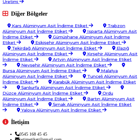
Üretimi
Diğer Bölgeler
Kars Alüminyum Asit İndirme Etiket
Trabzon
Alüminyum Asit İndirme Etiket
Isparta Alüminyum Asit
İndirme Etiket
Gümüşhane Alüminyum Asit İndirme
Etiket
Eskişehir Alüminyum Asit İndirme Etiket
Tekirdağ Alüminyum Asit İndirme Etiket
Elazığ
Alüminyum Asit İndirme Etiket
Kırşehir Alüminyum Asit
İndirme Etiket
Artvin Alüminyum Asit İndirme Etiket
Nevşehir Alüminyum Asit İndirme Etiket
Bursa Alüminyum Asit İndirme Etiket
Malatya
Alüminyum Asit İndirme Etiket
Tunceli Alüminyum Asit
İndirme Etiket
Karabük Alüminyum Asit İndirme Etiket
Şanlıurfa Alüminyum Asit İndirme Etiket
Düzce Alüminyum Asit İndirme Etiket
Ordu
Alüminyum Asit İndirme Etiket
Bartın Alüminyum Asit
İndirme Etiket
Şırnak Alüminyum Asit İndirme Etiket
Yalova Alüminyum Asit İndirme Etiket
İletişim
0545 168 45 45
ostimetiket@gmail.com