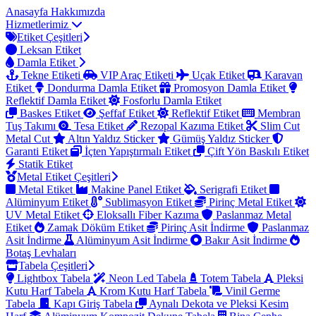
Anasayfa
Hakkımızda
Hizmetlerimiz
Etiket Çeşitleri
Leksan Etiket
Damla Etiket
Tekne Etiketi
VIP Araç Etiketi
Uçak Etiket
Karavan
Etiket
Dondurma Damla Etiket
Promosyon Damla Etiket
Reflektif Damla Etiket
Fosforlu Damla Etiket
Baskes Etiket
Şeffaf Etiket
Reflektif Etiket
Membran
Tuş Takımı
Tesa Etiket
Rezopal Kazıma Etiket
Slim Cut
Metal Cut
Altın Yaldız Sticker
Gümüş Yaldız Sticker
Garanti Etiket
İçten Yapıştırmalı Etiket
Çift Yön Baskılı Etiket
Statik Etiket
Metal Etiket Çeşitleri
Metal Etiket
Makine Panel Etiket
Serigrafi Etiket
Alüminyum Etiket
Sublimasyon Etiket
Pirinç Metal Etiket
UV Metal Etiket
Eloksallı Fiber Kazıma
Paslanmaz Metal
Etiket
Zamak Döküm Etiket
Pirinç Asit İndirme
Paslanmaz
Asit İndirme
Alüminyum Asit İndirme
Bakır Asit İndirme
Botaş Levhaları
Tabela Çeşitleri
Lightbox Tabela
Neon Led Tabela
Totem Tabela
Pleksi
Kutu Harf Tabela
Krom Kutu Harf Tabela
Vinil Germe
Tabela
Kapı Giriş Tabela
Aynalı Dekota ve Pleksi Kesim