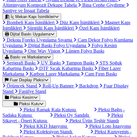
Alüminyum Kompozit Dekupe Tabela
Bina Cephe Giydirme
Şantiye ve İnşaat Tabela
İç Mekan Kapı İsimlikleri
Bombeli Kapı İsimlikleri
Düz Kapı İsimlikleri
Magnet Kapı
İsimlikleri
Sürgülü Kapı İsimlikleri
Özel Kapı İsimlikleri
Dijital Baskı Uygulama
Dekota Foreks Uygulama Sıvama
Cam Dekor Folyo Kumlama
Uygulama
Dijital Baskı Folyo Uygulama
Folyo Kesim
Uygulama
One Way Vision
Lümen Folyo Baskı
Baskı ve Markalama
Serigrafi Baskı
UV Baskı
Tampon Baskı
STS Soğuk
Kabartma Baskı
DTF Sıcak Kabartma Baskı
Fiber Lazer
Markalama
Karbon Lazer Markalama
Cam Fırın Baskı
Fuar Display Pleksi
Örümcek Stand
Roll-Up Banner
Backdrop
Fuar Display
Stand
Fasülye Stand
Pleksi Kesim
Pleksi Kutu
Pleksi Ramak Kala Kutusu
Pleksi Bağış -
Sadaka Kutusu
Pleksi Oy Sandığı
Pleksi
Şikayet - Öneri Kutusu
Pleksi Ürün Teşhir Standı
Pleksi KKD İstasyonu
Pleksi Loto İstasyonu
Pleksi Koleksiyon Standı
Pleksi Kuruyemiş -