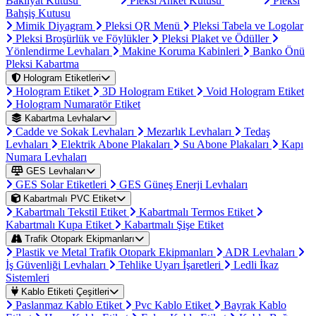
Bakliyat Kutusu
Pleksi Anket Kutusu
Pleksi
Bahşiş Kutusu
Mimik Diyagram
Pleksi QR Menü
Pleksi Tabela ve Logolar
Pleksi Broşürlük ve Föylükler
Pleksi Plaket ve Ödüller
Yönlendirme Levhaları
Makine Koruma Kabinleri
Banko Önü
Pleksi Kabartma
Hologram Etiketleri
Hologram Etiket
3D Hologram Etiket
Void Hologram Etiket
Hologram Numaratör Etiket
Kabartma Levhalar
Cadde ve Sokak Levhaları
Mezarlık Levhaları
Tedaş
Levhaları
Elektrik Abone Plakaları
Su Abone Plakaları
Kapı
Numara Levhaları
GES Levhaları
GES Solar Etiketleri
GES Güneş Enerji Levhaları
Kabartmalı PVC Etiket
Kabartmalı Tekstil Etiket
Kabartmalı Termos Etiket
Kabartmalı Kupa Etiket
Kabartmalı Şişe Etiket
Trafik Otopark Ekipmanları
Plastik ve Metal Trafik Otopark Ekipmanları
ADR Levhaları
İş Güvenliği Levhaları
Tehlike Uyarı İşaretleri
Ledli İkaz
Sistemleri
Kablo Etiketi Çeşitleri
Paslanmaz Kablo Etiket
Pvc Kablo Etiket
Bayrak Kablo