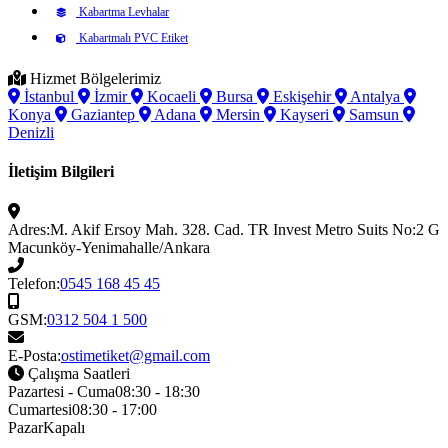
Kabartma Levhalar
Kabartmalı PVC Etiket
Hizmet Bölgelerimiz
İstanbul
İzmir
Kocaeli
Bursa
Eskişehir
Antalya
Konya
Gaziantep
Adana
Mersin
Kayseri
Samsun
Denizli
İletişim Bilgileri
Adres:
M. Akif Ersoy Mah. 328. Cad. TR Invest Metro Suits No:2 G
Macunköy-Yenimahalle/Ankara
Telefon:
0545 168 45 45
GSM:
0312 504 1 500
E-Posta:
ostimetiket@gmail.com
Çalışma Saatleri
Pazartesi - Cuma
08:30 - 18:30
Cumartesi
08:30 - 17:00
Pazar
Kapalı