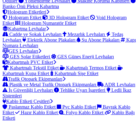
Ödüller
Yönlendirme Levhaları
Makine Koruma Kabinleri
Banko Önü Pleksi Kabartma
Hologram Etiketleri
Hologram Etiket
3D Hologram Etiket
Void Hologram
Etiket
Hologram Numaratör Etiket
Kabartma Levhalar
Cadde ve Sokak Levhaları
Mezarlık Levhaları
Tedaş
Levhaları
Elektrik Abone Plakaları
Su Abone Plakaları
Kapı
Numara Levhaları
GES Levhaları
GES Solar Etiketleri
GES Güneş Enerji Levhaları
Kabartmalı PVC Etiket
Kabartmalı Tekstil Etiket
Kabartmalı Termos Etiket
Kabartmalı Kupa Etiket
Kabartmalı Şişe Etiket
Trafik Otopark Ekipmanları
Plastik ve Metal Trafik Otopark Ekipmanları
ADR Levhaları
İş Güvenliği Levhaları
Tehlike Uyarı İşaretleri
Ledli İkaz
Sistemleri
Kablo Etiketi Çeşitleri
Paslanmaz Kablo Etiket
Pvc Kablo Etiket
Bayrak Kablo
Etiket
Hazır Kablo Etiket
Folyo Kablo Etiket
Kablo Bağı
Etiketi