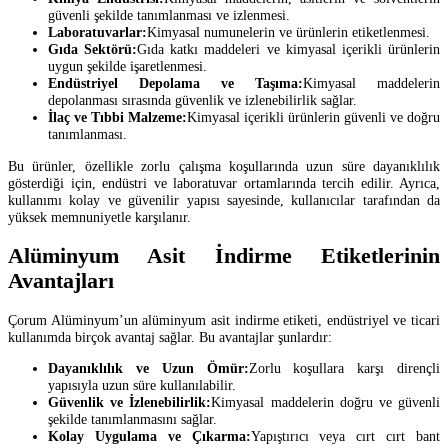
güvenli şekilde tanımlanması ve izlenmesi.
Laboratuvarlar:
Kimyasal numunelerin ve ürünlerin etiketlenmesi.
Gıda Sektörü:
Gıda katkı maddeleri ve kimyasal içerikli ürünlerin
uygun şekilde işaretlenmesi.
Endüstriyel Depolama ve Taşıma:
Kimyasal maddelerin
depolanması sırasında güvenlik ve izlenebilirlik sağlar.
İlaç ve Tıbbi Malzeme:
Kimyasal içerikli ürünlerin güvenli ve doğru
tanımlanması.
Bu ürünler, özellikle zorlu çalışma koşullarında uzun süre dayanıklılık
gösterdiği için, endüstri ve laboratuvar ortamlarında tercih edilir. Ayrıca,
kullanımı kolay ve güvenilir yapısı sayesinde, kullanıcılar tarafından da
yüksek memnuniyetle karşılanır.
Alüminyum Asit İndirme Etiketlerinin
Avantajları
Çorum Alüminyum’un alüminyum asit indirme etiketi, endüstriyel ve ticari
kullanımda birçok avantaj sağlar. Bu avantajlar şunlardır:
Dayanıklılık ve Uzun Ömür:
Zorlu koşullara karşı dirençli
yapısıyla uzun süre kullanılabilir.
Güvenlik ve İzlenebilirlik:
Kimyasal maddelerin doğru ve güvenli
şekilde tanımlanmasını sağlar.
Kolay Uygulama ve Çıkarma:
Yapıştırıcı veya cırt cırt bant