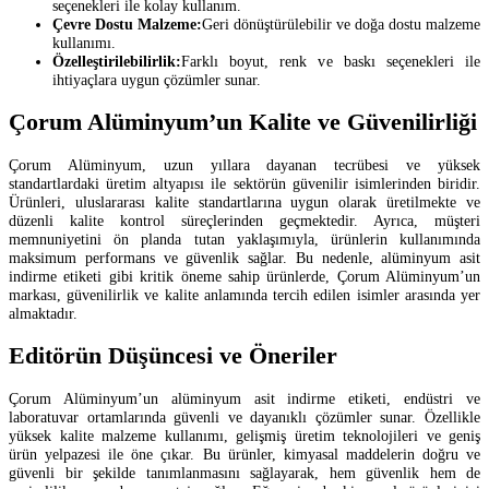
seçenekleri ile kolay kullanım.
Çevre Dostu Malzeme:
Geri dönüştürülebilir ve doğa dostu malzeme
kullanımı.
Özelleştirilebilirlik:
Farklı boyut, renk ve baskı seçenekleri ile
ihtiyaçlara uygun çözümler sunar.
Çorum Alüminyum’un Kalite ve Güvenilirliği
Çorum Alüminyum, uzun yıllara dayanan tecrübesi ve yüksek
standartlardaki üretim altyapısı ile sektörün güvenilir isimlerinden biridir.
Ürünleri, uluslararası kalite standartlarına uygun olarak üretilmekte ve
düzenli kalite kontrol süreçlerinden geçmektedir. Ayrıca, müşteri
memnuniyetini ön planda tutan yaklaşımıyla, ürünlerin kullanımında
maksimum performans ve güvenlik sağlar. Bu nedenle, alüminyum asit
indirme etiketi gibi kritik öneme sahip ürünlerde, Çorum Alüminyum’un
markası, güvenilirlik ve kalite anlamında tercih edilen isimler arasında yer
almaktadır.
Editörün Düşüncesi ve Öneriler
Çorum Alüminyum’un alüminyum asit indirme etiketi, endüstri ve
laboratuvar ortamlarında güvenli ve dayanıklı çözümler sunar. Özellikle
yüksek kalite malzeme kullanımı, gelişmiş üretim teknolojileri ve geniş
ürün yelpazesi ile öne çıkar. Bu ürünler, kimyasal maddelerin doğru ve
güvenli bir şekilde tanımlanmasını sağlayarak, hem güvenlik hem de