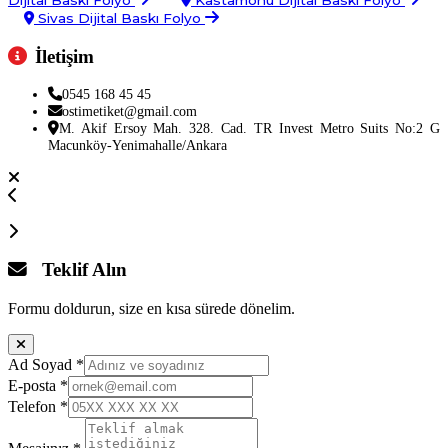
Sivas Dijital Baskı Folyo
İletişim
0545 168 45 45
ostimetiket@gmail.com
M. Akif Ersoy Mah. 328. Cad. TR Invest Metro Suits No:2 G
Macunköy-Yenimahalle/Ankara
Teklif Alın
Formu doldurun, size en kısa sürede dönelim.
Ad Soyad
*
E-posta
*
Telefon
*