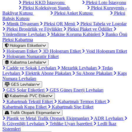
Pleksi KKD İstasyonu
Pleksi Loto İstasyonu
Pleksi Koleksiyon Standı
Pleksi Kuruyemiş -
Bakliyat Kutusu
Pleksi Anket Kutusu
Pleksi
Bahşiş Kutusu
Mimik Diyagram
Pleksi QR Menü
Pleksi Tabela ve Logolar
Pleksi Broşürlük ve Föylükler
Pleksi Plaket ve Ödüller
Yönlendirme Levhaları
Makine Koruma Kabinleri
Banko Önü
Pleksi Kabartma
Hologram Etiketleri
Hologram Etiket
3D Hologram Etiket
Void Hologram Etiket
Hologram Numaratör Etiket
Kabartma Levhalar
Cadde ve Sokak Levhaları
Mezarlık Levhaları
Tedaş
Levhaları
Elektrik Abone Plakaları
Su Abone Plakaları
Kapı
Numara Levhaları
GES Levhaları
GES Solar Etiketleri
GES Güneş Enerji Levhaları
Kabartmalı PVC Etiket
Kabartmalı Tekstil Etiket
Kabartmalı Termos Etiket
Kabartmalı Kupa Etiket
Kabartmalı Şişe Etiket
Trafik Otopark Ekipmanları
Plastik ve Metal Trafik Otopark Ekipmanları
ADR Levhaları
İş Güvenliği Levhaları
Tehlike Uyarı İşaretleri
Ledli İkaz
Sistemleri