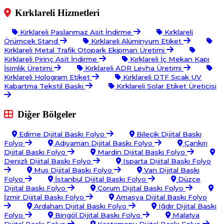
Kırklareli Hizmetleri
Kırklareli Paslanmaz Asit İndirme
Kırklareli
Örümcek Stand
Kırklareli Alüminyum Etiket
Kırklareli Metal Trafik Otopark Ekipman Üretimi
Kırklareli Pirinç Asit İndirme
Kırklareli İç Mekan Kapı
İsimlik Üretimi
Kırklareli ADR Levha Üretimi
Kırklareli Hologram Etiket
Kırklareli DTF Sıcak UV
Kabartma Tekstil Baskı
Kırklareli Solar Etiket Üreticisi
Diğer Bölgeler
Edirne Dijital Baskı Folyo
Bilecik Dijital Baskı
Folyo
Adıyaman Dijital Baskı Folyo
Çankırı
Dijital Baskı Folyo
Mardin Dijital Baskı Folyo
Denizli Dijital Baskı Folyo
Isparta Dijital Baskı Folyo
Muş Dijital Baskı Folyo
Van Dijital Baskı
Folyo
İstanbul Dijital Baskı Folyo
Düzce
Dijital Baskı Folyo
Çorum Dijital Baskı Folyo
İzmir Dijital Baskı Folyo
Amasya Dijital Baskı Folyo
Ardahan Dijital Baskı Folyo
Iğdır Dijital Baskı
Folyo
Bingöl Dijital Baskı Folyo
Malatya
Dijital Baskı Folyo
Kastamonu Dijital Baskı Folyo