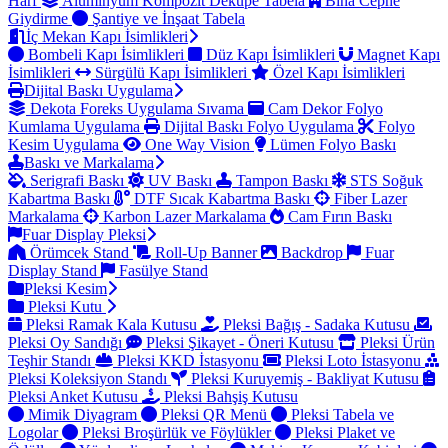
Harf
Alüminyum Kompozit Dekupe Tabela
Bina Cephe
Giydirme
Şantiye ve İnşaat Tabela
İç Mekan Kapı İsimlikleri
Bombeli Kapı İsimlikleri
Düz Kapı İsimlikleri
Magnet Kapı
İsimlikleri
Sürgülü Kapı İsimlikleri
Özel Kapı İsimlikleri
Dijital Baskı Uygulama
Dekota Foreks Uygulama Sıvama
Cam Dekor Folyo
Kumlama Uygulama
Dijital Baskı Folyo Uygulama
Folyo
Kesim Uygulama
One Way Vision
Lümen Folyo Baskı
Baskı ve Markalama
Serigrafi Baskı
UV Baskı
Tampon Baskı
STS Soğuk
Kabartma Baskı
DTF Sıcak Kabartma Baskı
Fiber Lazer
Markalama
Karbon Lazer Markalama
Cam Fırın Baskı
Fuar Display Pleksi
Örümcek Stand
Roll-Up Banner
Backdrop
Fuar
Display Stand
Fasülye Stand
Pleksi Kesim
Pleksi Kutu
Pleksi Ramak Kala Kutusu
Pleksi Bağış - Sadaka Kutusu
Pleksi Oy Sandığı
Pleksi Şikayet - Öneri Kutusu
Pleksi Ürün
Teşhir Standı
Pleksi KKD İstasyonu
Pleksi Loto İstasyonu
Pleksi Koleksiyon Standı
Pleksi Kuruyemiş - Bakliyat Kutusu
Pleksi Anket Kutusu
Pleksi Bahşiş Kutusu
Mimik Diyagram
Pleksi QR Menü
Pleksi Tabela ve
Logolar
Pleksi Broşürlük ve Föylükler
Pleksi Plaket ve