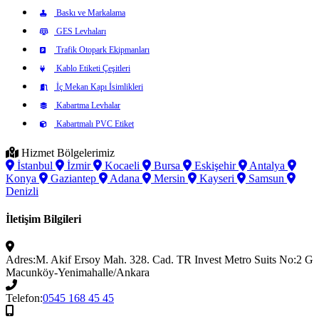
Baskı ve Markalama
GES Levhaları
Trafik Otopark Ekipmanları
Kablo Etiketi Çeşitleri
İç Mekan Kapı İsimlikleri
Kabartma Levhalar
Kabartmalı PVC Etiket
Hizmet Bölgelerimiz
İstanbul
İzmir
Kocaeli
Bursa
Eskişehir
Antalya
Konya
Gaziantep
Adana
Mersin
Kayseri
Samsun
Denizli
İletişim Bilgileri
Adres:
M. Akif Ersoy Mah. 328. Cad. TR Invest Metro Suits No:2 G
Macunköy-Yenimahalle/Ankara
Telefon:
0545 168 45 45