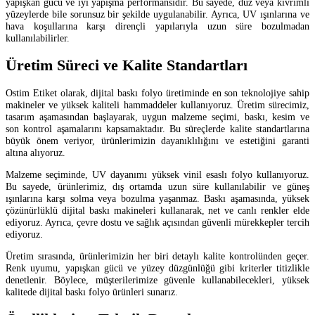
yapışkan gücü ve iyi yapışma performansıdır. Bu sayede, düz veya kıvrımlı
yüzeylerde bile sorunsuz bir şekilde uygulanabilir. Ayrıca, UV ışınlarına ve
hava koşullarına karşı dirençli yapılarıyla uzun süre bozulmadan
kullanılabilirler.
Üretim Süreci ve Kalite Standartları
Ostim Etiket olarak, dijital baskı folyo üretiminde en son teknolojiye sahip
makineler ve yüksek kaliteli hammaddeler kullanıyoruz. Üretim sürecimiz,
tasarım aşamasından başlayarak, uygun malzeme seçimi, baskı, kesim ve
son kontrol aşamalarını kapsamaktadır. Bu süreçlerde kalite standartlarına
büyük önem veriyor, ürünlerimizin dayanıklılığını ve estetiğini garanti
altına alıyoruz.
Malzeme seçiminde, UV dayanımı yüksek vinil esaslı folyo kullanıyoruz.
Bu sayede, ürünlerimiz, dış ortamda uzun süre kullanılabilir ve güneş
ışınlarına karşı solma veya bozulma yaşanmaz. Baskı aşamasında, yüksek
çözünürlüklü dijital baskı makineleri kullanarak, net ve canlı renkler elde
ediyoruz. Ayrıca, çevre dostu ve sağlık açısından güvenli mürekkepler tercih
ediyoruz.
Üretim sırasında, ürünlerimizin her biri detaylı kalite kontrolünden geçer.
Renk uyumu, yapışkan gücü ve yüzey düzgünlüğü gibi kriterler titizlikle
denetlenir. Böylece, müşterilerimize güvenle kullanabilecekleri, yüksek
kalitede dijital baskı folyo ürünleri sunarız.