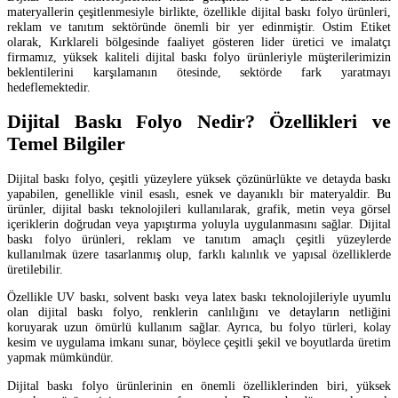
materyallerin çeşitlenmesiyle birlikte, özellikle dijital baskı folyo ürünleri,
reklam ve tanıtım sektöründe önemli bir yer edinmiştir. Ostim Etiket
olarak, Kırklareli bölgesinde faaliyet gösteren lider üretici ve imalatçı
firmamız, yüksek kaliteli dijital baskı folyo ürünleriyle müşterilerimizin
beklentilerini karşılamanın ötesinde, sektörde fark yaratmayı
hedeflemektedir.
Dijital Baskı Folyo Nedir? Özellikleri ve
Temel Bilgiler
Dijital baskı folyo, çeşitli yüzeylere yüksek çözünürlükte ve detayda baskı
yapabilen, genellikle vinil esaslı, esnek ve dayanıklı bir materyaldir. Bu
ürünler, dijital baskı teknolojileri kullanılarak, grafik, metin veya görsel
içeriklerin doğrudan veya yapıştırma yoluyla uygulanmasını sağlar. Dijital
baskı folyo ürünleri, reklam ve tanıtım amaçlı çeşitli yüzeylerde
kullanılmak üzere tasarlanmış olup, farklı kalınlık ve yapısal özelliklerde
üretilebilir.
Özellikle UV baskı, solvent baskı veya latex baskı teknolojileriyle uyumlu
olan dijital baskı folyo, renklerin canlılığını ve detayların netliğini
koruyarak uzun ömürlü kullanım sağlar. Ayrıca, bu folyo türleri, kolay
kesim ve uygulama imkanı sunar, böylece çeşitli şekil ve boyutlarda üretim
yapmak mümkündür.
Dijital baskı folyo ürünlerinin en önemli özelliklerinden biri, yüksek