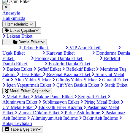
Anasayfa
Hakkımızda
Hizmetlerimiz
Etiket Çeşitleri
Leksan Etiket
Damla Etiket
Tekne Etiketi
VIP Araç Etiketi
Uçak Etiket
Karavan Etiket
Dondurma Damla
Etiket
Promosyon Damla Etiket
Reflektif
Damla Etiket
Fosforlu Damla Etiket
Baskes Etiket
Şeffaf Etiket
Reflektif Etiket
Membran Tuş
Takımı
Tesa Etiket
Rezopal Kazıma Etiket
Slim Cut Metal
Cut
Altın Yaldız Sticker
Gümüş Yaldız Sticker
Garanti Etiket
İçten Yapıştırmalı Etiket
Çift Yön Baskılı Etiket
Statik Etiket
Metal Etiket Çeşitleri
Metal Etiket
Makine Panel Etiket
Serigrafi Etiket
Alüminyum Etiket
Sublimasyon Etiket
Pirinç Metal Etiket
UV Metal Etiket
Eloksallı Fiber Kazıma
Paslanmaz Metal
Etiket
Zamak Döküm Etiket
Pirinç Asit İndirme
Paslanmaz
Asit İndirme
Alüminyum Asit İndirme
Bakır Asit İndirme
Botaş Levhaları
Tabela Çeşitleri