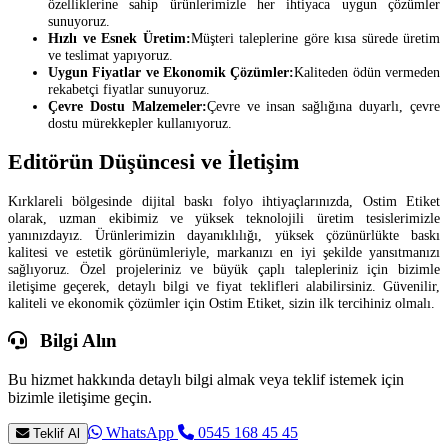
özelliklerine sahip ürünlerimizle her ihtiyaca uygun çözümler
sunuyoruz.
Hızlı ve Esnek Üretim:
Müşteri taleplerine göre kısa sürede üretim
ve teslimat yapıyoruz.
Uygun Fiyatlar ve Ekonomik Çözümler:
Kaliteden ödün vermeden
rekabetçi fiyatlar sunuyoruz.
Çevre Dostu Malzemeler:
Çevre ve insan sağlığına duyarlı, çevre
dostu mürekkepler kullanıyoruz.
Editörün Düşüncesi ve İletişim
Kırklareli bölgesinde dijital baskı folyo ihtiyaçlarınızda, Ostim Etiket
olarak, uzman ekibimiz ve yüksek teknolojili üretim tesislerimizle
yanınızdayız. Ürünlerimizin dayanıklılığı, yüksek çözünürlükte baskı
kalitesi ve estetik görünümleriyle, markanızı en iyi şekilde yansıtmanızı
sağlıyoruz. Özel projeleriniz ve büyük çaplı talepleriniz için bizimle
iletişime geçerek, detaylı bilgi ve fiyat teklifleri alabilirsiniz. Güvenilir,
kaliteli ve ekonomik çözümler için Ostim Etiket, sizin ilk tercihiniz olmalı.
Bilgi Alın
Bu hizmet hakkında detaylı bilgi almak veya teklif istemek için
bizimle iletişime geçin.
WhatsApp
0545 168 45 45
Teklif Al