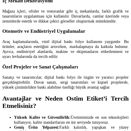
İç Mekan Dekorasyonu
Mağaza içleri, ofisler ve restoranlar gibi iç mekanlarda, farklı grafik ve
tasarımların uygulanması için kullanılır. Duvarlarda, camlar üzerinde veya
zeminlerde estetik ve dikkat çekici görseller oluşturmak mümkündür.
Otomotiv ve Endüstriyel Uygulamalar
Araç kaplamalarında, vinil dijital baskı folyo kullanımı yaygındır. Bu
ürünler, araçların estetiğini artırırken, markalaşmaya da katkıda bulunur.
Ayrıca, endüstriyel alanlarda, makine ve ekipmanların etiketlenmesi ve
uyarı levhalarında da tercih edilir.
Özel Projeler ve Sanat Çalışmaları
Sanatçı ve tasarımcılar, dijital baskı folyo ile özgün ve yaratıcı projeler
gerçekleştirebilir. Duvar sanatı, sergi tasarımları ve kişisel projelerde,
yüksek çözünürlükte baskı alabilme özelliği büyük avantaj sağlar.
Avantajlar ve Neden Ostim Etiket’i Tercih
Etmelisiniz?
Yüksek Kalite ve Güvenilirlik:
Üretimimizde en son teknolojileri
kullanıyor, kalite standartlarını en üst seviyede tutuyoruz.
Geniş Ürün Yelpazesi:
Farklı kalınlık, yapışkan ve yüzey