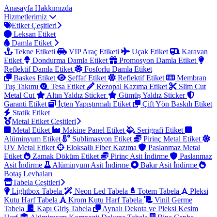
Anasayfa
Hakkımızda
Hizmetlerimiz
Etiket Çeşitleri
Leksan Etiket
Damla Etiket
Tekne Etiketi
VIP Araç Etiketi
Uçak Etiket
Karavan
Etiket
Dondurma Damla Etiket
Promosyon Damla Etiket
Reflektif Damla Etiket
Fosforlu Damla Etiket
Baskes Etiket
Şeffaf Etiket
Reflektif Etiket
Membran
Tuş Takımı
Tesa Etiket
Rezopal Kazıma Etiket
Slim Cut
Metal Cut
Altın Yaldız Sticker
Gümüş Yaldız Sticker
Garanti Etiket
İçten Yapıştırmalı Etiket
Çift Yön Baskılı Etiket
Statik Etiket
Metal Etiket Çeşitleri
Metal Etiket
Makine Panel Etiket
Serigrafi Etiket
Alüminyum Etiket
Sublimasyon Etiket
Pirinç Metal Etiket
UV Metal Etiket
Eloksallı Fiber Kazıma
Paslanmaz Metal
Etiket
Zamak Döküm Etiket
Pirinç Asit İndirme
Paslanmaz
Asit İndirme
Alüminyum Asit İndirme
Bakır Asit İndirme
Botaş Levhaları
Tabela Çeşitleri
Lightbox Tabela
Neon Led Tabela
Totem Tabela
Pleksi
Kutu Harf Tabela
Krom Kutu Harf Tabela
Vinil Germe
Tabela
Kapı Giriş Tabela
Aynalı Dekota ve Pleksi Kesim