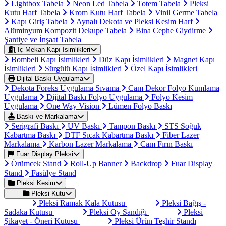
Lightbox Tabela
Neon Led Tabela
Totem Tabela
Pleksi
Kutu Harf Tabela
Krom Kutu Harf Tabela
Vinil Germe Tabela
Kapı Giriş Tabela
Aynalı Dekota ve Pleksi Kesim Harf
Alüminyum Kompozit Dekupe Tabela
Bina Cephe Giydirme
Şantiye ve İnşaat Tabela
İç Mekan Kapı İsimlikleri
Bombeli Kapı İsimlikleri
Düz Kapı İsimlikleri
Magnet Kapı
İsimlikleri
Sürgülü Kapı İsimlikleri
Özel Kapı İsimlikleri
Dijital Baskı Uygulama
Dekota Foreks Uygulama Sıvama
Cam Dekor Folyo Kumlama
Uygulama
Dijital Baskı Folyo Uygulama
Folyo Kesim
Uygulama
One Way Vision
Lümen Folyo Baskı
Baskı ve Markalama
Serigrafi Baskı
UV Baskı
Tampon Baskı
STS Soğuk
Kabartma Baskı
DTF Sıcak Kabartma Baskı
Fiber Lazer
Markalama
Karbon Lazer Markalama
Cam Fırın Baskı
Fuar Display Pleksi
Örümcek Stand
Roll-Up Banner
Backdrop
Fuar Display
Stand
Fasülye Stand
Pleksi Kesim
Pleksi Kutu
Pleksi Ramak Kala Kutusu
Pleksi Bağış -
Sadaka Kutusu
Pleksi Oy Sandığı
Pleksi
Şikayet - Öneri Kutusu
Pleksi Ürün Teşhir Standı