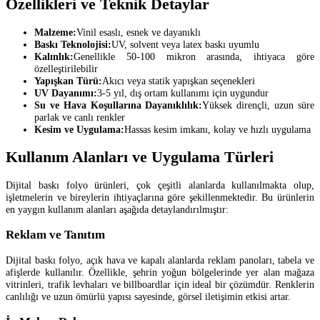
Özellikleri ve Teknik Detaylar
Malzeme:
Vinil esaslı, esnek ve dayanıklı
Baskı Teknolojisi:
UV, solvent veya latex baskı uyumlu
Kalınlık:
Genellikle 50-100 mikron arasında, ihtiyaca göre
özelleştirilebilir
Yapışkan Türü:
Akıcı veya statik yapışkan seçenekleri
UV Dayanımı:
3-5 yıl, dış ortam kullanımı için uygundur
Su ve Hava Koşullarına Dayanıklılık:
Yüksek dirençli, uzun süre
parlak ve canlı renkler
Kesim ve Uygulama:
Hassas kesim imkanı, kolay ve hızlı uygulama
Kullanım Alanları ve Uygulama Türleri
Dijital baskı folyo ürünleri, çok çeşitli alanlarda kullanılmakta olup,
işletmelerin ve bireylerin ihtiyaçlarına göre şekillenmektedir. Bu ürünlerin
en yaygın kullanım alanları aşağıda detaylandırılmıştır:
Reklam ve Tanıtım
Dijital baskı folyo, açık hava ve kapalı alanlarda reklam panoları, tabela ve
afişlerde kullanılır. Özellikle, şehrin yoğun bölgelerinde yer alan mağaza
vitrinleri, trafik levhaları ve billboardlar için ideal bir çözümdür. Renklerin
canlılığı ve uzun ömürlü yapısı sayesinde, görsel iletişimin etkisi artar.