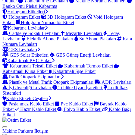
Ödüller
Yönlendirme Levhaları
Makine Koruma Kabinleri
Banko Önü Pleksi Kabartma
Hologram Etiketleri
Hologram Etiket
3D Hologram Etiket
Void Hologram
Etiket
Hologram Numaratör Etiket
Kabartma Levhalar
Cadde ve Sokak Levhaları
Mezarlık Levhaları
Tedaş
Levhaları
Elektrik Abone Plakaları
Su Abone Plakaları
Kapı
Numara Levhaları
GES Levhaları
GES Solar Etiketleri
GES Güneş Enerji Levhaları
Kabartmalı PVC Etiket
Kabartmalı Tekstil Etiket
Kabartmalı Termos Etiket
Kabartmalı Kupa Etiket
Kabartmalı Şişe Etiket
Trafik Otopark Ekipmanları
Plastik ve Metal Trafik Otopark Ekipmanları
ADR Levhaları
İş Güvenliği Levhaları
Tehlike Uyarı İşaretleri
Ledli İkaz
Sistemleri
Kablo Etiketi Çeşitleri
Paslanmaz Kablo Etiket
Pvc Kablo Etiket
Bayrak Kablo
Etiket
Hazır Kablo Etiket
Folyo Kablo Etiket
Kablo Bağı
Etiketi
Makine Parkuru
İletişim