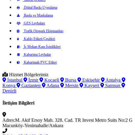
Dijital Baskı Uygulama
Baskı ve Markalama
GES Levhaları
Trafik Otopark Ekipmanları
Kablo Etiketi Çeşitleri
İç Mekan Kapı İsimlikleri
Kabartma Levhalar
Kabartmalı PVC Etiket
Hizmet Bölgelerimiz
İstanbul
İzmir
Kocaeli
Bursa
Eskişehir
Antalya
Konya
Gaziantep
Adana
Mersin
Kayseri
Samsun
Denizli
İletişim Bilgileri
Adres:
M. Akif Ersoy Mah. 328. Cad. TR Invest Metro Suits No:2 G
Macunköy-Yenimahalle/Ankara