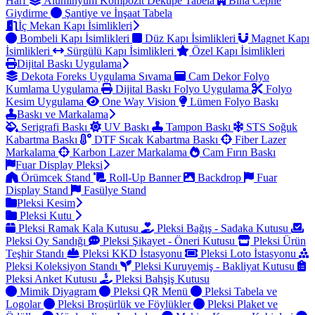
Harf
Alüminyum Kompozit Dekupe Tabela
Bina Cephe
Giydirme
Şantiye ve İnşaat Tabela
İç Mekan Kapı İsimlikleri
Bombeli Kapı İsimlikleri
Düz Kapı İsimlikleri
Magnet Kapı
İsimlikleri
Sürgülü Kapı İsimlikleri
Özel Kapı İsimlikleri
Dijital Baskı Uygulama
Dekota Foreks Uygulama Sıvama
Cam Dekor Folyo
Kumlama Uygulama
Dijital Baskı Folyo Uygulama
Folyo
Kesim Uygulama
One Way Vision
Lümen Folyo Baskı
Baskı ve Markalama
Serigrafi Baskı
UV Baskı
Tampon Baskı
STS Soğuk
Kabartma Baskı
DTF Sıcak Kabartma Baskı
Fiber Lazer
Markalama
Karbon Lazer Markalama
Cam Fırın Baskı
Fuar Display Pleksi
Örümcek Stand
Roll-Up Banner
Backdrop
Fuar
Display Stand
Fasülye Stand
Pleksi Kesim
Pleksi Kutu
Pleksi Ramak Kala Kutusu
Pleksi Bağış - Sadaka Kutusu
Pleksi Oy Sandığı
Pleksi Şikayet - Öneri Kutusu
Pleksi Ürün
Teşhir Standı
Pleksi KKD İstasyonu
Pleksi Loto İstasyonu
Pleksi Koleksiyon Standı
Pleksi Kuruyemiş - Bakliyat Kutusu
Pleksi Anket Kutusu
Pleksi Bahşiş Kutusu
Mimik Diyagram
Pleksi QR Menü
Pleksi Tabela ve
Logolar
Pleksi Broşürlük ve Föylükler
Pleksi Plaket ve