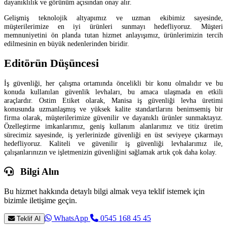
dayanıklılık ve görünüm açısından onay alır.
Gelişmiş teknolojik altyapımız ve uzman ekibimiz sayesinde,
müşterilerimize en iyi ürünleri sunmayı hedefliyoruz. Müşteri
memnuniyetini ön planda tutan hizmet anlayışımız, ürünlerimizin tercih
edilmesinin en büyük nedenlerinden biridir.
Editörün Düşüncesi
İş güvenliği, her çalışma ortamında öncelikli bir konu olmalıdır ve bu
konuda kullanılan güvenlik levhaları, bu amaca ulaşmada en etkili
araçlardır. Ostim Etiket olarak, Manisa iş güvenliği levha üretimi
konusunda uzmanlaşmış ve yüksek kalite standartlarını benimsemiş bir
firma olarak, müşterilerimize güvenilir ve dayanıklı ürünler sunmaktayız.
Özelleştirme imkanlarımız, geniş kullanım alanlarımız ve titiz üretim
sürecimiz sayesinde, iş yerlerinizde güvenliği en üst seviyeye çıkarmayı
hedefliyoruz. Kaliteli ve güvenilir iş güvenliği levhalarımız ile,
çalışanlarınızın ve işletmenizin güvenliğini sağlamak artık çok daha kolay.
Bilgi Alın
Bu hizmet hakkında detaylı bilgi almak veya teklif istemek için
bizimle iletişime geçin.
WhatsApp
0545 168 45 45
Teklif Al