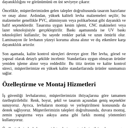
dayanıklılığını ve görünümünü en üst seviyeye çıkarır.
Öncelikle, müşterilerimizden gelen talepler doğrultusunda tasarım hazırlanır
ve onay alınır. Ardından, yüksek kaliteli levha malzemeleri seçilir; bu
malzemeler genellikle PVC, alüminyum veya polikarbonat gibi dayanıklı ve
hafif seçeneklerdir. Tasarıma uygun kesim işlemi, CNC makineleri veya
lazer teknolojisiyle gerçekleştirilir. Baskı aşamasında ise UV baskı
teknolojileri kullanılır; bu sayede renkler parlak ve uzun ömürlü olur.
Laminasyon ile levhanın yüzeyi koruma altına alınır ve dış etkenlere karşı
dayanıklılık artırılır.
Son aşamada, kalite kontrol süreçleri devreye girer. Her levha, görsel ve
yapısal olarak detaylı şekilde incelenir. Standartlara uygun olmayan ürünler
yeniden işleme alınır veya reddedilir. Bu titiz üretim ve kalite kontrol
süreci, müşterilerimize en yüksek kalite standartlarında ürünler sunmamızı
sağlar.
Özelleştirme ve Montaj Hizmetleri
İş güvenliği levhalarımız, müşterilerimizin ihtiyaçlarına göre tamamen
özelleştirilebilir. Renk, boyut, şekil ve tasarım açısından geniş seçenekler
sunuyoruz. Ayrıca, levhaların montajı ve yerleştirilmesi konusunda da
destek sağlıyoruz. Müşterilerimizin talepleri doğrultusunda, duvara montaj,
zemin yapıştırma veya askıya asma gibi farklı montaj yöntemleri
kullanıyoruz.