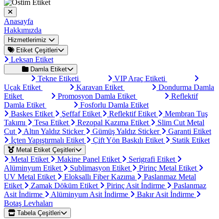
Anasayfa
Hakkımızda
Hizmetlerimiz
Etiket Çeşitleri
Leksan Etiket
Damla Etiket
Tekne Etiketi
VIP Araç Etiketi
Uçak Etiket
Karavan Etiket
Dondurma Damla
Etiket
Promosyon Damla Etiket
Reflektif
Damla Etiket
Fosforlu Damla Etiket
Baskes Etiket
Şeffaf Etiket
Reflektif Etiket
Membran Tuş
Takımı
Tesa Etiket
Rezopal Kazıma Etiket
Slim Cut Metal
Cut
Altın Yaldız Sticker
Gümüş Yaldız Sticker
Garanti Etiket
İçten Yapıştırmalı Etiket
Çift Yön Baskılı Etiket
Statik Etiket
Metal Etiket Çeşitleri
Metal Etiket
Makine Panel Etiket
Serigrafi Etiket
Alüminyum Etiket
Sublimasyon Etiket
Pirinç Metal Etiket
UV Metal Etiket
Eloksallı Fiber Kazıma
Paslanmaz Metal
Etiket
Zamak Döküm Etiket
Pirinç Asit İndirme
Paslanmaz
Asit İndirme
Alüminyum Asit İndirme
Bakır Asit İndirme
Botaş Levhaları
Tabela Çeşitleri