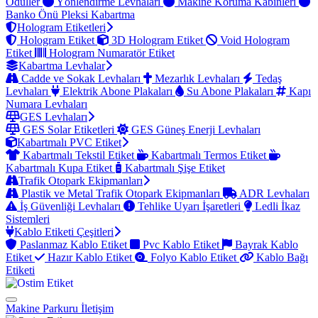
Ödüller
Yönlendirme Levhaları
Makine Koruma Kabinleri
Banko Önü Pleksi Kabartma
Hologram Etiketleri
Hologram Etiket
3D Hologram Etiket
Void Hologram
Etiket
Hologram Numaratör Etiket
Kabartma Levhalar
Cadde ve Sokak Levhaları
Mezarlık Levhaları
Tedaş
Levhaları
Elektrik Abone Plakaları
Su Abone Plakaları
Kapı
Numara Levhaları
GES Levhaları
GES Solar Etiketleri
GES Güneş Enerji Levhaları
Kabartmalı PVC Etiket
Kabartmalı Tekstil Etiket
Kabartmalı Termos Etiket
Kabartmalı Kupa Etiket
Kabartmalı Şişe Etiket
Trafik Otopark Ekipmanları
Plastik ve Metal Trafik Otopark Ekipmanları
ADR Levhaları
İş Güvenliği Levhaları
Tehlike Uyarı İşaretleri
Ledli İkaz
Sistemleri
Kablo Etiketi Çeşitleri
Paslanmaz Kablo Etiket
Pvc Kablo Etiket
Bayrak Kablo
Etiket
Hazır Kablo Etiket
Folyo Kablo Etiket
Kablo Bağı
Etiketi
Makine Parkuru
İletişim