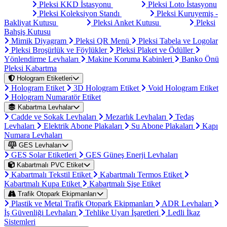
Pleksi KKD İstasyonu
Pleksi Loto İstasyonu
Pleksi Koleksiyon Standı
Pleksi Kuruyemiş -
Bakliyat Kutusu
Pleksi Anket Kutusu
Pleksi
Bahşiş Kutusu
Mimik Diyagram
Pleksi QR Menü
Pleksi Tabela ve Logolar
Pleksi Broşürlük ve Föylükler
Pleksi Plaket ve Ödüller
Yönlendirme Levhaları
Makine Koruma Kabinleri
Banko Önü
Pleksi Kabartma
Hologram Etiketleri
Hologram Etiket
3D Hologram Etiket
Void Hologram Etiket
Hologram Numaratör Etiket
Kabartma Levhalar
Cadde ve Sokak Levhaları
Mezarlık Levhaları
Tedaş
Levhaları
Elektrik Abone Plakaları
Su Abone Plakaları
Kapı
Numara Levhaları
GES Levhaları
GES Solar Etiketleri
GES Güneş Enerji Levhaları
Kabartmalı PVC Etiket
Kabartmalı Tekstil Etiket
Kabartmalı Termos Etiket
Kabartmalı Kupa Etiket
Kabartmalı Şişe Etiket
Trafik Otopark Ekipmanları
Plastik ve Metal Trafik Otopark Ekipmanları
ADR Levhaları
İş Güvenliği Levhaları
Tehlike Uyarı İşaretleri
Ledli İkaz
Sistemleri