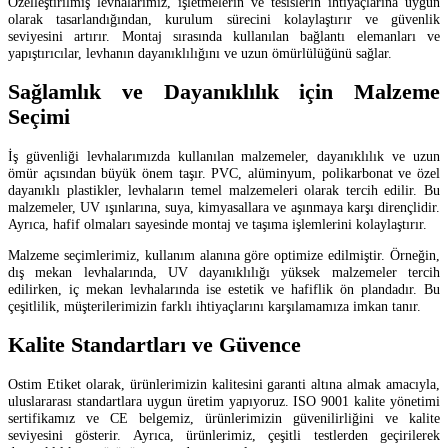
Özelleştirilmiş levhalarımız, işletmelerin ve tesislerin ihtiyaçlarına uygun
olarak tasarlandığından, kurulum sürecini kolaylaştırır ve güvenlik
seviyesini artırır. Montaj sırasında kullanılan bağlantı elemanları ve
yapıştırıcılar, levhanın dayanıklılığını ve uzun ömürlülüğünü sağlar.
Sağlamlık ve Dayanıklılık için Malzeme
Seçimi
İş güvenliği levhalarımızda kullanılan malzemeler, dayanıklılık ve uzun
ömür açısından büyük önem taşır. PVC, alüminyum, polikarbonat ve özel
dayanıklı plastikler, levhaların temel malzemeleri olarak tercih edilir. Bu
malzemeler, UV ışınlarına, suya, kimyasallara ve aşınmaya karşı dirençlidir.
Ayrıca, hafif olmaları sayesinde montaj ve taşıma işlemlerini kolaylaştırır.
Malzeme seçimlerimiz, kullanım alanına göre optimize edilmiştir. Örneğin,
dış mekan levhalarında, UV dayanıklılığı yüksek malzemeler tercih
edilirken, iç mekan levhalarında ise estetik ve hafiflik ön plandadır. Bu
çeşitlilik, müşterilerimizin farklı ihtiyaçlarını karşılamamıza imkan tanır.
Kalite Standartları ve Güvence
Ostim Etiket olarak, ürünlerimizin kalitesini garanti altına almak amacıyla,
uluslararası standartlara uygun üretim yapıyoruz. ISO 9001 kalite yönetimi
sertifikamız ve CE belgemiz, ürünlerimizin güvenilirliğini ve kalite
seviyesini gösterir. Ayrıca, ürünlerimiz, çeşitli testlerden geçirilerek