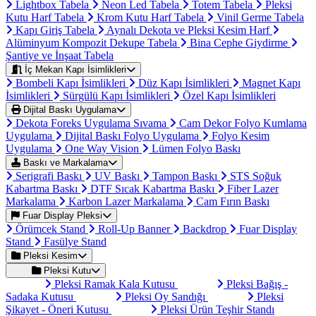
Lightbox Tabela
Neon Led Tabela
Totem Tabela
Pleksi
Kutu Harf Tabela
Krom Kutu Harf Tabela
Vinil Germe Tabela
Kapı Giriş Tabela
Aynalı Dekota ve Pleksi Kesim Harf
Alüminyum Kompozit Dekupe Tabela
Bina Cephe Giydirme
Şantiye ve İnşaat Tabela
İç Mekan Kapı İsimlikleri
Bombeli Kapı İsimlikleri
Düz Kapı İsimlikleri
Magnet Kapı
İsimlikleri
Sürgülü Kapı İsimlikleri
Özel Kapı İsimlikleri
Dijital Baskı Uygulama
Dekota Foreks Uygulama Sıvama
Cam Dekor Folyo Kumlama
Uygulama
Dijital Baskı Folyo Uygulama
Folyo Kesim
Uygulama
One Way Vision
Lümen Folyo Baskı
Baskı ve Markalama
Serigrafi Baskı
UV Baskı
Tampon Baskı
STS Soğuk
Kabartma Baskı
DTF Sıcak Kabartma Baskı
Fiber Lazer
Markalama
Karbon Lazer Markalama
Cam Fırın Baskı
Fuar Display Pleksi
Örümcek Stand
Roll-Up Banner
Backdrop
Fuar Display
Stand
Fasülye Stand
Pleksi Kesim
Pleksi Kutu
Pleksi Ramak Kala Kutusu
Pleksi Bağış -
Sadaka Kutusu
Pleksi Oy Sandığı
Pleksi
Şikayet - Öneri Kutusu
Pleksi Ürün Teşhir Standı