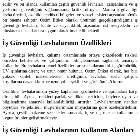
edilir ve bu alanda kullanılan çeşitli güvenlik levhaları, çalışanların ve iş
yerlerinin güvenliğinin sağlanmasında kritik rol oynar. Manisa iş güvenliği
levha üretimi, özellikle endüstri bölgeleri ve sanayi tesisleri açısından büyük
bir öneme sahiptir. Ostim Etiket olarak, üretimini gerçekleştirdiğimiz iş
güvenliği levhaları, kalite ve dayanıklılık açısından üst seviyededir ve
uluslararası standartlara uygun olarak imal edilmektedir.
İş Güvenliği Levhalarının Özellikleri
İş güvenliği levhaları, çalışma ortamlarında ortaya çıkabilecek riskleri
önceden belirlemek ve çalışanların bilinçlenmesini sağlamak amacıyla
kullanılır. Bu levhaların temel özellikleri arasında dayanıklılık, görünürlük,
UV ışınlarına direnç ve uzun ömür bulunur. Ostim Etiket olarak, her biri
yüksek kaliteli malzemelerden ürettiğimiz levhalar, zorlu çalışma
koşullarına dayanıklıdır ve uzun yıllar şeklini ve görünümünü korur.
Özellikle, levhalarımızın yüzey kaplaması, çizilmelere ve aşınmalara karşı
dirençlidir. Ayrıca, renkleri parlak ve dikkat çekicidir, böylece uyarı ve
bilgilendirme amacıyla kullanılabilirliği artırılır. Levhalarımızın standart
boyutları ve şekilleri, müşterilerimizin ihtiyaçlarına göre özelleştirilebilir.
Ayrıca, çeşitli malzeme seçenekleri sunarak, iç ve dış mekan kullanımına
uygun ürünler geliştirmekteyiz.
İş Güvenliği Levhalarının Kullanım Alanları