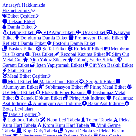
Anasayfa
Hakkımızda
Hizmetlerimiz
Etiket Çeşitleri
Leksan Etiket
Damla Etiket
Tekne Etiketi
VIP Araç Etiketi
Uçak Etiket
Karavan
Etiket
Dondurma Damla Etiket
Promosyon Damla Etiket
Reflektif Damla Etiket
Fosforlu Damla Etiket
Baskes Etiket
Şeffaf Etiket
Reflektif Etiket
Membran
Tuş Takımı
Tesa Etiket
Rezopal Kazıma Etiket
Slim Cut
Metal Cut
Altın Yaldız Sticker
Gümüş Yaldız Sticker
Garanti Etiket
İçten Yapıştırmalı Etiket
Çift Yön Baskılı Etiket
Statik Etiket
Metal Etiket Çeşitleri
Metal Etiket
Makine Panel Etiket
Serigrafi Etiket
Alüminyum Etiket
Sublimasyon Etiket
Pirinç Metal Etiket
UV Metal Etiket
Eloksallı Fiber Kazıma
Paslanmaz Metal
Etiket
Zamak Döküm Etiket
Pirinç Asit İndirme
Paslanmaz
Asit İndirme
Alüminyum Asit İndirme
Bakır Asit İndirme
Botaş Levhaları
Tabela Çeşitleri
Lightbox Tabela
Neon Led Tabela
Totem Tabela
Pleksi
Kutu Harf Tabela
Krom Kutu Harf Tabela
Vinil Germe
Tabela
Kapı Giriş Tabela
Aynalı Dekota ve Pleksi Kesim