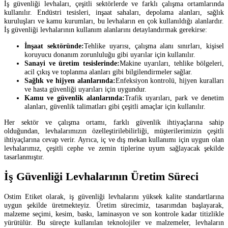
İş güvenliği levhaları, çeşitli sektörlerde ve farklı çalışma ortamlarında
kullanılır. Endüstri tesisleri, inşaat sahaları, depolama alanları, sağlık
kuruluşları ve kamu kurumları, bu levhaların en çok kullanıldığı alanlardır.
İş güvenliği levhalarının kullanım alanlarını detaylandırmak gerekirse:
İnşaat sektöründe:
Tehlike uyarısı, çalışma alanı sınırları, kişisel
koruyucu donanım zorunluluğu gibi uyarılar için kullanılır.
Sanayi ve üretim tesislerinde:
Makine uyarıları, tehlike bölgeleri,
acil çıkış ve toplanma alanları gibi bilgilendirmeler sağlar.
Sağlık ve hijyen alanlarında:
Enfeksiyon kontrolü, hijyen kuralları
ve hasta güvenliği uyarıları için uygundur.
Kamu ve güvenlik alanlarında:
Trafik uyarıları, park ve denetim
alanları, güvenlik talimatları gibi çeşitli amaçlar için kullanılır.
Her sektör ve çalışma ortamı, farklı güvenlik ihtiyaçlarına sahip
olduğundan, levhalarımızın özelleştirilebilirliği, müşterilerimizin çeşitli
ihtiyaçlarına cevap verir. Ayrıca, iç ve dış mekan kullanımı için uygun olan
levhalarımız, çeşitli cephe ve zemin tiplerine uyum sağlayacak şekilde
tasarlanmıştır.
İş Güvenliği Levhalarının Üretim Süreci
Ostim Etiket olarak, iş güvenliği levhalarını yüksek kalite standartlarına
uygun şekilde üretmekteyiz. Üretim sürecimiz, tasarımdan başlayarak,
malzeme seçimi, kesim, baskı, laminasyon ve son kontrole kadar titizlikle
yürütülür. Bu süreçte kullanılan teknolojiler ve malzemeler, levhaların