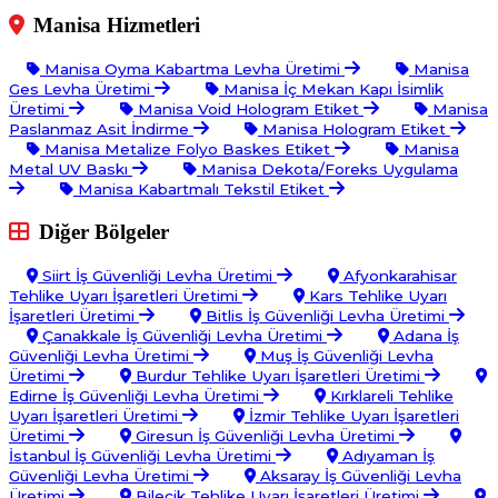
Manisa Hizmetleri
Manisa Oyma Kabartma Levha Üretimi
Manisa
Ges Levha Üretimi
Manisa İç Mekan Kapı İsimlik
Üretimi
Manisa Void Hologram Etiket
Manisa
Paslanmaz Asit İndirme
Manisa Hologram Etiket
Manisa Metalize Folyo Baskes Etiket
Manisa
Metal UV Baskı
Manisa Dekota/Foreks Uygulama
Manisa Kabartmalı Tekstil Etiket
Diğer Bölgeler
Siirt İş Güvenliği Levha Üretimi
Afyonkarahisar
Tehlike Uyarı İşaretleri Üretimi
Kars Tehlike Uyarı
İşaretleri Üretimi
Bitlis İş Güvenliği Levha Üretimi
Çanakkale İş Güvenliği Levha Üretimi
Adana İş
Güvenliği Levha Üretimi
Muş İş Güvenliği Levha
Üretimi
Burdur Tehlike Uyarı İşaretleri Üretimi
Edirne İş Güvenliği Levha Üretimi
Kırklareli Tehlike
Uyarı İşaretleri Üretimi
İzmir Tehlike Uyarı İşaretleri
Üretimi
Giresun İş Güvenliği Levha Üretimi
İstanbul İş Güvenliği Levha Üretimi
Adıyaman İş
Güvenliği Levha Üretimi
Aksaray İş Güvenliği Levha
Üretimi
Bilecik Tehlike Uyarı İşaretleri Üretimi