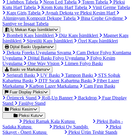
Lightbox Tabela
Neon Led Tabela
Totem Tabela
Pleksi
Kutu Harf Tabela
Krom Kutu Harf Tabela
Vinil Germe Tabela
Kapı Giriş Tabela
Aynalı Dekota ve Pleksi Kesim Harf
Alüminyum Kompozit Dekupe Tabela
Bina Cephe Giydirme
Şantiye ve İnşaat Tabela
İç Mekan Kapı İsimlikleri
Bombeli Kapı İsimlikleri
Düz Kapı İsimlikleri
Magnet Kapı
İsimlikleri
Sürgülü Kapı İsimlikleri
Özel Kapı İsimlikleri
Dijital Baskı Uygulama
Dekota Foreks Uygulama Sıvama
Cam Dekor Folyo Kumlama
Uygulama
Dijital Baskı Folyo Uygulama
Folyo Kesim
Uygulama
One Way Vision
Lümen Folyo Baskı
Baskı ve Markalama
Serigrafi Baskı
UV Baskı
Tampon Baskı
STS Soğuk
Kabartma Baskı
DTF Sıcak Kabartma Baskı
Fiber Lazer
Markalama
Karbon Lazer Markalama
Cam Fırın Baskı
Fuar Display Pleksi
Örümcek Stand
Roll-Up Banner
Backdrop
Fuar Display
Stand
Fasülye Stand
Pleksi Kesim
Pleksi Kutu
Pleksi Ramak Kala Kutusu
Pleksi Bağış -
Sadaka Kutusu
Pleksi Oy Sandığı
Pleksi
Şikayet - Öneri Kutusu
Pleksi Ürün Teşhir Standı