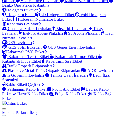
Ödüller
Yönlendirme Levhaları
Makine Koruma Kabinleri
Banko Önü Pleksi Kabartma
Hologram Etiketleri
Hologram Etiket
3D Hologram Etiket
Void Hologram
Etiket
Hologram Numaratör Etiket
Kabartma Levhalar
Cadde ve Sokak Levhaları
Mezarlık Levhaları
Tedaş
Levhaları
Elektrik Abone Plakaları
Su Abone Plakaları
Kapı
Numara Levhaları
GES Levhaları
GES Solar Etiketleri
GES Güneş Enerji Levhaları
Kabartmalı PVC Etiket
Kabartmalı Tekstil Etiket
Kabartmalı Termos Etiket
Kabartmalı Kupa Etiket
Kabartmalı Şişe Etiket
Trafik Otopark Ekipmanları
Plastik ve Metal Trafik Otopark Ekipmanları
ADR Levhaları
İş Güvenliği Levhaları
Tehlike Uyarı İşaretleri
Ledli İkaz
Sistemleri
Kablo Etiketi Çeşitleri
Paslanmaz Kablo Etiket
Pvc Kablo Etiket
Bayrak Kablo
Etiket
Hazır Kablo Etiket
Folyo Kablo Etiket
Kablo Bağı
Etiketi
Makine Parkuru
İletişim