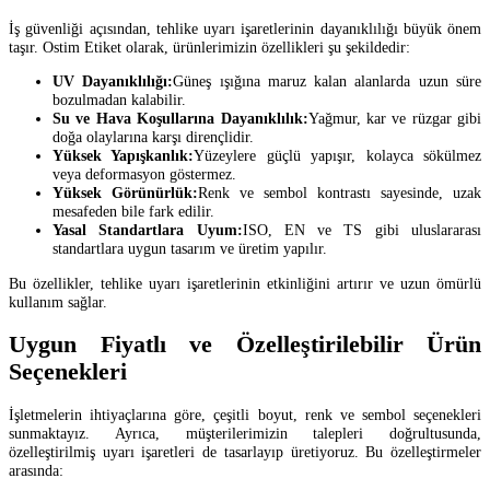
İş güvenliği açısından, tehlike uyarı işaretlerinin dayanıklılığı büyük önem
taşır. Ostim Etiket olarak, ürünlerimizin özellikleri şu şekildedir:
UV Dayanıklılığı:
Güneş ışığına maruz kalan alanlarda uzun süre
bozulmadan kalabilir.
Su ve Hava Koşullarına Dayanıklılık:
Yağmur, kar ve rüzgar gibi
doğa olaylarına karşı dirençlidir.
Yüksek Yapışkanlık:
Yüzeylere güçlü yapışır, kolayca sökülmez
veya deformasyon göstermez.
Yüksek Görünürlük:
Renk ve sembol kontrastı sayesinde, uzak
mesafeden bile fark edilir.
Yasal Standartlara Uyum:
ISO, EN ve TS gibi uluslararası
standartlara uygun tasarım ve üretim yapılır.
Bu özellikler, tehlike uyarı işaretlerinin etkinliğini artırır ve uzun ömürlü
kullanım sağlar.
Uygun Fiyatlı ve Özelleştirilebilir Ürün
Seçenekleri
İşletmelerin ihtiyaçlarına göre, çeşitli boyut, renk ve sembol seçenekleri
sunmaktayız. Ayrıca, müşterilerimizin talepleri doğrultusunda,
özelleştirilmiş uyarı işaretleri de tasarlayıp üretiyoruz. Bu özelleştirmeler
arasında: