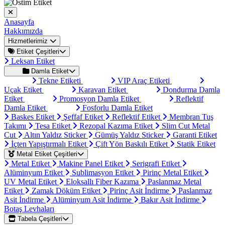
Anasayfa
Hakkımızda
Hizmetlerimiz
Etiket Çeşitleri
Leksan Etiket
Damla Etiket
Tekne Etiketi
VIP Araç Etiketi
Uçak Etiket
Karavan Etiket
Dondurma Damla
Etiket
Promosyon Damla Etiket
Reflektif
Damla Etiket
Fosforlu Damla Etiket
Baskes Etiket
Şeffaf Etiket
Reflektif Etiket
Membran Tuş
Takımı
Tesa Etiket
Rezopal Kazıma Etiket
Slim Cut Metal
Cut
Altın Yaldız Sticker
Gümüş Yaldız Sticker
Garanti Etiket
İçten Yapıştırmalı Etiket
Çift Yön Baskılı Etiket
Statik Etiket
Metal Etiket Çeşitleri
Metal Etiket
Makine Panel Etiket
Serigrafi Etiket
Alüminyum Etiket
Sublimasyon Etiket
Pirinç Metal Etiket
UV Metal Etiket
Eloksallı Fiber Kazıma
Paslanmaz Metal
Etiket
Zamak Döküm Etiket
Pirinç Asit İndirme
Paslanmaz
Asit İndirme
Alüminyum Asit İndirme
Bakır Asit İndirme
Botaş Levhaları
Tabela Çeşitleri