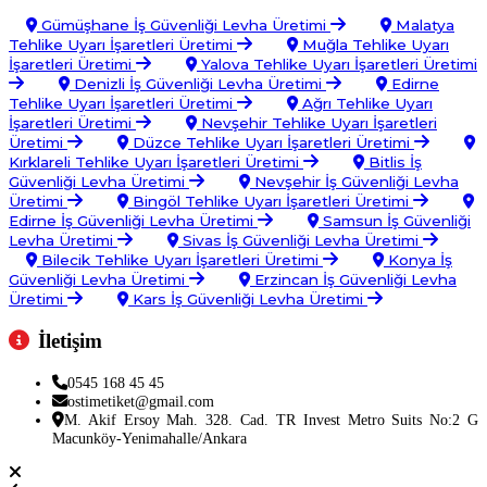
Gümüşhane İş Güvenliği Levha Üretimi
Malatya
Tehlike Uyarı İşaretleri Üretimi
Muğla Tehlike Uyarı
İşaretleri Üretimi
Yalova Tehlike Uyarı İşaretleri Üretimi
Denizli İş Güvenliği Levha Üretimi
Edirne
Tehlike Uyarı İşaretleri Üretimi
Ağrı Tehlike Uyarı
İşaretleri Üretimi
Nevşehir Tehlike Uyarı İşaretleri
Üretimi
Düzce Tehlike Uyarı İşaretleri Üretimi
Kırklareli Tehlike Uyarı İşaretleri Üretimi
Bitlis İş
Güvenliği Levha Üretimi
Nevşehir İş Güvenliği Levha
Üretimi
Bingöl Tehlike Uyarı İşaretleri Üretimi
Edirne İş Güvenliği Levha Üretimi
Samsun İş Güvenliği
Levha Üretimi
Sivas İş Güvenliği Levha Üretimi
Bilecik Tehlike Uyarı İşaretleri Üretimi
Konya İş
Güvenliği Levha Üretimi
Erzincan İş Güvenliği Levha
Üretimi
Kars İş Güvenliği Levha Üretimi
İletişim
0545 168 45 45
ostimetiket@gmail.com
M. Akif Ersoy Mah. 328. Cad. TR Invest Metro Suits No:2 G
Macunköy-Yenimahalle/Ankara