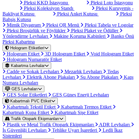
Pleksi KKD İstasyonu
Pleksi Loto İstasyonu
Pleksi Koleksiyon Standı
Pleksi Kuruyemiş -
Bakliyat Kutusu
Pleksi Anket Kutusu
Pleksi
Bahşiş Kutusu
Mimik Diyagram
Pleksi QR Menü
Pleksi Tabela ve Logolar
Pleksi Broşürlük ve Föylükler
Pleksi Plaket ve Ödüller
Yönlendirme Levhaları
Makine Koruma Kabinleri
Banko Önü
Pleksi Kabartma
Hologram Etiketleri
Hologram Etiket
3D Hologram Etiket
Void Hologram Etiket
Hologram Numaratör Etiket
Kabartma Levhalar
Cadde ve Sokak Levhaları
Mezarlık Levhaları
Tedaş
Levhaları
Elektrik Abone Plakaları
Su Abone Plakaları
Kapı
Numara Levhaları
GES Levhaları
GES Solar Etiketleri
GES Güneş Enerji Levhaları
Kabartmalı PVC Etiket
Kabartmalı Tekstil Etiket
Kabartmalı Termos Etiket
Kabartmalı Kupa Etiket
Kabartmalı Şişe Etiket
Trafik Otopark Ekipmanları
Plastik ve Metal Trafik Otopark Ekipmanları
ADR Levhaları
İş Güvenliği Levhaları
Tehlike Uyarı İşaretleri
Ledli İkaz
Sistemleri