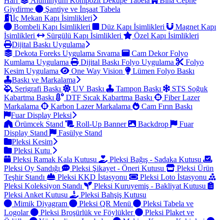
Harf
Alüminyum Kompozit Dekupe Tabela
Bina Cephe
Giydirme
Şantiye ve İnşaat Tabela
İç Mekan Kapı İsimlikleri
Bombeli Kapı İsimlikleri
Düz Kapı İsimlikleri
Magnet Kapı
İsimlikleri
Sürgülü Kapı İsimlikleri
Özel Kapı İsimlikleri
Dijital Baskı Uygulama
Dekota Foreks Uygulama Sıvama
Cam Dekor Folyo
Kumlama Uygulama
Dijital Baskı Folyo Uygulama
Folyo
Kesim Uygulama
One Way Vision
Lümen Folyo Baskı
Baskı ve Markalama
Serigrafi Baskı
UV Baskı
Tampon Baskı
STS Soğuk
Kabartma Baskı
DTF Sıcak Kabartma Baskı
Fiber Lazer
Markalama
Karbon Lazer Markalama
Cam Fırın Baskı
Fuar Display Pleksi
Örümcek Stand
Roll-Up Banner
Backdrop
Fuar
Display Stand
Fasülye Stand
Pleksi Kesim
Pleksi Kutu
Pleksi Ramak Kala Kutusu
Pleksi Bağış - Sadaka Kutusu
Pleksi Oy Sandığı
Pleksi Şikayet - Öneri Kutusu
Pleksi Ürün
Teşhir Standı
Pleksi KKD İstasyonu
Pleksi Loto İstasyonu
Pleksi Koleksiyon Standı
Pleksi Kuruyemiş - Bakliyat Kutusu
Pleksi Anket Kutusu
Pleksi Bahşiş Kutusu
Mimik Diyagram
Pleksi QR Menü
Pleksi Tabela ve
Logolar
Pleksi Broşürlük ve Föylükler
Pleksi Plaket ve