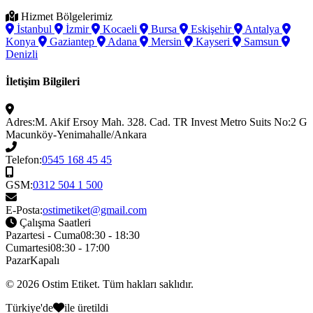
Hizmet Bölgelerimiz
İstanbul
İzmir
Kocaeli
Bursa
Eskişehir
Antalya
Konya
Gaziantep
Adana
Mersin
Kayseri
Samsun
Denizli
İletişim Bilgileri
Adres:
M. Akif Ersoy Mah. 328. Cad. TR Invest Metro Suits No:2 G
Macunköy-Yenimahalle/Ankara
Telefon:
0545 168 45 45
GSM:
0312 504 1 500
E-Posta:
ostimetiket@gmail.com
Çalışma Saatleri
Pazartesi - Cuma
08:30 - 18:30
Cumartesi
08:30 - 17:00
Pazar
Kapalı
© 2026
Ostim Etiket
. Tüm hakları saklıdır.
Türkiye'de
ile üretildi