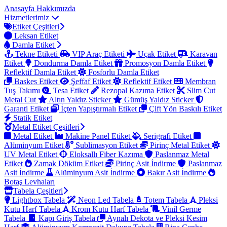
Anasayfa
Hakkımızda
Hizmetlerimiz
Etiket Çeşitleri
Leksan Etiket
Damla Etiket
Tekne Etiketi
VIP Araç Etiketi
Uçak Etiket
Karavan
Etiket
Dondurma Damla Etiket
Promosyon Damla Etiket
Reflektif Damla Etiket
Fosforlu Damla Etiket
Baskes Etiket
Şeffaf Etiket
Reflektif Etiket
Membran
Tuş Takımı
Tesa Etiket
Rezopal Kazıma Etiket
Slim Cut
Metal Cut
Altın Yaldız Sticker
Gümüş Yaldız Sticker
Garanti Etiket
İçten Yapıştırmalı Etiket
Çift Yön Baskılı Etiket
Statik Etiket
Metal Etiket Çeşitleri
Metal Etiket
Makine Panel Etiket
Serigrafi Etiket
Alüminyum Etiket
Sublimasyon Etiket
Pirinç Metal Etiket
UV Metal Etiket
Eloksallı Fiber Kazıma
Paslanmaz Metal
Etiket
Zamak Döküm Etiket
Pirinç Asit İndirme
Paslanmaz
Asit İndirme
Alüminyum Asit İndirme
Bakır Asit İndirme
Botaş Levhaları
Tabela Çeşitleri
Lightbox Tabela
Neon Led Tabela
Totem Tabela
Pleksi
Kutu Harf Tabela
Krom Kutu Harf Tabela
Vinil Germe
Tabela
Kapı Giriş Tabela
Aynalı Dekota ve Pleksi Kesim