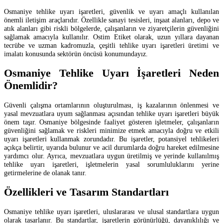
Osmaniye tehlike uyarı işaretleri, güvenlik ve uyarı amaçlı kullanılan
önemli iletişim araçlarıdır. Özellikle sanayi tesisleri, inşaat alanları, depo ve
atık alanları gibi riskli bölgelerde, çalışanların ve ziyaretçilerin güvenliğini
sağlamak amacıyla kullanılır. Ostim Etiket olarak, uzun yıllara dayanan
tecrübe ve uzman kadromuzla, çeşitli tehlike uyarı işaretleri üretimi ve
imalatı konusunda sektörün öncüsü konumundayız.
Osmaniye Tehlike Uyarı İşaretleri Neden
Önemlidir?
Güvenli çalışma ortamlarının oluşturulması, iş kazalarının önlenmesi ve
yasal mevzuatlara uyum sağlanması açısından tehlike uyarı işaretleri büyük
önem taşır. Osmaniye bölgesinde faaliyet gösteren işletmeler, çalışanların
güvenliğini sağlamak ve riskleri minimize etmek amacıyla doğru ve etkili
uyarı işaretleri kullanmak zorundadır. Bu işaretler, potansiyel tehlikeleri
açıkça belirtir, uyarıda bulunur ve acil durumlarda doğru hareket edilmesine
yardımcı olur. Ayrıca, mevzuatlara uygun üretilmiş ve yerinde kullanılmış
tehlike uyarı işaretleri, işletmelerin yasal sorumluluklarını yerine
getirmelerine de olanak tanır.
Özellikleri ve Tasarım Standartları
Osmaniye tehlike uyarı işaretleri, uluslararası ve ulusal standartlara uygun
olarak tasarlanır. Bu standartlar, işaretlerin görünürlüğü, dayanıklılığı ve