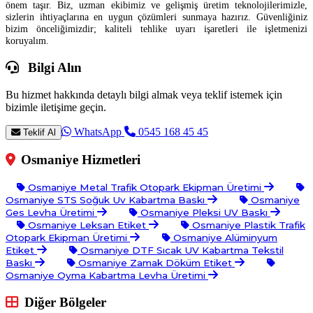
önem taşır. Biz, uzman ekibimiz ve gelişmiş üretim teknolojilerimizle,
sizlerin ihtiyaçlarına en uygun çözümleri sunmaya hazırız. Güvenliğiniz
bizim önceliğimizdir; kaliteli tehlike uyarı işaretleri ile işletmenizi
koruyalım.
Bilgi Alın
Bu hizmet hakkında detaylı bilgi almak veya teklif istemek için
bizimle iletişime geçin.
WhatsApp
0545 168 45 45
Teklif Al
Osmaniye Hizmetleri
Osmaniye Metal Trafik Otopark Ekipman Üretimi
Osmaniye STS Soğuk Uv Kabartma Baskı
Osmaniye
Ges Levha Üretimi
Osmaniye Pleksi UV Baskı
Osmaniye Leksan Etiket
Osmaniye Plastik Trafik
Otopark Ekipman Üretimi
Osmaniye Alüminyum
Etiket
Osmaniye DTF Sıcak UV Kabartma Tekstil
Baskı
Osmaniye Zamak Döküm Etiket
Osmaniye Oyma Kabartma Levha Üretimi
Diğer Bölgeler