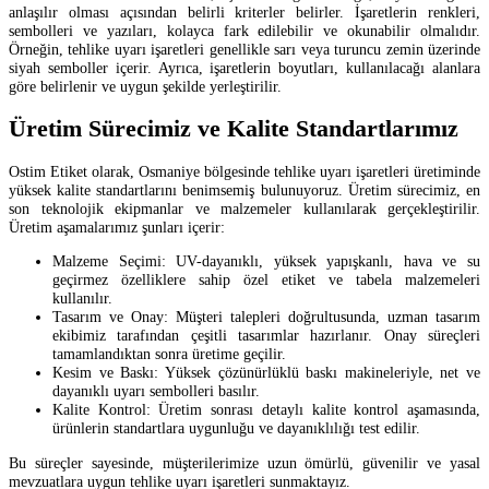
anlaşılır olması açısından belirli kriterler belirler. İşaretlerin renkleri,
sembolleri ve yazıları, kolayca fark edilebilir ve okunabilir olmalıdır.
Örneğin, tehlike uyarı işaretleri genellikle sarı veya turuncu zemin üzerinde
siyah semboller içerir. Ayrıca, işaretlerin boyutları, kullanılacağı alanlara
göre belirlenir ve uygun şekilde yerleştirilir.
Üretim Sürecimiz ve Kalite Standartlarımız
Ostim Etiket olarak, Osmaniye bölgesinde tehlike uyarı işaretleri üretiminde
yüksek kalite standartlarını benimsemiş bulunuyoruz. Üretim sürecimiz, en
son teknolojik ekipmanlar ve malzemeler kullanılarak gerçekleştirilir.
Üretim aşamalarımız şunları içerir:
Malzeme Seçimi: UV-dayanıklı, yüksek yapışkanlı, hava ve su
geçirmez özelliklere sahip özel etiket ve tabela malzemeleri
kullanılır.
Tasarım ve Onay: Müşteri talepleri doğrultusunda, uzman tasarım
ekibimiz tarafından çeşitli tasarımlar hazırlanır. Onay süreçleri
tamamlandıktan sonra üretime geçilir.
Kesim ve Baskı: Yüksek çözünürlüklü baskı makineleriyle, net ve
dayanıklı uyarı sembolleri basılır.
Kalite Kontrol: Üretim sonrası detaylı kalite kontrol aşamasında,
ürünlerin standartlara uygunluğu ve dayanıklılığı test edilir.
Bu süreçler sayesinde, müşterilerimize uzun ömürlü, güvenilir ve yasal
mevzuatlara uygun tehlike uyarı işaretleri sunmaktayız.