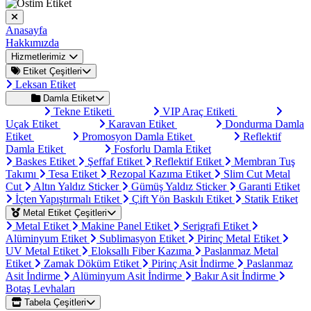
Anasayfa
Hakkımızda
Hizmetlerimiz
Etiket Çeşitleri
Leksan Etiket
Damla Etiket
Tekne Etiketi
VIP Araç Etiketi
Uçak Etiket
Karavan Etiket
Dondurma Damla
Etiket
Promosyon Damla Etiket
Reflektif
Damla Etiket
Fosforlu Damla Etiket
Baskes Etiket
Şeffaf Etiket
Reflektif Etiket
Membran Tuş
Takımı
Tesa Etiket
Rezopal Kazıma Etiket
Slim Cut Metal
Cut
Altın Yaldız Sticker
Gümüş Yaldız Sticker
Garanti Etiket
İçten Yapıştırmalı Etiket
Çift Yön Baskılı Etiket
Statik Etiket
Metal Etiket Çeşitleri
Metal Etiket
Makine Panel Etiket
Serigrafi Etiket
Alüminyum Etiket
Sublimasyon Etiket
Pirinç Metal Etiket
UV Metal Etiket
Eloksallı Fiber Kazıma
Paslanmaz Metal
Etiket
Zamak Döküm Etiket
Pirinç Asit İndirme
Paslanmaz
Asit İndirme
Alüminyum Asit İndirme
Bakır Asit İndirme
Botaş Levhaları
Tabela Çeşitleri