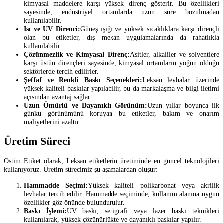
kimyasal maddelere karşı yüksek direnç gösterir. Bu özellikleri
sayesinde, endüstriyel ortamlarda uzun süre bozulmadan
kullanılabilir.
Isı ve UV Direnci:
Güneş ışığı ve yüksek sıcaklıklara karşı dirençli
olan bu etiketler, dış mekan uygulamalarında da rahatlıkla
kullanılabilir.
Çözünmezlik ve Kimyasal Direnç:
Asitler, alkaliler ve solventlere
karşı üstün dirençleri sayesinde, kimyasal ortamların yoğun olduğu
sektörlerde tercih edilirler.
Şeffaf ve Renkli Baskı Seçenekleri:
Leksan levhalar üzerinde
yüksek kaliteli baskılar yapılabilir, bu da markalaşma ve bilgi iletimi
açısından avantaj sağlar.
Uzun Ömürlü ve Dayanıklı Görünüm:
Uzun yıllar boyunca ilk
günkü görünümünü koruyan bu etiketler, bakım ve onarım
maliyetlerini azaltır.
Üretim Süreci
Ostim Etiket olarak, Leksan etiketlerin üretiminde en güncel teknolojileri
kullanıyoruz. Üretim sürecimiz şu aşamalardan oluşur:
Hammadde Seçimi:
Yüksek kaliteli polikarbonat veya akrilik
levhalar tercih edilir. Hammadde seçiminde, kullanım alanına uygun
özellikler göz önünde bulundurulur.
Baskı İşlemi:
UV baskı, serigrafi veya lazer baskı teknikleri
kullanılarak, yüksek çözünürlükte ve dayanıklı baskılar yapılır.