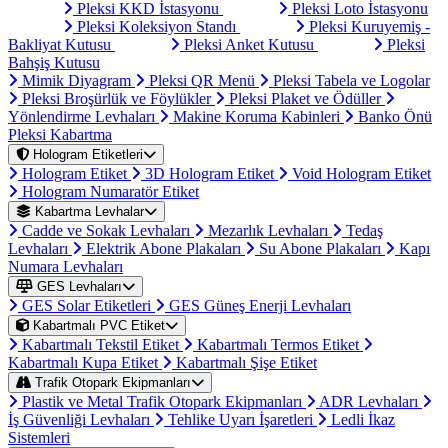
Pleksi KKD İstasyonu
Pleksi Loto İstasyonu
Pleksi Koleksiyon Standı
Pleksi Kuruyemiş -
Bakliyat Kutusu
Pleksi Anket Kutusu
Pleksi
Bahşiş Kutusu
Mimik Diyagram
Pleksi QR Menü
Pleksi Tabela ve Logolar
Pleksi Broşürlük ve Föylükler
Pleksi Plaket ve Ödüller
Yönlendirme Levhaları
Makine Koruma Kabinleri
Banko Önü
Pleksi Kabartma
Hologram Etiketleri
Hologram Etiket
3D Hologram Etiket
Void Hologram Etiket
Hologram Numaratör Etiket
Kabartma Levhalar
Cadde ve Sokak Levhaları
Mezarlık Levhaları
Tedaş
Levhaları
Elektrik Abone Plakaları
Su Abone Plakaları
Kapı
Numara Levhaları
GES Levhaları
GES Solar Etiketleri
GES Güneş Enerji Levhaları
Kabartmalı PVC Etiket
Kabartmalı Tekstil Etiket
Kabartmalı Termos Etiket
Kabartmalı Kupa Etiket
Kabartmalı Şişe Etiket
Trafik Otopark Ekipmanları
Plastik ve Metal Trafik Otopark Ekipmanları
ADR Levhaları
İş Güvenliği Levhaları
Tehlike Uyarı İşaretleri
Ledli İkaz
Sistemleri