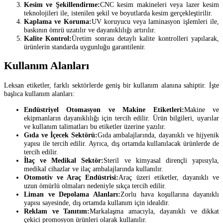
Kesim ve Şekillendirme:
CNC kesim makineleri veya lazer kesim
teknolojileri ile, istenilen şekil ve boyutlarda kesim gerçekleştirilir.
Kaplama ve Koruma:
UV koruyucu veya laminasyon işlemleri ile,
baskının ömrü uzatılır ve dayanıklılığı artırılır.
Kalite Kontrol:
Üretim sonrası detaylı kalite kontrolleri yapılarak,
ürünlerin standarda uygunluğu garantilenir.
Kullanım Alanları
Leksan etiketler, farklı sektörlerde geniş bir kullanım alanına sahiptir. İşte
başlıca kullanım alanları:
Endüstriyel Otomasyon ve Makine Etiketleri:
Makine ve
ekipmanların dayanıklılığı için tercih edilir. Ürün bilgileri, uyarılar
ve kullanım talimatları bu etiketler üzerine yazılır.
Gıda ve İçecek Sektörü:
Gıda ambalajlarında, dayanıklı ve hijyenik
yapısı ile tercih edilir. Ayrıca, dış ortamda kullanılacak ürünlerde de
tercih edilir.
İlaç ve Medikal Sektör:
Steril ve kimyasal dirençli yapısıyla,
medikal cihazlar ve ilaç ambalajlarında kullanılır.
Otomotiv ve Araç Endüstrisi:
Araç üzeri etiketler, dayanıklı ve
uzun ömürlü olmaları nedeniyle sıkça tercih edilir.
Liman ve Depolama Alanları:
Zorlu hava koşullarına dayanıklı
yapısı sayesinde, dış ortamda kullanım için idealdir.
Reklam ve Tanıtım:
Markalaşma amacıyla, dayanıklı ve dikkat
çekici promosyon ürünleri olarak kullanılır.