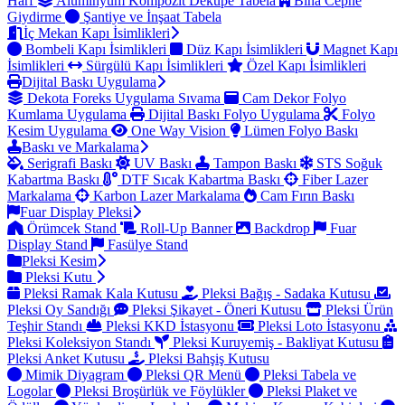
Harf
Alüminyum Kompozit Dekupe Tabela
Bina Cephe
Giydirme
Şantiye ve İnşaat Tabela
İç Mekan Kapı İsimlikleri
Bombeli Kapı İsimlikleri
Düz Kapı İsimlikleri
Magnet Kapı
İsimlikleri
Sürgülü Kapı İsimlikleri
Özel Kapı İsimlikleri
Dijital Baskı Uygulama
Dekota Foreks Uygulama Sıvama
Cam Dekor Folyo
Kumlama Uygulama
Dijital Baskı Folyo Uygulama
Folyo
Kesim Uygulama
One Way Vision
Lümen Folyo Baskı
Baskı ve Markalama
Serigrafi Baskı
UV Baskı
Tampon Baskı
STS Soğuk
Kabartma Baskı
DTF Sıcak Kabartma Baskı
Fiber Lazer
Markalama
Karbon Lazer Markalama
Cam Fırın Baskı
Fuar Display Pleksi
Örümcek Stand
Roll-Up Banner
Backdrop
Fuar
Display Stand
Fasülye Stand
Pleksi Kesim
Pleksi Kutu
Pleksi Ramak Kala Kutusu
Pleksi Bağış - Sadaka Kutusu
Pleksi Oy Sandığı
Pleksi Şikayet - Öneri Kutusu
Pleksi Ürün
Teşhir Standı
Pleksi KKD İstasyonu
Pleksi Loto İstasyonu
Pleksi Koleksiyon Standı
Pleksi Kuruyemiş - Bakliyat Kutusu
Pleksi Anket Kutusu
Pleksi Bahşiş Kutusu
Mimik Diyagram
Pleksi QR Menü
Pleksi Tabela ve
Logolar
Pleksi Broşürlük ve Föylükler
Pleksi Plaket ve