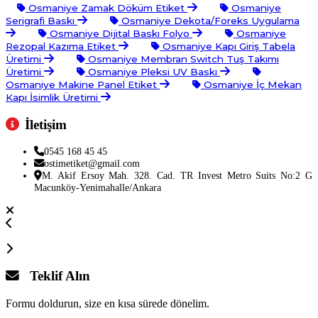
Osmaniye Zamak Döküm Etiket
Osmaniye
Serigrafi Baskı
Osmaniye Dekota/Foreks Uygulama
Osmaniye Dijital Baskı Folyo
Osmaniye
Rezopal Kazıma Etiket
Osmaniye Kapı Giriş Tabela
Üretimi
Osmaniye Membran Switch Tuş Takımı
Üretimi
Osmaniye Pleksi UV Baskı
Osmaniye Makine Panel Etiket
Osmaniye İç Mekan
Kapı İsimlik Üretimi
İletişim
0545 168 45 45
ostimetiket@gmail.com
M. Akif Ersoy Mah. 328. Cad. TR Invest Metro Suits No:2 G
Macunköy-Yenimahalle/Ankara
Teklif Alın
Formu doldurun, size en kısa sürede dönelim.