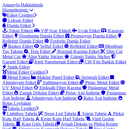
Anasayfa
Hakkımızda
Hizmetlerimiz
Etiket Çeşitleri
Leksan Etiket
Damla Etiket
Tekne Etiketi
VIP Araç Etiketi
Uçak Etiket
Karavan
Etiket
Dondurma Damla Etiket
Promosyon Damla Etiket
Reflektif Damla Etiket
Fosforlu Damla Etiket
Baskes Etiket
Şeffaf Etiket
Reflektif Etiket
Membran
Tuş Takımı
Tesa Etiket
Rezopal Kazıma Etiket
Slim Cut
Metal Cut
Altın Yaldız Sticker
Gümüş Yaldız Sticker
Garanti Etiket
İçten Yapıştırmalı Etiket
Çift Yön Baskılı Etiket
Statik Etiket
Metal Etiket Çeşitleri
Metal Etiket
Makine Panel Etiket
Serigrafi Etiket
Alüminyum Etiket
Sublimasyon Etiket
Pirinç Metal Etiket
UV Metal Etiket
Eloksallı Fiber Kazıma
Paslanmaz Metal
Etiket
Zamak Döküm Etiket
Pirinç Asit İndirme
Paslanmaz
Asit İndirme
Alüminyum Asit İndirme
Bakır Asit İndirme
Botaş Levhaları
Tabela Çeşitleri
Lightbox Tabela
Neon Led Tabela
Totem Tabela
Pleksi
Kutu Harf Tabela
Krom Kutu Harf Tabela
Vinil Germe
Tabela
Kapı Giriş Tabela
Aynalı Dekota ve Pleksi Kesim