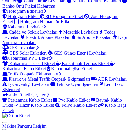
Ödüller
Yönlendirme Levhaları
Makine Koruma Kabinleri
Banko Önü Pleksi Kabartma
Hologram Etiketleri
Hologram Etiket
3D Hologram Etiket
Void Hologram
Etiket
Hologram Numaratör Etiket
Kabartma Levhalar
Cadde ve Sokak Levhaları
Mezarlık Levhaları
Tedaş
Levhaları
Elektrik Abone Plakaları
Su Abone Plakaları
Kapı
Numara Levhaları
GES Levhaları
GES Solar Etiketleri
GES Güneş Enerji Levhaları
Kabartmalı PVC Etiket
Kabartmalı Tekstil Etiket
Kabartmalı Termos Etiket
Kabartmalı Kupa Etiket
Kabartmalı Şişe Etiket
Trafik Otopark Ekipmanları
Plastik ve Metal Trafik Otopark Ekipmanları
ADR Levhaları
İş Güvenliği Levhaları
Tehlike Uyarı İşaretleri
Ledli İkaz
Sistemleri
Kablo Etiketi Çeşitleri
Paslanmaz Kablo Etiket
Pvc Kablo Etiket
Bayrak Kablo
Etiket
Hazır Kablo Etiket
Folyo Kablo Etiket
Kablo Bağı
Etiketi
Makine Parkuru
İletişim