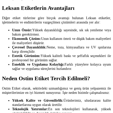
Leksan Etiketlerin Avantajları
Diğer etiket türlerine göre birçok avantajı bulunan Leksan etiketler,
işletmelerin ve endüstrilerin vazgeçilmez çözümleri arasında yer alır:
Uzun Ömür:
Yüksek dayanıklılığı sayesinde, sık sık yenileme veya
bakım gerektirmez.
Ekonomik Çözüm:
Uzun kullanım ömrü ve düşük bakım maliyetleri
ile maliyetleri düşürür.
Çevresel Dayanıklılık:
Neme, toza, kimyasallara ve UV ışınlarına
karşı dirençlidir.
Estetik Görünüm:
Yüksek kaliteli baskı ve şeffaflık seçenekleri ile
profesyonel bir görünüm sağlar.
Esneklik ve Uygulama Kolaylığı:
Farklı yüzeylere kolayca uyum
sağlar ve uygulama süreçlerini hızlandırır.
Neden Ostim Etiket Tercih Edilmeli?
Ostim Etiket olarak, sektördeki uzmanlığımız ve geniş ürün yelpazemiz ile
müşterilerimize en iyi hizmeti sunuyoruz. İşte neden bizimle çalışmalısınız:
Yüksek Kalite ve Güvenilirlik:
Ürünlerimiz, uluslararası kalite
standartlarına uygun olarak üretilir.
Teknolojik Yatırımlar:
En son teknolojileri kullanarak, yüksek