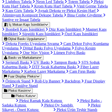
Lightbox Tabela
Neon Led Tabela
Totem Tabela
Pleksi
Kutu Harf Tabela
Krom Kutu Harf Tabela
Vinil Germe Tabela
Kapı Giriş Tabela
Aynalı Dekota ve Pleksi Kesim Harf
Alüminyum Kompozit Dekupe Tabela
Bina Cephe Giydirme
Şantiye ve İnşaat Tabela
İç Mekan Kapı İsimlikleri
Bombeli Kapı İsimlikleri
Düz Kapı İsimlikleri
Magnet Kapı
İsimlikleri
Sürgülü Kapı İsimlikleri
Özel Kapı İsimlikleri
Dijital Baskı Uygulama
Dekota Foreks Uygulama Sıvama
Cam Dekor Folyo Kumlama
Uygulama
Dijital Baskı Folyo Uygulama
Folyo Kesim
Uygulama
One Way Vision
Lümen Folyo Baskı
Baskı ve Markalama
Serigrafi Baskı
UV Baskı
Tampon Baskı
STS Soğuk
Kabartma Baskı
DTF Sıcak Kabartma Baskı
Fiber Lazer
Markalama
Karbon Lazer Markalama
Cam Fırın Baskı
Fuar Display Pleksi
Örümcek Stand
Roll-Up Banner
Backdrop
Fuar Display
Stand
Fasülye Stand
Pleksi Kesim
Pleksi Kutu
Pleksi Ramak Kala Kutusu
Pleksi Bağış -
Sadaka Kutusu
Pleksi Oy Sandığı
Pleksi
Şikayet - Öneri Kutusu
Pleksi Ürün Teşhir Standı