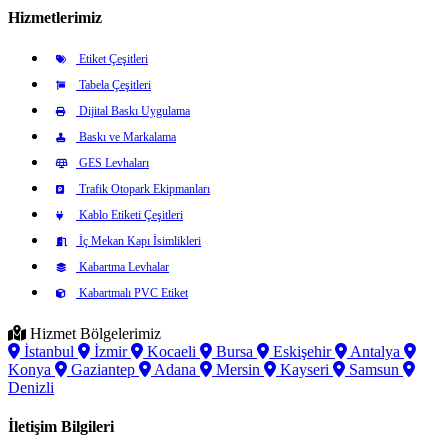
Hizmetlerimiz
Etiket Çeşitleri
Tabela Çeşitleri
Dijital Baskı Uygulama
Baskı ve Markalama
GES Levhaları
Trafik Otopark Ekipmanları
Kablo Etiketi Çeşitleri
İç Mekan Kapı İsimlikleri
Kabartma Levhalar
Kabartmalı PVC Etiket
Hizmet Bölgelerimiz
İstanbul
İzmir
Kocaeli
Bursa
Eskişehir
Antalya
Konya
Gaziantep
Adana
Mersin
Kayseri
Samsun
Denizli
İletişim Bilgileri