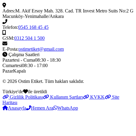
Adres:
M. Akif Ersoy Mah. 328. Cad. TR Invest Metro Suits No:2 G
Macunköy-Yenimahalle/Ankara
Telefon:
0545 168 45 45
GSM:
0312 504 1 500
E-Posta:
ostimetiket@gmail.com
Çalışma Saatleri
Pazartesi - Cuma
08:30 - 18:30
Cumartesi
08:30 - 17:00
Pazar
Kapalı
© 2026
Ostim Etiket
. Tüm hakları saklıdır.
Türkiye'de
ile üretildi
Gizlilik Politikası
Kullanım Şartları
KVKK
Site
Haritası
Anasayfa
Hemen Ara
WhatsApp