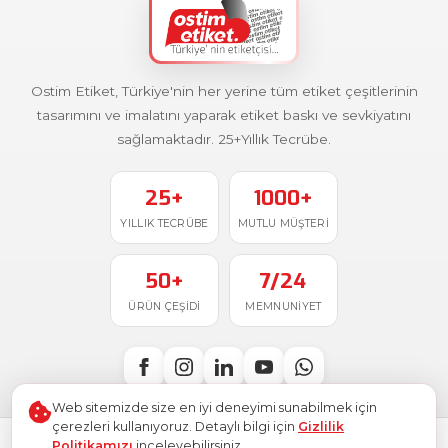
Ostim Etiket, Türkiye'nin her yerine tüm etiket çeşitlerinin
tasarımını ve imalatını yaparak etiket baskı ve sevkiyatını
sağlamaktadır. 25+Yıllık Tecrübe.
25+
1000+
YILLIK TECRÜBE
MUTLU MÜŞTERI
50+
7/24
ÜRÜN ÇEŞIDI
MEMNUNIYET
Web sitemizde size en iyi deneyimi sunabilmek için
çerezleri kullanıyoruz. Detaylı bilgi için
Gizlilik
Politikamızı
inceleyebilirsiniz.
Türkiye'de
ile üretildi