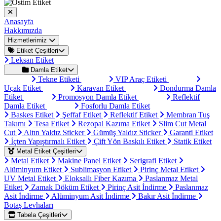
Anasayfa
Hakkımızda
Hizmetlerimiz
Etiket Çeşitleri
Leksan Etiket
Damla Etiket
Tekne Etiketi
VIP Araç Etiketi
Uçak Etiket
Karavan Etiket
Dondurma Damla
Etiket
Promosyon Damla Etiket
Reflektif
Damla Etiket
Fosforlu Damla Etiket
Baskes Etiket
Şeffaf Etiket
Reflektif Etiket
Membran Tuş
Takımı
Tesa Etiket
Rezopal Kazıma Etiket
Slim Cut Metal
Cut
Altın Yaldız Sticker
Gümüş Yaldız Sticker
Garanti Etiket
İçten Yapıştırmalı Etiket
Çift Yön Baskılı Etiket
Statik Etiket
Metal Etiket Çeşitleri
Metal Etiket
Makine Panel Etiket
Serigrafi Etiket
Alüminyum Etiket
Sublimasyon Etiket
Pirinç Metal Etiket
UV Metal Etiket
Eloksallı Fiber Kazıma
Paslanmaz Metal
Etiket
Zamak Döküm Etiket
Pirinç Asit İndirme
Paslanmaz
Asit İndirme
Alüminyum Asit İndirme
Bakır Asit İndirme
Botaş Levhaları
Tabela Çeşitleri