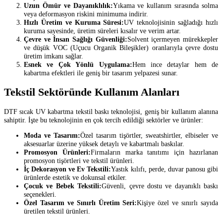
Uzun Ömür ve Dayanıklılık:
Yıkama ve kullanım sırasında solma
veya deformasyon riskini minimuma indirir.
Hızlı Üretim ve Kuruma Süresi:
UV teknolojisinin sağladığı hızlı
kuruma sayesinde, üretim süreleri kısalır ve verim artar.
Çevre ve İnsan Sağlığı Güvenliği:
Solvent içermeyen mürekkepler
ve düşük VOC (Uçucu Organik Bileşikler) oranlarıyla çevre dostu
üretim imkanı sağlar.
Esnek ve Çok Yönlü Uygulama:
Hem ince detaylar hem de
kabartma efektleri ile geniş bir tasarım yelpazesi sunar.
Tekstil Sektöründe Kullanım Alanları
DTF sıcak UV kabartma tekstil baskı teknolojisi, geniş bir kullanım alanına
sahiptir. İşte bu teknolojinin en çok tercih edildiği sektörler ve ürünler:
Moda ve Tasarım:
Özel tasarım tişörtler, sweatshirtler, elbiseler ve
aksesuarlar üzerine yüksek detaylı ve kabartmalı baskılar.
Promosyon Ürünleri:
Firmaların marka tanıtımı için hazırlanan
promosyon tişörtleri ve tekstil ürünleri.
İç Dekorasyon ve Ev Tekstili:
Yastık kılıfı, perde, duvar panosu gibi
ürünlerde estetik ve dokunsal etkiler.
Çocuk ve Bebek Tekstili:
Güvenli, çevre dostu ve dayanıklı baskı
seçenekleri.
Özel Tasarım ve Sınırlı Üretim Seri:
Kişiye özel ve sınırlı sayıda
üretilen tekstil ürünleri.