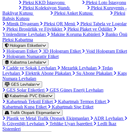
Pleksi KKD İstasyonu
Pleksi Loto İstasyonu
Pleksi Koleksiyon Standı
Pleksi Kuruyemiş -
Bakliyat Kutusu
Pleksi Anket Kutusu
Pleksi
Bahşiş Kutusu
Mimik Diyagram
Pleksi QR Menü
Pleksi Tabela ve Logolar
Pleksi Broşürlük ve Föylükler
Pleksi Plaket ve Ödüller
Yönlendirme Levhaları
Makine Koruma Kabinleri
Banko Önü
Pleksi Kabartma
Hologram Etiketleri
Hologram Etiket
3D Hologram Etiket
Void Hologram Etiket
Hologram Numaratör Etiket
Kabartma Levhalar
Cadde ve Sokak Levhaları
Mezarlık Levhaları
Tedaş
Levhaları
Elektrik Abone Plakaları
Su Abone Plakaları
Kapı
Numara Levhaları
GES Levhaları
GES Solar Etiketleri
GES Güneş Enerji Levhaları
Kabartmalı PVC Etiket
Kabartmalı Tekstil Etiket
Kabartmalı Termos Etiket
Kabartmalı Kupa Etiket
Kabartmalı Şişe Etiket
Trafik Otopark Ekipmanları
Plastik ve Metal Trafik Otopark Ekipmanları
ADR Levhaları
İş Güvenliği Levhaları
Tehlike Uyarı İşaretleri
Ledli İkaz
Sistemleri