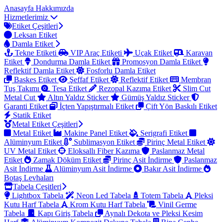
Anasayfa
Hakkımızda
Hizmetlerimiz
Etiket Çeşitleri
Leksan Etiket
Damla Etiket
Tekne Etiketi
VIP Araç Etiketi
Uçak Etiket
Karavan
Etiket
Dondurma Damla Etiket
Promosyon Damla Etiket
Reflektif Damla Etiket
Fosforlu Damla Etiket
Baskes Etiket
Şeffaf Etiket
Reflektif Etiket
Membran
Tuş Takımı
Tesa Etiket
Rezopal Kazıma Etiket
Slim Cut
Metal Cut
Altın Yaldız Sticker
Gümüş Yaldız Sticker
Garanti Etiket
İçten Yapıştırmalı Etiket
Çift Yön Baskılı Etiket
Statik Etiket
Metal Etiket Çeşitleri
Metal Etiket
Makine Panel Etiket
Serigrafi Etiket
Alüminyum Etiket
Sublimasyon Etiket
Pirinç Metal Etiket
UV Metal Etiket
Eloksallı Fiber Kazıma
Paslanmaz Metal
Etiket
Zamak Döküm Etiket
Pirinç Asit İndirme
Paslanmaz
Asit İndirme
Alüminyum Asit İndirme
Bakır Asit İndirme
Botaş Levhaları
Tabela Çeşitleri
Lightbox Tabela
Neon Led Tabela
Totem Tabela
Pleksi
Kutu Harf Tabela
Krom Kutu Harf Tabela
Vinil Germe
Tabela
Kapı Giriş Tabela
Aynalı Dekota ve Pleksi Kesim