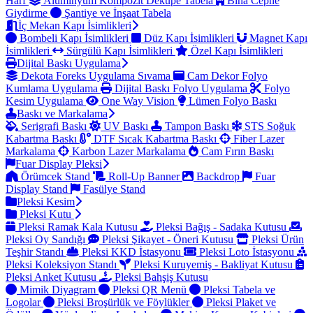
Harf
Alüminyum Kompozit Dekupe Tabela
Bina Cephe
Giydirme
Şantiye ve İnşaat Tabela
İç Mekan Kapı İsimlikleri
Bombeli Kapı İsimlikleri
Düz Kapı İsimlikleri
Magnet Kapı
İsimlikleri
Sürgülü Kapı İsimlikleri
Özel Kapı İsimlikleri
Dijital Baskı Uygulama
Dekota Foreks Uygulama Sıvama
Cam Dekor Folyo
Kumlama Uygulama
Dijital Baskı Folyo Uygulama
Folyo
Kesim Uygulama
One Way Vision
Lümen Folyo Baskı
Baskı ve Markalama
Serigrafi Baskı
UV Baskı
Tampon Baskı
STS Soğuk
Kabartma Baskı
DTF Sıcak Kabartma Baskı
Fiber Lazer
Markalama
Karbon Lazer Markalama
Cam Fırın Baskı
Fuar Display Pleksi
Örümcek Stand
Roll-Up Banner
Backdrop
Fuar
Display Stand
Fasülye Stand
Pleksi Kesim
Pleksi Kutu
Pleksi Ramak Kala Kutusu
Pleksi Bağış - Sadaka Kutusu
Pleksi Oy Sandığı
Pleksi Şikayet - Öneri Kutusu
Pleksi Ürün
Teşhir Standı
Pleksi KKD İstasyonu
Pleksi Loto İstasyonu
Pleksi Koleksiyon Standı
Pleksi Kuruyemiş - Bakliyat Kutusu
Pleksi Anket Kutusu
Pleksi Bahşiş Kutusu
Mimik Diyagram
Pleksi QR Menü
Pleksi Tabela ve
Logolar
Pleksi Broşürlük ve Föylükler
Pleksi Plaket ve