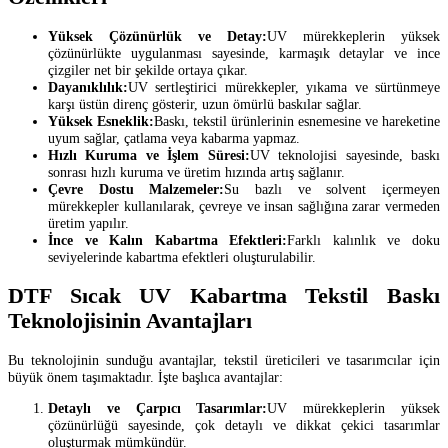
Yüksek Çözünürlük ve Detay:
UV mürekkeplerin yüksek
çözünürlükte uygulanması sayesinde, karmaşık detaylar ve ince
çizgiler net bir şekilde ortaya çıkar.
Dayanıklılık:
UV sertleştirici mürekkepler, yıkama ve sürtünmeye
karşı üstün direnç gösterir, uzun ömürlü baskılar sağlar.
Yüksek Esneklik:
Baskı, tekstil ürünlerinin esnemesine ve hareketine
uyum sağlar, çatlama veya kabarma yapmaz.
Hızlı Kuruma ve İşlem Süresi:
UV teknolojisi sayesinde, baskı
sonrası hızlı kuruma ve üretim hızında artış sağlanır.
Çevre Dostu Malzemeler:
Su bazlı ve solvent içermeyen
mürekkepler kullanılarak, çevreye ve insan sağlığına zarar vermeden
üretim yapılır.
İnce ve Kalın Kabartma Efektleri:
Farklı kalınlık ve doku
seviyelerinde kabartma efektleri oluşturulabilir.
DTF Sıcak UV Kabartma Tekstil Baskı
Teknolojisinin Avantajları
Bu teknolojinin sunduğu avantajlar, tekstil üreticileri ve tasarımcılar için
büyük önem taşımaktadır. İşte başlıca avantajlar:
Detaylı ve Çarpıcı Tasarımlar:
UV mürekkeplerin yüksek
çözünürlüğü sayesinde, çok detaylı ve dikkat çekici tasarımlar
oluşturmak mümkündür.