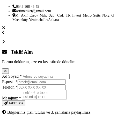
0545 168 45 45
ostimetiket@gmail.com
M. Akif Ersoy Mah. 328. Cad. TR Invest Metro Suits No:2 G
Macunköy-Yenimahalle/Ankara
Teklif Alın
Formu doldurun, size en kısa sürede dönelim.
Ad Soyad
*
E-posta
*
Telefon
*
Mesajınız
*
Teklif İste
Bilgileriniz gizli tutulur ve 3. şahıslarla paylaşılmaz.