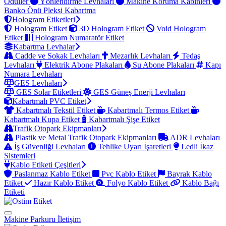
Ödüller
Yönlendirme Levhaları
Makine Koruma Kabinleri
Banko Önü Pleksi Kabartma
Hologram Etiketleri
Hologram Etiket
3D Hologram Etiket
Void Hologram
Etiket
Hologram Numaratör Etiket
Kabartma Levhalar
Cadde ve Sokak Levhaları
Mezarlık Levhaları
Tedaş
Levhaları
Elektrik Abone Plakaları
Su Abone Plakaları
Kapı
Numara Levhaları
GES Levhaları
GES Solar Etiketleri
GES Güneş Enerji Levhaları
Kabartmalı PVC Etiket
Kabartmalı Tekstil Etiket
Kabartmalı Termos Etiket
Kabartmalı Kupa Etiket
Kabartmalı Şişe Etiket
Trafik Otopark Ekipmanları
Plastik ve Metal Trafik Otopark Ekipmanları
ADR Levhaları
İş Güvenliği Levhaları
Tehlike Uyarı İşaretleri
Ledli İkaz
Sistemleri
Kablo Etiketi Çeşitleri
Paslanmaz Kablo Etiket
Pvc Kablo Etiket
Bayrak Kablo
Etiket
Hazır Kablo Etiket
Folyo Kablo Etiket
Kablo Bağı
Etiketi
Makine Parkuru
İletişim