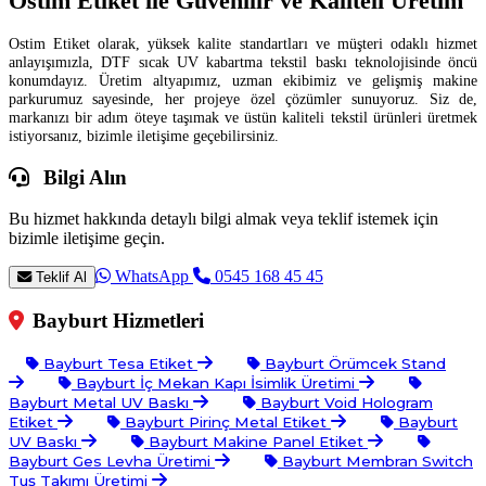
Ostim Etiket ile Güvenilir ve Kaliteli Üretim
Ostim Etiket olarak, yüksek kalite standartları ve müşteri odaklı hizmet
anlayışımızla, DTF sıcak UV kabartma tekstil baskı teknolojisinde öncü
konumdayız. Üretim altyapımız, uzman ekibimiz ve gelişmiş makine
parkurumuz sayesinde, her projeye özel çözümler sunuyoruz. Siz de,
markanızı bir adım öteye taşımak ve üstün kaliteli tekstil ürünleri üretmek
istiyorsanız, bizimle iletişime geçebilirsiniz.
Bilgi Alın
Bu hizmet hakkında detaylı bilgi almak veya teklif istemek için
bizimle iletişime geçin.
WhatsApp
0545 168 45 45
Teklif Al
Bayburt Hizmetleri
Bayburt Tesa Etiket
Bayburt Örümcek Stand
Bayburt İç Mekan Kapı İsimlik Üretimi
Bayburt Metal UV Baskı
Bayburt Void Hologram
Etiket
Bayburt Pirinç Metal Etiket
Bayburt
UV Baskı
Bayburt Makine Panel Etiket
Bayburt Ges Levha Üretimi
Bayburt Membran Switch
Tuş Takımı Üretimi