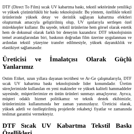
DTF (Direct To Film) sıcak UV kabartma baskı, tekstil sektöründe yenilikçi
ve yüksek çözünürlüklü bir baskı teknolojisidir. Bu yöntem, özellikle tekstil
ürünlerinde yüksek detay ve derinlik sağlayan kabartma efektleri
oluşturmak amacıyla geliştirilmiş olup, UV ışınlarıyla sertleşen özel
mürekkepler kullanır. Bu sayede, tekstil ürünlerine hem görsel olarak estetik
hem de dokunsal olarak farklı bir deneyim kazandırır. DTF teknolojisinin
temel avantajlarından biri, baskının doğrudan film üzerine uygulanması ve
ardından tekstil yüzeyine transfer edilmesiyle, yüksek dayanıklılık ve
elastikiyet sağlamasıdır.
Üreticisi ve İmalatçısı Olarak Güçlü
Yanlarımız
Ostim Etiket, uzun yıllara dayanan tecrübesi ve Ar-Ge çalışmalarıyla, DTF
sıcak UV kabartma baskı teknolojisinde lider konumdadır. Üretim
süreçlerimizde kullanılan en yeni makineler ve yüksek kaliteli hammaddeler
sayesinde, müşterilerimize en üstün ürünleri sunmayı amaçlıyoruz. Ayrıca,
müşteri odaklı hizmet politikamız ve teknik destek ekibimizle,
ürünlerimizin kullanımında her zaman yanınızdayız. Üreticisi olarak,
yüksek adetli ve özelleştirilmiş projelerde rekabetçi fiyatlar ve zamanında
teslimat garantisi vermekteyiz.
DTF Sıcak UV Kabartma Tekstil Baskı
Özellikleri