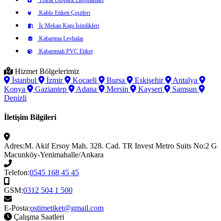
Kablo Etiketi Çeşitleri
İç Mekan Kapı İsimlikleri
Kabartma Levhalar
Kabartmalı PVC Etiket
Hizmet Bölgelerimiz
İstanbul
İzmir
Kocaeli
Bursa
Eskişehir
Antalya
Konya
Gaziantep
Adana
Mersin
Kayseri
Samsun
Denizli
İletişim Bilgileri
Adres:
M. Akif Ersoy Mah. 328. Cad. TR Invest Metro Suits No:2 G
Macunköy-Yenimahalle/Ankara
Telefon:
0545 168 45 45
GSM:
0312 504 1 500
E-Posta:
ostimetiket@gmail.com
Çalışma Saatleri