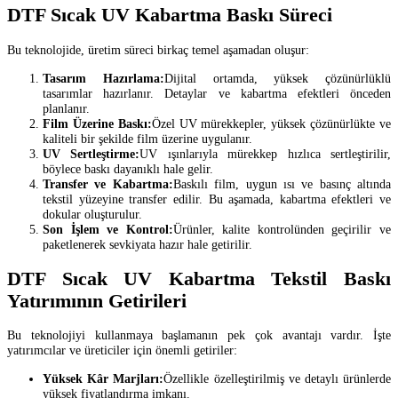
DTF Sıcak UV Kabartma Baskı Süreci
Bu teknolojide, üretim süreci birkaç temel aşamadan oluşur:
Tasarım Hazırlama:
Dijital ortamda, yüksek çözünürlüklü
tasarımlar hazırlanır. Detaylar ve kabartma efektleri önceden
planlanır.
Film Üzerine Baskı:
Özel UV mürekkepler, yüksek çözünürlükte ve
kaliteli bir şekilde film üzerine uygulanır.
UV Sertleştirme:
UV ışınlarıyla mürekkep hızlıca sertleştirilir,
böylece baskı dayanıklı hale gelir.
Transfer ve Kabartma:
Baskılı film, uygun ısı ve basınç altında
tekstil yüzeyine transfer edilir. Bu aşamada, kabartma efektleri ve
dokular oluşturulur.
Son İşlem ve Kontrol:
Ürünler, kalite kontrolünden geçirilir ve
paketlenerek sevkiyata hazır hale getirilir.
DTF Sıcak UV Kabartma Tekstil Baskı
Yatırımının Getirileri
Bu teknolojiyi kullanmaya başlamanın pek çok avantajı vardır. İşte
yatırımcılar ve üreticiler için önemli getiriler:
Yüksek Kâr Marjları:
Özellikle özelleştirilmiş ve detaylı ürünlerde
yüksek fiyatlandırma imkanı.