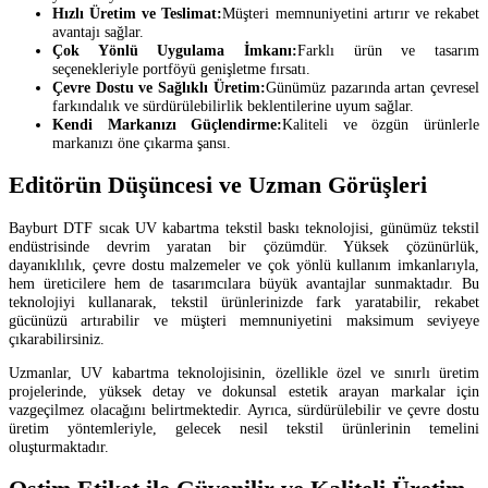
Hızlı Üretim ve Teslimat:
Müşteri memnuniyetini artırır ve rekabet
avantajı sağlar.
Çok Yönlü Uygulama İmkanı:
Farklı ürün ve tasarım
seçenekleriyle portföyü genişletme fırsatı.
Çevre Dostu ve Sağlıklı Üretim:
Günümüz pazarında artan çevresel
farkındalık ve sürdürülebilirlik beklentilerine uyum sağlar.
Kendi Markanızı Güçlendirme:
Kaliteli ve özgün ürünlerle
markanızı öne çıkarma şansı.
Editörün Düşüncesi ve Uzman Görüşleri
Bayburt DTF sıcak UV kabartma tekstil baskı teknolojisi, günümüz tekstil
endüstrisinde devrim yaratan bir çözümdür. Yüksek çözünürlük,
dayanıklılık, çevre dostu malzemeler ve çok yönlü kullanım imkanlarıyla,
hem üreticilere hem de tasarımcılara büyük avantajlar sunmaktadır. Bu
teknolojiyi kullanarak, tekstil ürünlerinizde fark yaratabilir, rekabet
gücünüzü artırabilir ve müşteri memnuniyetini maksimum seviyeye
çıkarabilirsiniz.
Uzmanlar, UV kabartma teknolojisinin, özellikle özel ve sınırlı üretim
projelerinde, yüksek detay ve dokunsal estetik arayan markalar için
vazgeçilmez olacağını belirtmektedir. Ayrıca, sürdürülebilir ve çevre dostu
üretim yöntemleriyle, gelecek nesil tekstil ürünlerinin temelini
oluşturmaktadır.