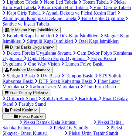
Lightbox Tabela
Neon Led Tabela
Totem Tabela
Pleksi
Kutu Harf Tabela
Krom Kutu Harf Tabela
Vinil Germe Tabela
Kapı Giriş Tabela
Aynalı Dekota ve Pleksi Kesim Harf
Alüminyum Kompozit Dekupe Tabela
Bina Cephe Giydirme
Şantiye ve İnşaat Tabela
İç Mekan Kapı İsimlikleri
Bombeli Kapı İsimlikleri
Düz Kapı İsimlikleri
Magnet Kapı
İsimlikleri
Sürgülü Kapı İsimlikleri
Özel Kapı İsimlikleri
Dijital Baskı Uygulama
Dekota Foreks Uygulama Sıvama
Cam Dekor Folyo Kumlama
Uygulama
Dijital Baskı Folyo Uygulama
Folyo Kesim
Uygulama
One Way Vision
Lümen Folyo Baskı
Baskı ve Markalama
Serigrafi Baskı
UV Baskı
Tampon Baskı
STS Soğuk
Kabartma Baskı
DTF Sıcak Kabartma Baskı
Fiber Lazer
Markalama
Karbon Lazer Markalama
Cam Fırın Baskı
Fuar Display Pleksi
Örümcek Stand
Roll-Up Banner
Backdrop
Fuar Display
Stand
Fasülye Stand
Pleksi Kesim
Pleksi Kutu
Pleksi Ramak Kala Kutusu
Pleksi Bağış -
Sadaka Kutusu
Pleksi Oy Sandığı
Pleksi
Şikayet - Öneri Kutusu
Pleksi Ürün Teşhir Standı