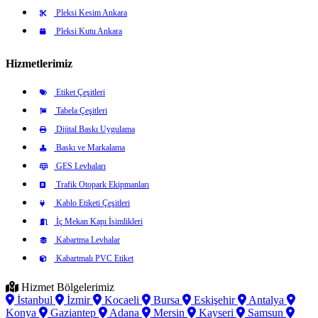
Pleksi Kesim Ankara
Pleksi Kutu Ankara
Hizmetlerimiz
Etiket Çeşitleri
Tabela Çeşitleri
Dijital Baskı Uygulama
Baskı ve Markalama
GES Levhaları
Trafik Otopark Ekipmanları
Kablo Etiketi Çeşitleri
İç Mekan Kapı İsimlikleri
Kabartma Levhalar
Kabartmalı PVC Etiket
Hizmet Bölgelerimiz
İstanbul
İzmir
Kocaeli
Bursa
Eskişehir
Antalya
Konya
Gaziantep
Adana
Mersin
Kayseri
Samsun