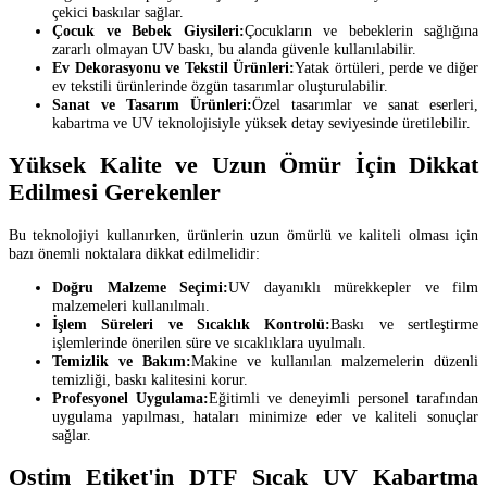
çekici baskılar sağlar.
Çocuk ve Bebek Giysileri:
Çocukların ve bebeklerin sağlığına
zararlı olmayan UV baskı, bu alanda güvenle kullanılabilir.
Ev Dekorasyonu ve Tekstil Ürünleri:
Yatak örtüleri, perde ve diğer
ev tekstili ürünlerinde özgün tasarımlar oluşturulabilir.
Sanat ve Tasarım Ürünleri:
Özel tasarımlar ve sanat eserleri,
kabartma ve UV teknolojisiyle yüksek detay seviyesinde üretilebilir.
Yüksek Kalite ve Uzun Ömür İçin Dikkat
Edilmesi Gerekenler
Bu teknolojiyi kullanırken, ürünlerin uzun ömürlü ve kaliteli olması için
bazı önemli noktalara dikkat edilmelidir:
Doğru Malzeme Seçimi:
UV dayanıklı mürekkepler ve film
malzemeleri kullanılmalı.
İşlem Süreleri ve Sıcaklık Kontrolü:
Baskı ve sertleştirme
işlemlerinde önerilen süre ve sıcaklıklara uyulmalı.
Temizlik ve Bakım:
Makine ve kullanılan malzemelerin düzenli
temizliği, baskı kalitesini korur.
Profesyonel Uygulama:
Eğitimli ve deneyimli personel tarafından
uygulama yapılması, hataları minimize eder ve kaliteli sonuçlar
sağlar.
Ostim Etiket'in DTF Sıcak UV Kabartma