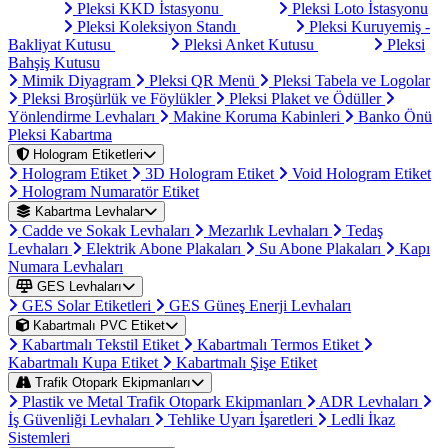
Pleksi KKD İstasyonu
Pleksi Loto İstasyonu
Pleksi Koleksiyon Standı
Pleksi Kuruyemiş -
Bakliyat Kutusu
Pleksi Anket Kutusu
Pleksi
Bahşiş Kutusu
Mimik Diyagram
Pleksi QR Menü
Pleksi Tabela ve Logolar
Pleksi Broşürlük ve Föylükler
Pleksi Plaket ve Ödüller
Yönlendirme Levhaları
Makine Koruma Kabinleri
Banko Önü
Pleksi Kabartma
Hologram Etiketleri
Hologram Etiket
3D Hologram Etiket
Void Hologram Etiket
Hologram Numaratör Etiket
Kabartma Levhalar
Cadde ve Sokak Levhaları
Mezarlık Levhaları
Tedaş
Levhaları
Elektrik Abone Plakaları
Su Abone Plakaları
Kapı
Numara Levhaları
GES Levhaları
GES Solar Etiketleri
GES Güneş Enerji Levhaları
Kabartmalı PVC Etiket
Kabartmalı Tekstil Etiket
Kabartmalı Termos Etiket
Kabartmalı Kupa Etiket
Kabartmalı Şişe Etiket
Trafik Otopark Ekipmanları
Plastik ve Metal Trafik Otopark Ekipmanları
ADR Levhaları
İş Güvenliği Levhaları
Tehlike Uyarı İşaretleri
Ledli İkaz
Sistemleri