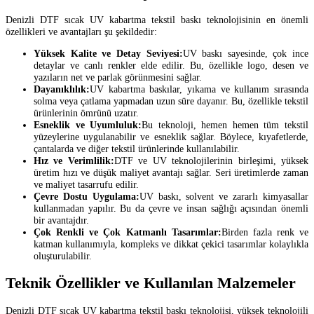
Denizli DTF sıcak UV kabartma tekstil baskı teknolojisinin en önemli
özellikleri ve avantajları şu şekildedir:
Yüksek Kalite ve Detay Seviyesi:
UV baskı sayesinde, çok ince
detaylar ve canlı renkler elde edilir. Bu, özellikle logo, desen ve
yazıların net ve parlak görünmesini sağlar.
Dayanıklılık:
UV kabartma baskılar, yıkama ve kullanım sırasında
solma veya çatlama yapmadan uzun süre dayanır. Bu, özellikle tekstil
ürünlerinin ömrünü uzatır.
Esneklik ve Uyumluluk:
Bu teknoloji, hemen hemen tüm tekstil
yüzeylerine uygulanabilir ve esneklik sağlar. Böylece, kıyafetlerde,
çantalarda ve diğer tekstil ürünlerinde kullanılabilir.
Hız ve Verimlilik:
DTF ve UV teknolojilerinin birleşimi, yüksek
üretim hızı ve düşük maliyet avantajı sağlar. Seri üretimlerde zaman
ve maliyet tasarrufu edilir.
Çevre Dostu Uygulama:
UV baskı, solvent ve zararlı kimyasallar
kullanmadan yapılır. Bu da çevre ve insan sağlığı açısından önemli
bir avantajdır.
Çok Renkli ve Çok Katmanlı Tasarımlar:
Birden fazla renk ve
katman kullanımıyla, kompleks ve dikkat çekici tasarımlar kolaylıkla
oluşturulabilir.
Teknik Özellikler ve Kullanılan Malzemeler
Denizli DTF sıcak UV kabartma tekstil baskı teknolojisi, yüksek teknolojili