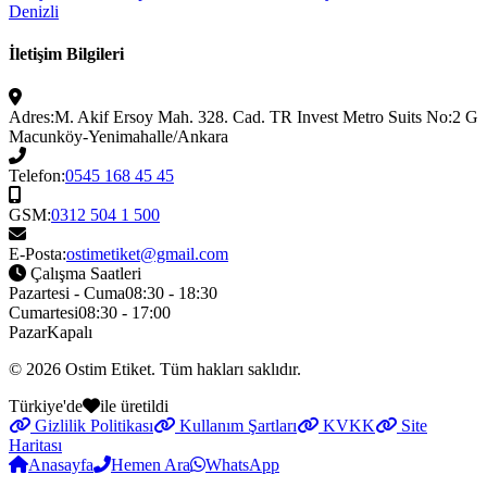
Denizli
İletişim Bilgileri
Adres:
M. Akif Ersoy Mah. 328. Cad. TR Invest Metro Suits No:2 G
Macunköy-Yenimahalle/Ankara
Telefon:
0545 168 45 45
GSM:
0312 504 1 500
E-Posta:
ostimetiket@gmail.com
Çalışma Saatleri
Pazartesi - Cuma
08:30 - 18:30
Cumartesi
08:30 - 17:00
Pazar
Kapalı
© 2026
Ostim Etiket
. Tüm hakları saklıdır.
Türkiye'de
ile üretildi
Gizlilik Politikası
Kullanım Şartları
KVKK
Site
Haritası
Anasayfa
Hemen Ara
WhatsApp