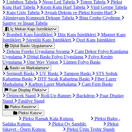
Lightbox Tabela
Neon Led Tabela
Totem Tabela
Pleksi
Kutu Harf Tabela
Krom Kutu Harf Tabela
Vinil Germe Tabela
Kapı Giriş Tabela
Aynalı Dekota ve Pleksi Kesim Harf
Alüminyum Kompozit Dekupe Tabela
Bina Cephe Giydirme
Şantiye ve İnşaat Tabela
İç Mekan Kapı İsimlikleri
Bombeli Kapı İsimlikleri
Düz Kapı İsimlikleri
Magnet Kapı
İsimlikleri
Sürgülü Kapı İsimlikleri
Özel Kapı İsimlikleri
Dijital Baskı Uygulama
Dekota Foreks Uygulama Sıvama
Cam Dekor Folyo Kumlama
Uygulama
Dijital Baskı Folyo Uygulama
Folyo Kesim
Uygulama
One Way Vision
Lümen Folyo Baskı
Baskı ve Markalama
Serigrafi Baskı
UV Baskı
Tampon Baskı
STS Soğuk
Kabartma Baskı
DTF Sıcak Kabartma Baskı
Fiber Lazer
Markalama
Karbon Lazer Markalama
Cam Fırın Baskı
Fuar Display Pleksi
Örümcek Stand
Roll-Up Banner
Backdrop
Fuar Display
Stand
Fasülye Stand
Pleksi Kesim
Pleksi Kutu
Pleksi Ramak Kala Kutusu
Pleksi Bağış -
Sadaka Kutusu
Pleksi Oy Sandığı
Pleksi
Şikayet - Öneri Kutusu
Pleksi Ürün Teşhir Standı