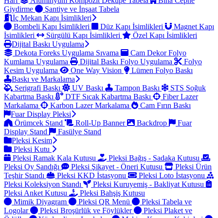
Harf
Alüminyum Kompozit Dekupe Tabela
Bina Cephe
Giydirme
Şantiye ve İnşaat Tabela
İç Mekan Kapı İsimlikleri
Bombeli Kapı İsimlikleri
Düz Kapı İsimlikleri
Magnet Kapı
İsimlikleri
Sürgülü Kapı İsimlikleri
Özel Kapı İsimlikleri
Dijital Baskı Uygulama
Dekota Foreks Uygulama Sıvama
Cam Dekor Folyo
Kumlama Uygulama
Dijital Baskı Folyo Uygulama
Folyo
Kesim Uygulama
One Way Vision
Lümen Folyo Baskı
Baskı ve Markalama
Serigrafi Baskı
UV Baskı
Tampon Baskı
STS Soğuk
Kabartma Baskı
DTF Sıcak Kabartma Baskı
Fiber Lazer
Markalama
Karbon Lazer Markalama
Cam Fırın Baskı
Fuar Display Pleksi
Örümcek Stand
Roll-Up Banner
Backdrop
Fuar
Display Stand
Fasülye Stand
Pleksi Kesim
Pleksi Kutu
Pleksi Ramak Kala Kutusu
Pleksi Bağış - Sadaka Kutusu
Pleksi Oy Sandığı
Pleksi Şikayet - Öneri Kutusu
Pleksi Ürün
Teşhir Standı
Pleksi KKD İstasyonu
Pleksi Loto İstasyonu
Pleksi Koleksiyon Standı
Pleksi Kuruyemiş - Bakliyat Kutusu
Pleksi Anket Kutusu
Pleksi Bahşiş Kutusu
Mimik Diyagram
Pleksi QR Menü
Pleksi Tabela ve
Logolar
Pleksi Broşürlük ve Föylükler
Pleksi Plaket ve