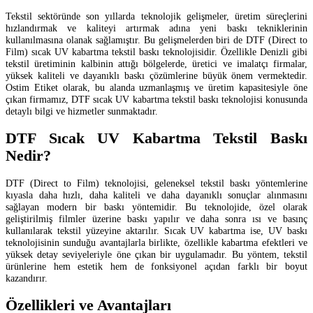
Tekstil sektöründe son yıllarda teknolojik gelişmeler, üretim süreçlerini
hızlandırmak ve kaliteyi artırmak adına yeni baskı tekniklerinin
kullanılmasına olanak sağlamıştır. Bu gelişmelerden biri de DTF (Direct to
Film) sıcak UV kabartma tekstil baskı teknolojisidir. Özellikle Denizli gibi
tekstil üretiminin kalbinin attığı bölgelerde, üretici ve imalatçı firmalar,
yüksek kaliteli ve dayanıklı baskı çözümlerine büyük önem vermektedir.
Ostim Etiket olarak, bu alanda uzmanlaşmış ve üretim kapasitesiyle öne
çıkan firmamız, DTF sıcak UV kabartma tekstil baskı teknolojisi konusunda
detaylı bilgi ve hizmetler sunmaktadır.
DTF Sıcak UV Kabartma Tekstil Baskı
Nedir?
DTF (Direct to Film) teknolojisi, geleneksel tekstil baskı yöntemlerine
kıyasla daha hızlı, daha kaliteli ve daha dayanıklı sonuçlar alınmasını
sağlayan modern bir baskı yöntemidir. Bu teknolojide, özel olarak
geliştirilmiş filmler üzerine baskı yapılır ve daha sonra ısı ve basınç
kullanılarak tekstil yüzeyine aktarılır. Sıcak UV kabartma ise, UV baskı
teknolojisinin sunduğu avantajlarla birlikte, özellikle kabartma efektleri ve
yüksek detay seviyeleriyle öne çıkan bir uygulamadır. Bu yöntem, tekstil
ürünlerine hem estetik hem de fonksiyonel açıdan farklı bir boyut
kazandırır.
Özellikleri ve Avantajları