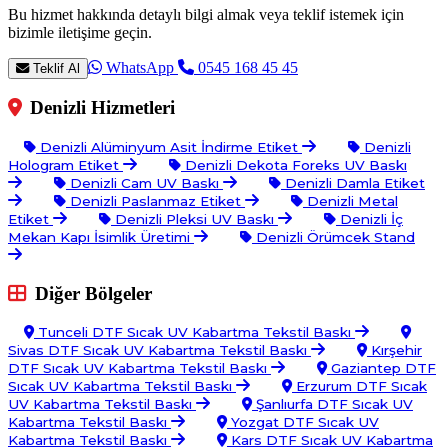
Bu hizmet hakkında detaylı bilgi almak veya teklif istemek için
bizimle iletişime geçin.
WhatsApp
0545 168 45 45
Teklif Al
Denizli Hizmetleri
Denizli Alüminyum Asit İndirme Etiket
Denizli
Hologram Etiket
Denizli Dekota Foreks UV Baskı
Denizli Cam UV Baskı
Denizli Damla Etiket
Denizli Paslanmaz Etiket
Denizli Metal
Etiket
Denizli Pleksi UV Baskı
Denizli İç
Mekan Kapı İsimlik Üretimi
Denizli Örümcek Stand
Diğer Bölgeler
Tunceli DTF Sıcak UV Kabartma Tekstil Baskı
Sivas DTF Sıcak UV Kabartma Tekstil Baskı
Kırşehir
DTF Sıcak UV Kabartma Tekstil Baskı
Gaziantep DTF
Sıcak UV Kabartma Tekstil Baskı
Erzurum DTF Sıcak
UV Kabartma Tekstil Baskı
Şanlıurfa DTF Sıcak UV
Kabartma Tekstil Baskı
Yozgat DTF Sıcak UV
Kabartma Tekstil Baskı
Kars DTF Sıcak UV Kabartma