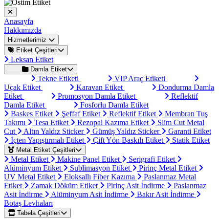
Anasayfa
Hakkımızda
Hizmetlerimiz
Etiket Çeşitleri
Leksan Etiket
Damla Etiket
Tekne Etiketi
VIP Araç Etiketi
Uçak Etiket
Karavan Etiket
Dondurma Damla
Etiket
Promosyon Damla Etiket
Reflektif
Damla Etiket
Fosforlu Damla Etiket
Baskes Etiket
Şeffaf Etiket
Reflektif Etiket
Membran Tuş
Takımı
Tesa Etiket
Rezopal Kazıma Etiket
Slim Cut Metal
Cut
Altın Yaldız Sticker
Gümüş Yaldız Sticker
Garanti Etiket
İçten Yapıştırmalı Etiket
Çift Yön Baskılı Etiket
Statik Etiket
Metal Etiket Çeşitleri
Metal Etiket
Makine Panel Etiket
Serigrafi Etiket
Alüminyum Etiket
Sublimasyon Etiket
Pirinç Metal Etiket
UV Metal Etiket
Eloksallı Fiber Kazıma
Paslanmaz Metal
Etiket
Zamak Döküm Etiket
Pirinç Asit İndirme
Paslanmaz
Asit İndirme
Alüminyum Asit İndirme
Bakır Asit İndirme
Botaş Levhaları
Tabela Çeşitleri