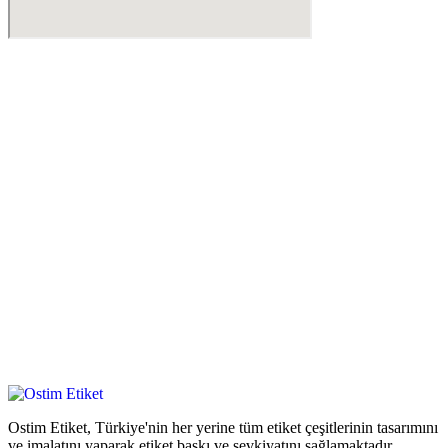
Ostim Etiket, Türkiye'nin her yerine tüm etiket çeşitlerinin tasarımını
ve imalatını yaparak etiket baskı ve sevkiyatını sağlamaktadır.