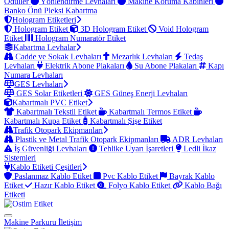
Ödüller
Yönlendirme Levhaları
Makine Koruma Kabinleri
Banko Önü Pleksi Kabartma
Hologram Etiketleri
Hologram Etiket
3D Hologram Etiket
Void Hologram
Etiket
Hologram Numaratör Etiket
Kabartma Levhalar
Cadde ve Sokak Levhaları
Mezarlık Levhaları
Tedaş
Levhaları
Elektrik Abone Plakaları
Su Abone Plakaları
Kapı
Numara Levhaları
GES Levhaları
GES Solar Etiketleri
GES Güneş Enerji Levhaları
Kabartmalı PVC Etiket
Kabartmalı Tekstil Etiket
Kabartmalı Termos Etiket
Kabartmalı Kupa Etiket
Kabartmalı Şişe Etiket
Trafik Otopark Ekipmanları
Plastik ve Metal Trafik Otopark Ekipmanları
ADR Levhaları
İş Güvenliği Levhaları
Tehlike Uyarı İşaretleri
Ledli İkaz
Sistemleri
Kablo Etiketi Çeşitleri
Paslanmaz Kablo Etiket
Pvc Kablo Etiket
Bayrak Kablo
Etiket
Hazır Kablo Etiket
Folyo Kablo Etiket
Kablo Bağı
Etiketi
Makine Parkuru
İletişim