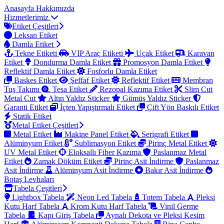
Anasayfa
Hakkımızda
Hizmetlerimiz
Etiket Çeşitleri
Leksan Etiket
Damla Etiket
Tekne Etiketi
VIP Araç Etiketi
Uçak Etiket
Karavan
Etiket
Dondurma Damla Etiket
Promosyon Damla Etiket
Reflektif Damla Etiket
Fosforlu Damla Etiket
Baskes Etiket
Şeffaf Etiket
Reflektif Etiket
Membran
Tuş Takımı
Tesa Etiket
Rezopal Kazıma Etiket
Slim Cut
Metal Cut
Altın Yaldız Sticker
Gümüş Yaldız Sticker
Garanti Etiket
İçten Yapıştırmalı Etiket
Çift Yön Baskılı Etiket
Statik Etiket
Metal Etiket Çeşitleri
Metal Etiket
Makine Panel Etiket
Serigrafi Etiket
Alüminyum Etiket
Sublimasyon Etiket
Pirinç Metal Etiket
UV Metal Etiket
Eloksallı Fiber Kazıma
Paslanmaz Metal
Etiket
Zamak Döküm Etiket
Pirinç Asit İndirme
Paslanmaz
Asit İndirme
Alüminyum Asit İndirme
Bakır Asit İndirme
Botaş Levhaları
Tabela Çeşitleri
Lightbox Tabela
Neon Led Tabela
Totem Tabela
Pleksi
Kutu Harf Tabela
Krom Kutu Harf Tabela
Vinil Germe
Tabela
Kapı Giriş Tabela
Aynalı Dekota ve Pleksi Kesim