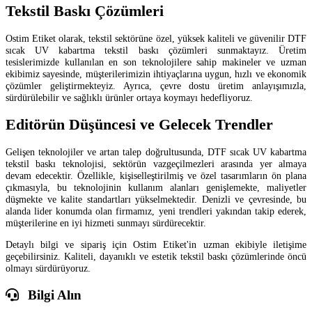
Tekstil Baskı Çözümleri
Ostim Etiket olarak, tekstil sektörüne özel, yüksek kaliteli ve güvenilir DTF
sıcak UV kabartma tekstil baskı çözümleri sunmaktayız. Üretim
tesislerimizde kullanılan en son teknolojilere sahip makineler ve uzman
ekibimiz sayesinde, müşterilerimizin ihtiyaçlarına uygun, hızlı ve ekonomik
çözümler geliştirmekteyiz. Ayrıca, çevre dostu üretim anlayışımızla,
sürdürülebilir ve sağlıklı ürünler ortaya koymayı hedefliyoruz.
Editörün Düşüncesi ve Gelecek Trendler
Gelişen teknolojiler ve artan talep doğrultusunda, DTF sıcak UV kabartma
tekstil baskı teknolojisi, sektörün vazgeçilmezleri arasında yer almaya
devam edecektir. Özellikle, kişiselleştirilmiş ve özel tasarımların ön plana
çıkmasıyla, bu teknolojinin kullanım alanları genişlemekte, maliyetler
düşmekte ve kalite standartları yükselmektedir. Denizli ve çevresinde, bu
alanda lider konumda olan firmamız, yeni trendleri yakından takip ederek,
müşterilerine en iyi hizmeti sunmayı sürdürecektir.
Detaylı bilgi ve sipariş için Ostim Etiket'in uzman ekibiyle iletişime
geçebilirsiniz. Kaliteli, dayanıklı ve estetik tekstil baskı çözümlerinde öncü
olmayı sürdürüyoruz.
Bilgi Alın