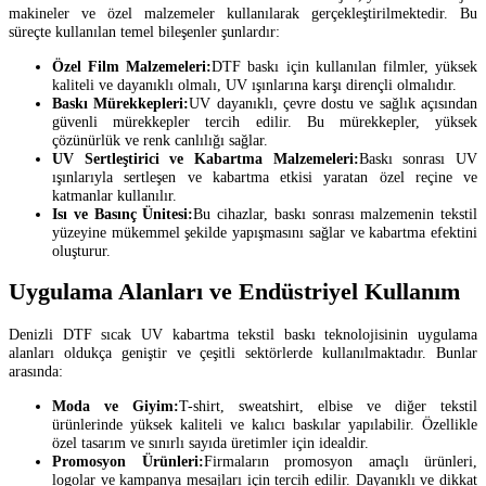
makineler ve özel malzemeler kullanılarak gerçekleştirilmektedir. Bu
süreçte kullanılan temel bileşenler şunlardır:
Özel Film Malzemeleri:
DTF baskı için kullanılan filmler, yüksek
kaliteli ve dayanıklı olmalı, UV ışınlarına karşı dirençli olmalıdır.
Baskı Mürekkepleri:
UV dayanıklı, çevre dostu ve sağlık açısından
güvenli mürekkepler tercih edilir. Bu mürekkepler, yüksek
çözünürlük ve renk canlılığı sağlar.
UV Sertleştirici ve Kabartma Malzemeleri:
Baskı sonrası UV
ışınlarıyla sertleşen ve kabartma etkisi yaratan özel reçine ve
katmanlar kullanılır.
Isı ve Basınç Ünitesi:
Bu cihazlar, baskı sonrası malzemenin tekstil
yüzeyine mükemmel şekilde yapışmasını sağlar ve kabartma efektini
oluşturur.
Uygulama Alanları ve Endüstriyel Kullanım
Denizli DTF sıcak UV kabartma tekstil baskı teknolojisinin uygulama
alanları oldukça geniştir ve çeşitli sektörlerde kullanılmaktadır. Bunlar
arasında:
Moda ve Giyim:
T-shirt, sweatshirt, elbise ve diğer tekstil
ürünlerinde yüksek kaliteli ve kalıcı baskılar yapılabilir. Özellikle
özel tasarım ve sınırlı sayıda üretimler için idealdir.
Promosyon Ürünleri:
Firmaların promosyon amaçlı ürünleri,
logolar ve kampanya mesajları için tercih edilir. Dayanıklı ve dikkat