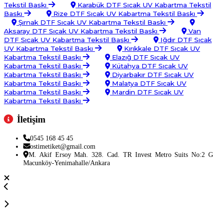
Tekstil Baskı
Karabük DTF Sıcak UV Kabartma Tekstil
Baskı
Rize DTF Sıcak UV Kabartma Tekstil Baskı
Şırnak DTF Sıcak UV Kabartma Tekstil Baskı
Aksaray DTF Sıcak UV Kabartma Tekstil Baskı
Van
DTF Sıcak UV Kabartma Tekstil Baskı
Iğdır DTF Sıcak
UV Kabartma Tekstil Baskı
Kırıkkale DTF Sıcak UV
Kabartma Tekstil Baskı
Elazığ DTF Sıcak UV
Kabartma Tekstil Baskı
Kütahya DTF Sıcak UV
Kabartma Tekstil Baskı
Diyarbakır DTF Sıcak UV
Kabartma Tekstil Baskı
Malatya DTF Sıcak UV
Kabartma Tekstil Baskı
Mardin DTF Sıcak UV
Kabartma Tekstil Baskı
İletişim
0545 168 45 45
ostimetiket@gmail.com
M. Akif Ersoy Mah. 328. Cad. TR Invest Metro Suits No:2 G
Macunköy-Yenimahalle/Ankara