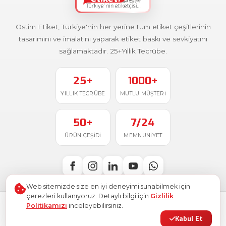
Ostim Etiket, Türkiye'nin her yerine tüm etiket çeşitlerinin
tasarımını ve imalatını yaparak etiket baskı ve sevkiyatını
sağlamaktadır. 25+Yıllık Tecrübe.
25+
1000+
YILLIK TECRÜBE
MUTLU MÜŞTERI
50+
7/24
ÜRÜN ÇEŞIDI
MEMNUNIYET
Web sitemizde size en iyi deneyimi sunabilmek için
çerezleri kullanıyoruz. Detaylı bilgi için
Gizlilik
Politikamızı
inceleyebilirsiniz.
Türkiye'de
ile üretildi
© 2026
Ostim Etiket
. Tüm hakları saklıdır.
Kabul Et
Gizlilik Politikası
Kullanım Şartları
KVKK
Site Haritası