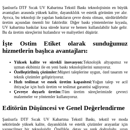
Şanlıurfa DTF Sıcak UV Kabartma Tekstil Baskı teknolojisinin en büyük
avantajları arasında yüksek kalite, dayanıklılık ve estetik görünüm yer alır.
Ayrıca, bu teknoloji ile yapılan baskıların çevre dostu olması, sürdürülebilir
üretim açısından önemli bir faktördür. Diğer baskı yöntemlerine kıyasla,
UV kabartma baskılar kısa sürede kurur ve hemen kullanılabilir hale gelir.
Bu da üretim süreçlerini hızlandırır ve maliyetleri düşürür.
İşte Ostim Etiket olarak sunduğumuz
hizmetlerin başlıca avantajları:
Yüksek kalite ve sürekli inovasyon:
Teknolojik altyapımız ve
uzman ekibimiz ile en yeni baskı teknolojilerini sunuyoruz.
Özelleştirilmiş çözümler:
Müşteri taleplerine uygun, özel tasarım ve
teknik çözümler geliştiriyoruz.
Hızlı teslimat ve esnek üretim kapasitesi:
Yoğun talep ve acil
ihtiyaçlar için hızlı üretim ve teslimat garantisi sağlıyoruz.
Çevreye duyarlı üretim:
Tüm üretim süreçlerimizde çevreci
malzemeler ve yöntemler kullanıyoruz.
Editörün Düşüncesi ve Genel Değerlendirme
Şanlıurfa DTF Sıcak UV Kabartma Tekstil Baskı, tekstil ve moda
sektöründe yüksek kalite, dayanıklılık ve estetik çözümler arayanlar için
vazgeçilmez bir teknolojidir. Özellikle, detay ve renk doğruluğu, uzun