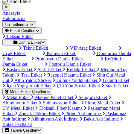
Anasayfa
Hakkımızda
Hizmetlerimiz
Etiket Çeşitleri
Leksan Etiket
Damla Etiket
Tekne Etiketi
VIP Araç Etiketi
Uçak Etiket
Karavan Etiket
Dondurma Damla
Etiket
Promosyon Damla Etiket
Reflektif
Damla Etiket
Fosforlu Damla Etiket
Baskes Etiket
Şeffaf Etiket
Reflektif Etiket
Membran Tuş
Takımı
Tesa Etiket
Rezopal Kazıma Etiket
Slim Cut Metal
Cut
Altın Yaldız Sticker
Gümüş Yaldız Sticker
Garanti Etiket
İçten Yapıştırmalı Etiket
Çift Yön Baskılı Etiket
Statik Etiket
Metal Etiket Çeşitleri
Metal Etiket
Makine Panel Etiket
Serigrafi Etiket
Alüminyum Etiket
Sublimasyon Etiket
Pirinç Metal Etiket
UV Metal Etiket
Eloksallı Fiber Kazıma
Paslanmaz Metal
Etiket
Zamak Döküm Etiket
Pirinç Asit İndirme
Paslanmaz
Asit İndirme
Alüminyum Asit İndirme
Bakır Asit İndirme
Botaş Levhaları
Tabela Çeşitleri