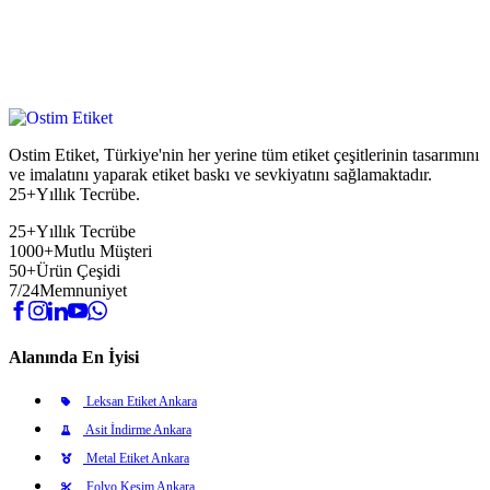
Ostim Etiket, Türkiye'nin her yerine tüm etiket çeşitlerinin tasarımını
ve imalatını yaparak etiket baskı ve sevkiyatını sağlamaktadır.
25+Yıllık Tecrübe.
25+
Yıllık Tecrübe
1000+
Mutlu Müşteri
50+
Ürün Çeşidi
7/24
Memnuniyet
Alanında En İyisi
Leksan Etiket Ankara
Asit İndirme Ankara
Metal Etiket Ankara
Folyo Kesim Ankara