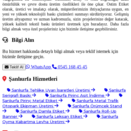
ömürlülük ve çevre dostu üretim özellikleri ile öne çıkar. Ostim Etiket
olarak, üretici ve imalatçı olarak, müşterilerimizin ihtiyaçlarına uygun, en
yeni ve yüksek teknolojili baskı çözümleri sunmayı sürdürüyoruz. Gelişmiş
üretim altyapımız ve uzman kadromuzla, sizin projelerinize değer katacak,
yüksek kaliteli tekstil baskı ürünleri üretmek için buradayız. Daha fazla
bilgi almak veya özel projeleriniz için bizimle iletişime geçebilirsiniz.
Bilgi Alın
Bu hizmet hakkında detaylı bilgi almak veya teklif istemek için
bizimle iletişime geçin.
WhatsApp
0545 168 45 45
Teklif Al
Şanlıurfa Hizmetleri
Şanlıurfa Tehlike Uyarı İşaretleri Üretimi
Şanlıurfa
Serigrafi Baskı
Şanlıurfa Pirinç Asit İndirme
Şanlıurfa Pirinç Metal Etiket
Şanlıurfa Metal Trafik
Otopark Ekipman Üretimi
Şanlıurfa Örümcek Stand
Şanlıurfa Damla Etiket
Şanlıurfa Roll-Up
Banner
Şanlıurfa Leksan Etiket
Şanlıurfa
Oyma Kabartma Levha Üretimi