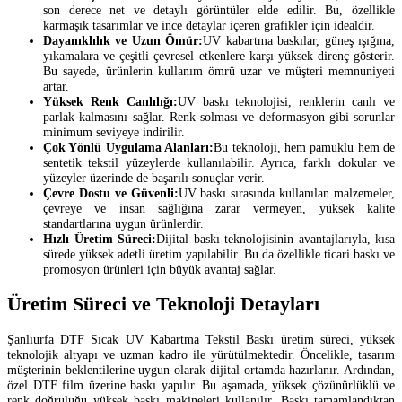
son derece net ve detaylı görüntüler elde edilir. Bu, özellikle
karmaşık tasarımlar ve ince detaylar içeren grafikler için idealdir.
Dayanıklılık ve Uzun Ömür:
UV kabartma baskılar, güneş ışığına,
yıkamalara ve çeşitli çevresel etkenlere karşı yüksek direnç gösterir.
Bu sayede, ürünlerin kullanım ömrü uzar ve müşteri memnuniyeti
artar.
Yüksek Renk Canlılığı:
UV baskı teknolojisi, renklerin canlı ve
parlak kalmasını sağlar. Renk solması ve deformasyon gibi sorunlar
minimum seviyeye indirilir.
Çok Yönlü Uygulama Alanları:
Bu teknoloji, hem pamuklu hem de
sentetik tekstil yüzeylerde kullanılabilir. Ayrıca, farklı dokular ve
yüzeyler üzerinde de başarılı sonuçlar verir.
Çevre Dostu ve Güvenli:
UV baskı sırasında kullanılan malzemeler,
çevreye ve insan sağlığına zarar vermeyen, yüksek kalite
standartlarına uygun ürünlerdir.
Hızlı Üretim Süreci:
Dijital baskı teknolojisinin avantajlarıyla, kısa
sürede yüksek adetli üretim yapılabilir. Bu da özellikle ticari baskı ve
promosyon ürünleri için büyük avantaj sağlar.
Üretim Süreci ve Teknoloji Detayları
Şanlıurfa DTF Sıcak UV Kabartma Tekstil Baskı üretim süreci, yüksek
teknolojik altyapı ve uzman kadro ile yürütülmektedir. Öncelikle, tasarım
müşterinin beklentilerine uygun olarak dijital ortamda hazırlanır. Ardından,
özel DTF film üzerine baskı yapılır. Bu aşamada, yüksek çözünürlüklü ve
renk doğruluğu yüksek baskı makineleri kullanılır. Baskı tamamlandıktan