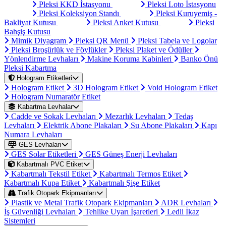
Pleksi KKD İstasyonu
Pleksi Loto İstasyonu
Pleksi Koleksiyon Standı
Pleksi Kuruyemiş -
Bakliyat Kutusu
Pleksi Anket Kutusu
Pleksi
Bahşiş Kutusu
Mimik Diyagram
Pleksi QR Menü
Pleksi Tabela ve Logolar
Pleksi Broşürlük ve Föylükler
Pleksi Plaket ve Ödüller
Yönlendirme Levhaları
Makine Koruma Kabinleri
Banko Önü
Pleksi Kabartma
Hologram Etiketleri
Hologram Etiket
3D Hologram Etiket
Void Hologram Etiket
Hologram Numaratör Etiket
Kabartma Levhalar
Cadde ve Sokak Levhaları
Mezarlık Levhaları
Tedaş
Levhaları
Elektrik Abone Plakaları
Su Abone Plakaları
Kapı
Numara Levhaları
GES Levhaları
GES Solar Etiketleri
GES Güneş Enerji Levhaları
Kabartmalı PVC Etiket
Kabartmalı Tekstil Etiket
Kabartmalı Termos Etiket
Kabartmalı Kupa Etiket
Kabartmalı Şişe Etiket
Trafik Otopark Ekipmanları
Plastik ve Metal Trafik Otopark Ekipmanları
ADR Levhaları
İş Güvenliği Levhaları
Tehlike Uyarı İşaretleri
Ledli İkaz
Sistemleri