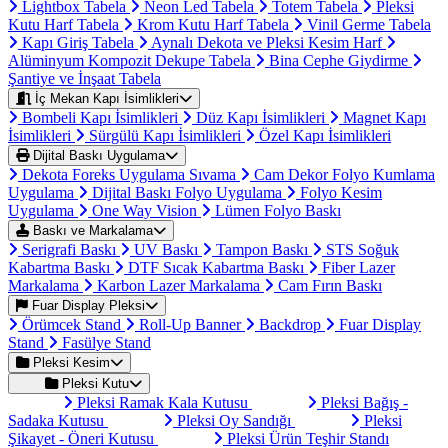
Lightbox Tabela
Neon Led Tabela
Totem Tabela
Pleksi
Kutu Harf Tabela
Krom Kutu Harf Tabela
Vinil Germe Tabela
Kapı Giriş Tabela
Aynalı Dekota ve Pleksi Kesim Harf
Alüminyum Kompozit Dekupe Tabela
Bina Cephe Giydirme
Şantiye ve İnşaat Tabela
İç Mekan Kapı İsimlikleri
Bombeli Kapı İsimlikleri
Düz Kapı İsimlikleri
Magnet Kapı
İsimlikleri
Sürgülü Kapı İsimlikleri
Özel Kapı İsimlikleri
Dijital Baskı Uygulama
Dekota Foreks Uygulama Sıvama
Cam Dekor Folyo Kumlama
Uygulama
Dijital Baskı Folyo Uygulama
Folyo Kesim
Uygulama
One Way Vision
Lümen Folyo Baskı
Baskı ve Markalama
Serigrafi Baskı
UV Baskı
Tampon Baskı
STS Soğuk
Kabartma Baskı
DTF Sıcak Kabartma Baskı
Fiber Lazer
Markalama
Karbon Lazer Markalama
Cam Fırın Baskı
Fuar Display Pleksi
Örümcek Stand
Roll-Up Banner
Backdrop
Fuar Display
Stand
Fasülye Stand
Pleksi Kesim
Pleksi Kutu
Pleksi Ramak Kala Kutusu
Pleksi Bağış -
Sadaka Kutusu
Pleksi Oy Sandığı
Pleksi
Şikayet - Öneri Kutusu
Pleksi Ürün Teşhir Standı