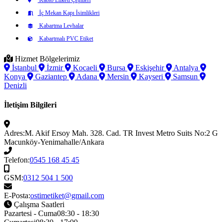
İç Mekan Kapı İsimlikleri
Kabartma Levhalar
Kabartmalı PVC Etiket
Hizmet Bölgelerimiz
İstanbul
İzmir
Kocaeli
Bursa
Eskişehir
Antalya
Konya
Gaziantep
Adana
Mersin
Kayseri
Samsun
Denizli
İletişim Bilgileri
Adres:
M. Akif Ersoy Mah. 328. Cad. TR Invest Metro Suits No:2 G
Macunköy-Yenimahalle/Ankara
Telefon:
0545 168 45 45
GSM:
0312 504 1 500
E-Posta:
ostimetiket@gmail.com
Çalışma Saatleri
Pazartesi - Cuma
08:30 - 18:30