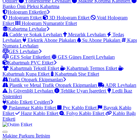
Ödüller
Yönlendirme Levhaları
Makine Koruma Kabinleri
Banko Önü Pleksi Kabartma
Hologram Etiketleri
Hologram Etiket
3D Hologram Etiket
Void Hologram
Etiket
Hologram Numaratör Etiket
Kabartma Levhalar
Cadde ve Sokak Levhaları
Mezarlık Levhaları
Tedaş
Levhaları
Elektrik Abone Plakaları
Su Abone Plakaları
Kapı
Numara Levhaları
GES Levhaları
GES Solar Etiketleri
GES Güneş Enerji Levhaları
Kabartmalı PVC Etiket
Kabartmalı Tekstil Etiket
Kabartmalı Termos Etiket
Kabartmalı Kupa Etiket
Kabartmalı Şişe Etiket
Trafik Otopark Ekipmanları
Plastik ve Metal Trafik Otopark Ekipmanları
ADR Levhaları
İş Güvenliği Levhaları
Tehlike Uyarı İşaretleri
Ledli İkaz
Sistemleri
Kablo Etiketi Çeşitleri
Paslanmaz Kablo Etiket
Pvc Kablo Etiket
Bayrak Kablo
Etiket
Hazır Kablo Etiket
Folyo Kablo Etiket
Kablo Bağı
Etiketi
Makine Parkuru
İletişim