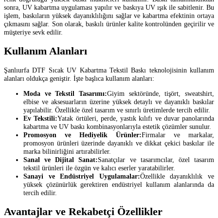
sonra, UV kabartma uygulaması yapılır ve baskıya UV ışık ile sabitlenir. Bu
işlem, baskıların yüksek dayanıklılığını sağlar ve kabartma efektinin ortaya
çıkmasını sağlar. Son olarak, baskılı ürünler kalite kontrolünden geçirilir ve
müşteriye sevk edilir.
Kullanım Alanları
Şanlıurfa DTF Sıcak UV Kabartma Tekstil Baskı teknolojisinin kullanım
alanları oldukça geniştir. İşte başlıca kullanım alanları:
Moda ve Tekstil Tasarımı:
Giyim sektöründe, tişört, sweatshirt,
elbise ve aksesuarların üzerine yüksek detaylı ve dayanıklı baskılar
yapılabilir. Özellikle özel tasarım ve sınırlı üretimlerde tercih edilir.
Ev Tekstili:
Yatak örtüleri, perde, yastık kılıfı ve duvar panolarında
kabartma ve UV baskı kombinasyonlarıyla estetik çözümler sunulur.
Promosyon ve Hediyelik Ürünler:
Firmalar ve markalar,
promosyon ürünleri üzerinde dayanıklı ve dikkat çekici baskılar ile
marka bilinirliğini artırabilirler.
Sanal ve Dijital Sanat:
Sanatçılar ve tasarımcılar, özel tasarım
tekstil ürünleri ile özgün ve kalıcı eserler yaratabilirler.
Sanayi ve Endüstriyel Uygulamalar:
Özellikle dayanıklılık ve
yüksek çözünürlük gerektiren endüstriyel kullanım alanlarında da
tercih edilir.
Avantajlar ve Rekabetçi Özellikler