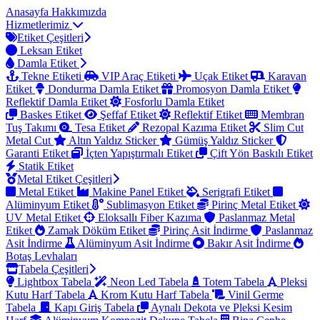
Anasayfa
Hakkımızda
Hizmetlerimiz
Etiket Çeşitleri
Leksan Etiket
Damla Etiket
Tekne Etiketi
VIP Araç Etiketi
Uçak Etiket
Karavan
Etiket
Dondurma Damla Etiket
Promosyon Damla Etiket
Reflektif Damla Etiket
Fosforlu Damla Etiket
Baskes Etiket
Şeffaf Etiket
Reflektif Etiket
Membran
Tuş Takımı
Tesa Etiket
Rezopal Kazıma Etiket
Slim Cut
Metal Cut
Altın Yaldız Sticker
Gümüş Yaldız Sticker
Garanti Etiket
İçten Yapıştırmalı Etiket
Çift Yön Baskılı Etiket
Statik Etiket
Metal Etiket Çeşitleri
Metal Etiket
Makine Panel Etiket
Serigrafi Etiket
Alüminyum Etiket
Sublimasyon Etiket
Pirinç Metal Etiket
UV Metal Etiket
Eloksallı Fiber Kazıma
Paslanmaz Metal
Etiket
Zamak Döküm Etiket
Pirinç Asit İndirme
Paslanmaz
Asit İndirme
Alüminyum Asit İndirme
Bakır Asit İndirme
Botaş Levhaları
Tabela Çeşitleri
Lightbox Tabela
Neon Led Tabela
Totem Tabela
Pleksi
Kutu Harf Tabela
Krom Kutu Harf Tabela
Vinil Germe
Tabela
Kapı Giriş Tabela
Aynalı Dekota ve Pleksi Kesim