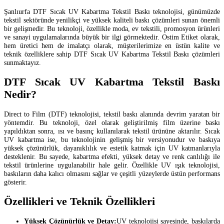
Şanlıurfa DTF Sıcak UV Kabartma Tekstil Baskı teknolojisi, günümüzde
tekstil sektöründe yenilikçi ve yüksek kaliteli baskı çözümleri sunan önemli
bir gelişmedir. Bu teknoloji, özellikle moda, ev tekstili, promosyon ürünleri
ve sanayi uygulamalarında büyük bir ilgi görmektedir. Ostim Etiket olarak,
hem üretici hem de imalatçı olarak, müşterilerimize en üstün kalite ve
teknik özelliklere sahip DTF Sıcak UV Kabartma Tekstil Baskı çözümleri
sunmaktayız.
DTF Sıcak UV Kabartma Tekstil Baskı
Nedir?
Direct to Film (DTF) teknolojisi, tekstil baskı alanında devrim yaratan bir
yöntemdir. Bu teknoloji, özel olarak geliştirilmiş film üzerine baskı
yapıldıktan sonra, ısı ve basınç kullanılarak tekstil ürününe aktarılır. Sıcak
UV kabartma ise, bu teknolojinin gelişmiş bir versiyonudur ve baskıya
yüksek çözünürlük, dayanıklılık ve estetik katmak için UV katmanlarıyla
desteklenir. Bu sayede, kabartma efekti, yüksek detay ve renk canlılığı ile
tekstil ürünlerine uygulanabilir hale gelir. Özellikle UV ışık teknolojisi,
baskıların daha kalıcı olmasını sağlar ve çeşitli yüzeylerde üstün performans
gösterir.
Özellikleri ve Teknik Özellikleri
Yüksek Çözünürlük ve Detay:
UV teknolojisi sayesinde, baskılarda