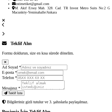
ostimetiket@gmail.com
M. Akif Ersoy Mah. 328. Cad. TR Invest Metro Suits No:2 G
Macunköy-Yenimahalle/Ankara
Teklif Alın
Formu doldurun, size en kısa sürede dönelim.
Ad Soyad
*
E-posta
*
Telefon
*
Mesajınız
*
Teklif İste
Bilgileriniz gizli tutulur ve 3. şahıslarla paylaşılmaz.
Projeniz İçin
Teklif Alın