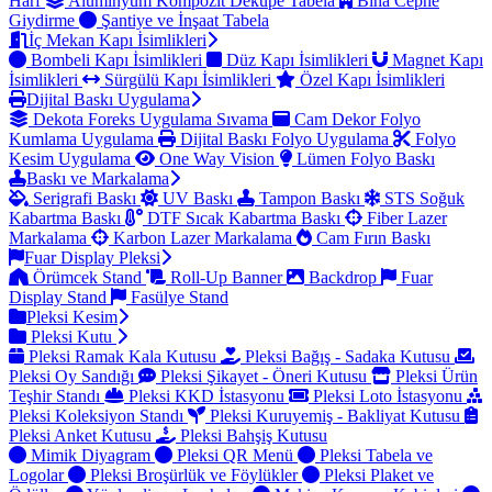
Harf
Alüminyum Kompozit Dekupe Tabela
Bina Cephe
Giydirme
Şantiye ve İnşaat Tabela
İç Mekan Kapı İsimlikleri
Bombeli Kapı İsimlikleri
Düz Kapı İsimlikleri
Magnet Kapı
İsimlikleri
Sürgülü Kapı İsimlikleri
Özel Kapı İsimlikleri
Dijital Baskı Uygulama
Dekota Foreks Uygulama Sıvama
Cam Dekor Folyo
Kumlama Uygulama
Dijital Baskı Folyo Uygulama
Folyo
Kesim Uygulama
One Way Vision
Lümen Folyo Baskı
Baskı ve Markalama
Serigrafi Baskı
UV Baskı
Tampon Baskı
STS Soğuk
Kabartma Baskı
DTF Sıcak Kabartma Baskı
Fiber Lazer
Markalama
Karbon Lazer Markalama
Cam Fırın Baskı
Fuar Display Pleksi
Örümcek Stand
Roll-Up Banner
Backdrop
Fuar
Display Stand
Fasülye Stand
Pleksi Kesim
Pleksi Kutu
Pleksi Ramak Kala Kutusu
Pleksi Bağış - Sadaka Kutusu
Pleksi Oy Sandığı
Pleksi Şikayet - Öneri Kutusu
Pleksi Ürün
Teşhir Standı
Pleksi KKD İstasyonu
Pleksi Loto İstasyonu
Pleksi Koleksiyon Standı
Pleksi Kuruyemiş - Bakliyat Kutusu
Pleksi Anket Kutusu
Pleksi Bahşiş Kutusu
Mimik Diyagram
Pleksi QR Menü
Pleksi Tabela ve
Logolar
Pleksi Broşürlük ve Föylükler
Pleksi Plaket ve