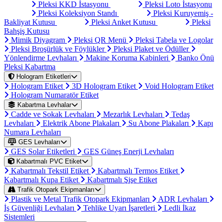
Pleksi KKD İstasyonu
Pleksi Loto İstasyonu
Pleksi Koleksiyon Standı
Pleksi Kuruyemiş -
Bakliyat Kutusu
Pleksi Anket Kutusu
Pleksi
Bahşiş Kutusu
Mimik Diyagram
Pleksi QR Menü
Pleksi Tabela ve Logolar
Pleksi Broşürlük ve Föylükler
Pleksi Plaket ve Ödüller
Yönlendirme Levhaları
Makine Koruma Kabinleri
Banko Önü
Pleksi Kabartma
Hologram Etiketleri
Hologram Etiket
3D Hologram Etiket
Void Hologram Etiket
Hologram Numaratör Etiket
Kabartma Levhalar
Cadde ve Sokak Levhaları
Mezarlık Levhaları
Tedaş
Levhaları
Elektrik Abone Plakaları
Su Abone Plakaları
Kapı
Numara Levhaları
GES Levhaları
GES Solar Etiketleri
GES Güneş Enerji Levhaları
Kabartmalı PVC Etiket
Kabartmalı Tekstil Etiket
Kabartmalı Termos Etiket
Kabartmalı Kupa Etiket
Kabartmalı Şişe Etiket
Trafik Otopark Ekipmanları
Plastik ve Metal Trafik Otopark Ekipmanları
ADR Levhaları
İş Güvenliği Levhaları
Tehlike Uyarı İşaretleri
Ledli İkaz
Sistemleri