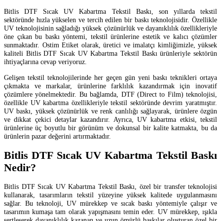
Bitlis DTF Sıcak UV Kabartma Tekstil Baskı, son yıllarda tekstil
sektöründe hızla yükselen ve tercih edilen bir baskı teknolojisidir. Özellikle
UV teknolojisinin sağladığı yüksek çözünürlük ve dayanıklılık özellikleriyle
öne çıkan bu baskı yöntemi, tekstil ürünlerine estetik ve kalıcı çözümler
sunmaktadır. Ostim Etiket olarak, üretici ve imalatçı kimliğimizle, yüksek
kaliteli Bitlis DTF Sıcak UV Kabartma Tekstil Baskı ürünleriyle sektörün
ihtiyaçlarına cevap veriyoruz.
Gelişen tekstil teknolojilerinde her geçen gün yeni baskı teknikleri ortaya
çıkmakta ve markalar, ürünlerine farklılık kazandırmak için inovatif
çözümlere yönelmektedir. Bu bağlamda, DTF (Direct to Film) teknolojisi,
özellikle UV kabartma özellikleriyle tekstil sektöründe devrim yaratmıştır.
UV baskı, yüksek çözünürlük ve renk canlılığı sağlayarak, ürünlere özgün
ve dikkat çekici detaylar kazandırır. Ayrıca, UV kabartma etkisi, tekstil
ürünlerine üç boyutlu bir görünüm ve dokunsal bir kalite katmakta, bu da
ürünlerin pazar değerini artırmaktadır.
Bitlis DTF Sıcak UV Kabartma Tekstil Baskı
Nedir?
Bitlis DTF Sıcak UV Kabartma Tekstil Baskı, özel bir transfer teknolojisi
kullanarak, tasarımların tekstil yüzeyine yüksek kalitede uygulanmasını
sağlar. Bu teknoloji, UV mürekkep ve sıcak baskı yöntemiyle çalışır ve
tasarımın kumaşa tam olarak yapışmasını temin eder. UV mürekkep, ışıkla
sertleşerek dayanıklılık kazanan ve uzun ömürlü baskılar oluşturan özel bir