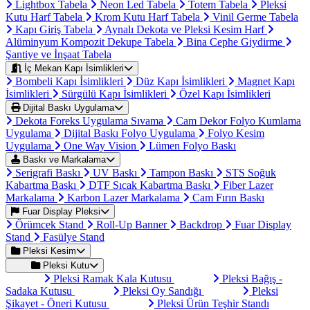
Lightbox Tabela
Neon Led Tabela
Totem Tabela
Pleksi
Kutu Harf Tabela
Krom Kutu Harf Tabela
Vinil Germe Tabela
Kapı Giriş Tabela
Aynalı Dekota ve Pleksi Kesim Harf
Alüminyum Kompozit Dekupe Tabela
Bina Cephe Giydirme
Şantiye ve İnşaat Tabela
İç Mekan Kapı İsimlikleri
Bombeli Kapı İsimlikleri
Düz Kapı İsimlikleri
Magnet Kapı
İsimlikleri
Sürgülü Kapı İsimlikleri
Özel Kapı İsimlikleri
Dijital Baskı Uygulama
Dekota Foreks Uygulama Sıvama
Cam Dekor Folyo Kumlama
Uygulama
Dijital Baskı Folyo Uygulama
Folyo Kesim
Uygulama
One Way Vision
Lümen Folyo Baskı
Baskı ve Markalama
Serigrafi Baskı
UV Baskı
Tampon Baskı
STS Soğuk
Kabartma Baskı
DTF Sıcak Kabartma Baskı
Fiber Lazer
Markalama
Karbon Lazer Markalama
Cam Fırın Baskı
Fuar Display Pleksi
Örümcek Stand
Roll-Up Banner
Backdrop
Fuar Display
Stand
Fasülye Stand
Pleksi Kesim
Pleksi Kutu
Pleksi Ramak Kala Kutusu
Pleksi Bağış -
Sadaka Kutusu
Pleksi Oy Sandığı
Pleksi
Şikayet - Öneri Kutusu
Pleksi Ürün Teşhir Standı