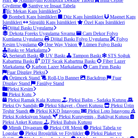
Harf
Alüminyum Kompozit Dekupe Tabela
Bina Cephe
Giydirme
Şantiye ve İnşaat Tabela
İç Mekan Kapı İsimlikleri
Bombeli Kapı İsimlikleri
Düz Kapı İsimlikleri
Magnet Kapı
İsimlikleri
Sürgülü Kapı İsimlikleri
Özel Kapı İsimlikleri
Dijital Baskı Uygulama
Dekota Foreks Uygulama Sıvama
Cam Dekor Folyo
Kumlama Uygulama
Dijital Baskı Folyo Uygulama
Folyo
Kesim Uygulama
One Way Vision
Lümen Folyo Baskı
Baskı ve Markalama
Serigrafi Baskı
UV Baskı
Tampon Baskı
STS Soğuk
Kabartma Baskı
DTF Sıcak Kabartma Baskı
Fiber Lazer
Markalama
Karbon Lazer Markalama
Cam Fırın Baskı
Fuar Display Pleksi
Örümcek Stand
Roll-Up Banner
Backdrop
Fuar
Display Stand
Fasülye Stand
Pleksi Kesim
Pleksi Kutu
Pleksi Ramak Kala Kutusu
Pleksi Bağış - Sadaka Kutusu
Pleksi Oy Sandığı
Pleksi Şikayet - Öneri Kutusu
Pleksi Ürün
Teşhir Standı
Pleksi KKD İstasyonu
Pleksi Loto İstasyonu
Pleksi Koleksiyon Standı
Pleksi Kuruyemiş - Bakliyat Kutusu
Pleksi Anket Kutusu
Pleksi Bahşiş Kutusu
Mimik Diyagram
Pleksi QR Menü
Pleksi Tabela ve
Logolar
Pleksi Broşürlük ve Föylükler
Pleksi Plaket ve