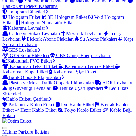
Ödüller
Yönlendirme Levhaları
Makine Koruma Kabinleri
Banko Önü Pleksi Kabartma
Hologram Etiketleri
Hologram Etiket
3D Hologram Etiket
Void Hologram
Etiket
Hologram Numaratör Etiket
Kabartma Levhalar
Cadde ve Sokak Levhaları
Mezarlık Levhaları
Tedaş
Levhaları
Elektrik Abone Plakaları
Su Abone Plakaları
Kapı
Numara Levhaları
GES Levhaları
GES Solar Etiketleri
GES Güneş Enerji Levhaları
Kabartmalı PVC Etiket
Kabartmalı Tekstil Etiket
Kabartmalı Termos Etiket
Kabartmalı Kupa Etiket
Kabartmalı Şişe Etiket
Trafik Otopark Ekipmanları
Plastik ve Metal Trafik Otopark Ekipmanları
ADR Levhaları
İş Güvenliği Levhaları
Tehlike Uyarı İşaretleri
Ledli İkaz
Sistemleri
Kablo Etiketi Çeşitleri
Paslanmaz Kablo Etiket
Pvc Kablo Etiket
Bayrak Kablo
Etiket
Hazır Kablo Etiket
Folyo Kablo Etiket
Kablo Bağı
Etiketi
Makine Parkuru
İletişim