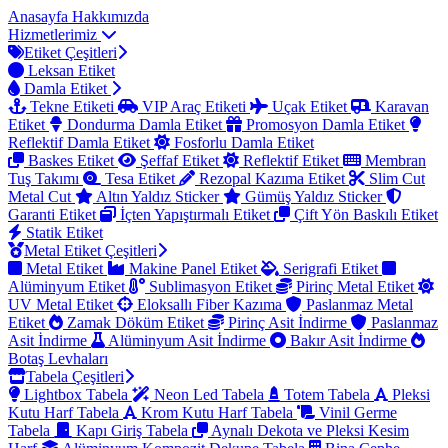
Anasayfa
Hakkımızda
Hizmetlerimiz
Etiket Çeşitleri
Leksan Etiket
Damla Etiket
Tekne Etiketi
VIP Araç Etiketi
Uçak Etiket
Karavan
Etiket
Dondurma Damla Etiket
Promosyon Damla Etiket
Reflektif Damla Etiket
Fosforlu Damla Etiket
Baskes Etiket
Şeffaf Etiket
Reflektif Etiket
Membran
Tuş Takımı
Tesa Etiket
Rezopal Kazıma Etiket
Slim Cut
Metal Cut
Altın Yaldız Sticker
Gümüş Yaldız Sticker
Garanti Etiket
İçten Yapıştırmalı Etiket
Çift Yön Baskılı Etiket
Statik Etiket
Metal Etiket Çeşitleri
Metal Etiket
Makine Panel Etiket
Serigrafi Etiket
Alüminyum Etiket
Sublimasyon Etiket
Pirinç Metal Etiket
UV Metal Etiket
Eloksallı Fiber Kazıma
Paslanmaz Metal
Etiket
Zamak Döküm Etiket
Pirinç Asit İndirme
Paslanmaz
Asit İndirme
Alüminyum Asit İndirme
Bakır Asit İndirme
Botaş Levhaları
Tabela Çeşitleri
Lightbox Tabela
Neon Led Tabela
Totem Tabela
Pleksi
Kutu Harf Tabela
Krom Kutu Harf Tabela
Vinil Germe
Tabela
Kapı Giriş Tabela
Aynalı Dekota ve Pleksi Kesim