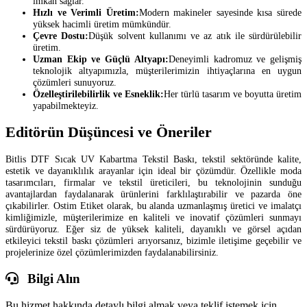
imkan sağlar.
Hızlı ve Verimli Üretim:
Modern makineler sayesinde kısa sürede
yüksek hacimli üretim mümkündür.
Çevre Dostu:
Düşük solvent kullanımı ve az atık ile sürdürülebilir
üretim.
Uzman Ekip ve Güçlü Altyapı:
Deneyimli kadromuz ve gelişmiş
teknolojik altyapımızla, müşterilerimizin ihtiyaçlarına en uygun
çözümleri sunuyoruz.
Özelleştirilebilirlik ve Esneklik:
Her türlü tasarım ve boyutta üretim
yapabilmekteyiz.
Editörün Düşüncesi ve Öneriler
Bitlis DTF Sıcak UV Kabartma Tekstil Baskı, tekstil sektöründe kalite,
estetik ve dayanıklılık arayanlar için ideal bir çözümdür. Özellikle moda
tasarımcıları, firmalar ve tekstil üreticileri, bu teknolojinin sunduğu
avantajlardan faydalanarak ürünlerini farklılaştırabilir ve pazarda öne
çıkabilirler. Ostim Etiket olarak, bu alanda uzmanlaşmış üretici ve imalatçı
kimliğimizle, müşterilerimize en kaliteli ve inovatif çözümleri sunmayı
sürdürüyoruz. Eğer siz de yüksek kaliteli, dayanıklı ve görsel açıdan
etkileyici tekstil baskı çözümleri arıyorsanız, bizimle iletişime geçebilir ve
projelerinize özel çözümlerimizden faydalanabilirsiniz.
Bilgi Alın
Bu hizmet hakkında detaylı bilgi almak veya teklif istemek için