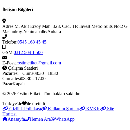
İletişim Bilgileri
Adres:
M. Akif Ersoy Mah. 328. Cad. TR Invest Metro Suits No:2 G
Macunköy-Yenimahalle/Ankara
Telefon:
0545 168 45 45
GSM:
0312 504 1 500
E-Posta:
ostimetiket@gmail.com
Çalışma Saatleri
Pazartesi - Cuma
08:30 - 18:30
Cumartesi
08:30 - 17:00
Pazar
Kapalı
© 2026
Ostim Etiket
. Tüm hakları saklıdır.
Türkiye'de
ile üretildi
Gizlilik Politikası
Kullanım Şartları
KVKK
Site
Haritası
Anasayfa
Hemen Ara
WhatsApp