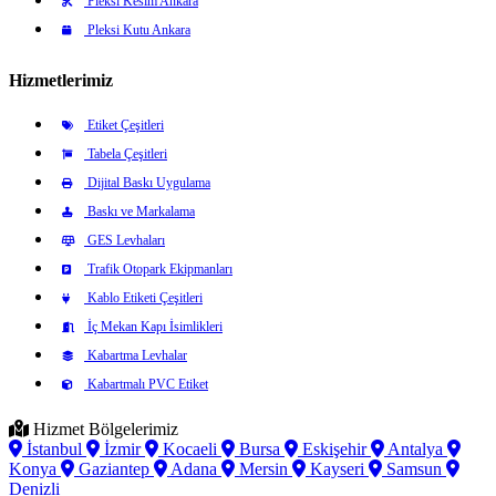
Pleksi Kesim Ankara
Pleksi Kutu Ankara
Hizmetlerimiz
Etiket Çeşitleri
Tabela Çeşitleri
Dijital Baskı Uygulama
Baskı ve Markalama
GES Levhaları
Trafik Otopark Ekipmanları
Kablo Etiketi Çeşitleri
İç Mekan Kapı İsimlikleri
Kabartma Levhalar
Kabartmalı PVC Etiket
Hizmet Bölgelerimiz
İstanbul
İzmir
Kocaeli
Bursa
Eskişehir
Antalya
Konya
Gaziantep
Adana
Mersin
Kayseri
Samsun
Denizli