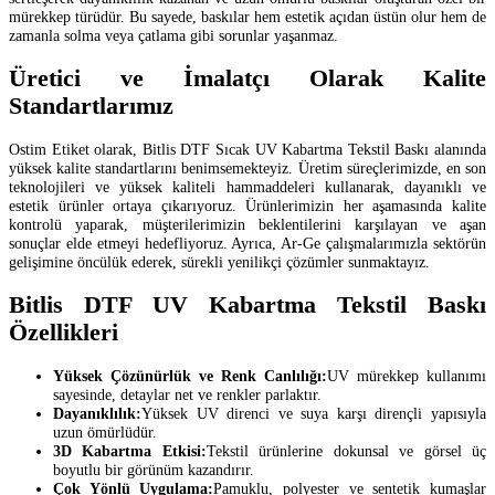
mürekkep türüdür. Bu sayede, baskılar hem estetik açıdan üstün olur hem de
zamanla solma veya çatlama gibi sorunlar yaşanmaz.
Üretici ve İmalatçı Olarak Kalite
Standartlarımız
Ostim Etiket olarak, Bitlis DTF Sıcak UV Kabartma Tekstil Baskı alanında
yüksek kalite standartlarını benimsemekteyiz. Üretim süreçlerimizde, en son
teknolojileri ve yüksek kaliteli hammaddeleri kullanarak, dayanıklı ve
estetik ürünler ortaya çıkarıyoruz. Ürünlerimizin her aşamasında kalite
kontrolü yaparak, müşterilerimizin beklentilerini karşılayan ve aşan
sonuçlar elde etmeyi hedefliyoruz. Ayrıca, Ar-Ge çalışmalarımızla sektörün
gelişimine öncülük ederek, sürekli yenilikçi çözümler sunmaktayız.
Bitlis DTF UV Kabartma Tekstil Baskı
Özellikleri
Yüksek Çözünürlük ve Renk Canlılığı:
UV mürekkep kullanımı
sayesinde, detaylar net ve renkler parlaktır.
Dayanıklılık:
Yüksek UV direnci ve suya karşı dirençli yapısıyla
uzun ömürlüdür.
3D Kabartma Etkisi:
Tekstil ürünlerine dokunsal ve görsel üç
boyutlu bir görünüm kazandırır.
Çok Yönlü Uygulama:
Pamuklu, polyester ve sentetik kumaşlar