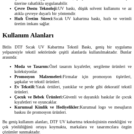
üzerine rahatlıkla uygulanabilir.
Çevre Dostu Teknoloji:
UV baskı, düşük solvent kullanımı ve az
atıkla çevreye duyarlı bir yöntemdir.
Hızlı Üretim Süreci:
Sıcak UV kabartma baskı, hızlı ve verimli
üretim imkanı sağlar.
Kullanım Alanları
Bitlis DTF Sıcak UV Kabartma Tekstil Baskı, geniş bir uygulama
yelpazesiyle tekstil sektöründe çeşitli alanlarda kullanılmaktadır. Bunlar
arasında:
Moda ve Tasarım:
Özel tasarım kıyafetler, sergileme ürünleri ve
koleksiyonlar.
Promosyon Malzemeleri:
Firmalar için promosyon tişörtleri,
şapkalar ve tekstil ürünleri.
Ev Tekstili:
Yatak örtüleri, yastıklar ve perde gibi dekoratif tekstil
ürünleri.
Çocuk ve Bebek Ürünleri:
Güvenli ve dayanıklı baskılar ile çocuk
kıyafetleri ve oyuncaklar.
Kurumsal Kimlik ve Hediyelikler:
Kurumsal logo ve mesajların
baskısı ile promosyon ürünleri.
Bu geniş kullanım alanları, DTF UV kabartma teknolojisinin esnekliğini ve
çok yönlülüğünü ortaya koymakta, markalara ve tasarımcılara özgün
çözümler sunmaktadır.