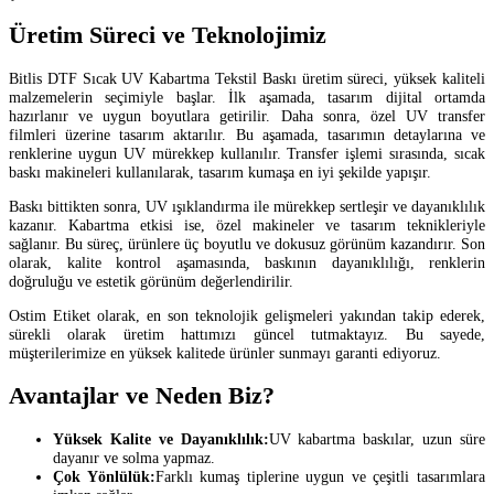
Üretim Süreci ve Teknolojimiz
Bitlis DTF Sıcak UV Kabartma Tekstil Baskı üretim süreci, yüksek kaliteli
malzemelerin seçimiyle başlar. İlk aşamada, tasarım dijital ortamda
hazırlanır ve uygun boyutlara getirilir. Daha sonra, özel UV transfer
filmleri üzerine tasarım aktarılır. Bu aşamada, tasarımın detaylarına ve
renklerine uygun UV mürekkep kullanılır. Transfer işlemi sırasında, sıcak
baskı makineleri kullanılarak, tasarım kumaşa en iyi şekilde yapışır.
Baskı bittikten sonra, UV ışıklandırma ile mürekkep sertleşir ve dayanıklılık
kazanır. Kabartma etkisi ise, özel makineler ve tasarım teknikleriyle
sağlanır. Bu süreç, ürünlere üç boyutlu ve dokusuz görünüm kazandırır. Son
olarak, kalite kontrol aşamasında, baskının dayanıklılığı, renklerin
doğruluğu ve estetik görünüm değerlendirilir.
Ostim Etiket olarak, en son teknolojik gelişmeleri yakından takip ederek,
sürekli olarak üretim hattımızı güncel tutmaktayız. Bu sayede,
müşterilerimize en yüksek kalitede ürünler sunmayı garanti ediyoruz.
Avantajlar ve Neden Biz?
Yüksek Kalite ve Dayanıklılık:
UV kabartma baskılar, uzun süre
dayanır ve solma yapmaz.
Çok Yönlülük:
Farklı kumaş tiplerine uygun ve çeşitli tasarımlara