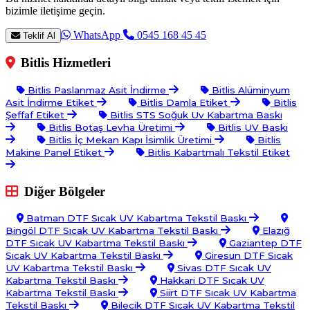
bizimle iletişime geçin.
WhatsApp
0545 168 45 45
Teklif Al
Bitlis Hizmetleri
Bitlis Paslanmaz Asit İndirme
Bitlis Alüminyum
Asit İndirme Etiket
Bitlis Damla Etiket
Bitlis
Şeffaf Etiket
Bitlis STS Soğuk Uv Kabartma Baskı
Bitlis Botaş Levha Üretimi
Bitlis UV Baskı
Bitlis İç Mekan Kapı İsimlik Üretimi
Bitlis
Makine Panel Etiket
Bitlis Kabartmalı Tekstil Etiket
Diğer Bölgeler
Batman DTF Sıcak UV Kabartma Tekstil Baskı
Bingöl DTF Sıcak UV Kabartma Tekstil Baskı
Elazığ
DTF Sıcak UV Kabartma Tekstil Baskı
Gaziantep DTF
Sıcak UV Kabartma Tekstil Baskı
Giresun DTF Sıcak
UV Kabartma Tekstil Baskı
Sivas DTF Sıcak UV
Kabartma Tekstil Baskı
Hakkari DTF Sıcak UV
Kabartma Tekstil Baskı
Siirt DTF Sıcak UV Kabartma
Tekstil Baskı
Bilecik DTF Sıcak UV Kabartma Tekstil