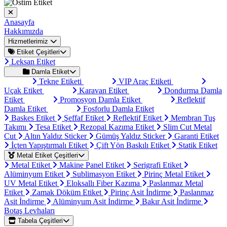
Anasayfa
Hakkımızda
Hizmetlerimiz
Etiket Çeşitleri
Leksan Etiket
Damla Etiket
Tekne Etiketi
VIP Araç Etiketi
Uçak Etiket
Karavan Etiket
Dondurma Damla
Etiket
Promosyon Damla Etiket
Reflektif
Damla Etiket
Fosforlu Damla Etiket
Baskes Etiket
Şeffaf Etiket
Reflektif Etiket
Membran Tuş
Takımı
Tesa Etiket
Rezopal Kazıma Etiket
Slim Cut Metal
Cut
Altın Yaldız Sticker
Gümüş Yaldız Sticker
Garanti Etiket
İçten Yapıştırmalı Etiket
Çift Yön Baskılı Etiket
Statik Etiket
Metal Etiket Çeşitleri
Metal Etiket
Makine Panel Etiket
Serigrafi Etiket
Alüminyum Etiket
Sublimasyon Etiket
Pirinç Metal Etiket
UV Metal Etiket
Eloksallı Fiber Kazıma
Paslanmaz Metal
Etiket
Zamak Döküm Etiket
Pirinç Asit İndirme
Paslanmaz
Asit İndirme
Alüminyum Asit İndirme
Bakır Asit İndirme
Botaş Levhaları
Tabela Çeşitleri