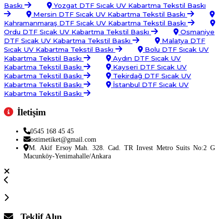
Baskı
Yozgat DTF Sıcak UV Kabartma Tekstil Baskı
Mersin DTF Sıcak UV Kabartma Tekstil Baskı
Kahramanmaraş DTF Sıcak UV Kabartma Tekstil Baskı
Ordu DTF Sıcak UV Kabartma Tekstil Baskı
Osmaniye
DTF Sıcak UV Kabartma Tekstil Baskı
Malatya DTF
Sıcak UV Kabartma Tekstil Baskı
Bolu DTF Sıcak UV
Kabartma Tekstil Baskı
Aydın DTF Sıcak UV
Kabartma Tekstil Baskı
Kayseri DTF Sıcak UV
Kabartma Tekstil Baskı
Tekirdağ DTF Sıcak UV
Kabartma Tekstil Baskı
İstanbul DTF Sıcak UV
Kabartma Tekstil Baskı
İletişim
0545 168 45 45
ostimetiket@gmail.com
M. Akif Ersoy Mah. 328. Cad. TR Invest Metro Suits No:2 G
Macunköy-Yenimahalle/Ankara
Teklif Alın