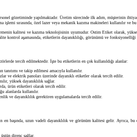
rsonel gözetiminde yapılmaktadır. Üretim sürecinde ilk adım, müşterinin ihtiy
ıma işlemi sırasında, özel lazer veya mekanik kazıma makineleri kullanılır ve bu 
menin kalitesi ve kazıma teknolojisinin uyumudur. Ostim Etiket olarak, yüksek
ite kontrol aşamasında, etiketlerin dayanıklılığı, görünümü ve fonksiyonelliği d
törlerde tercih edilmektedir. İşte bu etiketlerin en çok kullanıldığı alanlar:
n tanıtımı ve takip edilmesi amacıyla kullanılır.
zlar ve elektrik panoları üzerinde dayanıklı etiketler olarak tercih edilir.
nılır, yüksek dayanıklılık sağlar.
a, ürün etiketleri olarak tercih edilir.
ğu alanlarda kullanılır.
lik ve dayanıklılık gerektiren uygulamalarda tercih edilir.
 en başında, uzun vadeli dayanıklılık ve görünüm kalitesi gelir. Ayrıca, bu e
 üstün direnç sağlar.