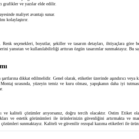
 grafikler ve yazılar elde edilir.
yesinde maliyet avantajı sunar.
nı kolaylaştırır.
. Renk seçenekleri, boyutlar, şekiller ve tasarım detayları, ihtiyaçlara göre b
ğerini yansıtan ve kullanılabilirliği arttıran özgün tasarımlar sunmaktayız. Bu 
ımı
artlarına dikkat edilmelidir. Genel olarak, etiketler üzerinde aşındırıcı veya 
tır. Montaj sırasında, yüzeyin temiz ve kuru olması, yapışkanın daha iyi tut
r.
 ve kaliteli çözümler arıyorsanız, doğru tercih olacaktır. Ostim Etiket ol
ları ve estetik görünümleri ile ürünlerinizin güvenliğini artırmakta ve mar
çözümleri sunmaktayız. Kaliteli ve güvenilir rezopal kazıma etiketleri ile ürünl