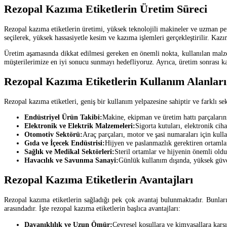
Rezopal Kazıma Etiketlerin Üretim Süreci
Rezopal kazıma etiketlerin üretimi, yüksek teknolojili makineler ve uzman pe
seçilerek, yüksek hassasiyetle kesim ve kazıma işlemleri gerçekleştirilir. Kaz
Üretim aşamasında dikkat edilmesi gereken en önemli nokta, kullanılan malze
müşterilerimize en iyi sonucu sunmayı hedefliyoruz. Ayrıca, üretim sonrası kal
Rezopal Kazıma Etiketlerin Kullanım Alanları
Rezopal kazıma etiketleri, geniş bir kullanım yelpazesine sahiptir ve farklı sek
Endüstriyel Ürün Takibi:
Makine, ekipman ve üretim hattı parçalarını
Elektronik ve Elektrik Malzemeleri:
Sigorta kutuları, elektronik ciha
Otomotiv Sektörü:
Araç parçaları, motor ve şasi numaraları için kulla
Gıda ve İçecek Endüstrisi:
Hijyen ve paslanmazlık gerektiren ortamlard
Sağlık ve Medikal Sektörleri:
Steril ortamlar ve hijyenin önemli oldu
Havacılık ve Savunma Sanayi:
Günlük kullanım dışında, yüksek güven
Rezopal Kazıma Etiketlerin Avantajları
Rezopal kazıma etiketlerin sağladığı pek çok avantaj bulunmaktadır. Bunların
arasındadır. İşte rezopal kazıma etiketlerin başlıca avantajları:
Dayanıklılık ve Uzun Ömür:
Çevresel koşullara ve kimyasallara karşı