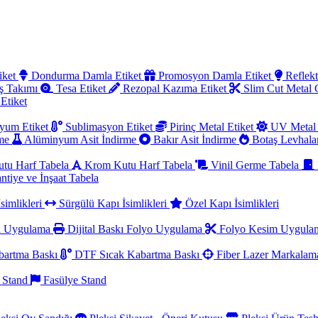
iket
Dondurma Damla Etiket
Promosyon Damla Etiket
Reflekt
ş Takımı
Tesa Etiket
Rezopal Kazıma Etiket
Slim Cut Metal
 Etiket
yum Etiket
Sublimasyon Etiket
Pirinç Metal Etiket
UV Metal 
rme
Alüminyum Asit İndirme
Bakır Asit İndirme
Botaş Levhala
utu Harf Tabela
Krom Kutu Harf Tabela
Vinil Germe Tabela
ntiye ve İnşaat Tabela
simlikleri
Sürgülü Kapı İsimlikleri
Özel Kapı İsimlikleri
a Uygulama
Dijital Baskı Folyo Uygulama
Folyo Kesim Uygul
artma Baskı
DTF Sıcak Kabartma Baskı
Fiber Lazer Markala
 Stand
Fasülye Stand