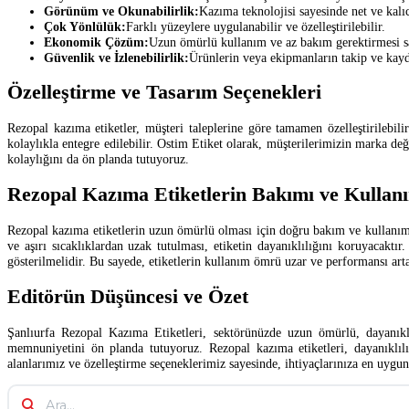
Görünüm ve Okunabilirlik:
Kazıma teknolojisi sayesinde net ve kalıcı
Çok Yönlülük:
Farklı yüzeylere uygulanabilir ve özelleştirilebilir.
Ekonomik Çözüm:
Uzun ömürlü kullanım ve az bakım gerektirmesi sa
Güvenlik ve İzlenebilirlik:
Ürünlerin veya ekipmanların takip ve kaydı
Özelleştirme ve Tasarım Seçenekleri
Rezopal kazıma etiketler, müşteri taleplerine göre tamamen özelleştirilebilir
kolaylıkla entegre edilebilir. Ostim Etiket olarak, müşterilerimizin marka de
kolaylığını da ön planda tutuyoruz.
Rezopal Kazıma Etiketlerin Bakımı ve Kullan
Rezopal kazıma etiketlerin uzun ömürlü olması için doğru bakım ve kullanım ş
ve aşırı sıcaklıklardan uzak tutulması, etiketin dayanıklılığını koruyacak
gösterilmelidir. Bu sayede, etiketlerin kullanım ömrü uzar ve performansı arta
Editörün Düşüncesi ve Özet
Şanlıurfa Rezopal Kazıma Etiketleri, sektörünüzde uzun ömürlü, dayanıklı
memnuniyetini ön planda tutuyoruz. Rezopal kazıma etiketleri, dayanıklılık
alanlarımız ve özelleştirme seçeneklerimiz sayesinde, ihtiyaçlarınıza en uygun 