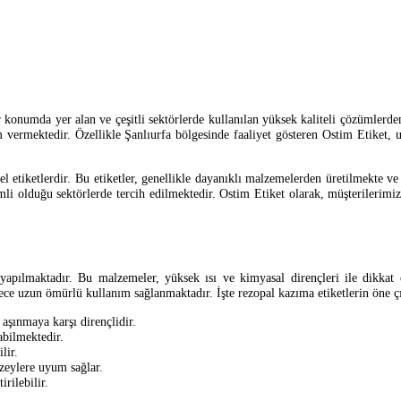
 konumda yer alan ve çeşitli sektörlerde kullanılan yüksek kaliteli çözümlerden
 vermektedir. Özellikle Şanlıurfa bölgesinde faaliyet gösteren Ostim Etiket, u
zel etiketlerdir. Bu etiketler, genellikle dayanıklı malzemelerden üretilmekte v
li olduğu sektörlerde tercih edilmektedir. Ostim Etiket olarak, müşterilerimizi
apılmaktadır. Bu malzemeler, yüksek ısı ve kimyasal dirençleri ile dikkat ç
lece uzun ömürlü kullanım sağlanmaktadır. İşte rezopal kazıma etiketlerin öne çı
 aşınmaya karşı dirençlidir.
bilmektedir.
lir.
üzeylere uyum sağlar.
irilebilir.