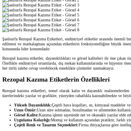
Şanlıurfa Rezopal Kazıma Etiketleri, endüstriyel etiketler arasında önemli bir
edilmesi ve markalaşması açısından etiketlerin fonksiyonelliğine büyük önem
konusunda lider konumdadır.
Rezopal kazıma etiketler, dayanıklılıkları ve görsel kaliteleri ile öne çıkan ö
Özellikle endüstriyel ortamlarda, dış mekan kullanımlarında ve hijyenin önem
her türlü talebe cevap verebilecek esneklikte çözümler sunmaktayız.
Rezopal Kazıma Etiketlerin Özellikleri
Rezopal kazıma etiketleri, temel olarak kalın ve dayanıklı malzemelerden y
üzerlerindeki yazılar ve grafikler, yüzeyden rahatlıkla kazınabilmekte ve böy
Yüksek Dayanıklılık:
Çeşitli hava koşulları, su, kimyasal maddeler ve
Uzun Ömür:
Uzun süre solmadan, bozulmadan ve silinmeden kullanıla
Görsel Kalite:
Kazıma işlemi sayesinde net ve okunaklı yazılar elde edi
Uygulama Kolaylığı:
Montaj ve kullanım açısından pratiktir, farklı y
Çeşitli Renk ve Tasarım Seçenekleri:
Firma ihtiyaçlarına göre özelleşt