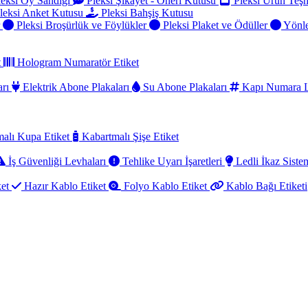
eksi Oy Sandığı
Pleksi Şikayet - Öneri Kutusu
Pleksi Ürün Teşh
leksi Anket Kutusu
Pleksi Bahşiş Kutusu
r
Pleksi Broşürlük ve Föylükler
Pleksi Plaket ve Ödüller
Yönle
t
Hologram Numaratör Etiket
arı
Elektrik Abone Plakaları
Su Abone Plakaları
Kapı Numara L
alı Kupa Etiket
Kabartmalı Şişe Etiket
İş Güvenliği Levhaları
Tehlike Uyarı İşaretleri
Ledli İkaz Sistem
ket
Hazır Kablo Etiket
Folyo Kablo Etiket
Kablo Bağı Etiketi