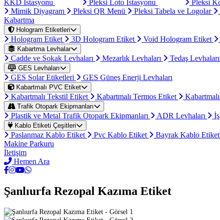
KKD İstasyonu
Pleksi Loto İstasyonu
Pleksi K
Mimik Diyagram
Pleksi QR Menü
Pleksi Tabela ve Logolar
Kabartma
Hologram Etiketleri
Hologram Etiket
3D Hologram Etiket
Void Hologram Etiket
Kabartma Levhalar
Cadde ve Sokak Levhaları
Mezarlık Levhaları
Tedaş Levhalar
GES Levhaları
GES Solar Etiketleri
GES Güneş Enerji Levhaları
Kabartmalı PVC Etiket
Kabartmalı Tekstil Etiket
Kabartmalı Termos Etiket
Kabartmalı
Trafik Otopark Ekipmanları
Plastik ve Metal Trafik Otopark Ekipmanları
ADR Levhaları
İş
Kablo Etiketi Çeşitleri
Paslanmaz Kablo Etiket
Pvc Kablo Etiket
Bayrak Kablo Etike
Makine Parkuru
İletişim
Hemen Ara
Şanlıurfa Rezopal Kazıma Etiket