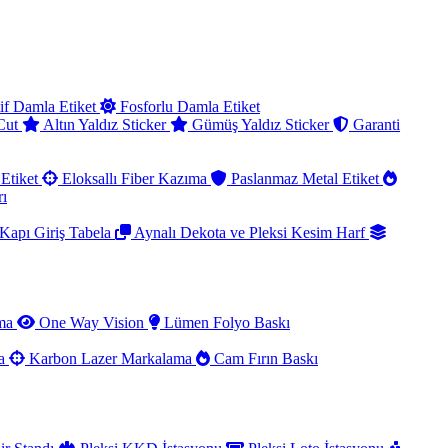
if Damla Etiket
Fosforlu Damla Etiket
 Cut
Altın Yaldız Sticker
Gümüş Yaldız Sticker
Garanti
Etiket
Eloksallı Fiber Kazıma
Paslanmaz Metal Etiket
rı
Kapı Giriş Tabela
Aynalı Dekota ve Pleksi Kesim Harf
ama
One Way Vision
Lümen Folyo Baskı
ma
Karbon Lazer Markalama
Cam Fırın Baskı