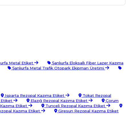
ıurfa Metal Etiket
Şanlıurfa Eloksallı Fiber Lazer Kazıma
Şanlıurfa Metal Trafik Otopark Ekipman Üretimi
Isparta Rezopal Kazıma Etiket
Tokat Rezopal
 Etiket
Elazığ Rezopal Kazıma Etiket
Çorum
Kazıma Etiket
Tunceli Rezopal Kazıma Etiket
ezopal Kazıma Etiket
Giresun Rezopal Kazıma Etiket