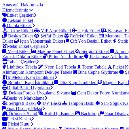
Anasayfa
Hakkımızda
Hizmetlerimiz
Etiket Çeşitleri
Leksan Etiket
Damla Etiket
Tekne Etiketi
VIP Araç Etiketi
Uçak Etiket
Karavan Et
Baskes Etiket
Şeffaf Etiket
Reflektif Etiket
Membran Tu
Etiket
İçten Yapıştırmalı Etiket
Çift Yön Baskılı Etiket
Statik
Metal Etiket Çeşitleri
Metal Etiket
Makine Panel Etiket
Serigrafi Etiket
Alümin
Zamak Döküm Etiket
Pirinç Asit İndirme
Paslanmaz Asit İndi
Tabela Çeşitleri
Lightbox Tabela
Neon Led Tabela
Totem Tabela
Pleksi K
Alüminyum Kompozit Dekupe Tabela
Bina Cephe Giydirme
Şa
İç Mekan Kapı İsimlikleri
Bombeli Kapı İsimlikleri
Düz Kapı İsimlikleri
Magnet Kapı İ
Dijital Baskı Uygulama
Dekota Foreks Uygulama Sıvama
Cam Dekor Folyo Kumlam
Baskı ve Markalama
Serigrafi Baskı
UV Baskı
Tampon Baskı
STS Soğuk Kab
Fuar Display Pleksi
Örümcek Stand
Roll-Up Banner
Backdrop
Fuar Display
Pleksi Kesim
Pleksi Kutu