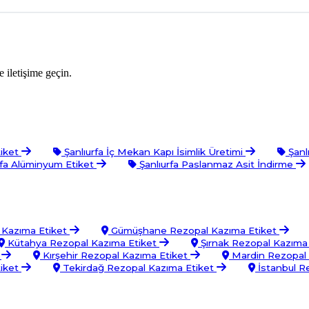
 iletişime geçin.
tiket
Şanlıurfa İç Mekan Kapı İsimlik Üretimi
Şanl
rfa Alüminyum Etiket
Şanlıurfa Paslanmaz Asit İndirme
Kazıma Etiket
Gümüşhane Rezopal Kazıma Etiket
Kütahya Rezopal Kazıma Etiket
Şırnak Rezopal Kazıma
t
Kırşehir Rezopal Kazıma Etiket
Mardin Rezopal 
iket
Tekirdağ Rezopal Kazıma Etiket
İstanbul R