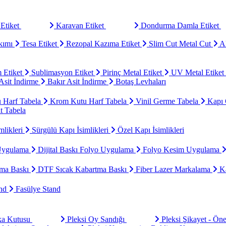
Etiket
Karavan Etiket
Dondurma Damla Etiket
kımı
Tesa Etiket
Rezopal Kazıma Etiket
Slim Cut Metal Cut
Al
 Etiket
Sublimasyon Etiket
Pirinç Metal Etiket
UV Metal Etiket
sit İndirme
Bakır Asit İndirme
Botaş Levhaları
u Harf Tabela
Krom Kutu Harf Tabela
Vinil Germe Tabela
Kapı 
t Tabela
mlikleri
Sürgülü Kapı İsimlikleri
Özel Kapı İsimlikleri
Uygulama
Dijital Baskı Folyo Uygulama
Folyo Kesim Uygulama
ma Baskı
DTF Sıcak Kabartma Baskı
Fiber Lazer Markalama
Ka
and
Fasülye Stand
aka Kutusu
Pleksi Oy Sandığı
Pleksi Şikayet - Ön