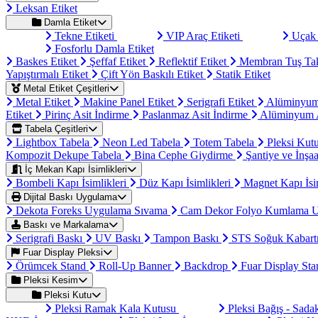
Leksan Etiket
Damla Etiket
Tekne Etiketi
VIP Araç Etiketi
Uçak 
Fosforlu Damla Etiket
Baskes Etiket
Şeffaf Etiket
Reflektif Etiket
Membran Tuş Ta
Yapıştırmalı Etiket
Çift Yön Baskılı Etiket
Statik Etiket
Metal Etiket Çeşitleri
Metal Etiket
Makine Panel Etiket
Serigrafi Etiket
Alüminyum
Etiket
Pirinç Asit İndirme
Paslanmaz Asit İndirme
Alüminyum A
Tabela Çeşitleri
Lightbox Tabela
Neon Led Tabela
Totem Tabela
Pleksi Kut
Kompozit Dekupe Tabela
Bina Cephe Giydirme
Şantiye ve İnşaa
İç Mekan Kapı İsimlikleri
Bombeli Kapı İsimlikleri
Düz Kapı İsimlikleri
Magnet Kapı İsi
Dijital Baskı Uygulama
Dekota Foreks Uygulama Sıvama
Cam Dekor Folyo Kumlama 
Baskı ve Markalama
Serigrafi Baskı
UV Baskı
Tampon Baskı
STS Soğuk Kabart
Fuar Display Pleksi
Örümcek Stand
Roll-Up Banner
Backdrop
Fuar Display St
Pleksi Kesim
Pleksi Kutu
Pleksi Ramak Kala Kutusu
Pleksi Bağış - Sad