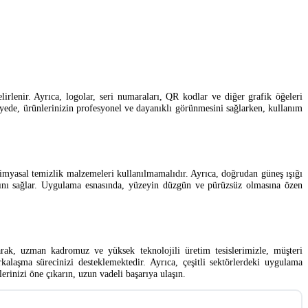
elirlenir. Ayrıca, logolar, seri numaraları, QR kodlar ve diğer grafik öğeleri
sayede, ürünlerinizin profesyonel ve dayanıklı görünmesini sağlarken, kullanım
kimyasal temizlik malzemeleri kullanılmamalıdır. Ayrıca, doğrudan güneş ışığı
masını sağlar. Uygulama esnasında, yüzeyin düzgün ve pürüzsüz olmasına özen
arak, uzman kadromuz ve yüksek teknolojili üretim tesislerimizle, müşteri
kalaşma sürecinizi desteklemektedir. Ayrıca, çeşitli sektörlerdeki uygulama
erinizi öne çıkarın, uzun vadeli başarıya ulaşın.