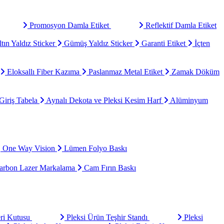
Promosyon Damla Etiket
Reflektif Damla Etiket
tın Yaldız Sticker
Gümüş Yaldız Sticker
Garanti Etiket
İçten
Eloksallı Fiber Kazıma
Paslanmaz Metal Etiket
Zamak Döküm
Giriş Tabela
Aynalı Dekota ve Pleksi Kesim Harf
Alüminyum
One Way Vision
Lümen Folyo Baskı
rbon Lazer Markalama
Cam Fırın Baskı
eri Kutusu
Pleksi Ürün Teşhir Standı
Pleksi