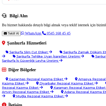
Bilgi Alın
Bu hizmet hakkında detaylı bilgi almak veya teklif istemek için bizimle
WhatsApp
0545 168 45 45
Teklif Al
Şanlıurfa Hizmetleri
Şanlıurfa Slim Cut Etiket
Şanlıurfa Zamak Döküm E
Şanlıurfa Tehlike Uyarı İşaretleri Üretimi
Şanlıu
Şanlıurfa İş Güvenliği Levha Üretimi
Diğer Bölgeler
Gaziantep Rezopal Kazıma Etiket
Amasya Rezopal 
Kazıma Etiket
Diyarbakır Rezopal Kazıma Etiket
Rezopal Kazıma Etiket
Karaman Rezopal Kazıma Etike
Artvin Rezopal Kazıma Etiket
Adana Rezopal Kazıma Et
Muğla Rezopal Kazıma Etiket
İletişim