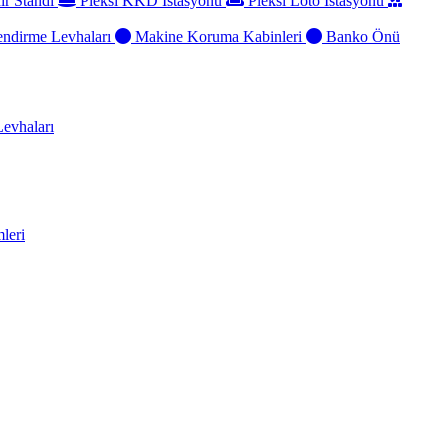
ir Standı
Pleksi KKD İstasyonu
Pleksi Loto İstasyonu
ndirme Levhaları
Makine Koruma Kabinleri
Banko Önü
evhaları
leri