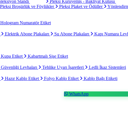
oleksiyon Standı
Pleksi Kuruyemiş - Bakliyat Kutusu
Pleksi Broşürlük ve Föylükler
Pleksi Plaket ve Ödüller
Yönlendirm
Hologram Numaratör Etiket
ı
Elektrik Abone Plakaları
Su Abone Plakaları
Kapı Numara Levh
 Kupa Etiket
Kabartmalı Şişe Etiket
 Güvenliği Levhaları
Tehlike Uyarı İşaretleri
Ledli İkaz Sistemleri
t
Hazır Kablo Etiket
Folyo Kablo Etiket
Kablo Bağı Etiketi
WhatsApp