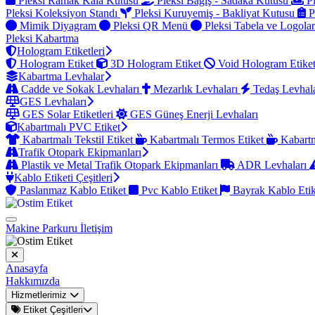
Pleksi Ramak Kala Kutusu
Pleksi Bağış - Sadaka Kutusu
Pl
Pleksi Koleksiyon Standı
Pleksi Kuruyemiş - Bakliyat Kutusu
P
Mimik Diyagram
Pleksi QR Menü
Pleksi Tabela ve Logola
Pleksi Kabartma
Hologram Etiketleri
Hologram Etiket
3D Hologram Etiket
Void Hologram Etike
Kabartma Levhalar
Cadde ve Sokak Levhaları
Mezarlık Levhaları
Tedaş Levhal
GES Levhaları
GES Solar Etiketleri
GES Güneş Enerji Levhaları
Kabartmalı PVC Etiket
Kabartmalı Tekstil Etiket
Kabartmalı Termos Etiket
Kabartm
Trafik Otopark Ekipmanları
Plastik ve Metal Trafik Otopark Ekipmanları
ADR Levhaları
Kablo Etiketi Çeşitleri
Paslanmaz Kablo Etiket
Pvc Kablo Etiket
Bayrak Kablo Eti
Makine Parkuru
İletişim
Anasayfa
Hakkımızda
Hizmetlerimiz
Etiket Çeşitleri