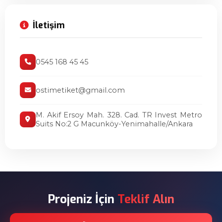
İletişim
0545 168 45 45
ostimetiket@gmail.com
M. Akif Ersoy Mah. 328. Cad. TR Invest Metro
Suits No:2 G Macunköy-Yenimahalle/Ankara
Projeniz İçin
Teklif Alın