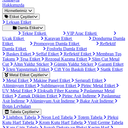
Hakkımızda
Hizmetlerimiz
Etiket Çeşitleri
Leksan Etiket
Damla Etiket
Tekne Etiketi
VIP Araç Etiketi
Uçak Etiket
Karavan Etiket
Dondurma Damla
Etiket
Promosyon Damla Etiket
Reflektif
Damla Etiket
Fosforlu Damla Etiket
Baskes Etiket
Şeffaf Etiket
Reflektif Etiket
Membran Tuş
Takımı
Tesa Etiket
Rezopal Kazıma Etiket
Slim Cut Metal
Cut
Altın Yaldız Sticker
Gümüş Yaldız Sticker
Garanti Etiket
İçten Yapıştırmalı Etiket
Çift Yön Baskılı Etiket
Statik Etiket
Metal Etiket Çeşitleri
Metal Etiket
Makine Panel Etiket
Serigrafi Etiket
Alüminyum Etiket
Sublimasyon Etiket
Pirinç Metal Etiket
UV Metal Etiket
Eloksallı Fiber Kazıma
Paslanmaz Metal
Etiket
Zamak Döküm Etiket
Pirinç Asit İndirme
Paslanmaz
Asit İndirme
Alüminyum Asit İndirme
Bakır Asit İndirme
Botaş Levhaları
Tabela Çeşitleri
Lightbox Tabela
Neon Led Tabela
Totem Tabela
Pleksi
Kutu Harf Tabela
Krom Kutu Harf Tabela
Vinil Germe Tabela
Kapı Giriş Tabela
Aynalı Dekota ve Pleksi Kesim Harf