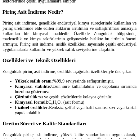
sektörlerinde çeşitli uygulamalara sahiptir.
Pirinç Asit İndirme Nedir?
Pirinç asit indirme, genellikle endüstriyel kimya süreçlerinde kullanılan ve
pirinç üretiminde elde edilen atıkların arıtılması ve saflaştırılması amacıyla
kullanılan bir kimyasal maddedir. Özellikle Zonguldak bölgesinde,
madencilik ve kimya sektörlerinin gelişmesiyle birlikte bu ürünün önemi
artmıştır. Pirinç asit indirme, asidik özellikleri sayesinde çeşitli endüstriyel
uygulamalarda kullanılır ve yüksek saflık seviyelerine ulaşabilir.
Özellikleri ve Teknik Özellikleri
Zonguldak pirinç asit indirme, özellikle aşağıdaki özellikleriyle öne çıkar:
Yüksek saflık oranı:
%99,9 seviyesinde saflaştırılmıştır.
Kimyasal stabilite:
Uzun süre kullanılabilir ve depolama sırasında
bozulma göstermez.
Çözünürlük:
su ve çeşitli çözücülerde kolayca çözünür.
Kimyasal formül:
C₆H₈O₇ (asit formu).
Fiziksel özellikler:
Renksiz, şeffaf veya hafif sarımsı sıvı veya kristal
yapıda olabilir.
Üretim Süreci ve Kalite Standartları
Zonguldak pirinç asit indirme, yüksek kalite standartlarına uygun olarak,