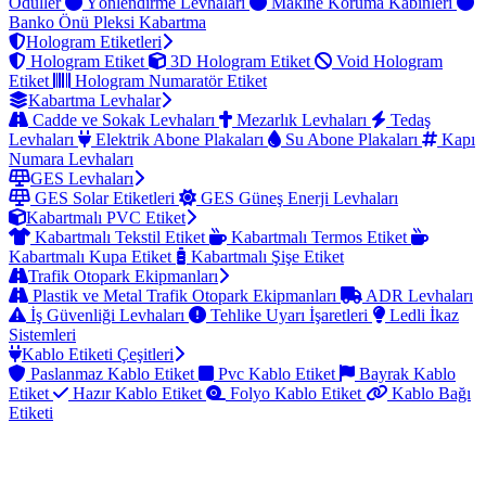
Ödüller
Yönlendirme Levhaları
Makine Koruma Kabinleri
Banko Önü Pleksi Kabartma
Hologram Etiketleri
Hologram Etiket
3D Hologram Etiket
Void Hologram
Etiket
Hologram Numaratör Etiket
Kabartma Levhalar
Cadde ve Sokak Levhaları
Mezarlık Levhaları
Tedaş
Levhaları
Elektrik Abone Plakaları
Su Abone Plakaları
Kapı
Numara Levhaları
GES Levhaları
GES Solar Etiketleri
GES Güneş Enerji Levhaları
Kabartmalı PVC Etiket
Kabartmalı Tekstil Etiket
Kabartmalı Termos Etiket
Kabartmalı Kupa Etiket
Kabartmalı Şişe Etiket
Trafik Otopark Ekipmanları
Plastik ve Metal Trafik Otopark Ekipmanları
ADR Levhaları
İş Güvenliği Levhaları
Tehlike Uyarı İşaretleri
Ledli İkaz
Sistemleri
Kablo Etiketi Çeşitleri
Paslanmaz Kablo Etiket
Pvc Kablo Etiket
Bayrak Kablo
Etiket
Hazır Kablo Etiket
Folyo Kablo Etiket
Kablo Bağı
Etiketi