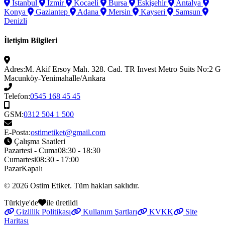
İstanbul
İzmir
Kocaeli
Bursa
Eskişehir
Antalya
Konya
Gaziantep
Adana
Mersin
Kayseri
Samsun
Denizli
İletişim Bilgileri
Adres:
M. Akif Ersoy Mah. 328. Cad. TR Invest Metro Suits No:2 G
Macunköy-Yenimahalle/Ankara
Telefon:
0545 168 45 45
GSM:
0312 504 1 500
E-Posta:
ostimetiket@gmail.com
Çalışma Saatleri
Pazartesi - Cuma
08:30 - 18:30
Cumartesi
08:30 - 17:00
Pazar
Kapalı
© 2026
Ostim Etiket
. Tüm hakları saklıdır.
Türkiye'de
ile üretildi
Gizlilik Politikası
Kullanım Şartları
KVKK
Site
Haritası