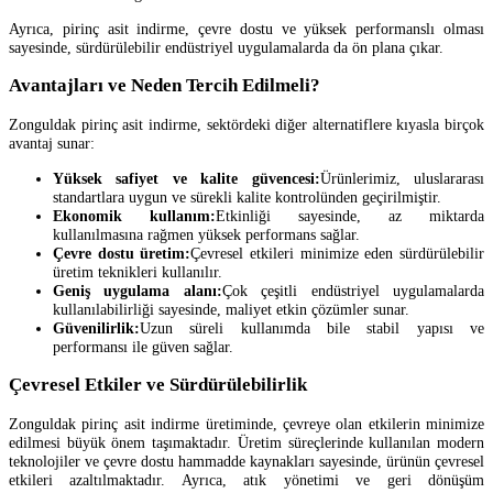
Ayrıca, pirinç asit indirme, çevre dostu ve yüksek performanslı olması
sayesinde, sürdürülebilir endüstriyel uygulamalarda da ön plana çıkar.
Avantajları ve Neden Tercih Edilmeli?
Zonguldak pirinç asit indirme, sektördeki diğer alternatiflere kıyasla birçok
avantaj sunar:
Yüksek safiyet ve kalite güvencesi:
Ürünlerimiz, uluslararası
standartlara uygun ve sürekli kalite kontrolünden geçirilmiştir.
Ekonomik kullanım:
Etkinliği sayesinde, az miktarda
kullanılmasına rağmen yüksek performans sağlar.
Çevre dostu üretim:
Çevresel etkileri minimize eden sürdürülebilir
üretim teknikleri kullanılır.
Geniş uygulama alanı:
Çok çeşitli endüstriyel uygulamalarda
kullanılabilirliği sayesinde, maliyet etkin çözümler sunar.
Güvenilirlik:
Uzun süreli kullanımda bile stabil yapısı ve
performansı ile güven sağlar.
Çevresel Etkiler ve Sürdürülebilirlik
Zonguldak pirinç asit indirme üretiminde, çevreye olan etkilerin minimize
edilmesi büyük önem taşımaktadır. Üretim süreçlerinde kullanılan modern
teknolojiler ve çevre dostu hammadde kaynakları sayesinde, ürünün çevresel
etkileri azaltılmaktadır. Ayrıca, atık yönetimi ve geri dönüşüm