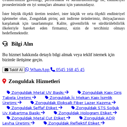
proseslerinizde en iyi sonuçları almanız için yanınızdayız.
İster büyük ölçekli üretim tesisleri, ister küçük ve orta ölçekli endüstriyel
işletmeler olun, Zonguldak pirinç asit indirme ürünlerimiz, ihtiyaçlarınızı
karşılamak için tasarlanmıştır. Kalite, güvenilirlik ve sürdürülebilirlik
ilkeleriyle hareket eden firmamız, sizin de tercihiniz olmayı
hedeflemektedir.
Bilgi Alın
Bu hizmet hakkında detaylı bilgi almak veya teklif istemek için
bizimle iletişime geçin.
WhatsApp
0545 168 45 45
Teklif Al
Zonguldak Hizmetleri
Zonguldak Metal UV Baskı
Zonguldak Kapı Giriş
Tabela Üretimi
Zonguldak İç Mekan Kapı İsimlik
Üretimi
Zonguldak Eloksallı Fiber Lazer Kazıma
Zonguldak Şeffaf Etiket
Zonguldak STS Soğuk
Uv Kabartma Baskı
Zonguldak Hologram Etiket
Zonguldak Metal Cut Etiket
Zonguldak ADR
Levha Üretimi
Zonguldak Reflektif Etiket