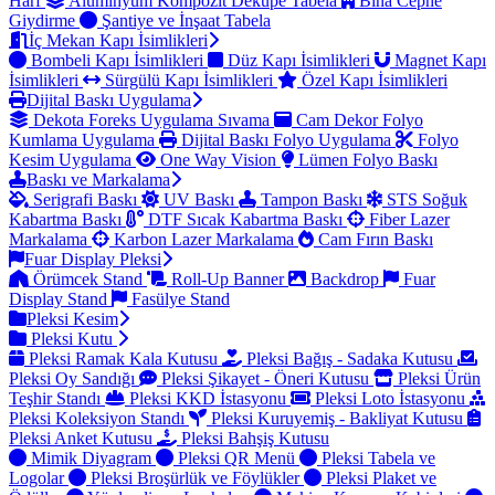
Harf
Alüminyum Kompozit Dekupe Tabela
Bina Cephe
Giydirme
Şantiye ve İnşaat Tabela
İç Mekan Kapı İsimlikleri
Bombeli Kapı İsimlikleri
Düz Kapı İsimlikleri
Magnet Kapı
İsimlikleri
Sürgülü Kapı İsimlikleri
Özel Kapı İsimlikleri
Dijital Baskı Uygulama
Dekota Foreks Uygulama Sıvama
Cam Dekor Folyo
Kumlama Uygulama
Dijital Baskı Folyo Uygulama
Folyo
Kesim Uygulama
One Way Vision
Lümen Folyo Baskı
Baskı ve Markalama
Serigrafi Baskı
UV Baskı
Tampon Baskı
STS Soğuk
Kabartma Baskı
DTF Sıcak Kabartma Baskı
Fiber Lazer
Markalama
Karbon Lazer Markalama
Cam Fırın Baskı
Fuar Display Pleksi
Örümcek Stand
Roll-Up Banner
Backdrop
Fuar
Display Stand
Fasülye Stand
Pleksi Kesim
Pleksi Kutu
Pleksi Ramak Kala Kutusu
Pleksi Bağış - Sadaka Kutusu
Pleksi Oy Sandığı
Pleksi Şikayet - Öneri Kutusu
Pleksi Ürün
Teşhir Standı
Pleksi KKD İstasyonu
Pleksi Loto İstasyonu
Pleksi Koleksiyon Standı
Pleksi Kuruyemiş - Bakliyat Kutusu
Pleksi Anket Kutusu
Pleksi Bahşiş Kutusu
Mimik Diyagram
Pleksi QR Menü
Pleksi Tabela ve
Logolar
Pleksi Broşürlük ve Föylükler
Pleksi Plaket ve