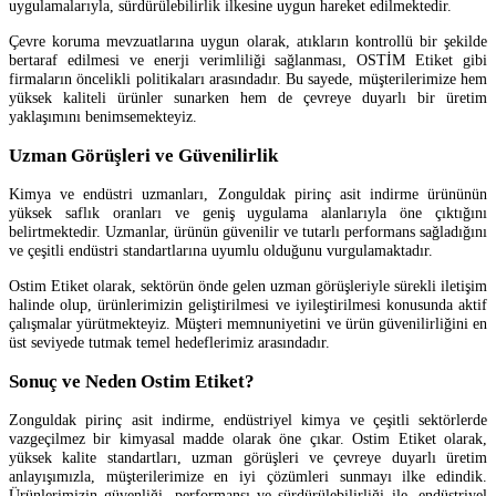
uygulamalarıyla, sürdürülebilirlik ilkesine uygun hareket edilmektedir.
Çevre koruma mevzuatlarına uygun olarak, atıkların kontrollü bir şekilde
bertaraf edilmesi ve enerji verimliliği sağlanması, OSTİM Etiket gibi
firmaların öncelikli politikaları arasındadır. Bu sayede, müşterilerimize hem
yüksek kaliteli ürünler sunarken hem de çevreye duyarlı bir üretim
yaklaşımını benimsemekteyiz.
Uzman Görüşleri ve Güvenilirlik
Kimya ve endüstri uzmanları, Zonguldak pirinç asit indirme ürününün
yüksek saflık oranları ve geniş uygulama alanlarıyla öne çıktığını
belirtmektedir. Uzmanlar, ürünün güvenilir ve tutarlı performans sağladığını
ve çeşitli endüstri standartlarına uyumlu olduğunu vurgulamaktadır.
Ostim Etiket olarak, sektörün önde gelen uzman görüşleriyle sürekli iletişim
halinde olup, ürünlerimizin geliştirilmesi ve iyileştirilmesi konusunda aktif
çalışmalar yürütmekteyiz. Müşteri memnuniyetini ve ürün güvenilirliğini en
üst seviyede tutmak temel hedeflerimiz arasındadır.
Sonuç ve Neden Ostim Etiket?
Zonguldak pirinç asit indirme, endüstriyel kimya ve çeşitli sektörlerde
vazgeçilmez bir kimyasal madde olarak öne çıkar. Ostim Etiket olarak,
yüksek kalite standartları, uzman görüşleri ve çevreye duyarlı üretim
anlayışımızla, müşterilerimize en iyi çözümleri sunmayı ilke edindik.
Ürünlerimizin güvenliği, performansı ve sürdürülebilirliği ile, endüstriyel