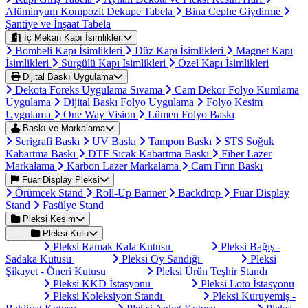
Alüminyum Kompozit Dekupe Tabela
Bina Cephe Giydirme
Şantiye ve İnşaat Tabela
İç Mekan Kapı İsimlikleri
Bombeli Kapı İsimlikleri
Düz Kapı İsimlikleri
Magnet Kapı
İsimlikleri
Sürgülü Kapı İsimlikleri
Özel Kapı İsimlikleri
Dijital Baskı Uygulama
Dekota Foreks Uygulama Sıvama
Cam Dekor Folyo Kumlama
Uygulama
Dijital Baskı Folyo Uygulama
Folyo Kesim
Uygulama
One Way Vision
Lümen Folyo Baskı
Baskı ve Markalama
Serigrafi Baskı
UV Baskı
Tampon Baskı
STS Soğuk
Kabartma Baskı
DTF Sıcak Kabartma Baskı
Fiber Lazer
Markalama
Karbon Lazer Markalama
Cam Fırın Baskı
Fuar Display Pleksi
Örümcek Stand
Roll-Up Banner
Backdrop
Fuar Display
Stand
Fasülye Stand
Pleksi Kesim
Pleksi Kutu
Pleksi Ramak Kala Kutusu
Pleksi Bağış -
Sadaka Kutusu
Pleksi Oy Sandığı
Pleksi
Şikayet - Öneri Kutusu
Pleksi Ürün Teşhir Standı
Pleksi KKD İstasyonu
Pleksi Loto İstasyonu
Pleksi Koleksiyon Standı
Pleksi Kuruyemiş -