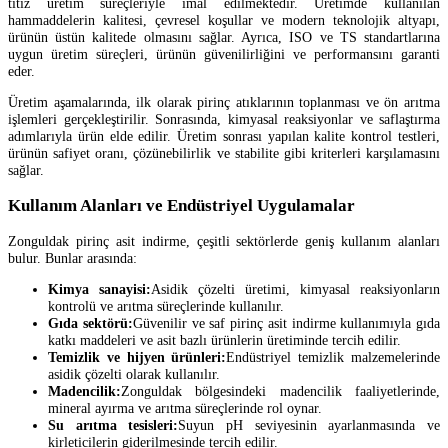
titiz üretim süreçleriyle imal edilmektedir. Üretimde kullanılan
hammaddelerin kalitesi, çevresel koşullar ve modern teknolojik altyapı,
ürünün üstün kalitede olmasını sağlar. Ayrıca, ISO ve TS standartlarına
uygun üretim süreçleri, ürünün güvenilirliğini ve performansını garanti
eder.
Üretim aşamalarında, ilk olarak pirinç atıklarının toplanması ve ön arıtma
işlemleri gerçekleştirilir. Sonrasında, kimyasal reaksiyonlar ve saflaştırma
adımlarıyla ürün elde edilir. Üretim sonrası yapılan kalite kontrol testleri,
ürünün safiyet oranı, çözünebilirlik ve stabilite gibi kriterleri karşılamasını
sağlar.
Kullanım Alanları ve Endüstriyel Uygulamalar
Zonguldak pirinç asit indirme, çeşitli sektörlerde geniş kullanım alanları
bulur. Bunlar arasında:
Kimya sanayisi:
Asidik çözelti üretimi, kimyasal reaksiyonların
kontrolü ve arıtma süreçlerinde kullanılır.
Gıda sektörü:
Güvenilir ve saf pirinç asit indirme kullanımıyla gıda
katkı maddeleri ve asit bazlı ürünlerin üretiminde tercih edilir.
Temizlik ve hijyen ürünleri:
Endüstriyel temizlik malzemelerinde
asidik çözelti olarak kullanılır.
Madencilik:
Zonguldak bölgesindeki madencilik faaliyetlerinde,
mineral ayırma ve arıtma süreçlerinde rol oynar.
Su arıtma tesisleri:
Suyun pH seviyesinin ayarlanmasında ve
kirleticilerin giderilmesinde tercih edilir.