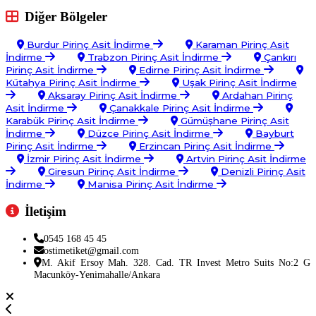
Diğer Bölgeler
Burdur Pirinç Asit İndirme
Karaman Pirinç Asit
İndirme
Trabzon Pirinç Asit İndirme
Çankırı
Pirinç Asit İndirme
Edirne Pirinç Asit İndirme
Kütahya Pirinç Asit İndirme
Uşak Pirinç Asit İndirme
Aksaray Pirinç Asit İndirme
Ardahan Pirinç
Asit İndirme
Çanakkale Pirinç Asit İndirme
Karabük Pirinç Asit İndirme
Gümüşhane Pirinç Asit
İndirme
Düzce Pirinç Asit İndirme
Bayburt
Pirinç Asit İndirme
Erzincan Pirinç Asit İndirme
İzmir Pirinç Asit İndirme
Artvin Pirinç Asit İndirme
Giresun Pirinç Asit İndirme
Denizli Pirinç Asit
İndirme
Manisa Pirinç Asit İndirme
İletişim
0545 168 45 45
ostimetiket@gmail.com
M. Akif Ersoy Mah. 328. Cad. TR Invest Metro Suits No:2 G
Macunköy-Yenimahalle/Ankara