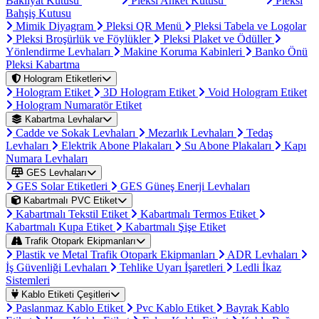
Bakliyat Kutusu
Pleksi Anket Kutusu
Pleksi
Bahşiş Kutusu
Mimik Diyagram
Pleksi QR Menü
Pleksi Tabela ve Logolar
Pleksi Broşürlük ve Föylükler
Pleksi Plaket ve Ödüller
Yönlendirme Levhaları
Makine Koruma Kabinleri
Banko Önü
Pleksi Kabartma
Hologram Etiketleri
Hologram Etiket
3D Hologram Etiket
Void Hologram Etiket
Hologram Numaratör Etiket
Kabartma Levhalar
Cadde ve Sokak Levhaları
Mezarlık Levhaları
Tedaş
Levhaları
Elektrik Abone Plakaları
Su Abone Plakaları
Kapı
Numara Levhaları
GES Levhaları
GES Solar Etiketleri
GES Güneş Enerji Levhaları
Kabartmalı PVC Etiket
Kabartmalı Tekstil Etiket
Kabartmalı Termos Etiket
Kabartmalı Kupa Etiket
Kabartmalı Şişe Etiket
Trafik Otopark Ekipmanları
Plastik ve Metal Trafik Otopark Ekipmanları
ADR Levhaları
İş Güvenliği Levhaları
Tehlike Uyarı İşaretleri
Ledli İkaz
Sistemleri
Kablo Etiketi Çeşitleri
Paslanmaz Kablo Etiket
Pvc Kablo Etiket
Bayrak Kablo