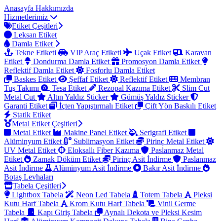
Anasayfa
Hakkımızda
Hizmetlerimiz
Etiket Çeşitleri
Leksan Etiket
Damla Etiket
Tekne Etiketi
VIP Araç Etiketi
Uçak Etiket
Karavan
Etiket
Dondurma Damla Etiket
Promosyon Damla Etiket
Reflektif Damla Etiket
Fosforlu Damla Etiket
Baskes Etiket
Şeffaf Etiket
Reflektif Etiket
Membran
Tuş Takımı
Tesa Etiket
Rezopal Kazıma Etiket
Slim Cut
Metal Cut
Altın Yaldız Sticker
Gümüş Yaldız Sticker
Garanti Etiket
İçten Yapıştırmalı Etiket
Çift Yön Baskılı Etiket
Statik Etiket
Metal Etiket Çeşitleri
Metal Etiket
Makine Panel Etiket
Serigrafi Etiket
Alüminyum Etiket
Sublimasyon Etiket
Pirinç Metal Etiket
UV Metal Etiket
Eloksallı Fiber Kazıma
Paslanmaz Metal
Etiket
Zamak Döküm Etiket
Pirinç Asit İndirme
Paslanmaz
Asit İndirme
Alüminyum Asit İndirme
Bakır Asit İndirme
Botaş Levhaları
Tabela Çeşitleri
Lightbox Tabela
Neon Led Tabela
Totem Tabela
Pleksi
Kutu Harf Tabela
Krom Kutu Harf Tabela
Vinil Germe
Tabela
Kapı Giriş Tabela
Aynalı Dekota ve Pleksi Kesim