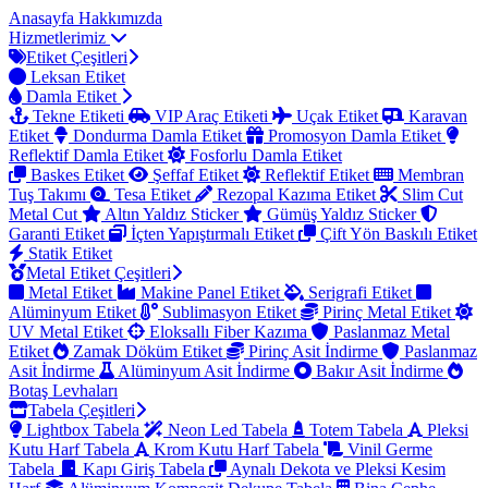
Anasayfa
Hakkımızda
Hizmetlerimiz
Etiket Çeşitleri
Leksan Etiket
Damla Etiket
Tekne Etiketi
VIP Araç Etiketi
Uçak Etiket
Karavan
Etiket
Dondurma Damla Etiket
Promosyon Damla Etiket
Reflektif Damla Etiket
Fosforlu Damla Etiket
Baskes Etiket
Şeffaf Etiket
Reflektif Etiket
Membran
Tuş Takımı
Tesa Etiket
Rezopal Kazıma Etiket
Slim Cut
Metal Cut
Altın Yaldız Sticker
Gümüş Yaldız Sticker
Garanti Etiket
İçten Yapıştırmalı Etiket
Çift Yön Baskılı Etiket
Statik Etiket
Metal Etiket Çeşitleri
Metal Etiket
Makine Panel Etiket
Serigrafi Etiket
Alüminyum Etiket
Sublimasyon Etiket
Pirinç Metal Etiket
UV Metal Etiket
Eloksallı Fiber Kazıma
Paslanmaz Metal
Etiket
Zamak Döküm Etiket
Pirinç Asit İndirme
Paslanmaz
Asit İndirme
Alüminyum Asit İndirme
Bakır Asit İndirme
Botaş Levhaları
Tabela Çeşitleri
Lightbox Tabela
Neon Led Tabela
Totem Tabela
Pleksi
Kutu Harf Tabela
Krom Kutu Harf Tabela
Vinil Germe
Tabela
Kapı Giriş Tabela
Aynalı Dekota ve Pleksi Kesim