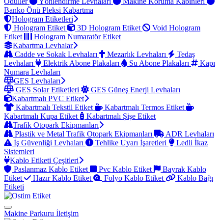
Ödüller
Yönlendirme Levhaları
Makine Koruma Kabinleri
Banko Önü Pleksi Kabartma
Hologram Etiketleri
Hologram Etiket
3D Hologram Etiket
Void Hologram
Etiket
Hologram Numaratör Etiket
Kabartma Levhalar
Cadde ve Sokak Levhaları
Mezarlık Levhaları
Tedaş
Levhaları
Elektrik Abone Plakaları
Su Abone Plakaları
Kapı
Numara Levhaları
GES Levhaları
GES Solar Etiketleri
GES Güneş Enerji Levhaları
Kabartmalı PVC Etiket
Kabartmalı Tekstil Etiket
Kabartmalı Termos Etiket
Kabartmalı Kupa Etiket
Kabartmalı Şişe Etiket
Trafik Otopark Ekipmanları
Plastik ve Metal Trafik Otopark Ekipmanları
ADR Levhaları
İş Güvenliği Levhaları
Tehlike Uyarı İşaretleri
Ledli İkaz
Sistemleri
Kablo Etiketi Çeşitleri
Paslanmaz Kablo Etiket
Pvc Kablo Etiket
Bayrak Kablo
Etiket
Hazır Kablo Etiket
Folyo Kablo Etiket
Kablo Bağı
Etiketi
Makine Parkuru
İletişim