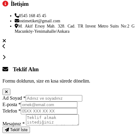
İletişim
0545 168 45 45
ostimetiket@gmail.com
M. Akif Ersoy Mah. 328. Cad. TR Invest Metro Suits No:2 G
Macunköy-Yenimahalle/Ankara
Teklif Alın
Formu doldurun, size en kısa sürede dönelim.
Ad Soyad
*
E-posta
*
Telefon
*
Mesajınız
*
Teklif İste