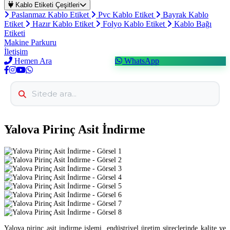
Kablo Etiketi Çeşitleri
Paslanmaz Kablo Etiket
Pvc Kablo Etiket
Bayrak Kablo
Etiket
Hazır Kablo Etiket
Folyo Kablo Etiket
Kablo Bağı
Etiketi
Makine Parkuru
İletişim
Hemen Ara
WhatsApp
Yalova Pirinç Asit İndirme
Yalova pirinç asit indirme işlemi, endüstriyel üretim süreçlerinde kalite ve