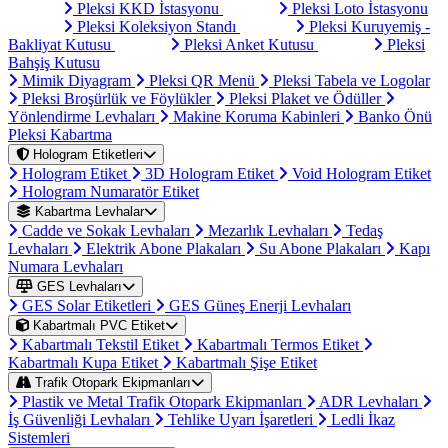
Pleksi KKD İstasyonu
Pleksi Loto İstasyonu
Pleksi Koleksiyon Standı
Pleksi Kuruyemiş -
Bakliyat Kutusu
Pleksi Anket Kutusu
Pleksi
Bahşiş Kutusu
Mimik Diyagram
Pleksi QR Menü
Pleksi Tabela ve Logolar
Pleksi Broşürlük ve Föylükler
Pleksi Plaket ve Ödüller
Yönlendirme Levhaları
Makine Koruma Kabinleri
Banko Önü
Pleksi Kabartma
Hologram Etiketleri
Hologram Etiket
3D Hologram Etiket
Void Hologram Etiket
Hologram Numaratör Etiket
Kabartma Levhalar
Cadde ve Sokak Levhaları
Mezarlık Levhaları
Tedaş
Levhaları
Elektrik Abone Plakaları
Su Abone Plakaları
Kapı
Numara Levhaları
GES Levhaları
GES Solar Etiketleri
GES Güneş Enerji Levhaları
Kabartmalı PVC Etiket
Kabartmalı Tekstil Etiket
Kabartmalı Termos Etiket
Kabartmalı Kupa Etiket
Kabartmalı Şişe Etiket
Trafik Otopark Ekipmanları
Plastik ve Metal Trafik Otopark Ekipmanları
ADR Levhaları
İş Güvenliği Levhaları
Tehlike Uyarı İşaretleri
Ledli İkaz
Sistemleri