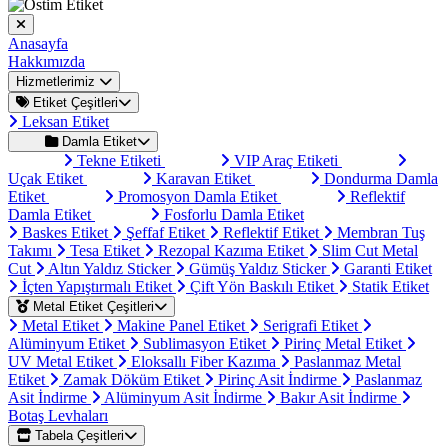
Anasayfa
Hakkımızda
Hizmetlerimiz
Etiket Çeşitleri
Leksan Etiket
Damla Etiket
Tekne Etiketi
VIP Araç Etiketi
Uçak Etiket
Karavan Etiket
Dondurma Damla
Etiket
Promosyon Damla Etiket
Reflektif
Damla Etiket
Fosforlu Damla Etiket
Baskes Etiket
Şeffaf Etiket
Reflektif Etiket
Membran Tuş
Takımı
Tesa Etiket
Rezopal Kazıma Etiket
Slim Cut Metal
Cut
Altın Yaldız Sticker
Gümüş Yaldız Sticker
Garanti Etiket
İçten Yapıştırmalı Etiket
Çift Yön Baskılı Etiket
Statik Etiket
Metal Etiket Çeşitleri
Metal Etiket
Makine Panel Etiket
Serigrafi Etiket
Alüminyum Etiket
Sublimasyon Etiket
Pirinç Metal Etiket
UV Metal Etiket
Eloksallı Fiber Kazıma
Paslanmaz Metal
Etiket
Zamak Döküm Etiket
Pirinç Asit İndirme
Paslanmaz
Asit İndirme
Alüminyum Asit İndirme
Bakır Asit İndirme
Botaş Levhaları
Tabela Çeşitleri