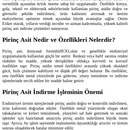
verimlilik açısından kritik öneme sahip bir uygulamadır. Özellikle kimya,
gıda, tekstil ve elektronik sektörlerinde kullanılan pirinç asidin doğru ve
güvenilir şekilde indirilmesi, ürün kalitesini artırmak ve üretim
maliyetlerini optimize etmek açısından büyük avantajlar sağlar. Ostim
Etiket olarak, yılların verdiği tecrübe ve uzman kadromuzla, yüksek kaliteli
pirinç asit indirme çözümleri sunuyoruz.
Pirinç Asit Nedir ve Özellikleri Nelerdir?
Pirinç asit, kimyasal formülü
HClO₂
olan ve genellikle endüstriyel
uygulamalarda kullanılan güçlü bir asittir. Renksiz veya hafif sarımsı renkte
olabilen bu madde, yüksek derişiklikte oldukça kuvvetli ve korozif
özellikler taşır. Pirinç asidin temel özellikleri arasında yüksek oksidatif
gücü, hızlı çözünme kabiliyeti ve düşük pH değeri bulunur. Bu özellikler,
onu özellikle metal yüzeylerde pas giderme, yüzey temizleme ve indirme
işlemlerinde tercih edilen bir madde haline getirir.
Pirinç Asit İndirme İşleminin Önemi
Endüstriyel üretim süreçlerinde pirinç asidin doğru ve kontrollü indirilmesi,
ürün kalitesini doğrudan etkiler. Özellikle metal yüzeylerde oluşan oksit
tabakalarını ve kirleri temizlemek, yüzeyleri saf hale getirmek ve sonraki
işlemler için hazırlamak amacıyla pirinç asidin indirilmesi büyük önem
taşır. Ayrıca, bu işlem sayesinde malzemenin dayanıklılığı artırılır ve üretim
sonrası oluşabilecek hatalar minimize edilir.