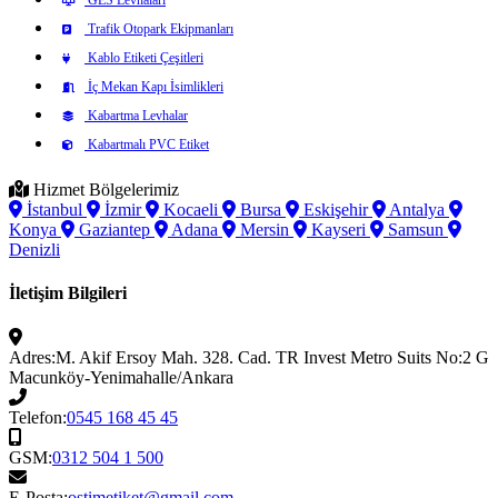
Trafik Otopark Ekipmanları
Kablo Etiketi Çeşitleri
İç Mekan Kapı İsimlikleri
Kabartma Levhalar
Kabartmalı PVC Etiket
Hizmet Bölgelerimiz
İstanbul
İzmir
Kocaeli
Bursa
Eskişehir
Antalya
Konya
Gaziantep
Adana
Mersin
Kayseri
Samsun
Denizli
İletişim Bilgileri
Adres:
M. Akif Ersoy Mah. 328. Cad. TR Invest Metro Suits No:2 G
Macunköy-Yenimahalle/Ankara
Telefon:
0545 168 45 45
GSM:
0312 504 1 500
E-Posta:
ostimetiket@gmail.com