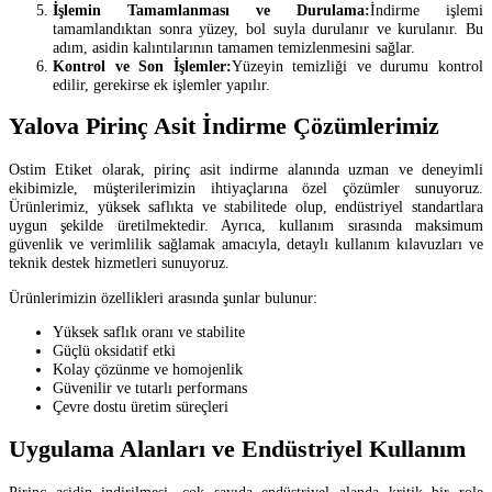
İşlemin Tamamlanması ve Durulama:
İndirme işlemi
tamamlandıktan sonra yüzey, bol suyla durulanır ve kurulanır. Bu
adım, asidin kalıntılarının tamamen temizlenmesini sağlar.
Kontrol ve Son İşlemler:
Yüzeyin temizliği ve durumu kontrol
edilir, gerekirse ek işlemler yapılır.
Yalova Pirinç Asit İndirme Çözümlerimiz
Ostim Etiket olarak, pirinç asit indirme alanında uzman ve deneyimli
ekibimizle, müşterilerimizin ihtiyaçlarına özel çözümler sunuyoruz.
Ürünlerimiz, yüksek saflıkta ve stabilitede olup, endüstriyel standartlara
uygun şekilde üretilmektedir. Ayrıca, kullanım sırasında maksimum
güvenlik ve verimlilik sağlamak amacıyla, detaylı kullanım kılavuzları ve
teknik destek hizmetleri sunuyoruz.
Ürünlerimizin özellikleri arasında şunlar bulunur:
Yüksek saflık oranı ve stabilite
Güçlü oksidatif etki
Kolay çözünme ve homojenlik
Güvenilir ve tutarlı performans
Çevre dostu üretim süreçleri
Uygulama Alanları ve Endüstriyel Kullanım
Pirinç asidin indirilmesi, çok sayıda endüstriyel alanda kritik bir role