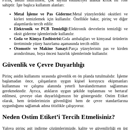
sahiptir. İşte başlıca kullanım alanları:
Metal İşleme ve Pas Giderme:
Metal yüzeylerdeki oksitleri ve
kirleri temizlemek için kullanılır. Özellikle bakır, pirinç ve diğer
alaşımlarda tercih edilir.
Elektronik ve PCB Temizliği:
Elektronik devrelerin temizliği ve
oksit giderme işlemlerinde kullanılır.
Gıda ve Kimya Endüstrisi:
Gıda ambalajları ve kimyasal ürünlerin
üretiminde yüzey hazırlama aşamasında tercih edilir.
Otomotiv ve Makine Sanayi:
Parça yüzeylerinin pas ve kirden
arındırılması, boya öncesi hazırlık işlemlerinde kullanılır.
Güvenlik ve Çevre Duyarlılığı
Pirinç asidin kullanımı sırasında güvenlik en ön planda tutulmalıdır. İşleme
başlamadan önce, çalışanların uygun kişisel koruyucu ekipmanları
kullanması ve çalışma alanında yeterli havalandırmanın sağlanması
gerekmektedir. Ayrıca, atıkların uygun şekilde toplanması ve bertaraf
edilmesi, çevreye olan duyarlılığımızın bir göstergesidir. Ostim Etiket
olarak, hem ürünlerimizin güvenliğini hem de çevre standartlarına
uygunluğunu sağlamak adına titizlikle çalışıyoruz.
Neden Ostim Etiket’i Tercih Etmelisiniz?
Yalova pirinç asit indirme çözümlerimizde, kalite ve güvenilirliği en üst