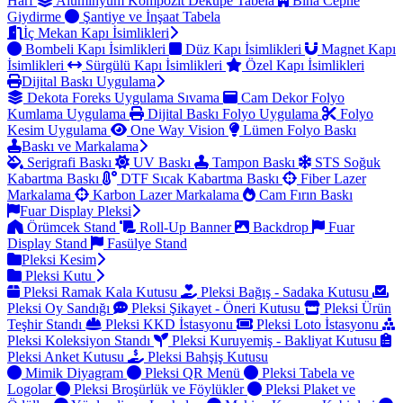
Harf
Alüminyum Kompozit Dekupe Tabela
Bina Cephe
Giydirme
Şantiye ve İnşaat Tabela
İç Mekan Kapı İsimlikleri
Bombeli Kapı İsimlikleri
Düz Kapı İsimlikleri
Magnet Kapı
İsimlikleri
Sürgülü Kapı İsimlikleri
Özel Kapı İsimlikleri
Dijital Baskı Uygulama
Dekota Foreks Uygulama Sıvama
Cam Dekor Folyo
Kumlama Uygulama
Dijital Baskı Folyo Uygulama
Folyo
Kesim Uygulama
One Way Vision
Lümen Folyo Baskı
Baskı ve Markalama
Serigrafi Baskı
UV Baskı
Tampon Baskı
STS Soğuk
Kabartma Baskı
DTF Sıcak Kabartma Baskı
Fiber Lazer
Markalama
Karbon Lazer Markalama
Cam Fırın Baskı
Fuar Display Pleksi
Örümcek Stand
Roll-Up Banner
Backdrop
Fuar
Display Stand
Fasülye Stand
Pleksi Kesim
Pleksi Kutu
Pleksi Ramak Kala Kutusu
Pleksi Bağış - Sadaka Kutusu
Pleksi Oy Sandığı
Pleksi Şikayet - Öneri Kutusu
Pleksi Ürün
Teşhir Standı
Pleksi KKD İstasyonu
Pleksi Loto İstasyonu
Pleksi Koleksiyon Standı
Pleksi Kuruyemiş - Bakliyat Kutusu
Pleksi Anket Kutusu
Pleksi Bahşiş Kutusu
Mimik Diyagram
Pleksi QR Menü
Pleksi Tabela ve
Logolar
Pleksi Broşürlük ve Föylükler
Pleksi Plaket ve