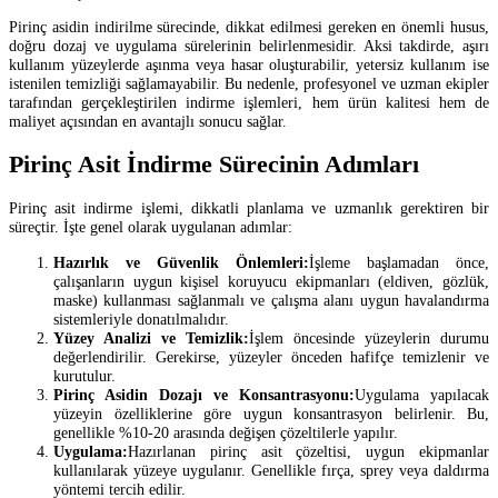
Pirinç asidin indirilme sürecinde, dikkat edilmesi gereken en önemli husus,
doğru dozaj ve uygulama sürelerinin belirlenmesidir. Aksi takdirde, aşırı
kullanım yüzeylerde aşınma veya hasar oluşturabilir, yetersiz kullanım ise
istenilen temizliği sağlamayabilir. Bu nedenle, profesyonel ve uzman ekipler
tarafından gerçekleştirilen indirme işlemleri, hem ürün kalitesi hem de
maliyet açısından en avantajlı sonucu sağlar.
Pirinç Asit İndirme Sürecinin Adımları
Pirinç asit indirme işlemi, dikkatli planlama ve uzmanlık gerektiren bir
süreçtir. İşte genel olarak uygulanan adımlar:
Hazırlık ve Güvenlik Önlemleri:
İşleme başlamadan önce,
çalışanların uygun kişisel koruyucu ekipmanları (eldiven, gözlük,
maske) kullanması sağlanmalı ve çalışma alanı uygun havalandırma
sistemleriyle donatılmalıdır.
Yüzey Analizi ve Temizlik:
İşlem öncesinde yüzeylerin durumu
değerlendirilir. Gerekirse, yüzeyler önceden hafifçe temizlenir ve
kurutulur.
Pirinç Asidin Dozajı ve Konsantrasyonu:
Uygulama yapılacak
yüzeyin özelliklerine göre uygun konsantrasyon belirlenir. Bu,
genellikle %10-20 arasında değişen çözeltilerle yapılır.
Uygulama:
Hazırlanan pirinç asit çözeltisi, uygun ekipmanlar
kullanılarak yüzeye uygulanır. Genellikle fırça, sprey veya daldırma
yöntemi tercih edilir.