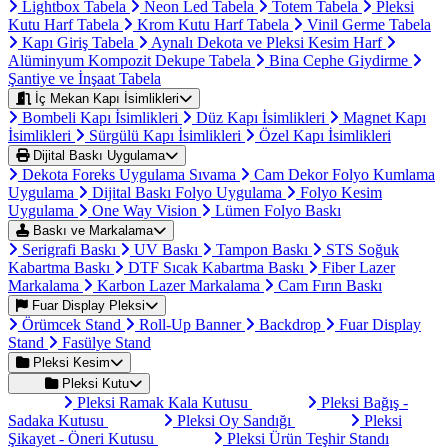
Lightbox Tabela
Neon Led Tabela
Totem Tabela
Pleksi
Kutu Harf Tabela
Krom Kutu Harf Tabela
Vinil Germe Tabela
Kapı Giriş Tabela
Aynalı Dekota ve Pleksi Kesim Harf
Alüminyum Kompozit Dekupe Tabela
Bina Cephe Giydirme
Şantiye ve İnşaat Tabela
İç Mekan Kapı İsimlikleri
Bombeli Kapı İsimlikleri
Düz Kapı İsimlikleri
Magnet Kapı
İsimlikleri
Sürgülü Kapı İsimlikleri
Özel Kapı İsimlikleri
Dijital Baskı Uygulama
Dekota Foreks Uygulama Sıvama
Cam Dekor Folyo Kumlama
Uygulama
Dijital Baskı Folyo Uygulama
Folyo Kesim
Uygulama
One Way Vision
Lümen Folyo Baskı
Baskı ve Markalama
Serigrafi Baskı
UV Baskı
Tampon Baskı
STS Soğuk
Kabartma Baskı
DTF Sıcak Kabartma Baskı
Fiber Lazer
Markalama
Karbon Lazer Markalama
Cam Fırın Baskı
Fuar Display Pleksi
Örümcek Stand
Roll-Up Banner
Backdrop
Fuar Display
Stand
Fasülye Stand
Pleksi Kesim
Pleksi Kutu
Pleksi Ramak Kala Kutusu
Pleksi Bağış -
Sadaka Kutusu
Pleksi Oy Sandığı
Pleksi
Şikayet - Öneri Kutusu
Pleksi Ürün Teşhir Standı