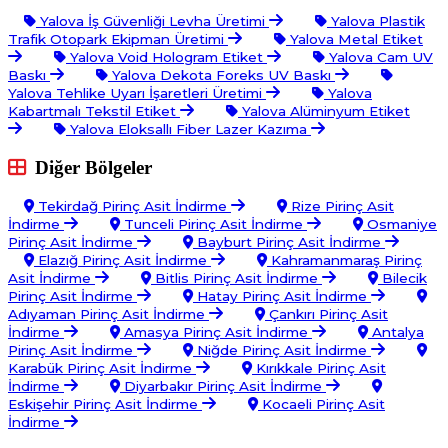
Yalova İş Güvenliği Levha Üretimi
Yalova Plastik
Trafik Otopark Ekipman Üretimi
Yalova Metal Etiket
Yalova Void Hologram Etiket
Yalova Cam UV
Baskı
Yalova Dekota Foreks UV Baskı
Yalova Tehlike Uyarı İşaretleri Üretimi
Yalova
Kabartmalı Tekstil Etiket
Yalova Alüminyum Etiket
Yalova Eloksallı Fiber Lazer Kazıma
Diğer Bölgeler
Tekirdağ Pirinç Asit İndirme
Rize Pirinç Asit
İndirme
Tunceli Pirinç Asit İndirme
Osmaniye
Pirinç Asit İndirme
Bayburt Pirinç Asit İndirme
Elazığ Pirinç Asit İndirme
Kahramanmaraş Pirinç
Asit İndirme
Bitlis Pirinç Asit İndirme
Bilecik
Pirinç Asit İndirme
Hatay Pirinç Asit İndirme
Adıyaman Pirinç Asit İndirme
Çankırı Pirinç Asit
İndirme
Amasya Pirinç Asit İndirme
Antalya
Pirinç Asit İndirme
Niğde Pirinç Asit İndirme
Karabük Pirinç Asit İndirme
Kırıkkale Pirinç Asit
İndirme
Diyarbakır Pirinç Asit İndirme
Eskişehir Pirinç Asit İndirme
Kocaeli Pirinç Asit
İndirme