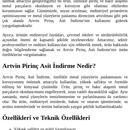
sunmak amacıyla geliştirdiğimiz bu ürün, özellikle pirinç ve bakır alaşımlı
metal parçaların oksidasyon ve korozyon gibi olumsuz etkilerden
korunmasını sağlar. Günümüzde, suyun arıtılması, endüstriyel proseslerin
optimizasyonu ve metal yüzeylerin paslanma direncinin artırılması gibi pek
çok alanda Artvin Pirinç Asit İndirme'nin kullanımı giderek
yaygınlaşmaktadır.
Ayrıca, ürünün endüstriyel faydaları, çevresel etkileri ve sürdürülebilirlik
açısından önemi de kapsamlı şekilde incelenecektir. Amacımız, sektör
profesyonelleri ve endüstri kullanıcıları için rehberlik etmek, ürün hakkında
doğru bilgilendirme sağlamak ve Artvin Pirinç Asit İndirme'nin üstün
özelliklerini vurgulamaktır.
Artvin Pirinç Asit İndirme Nedir?
Artvin Pirinç Asit İndirme, özellikle metal yüzeylerin paslanmasını ve
korozyonunu önlemek amacıyla kullanılan, yüksek saflıkta ve formüle
edilmiş bir kimyasal çözümdür. Ürün, pirinç ve bakır alaşımlı metal
parçaların oksidasyonunu engelleyerek, uzun vadeli dayanıklılık sağlar. Aynı
zamanda, metal yüzeylerin temizlenmesine ve parlatılmasına da yardımcı
olur. Bu ürün, endüstriyel tesislerde, bakım ve onarım işlemlerinde, su
arıtma sistemlerinde ve üretim hatlarında yaygın şekilde kullanılmaktadır.
Özellikleri ve Teknik Özellikleri
Yüksek saflikte ve stabil formülasyon