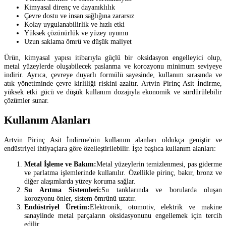
Kimyasal direnç ve dayanıklılık
Çevre dostu ve insan sağlığına zararsız
Kolay uygulanabilirlik ve hızlı etki
Yüksek çözünürlük ve yüzey uyumu
Uzun saklama ömrü ve düşük maliyet
Ürün, kimyasal yapısı itibarıyla güçlü bir oksidasyon engelleyici olup,
metal yüzeylerde oluşabilecek paslanma ve korozyonu minimum seviyeye
indirir. Ayrıca, çevreye duyarlı formülü sayesinde, kullanım sırasında ve
atık yönetiminde çevre kirliliği riskini azaltır. Artvin Pirinç Asit İndirme,
yüksek etki gücü ve düşük kullanım dozajıyla ekonomik ve sürdürülebilir
çözümler sunar.
Kullanım Alanları
Artvin Pirinç Asit İndirme'nin kullanım alanları oldukça geniştir ve
endüstriyel ihtiyaçlara göre özelleştirilebilir. İşte başlıca kullanım alanları:
Metal İşleme ve Bakım:
Metal yüzeylerin temizlenmesi, pas giderme
ve parlatma işlemlerinde kullanılır. Özellikle pirinç, bakır, bronz ve
diğer alaşımlarda yüzey koruma sağlar.
Su Arıtma Sistemleri:
Su tanklarında ve borularda oluşan
korozyonu önler, sistem ömrünü uzatır.
Endüstriyel Üretim:
Elektronik, otomotiv, elektrik ve makine
sanayiinde metal parçaların oksidasyonunu engellemek için tercih
edilir.