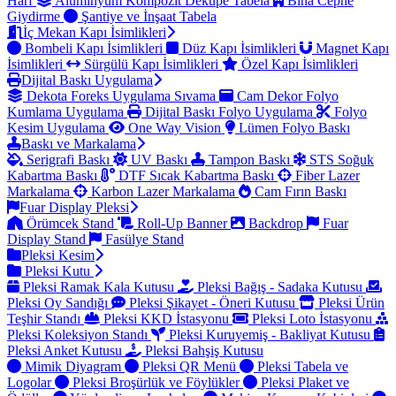
Harf
Alüminyum Kompozit Dekupe Tabela
Bina Cephe
Giydirme
Şantiye ve İnşaat Tabela
İç Mekan Kapı İsimlikleri
Bombeli Kapı İsimlikleri
Düz Kapı İsimlikleri
Magnet Kapı
İsimlikleri
Sürgülü Kapı İsimlikleri
Özel Kapı İsimlikleri
Dijital Baskı Uygulama
Dekota Foreks Uygulama Sıvama
Cam Dekor Folyo
Kumlama Uygulama
Dijital Baskı Folyo Uygulama
Folyo
Kesim Uygulama
One Way Vision
Lümen Folyo Baskı
Baskı ve Markalama
Serigrafi Baskı
UV Baskı
Tampon Baskı
STS Soğuk
Kabartma Baskı
DTF Sıcak Kabartma Baskı
Fiber Lazer
Markalama
Karbon Lazer Markalama
Cam Fırın Baskı
Fuar Display Pleksi
Örümcek Stand
Roll-Up Banner
Backdrop
Fuar
Display Stand
Fasülye Stand
Pleksi Kesim
Pleksi Kutu
Pleksi Ramak Kala Kutusu
Pleksi Bağış - Sadaka Kutusu
Pleksi Oy Sandığı
Pleksi Şikayet - Öneri Kutusu
Pleksi Ürün
Teşhir Standı
Pleksi KKD İstasyonu
Pleksi Loto İstasyonu
Pleksi Koleksiyon Standı
Pleksi Kuruyemiş - Bakliyat Kutusu
Pleksi Anket Kutusu
Pleksi Bahşiş Kutusu
Mimik Diyagram
Pleksi QR Menü
Pleksi Tabela ve
Logolar
Pleksi Broşürlük ve Föylükler
Pleksi Plaket ve