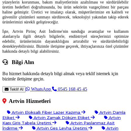
yüzeylerin korunması, bakım maliyetlerinin azaltılması ve sürdürülebilir
üretim hedefleri doğrultusunda, bu ürün sektörün vazgeçilmez bir parçası
haline gelmiştir. Üretici ve imalatçı olarak, müşterilerimize en kaliteli ve
güvenilir çözümleri sunmayı sürdürecek, teknolojiyi yakından takip ederek
ürünlerimizi sürekli geliştireceğiz.
İşte, Artvin Pirinç Asit İndirme'nin sunduğu avantajlar ve kullanım
alanlarıyla ilgili detaylı bilgilerle, endüstriyel süreçlerinizi optimize
edebilir, ürünlerinizin dayanıklılığını artırabilir ve sürdürülebilirliği
destekleyebilirsiniz. Bizimle iletişime geçerek, ihtiyaçlarınıza özel çözümler
hakkında detaylı bilgi alabilirsiniz.
Bilgi Alın
Bu hizmet hakkında detaylı bilgi almak veya teklif istemek için
bizimle iletişime geçin.
WhatsApp
0545 168 45 45
Teklif Al
Artvin Hizmetleri
Artvin Eloksallı Fiber Lazer Kazıma
Artvin Damla
Etiket
Artvin Zamak Döküm Etiket
Artvin
Kapı Giriş Tabela Üretimi
Artvin Paslanmaz Asit
İndirme
Artvin Ges Levha Üretimi
Artvin