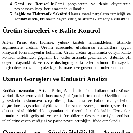
Gemi ve Denizcilik:
Gemi parçalarının ve deniz altyapısının
paslanmaya karşı korunmasında kullanılır.
Sağlık ve Elektronik Sektörü:
Hassas metal parçaların temizliği ve
korunmasında, ürünlerin dayanıklılığını artırmak amacıyla kullanılır.
Üretim Süreçleri ve Kalite Kontrol
Artvin Pirinç Asit İndirme, yüksek kaliteli hammaddelerin titizlikle
seçilmesiyle üretilir. Üretim sürecinde, uluslararası standartlara uygun
kimyasal formülasyonlar kullanılır. Ürün, üretim aşamasında detaylı kalite
kontrol testlerinden geçirilir. Bu testler arasında çözünürlük, stabilite, pH
değeri, dayanıklılık ve çevre dostluğu gibi kriterler bulunur. Bu sayede,
müşterilere her zaman yüksek performanslı ve güvenilir ürünler sunulur.
Uzman Görüşleri ve Endüstri Analizi
Endüstri uzmanları, Artvin Pirinç Asit İndirme'nin kullanımında yüksek
verimlilik ve uzun vadeli koruma sağladığını belirtmektedir. Özellikle metal
yüzeylerin paslanmaya karşı direnç kazanması ve bakım maliyetlerinin
düşürülmesi açısından büyük avantajlar sunar. Ayrıca, ürünün çevre dostu
olması, sürdürülebilirlik açısından da önemli bir faktördür. Uzmanlar,
ürünün sürekli gelişimi ve yeni formüllerle desteklenmesiyle, endüstri
taleplerine cevap verdiğini ve pazar payını artırdığını ifade etmektedir.
Çevresel ve Sürdürülebilirlik Açısından