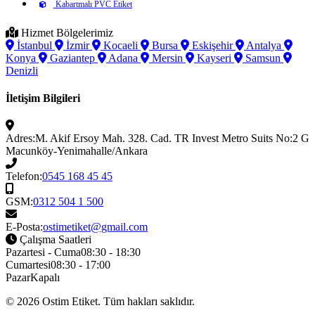
Kabartmalı PVC Etiket
Hizmet Bölgelerimiz
İstanbul
İzmir
Kocaeli
Bursa
Eskişehir
Antalya
Konya
Gaziantep
Adana
Mersin
Kayseri
Samsun
Denizli
İletişim Bilgileri
Adres:
M. Akif Ersoy Mah. 328. Cad. TR Invest Metro Suits No:2 G
Macunköy-Yenimahalle/Ankara
Telefon:
0545 168 45 45
GSM:
0312 504 1 500
E-Posta:
ostimetiket@gmail.com
Çalışma Saatleri
Pazartesi - Cuma
08:30 - 18:30
Cumartesi
08:30 - 17:00
Pazar
Kapalı
© 2026
Ostim Etiket
. Tüm hakları saklıdır.