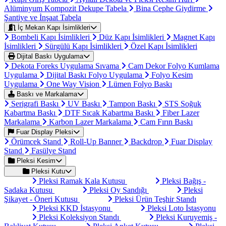
Alüminyum Kompozit Dekupe Tabela
Bina Cephe Giydirme
Şantiye ve İnşaat Tabela
İç Mekan Kapı İsimlikleri
Bombeli Kapı İsimlikleri
Düz Kapı İsimlikleri
Magnet Kapı
İsimlikleri
Sürgülü Kapı İsimlikleri
Özel Kapı İsimlikleri
Dijital Baskı Uygulama
Dekota Foreks Uygulama Sıvama
Cam Dekor Folyo Kumlama
Uygulama
Dijital Baskı Folyo Uygulama
Folyo Kesim
Uygulama
One Way Vision
Lümen Folyo Baskı
Baskı ve Markalama
Serigrafi Baskı
UV Baskı
Tampon Baskı
STS Soğuk
Kabartma Baskı
DTF Sıcak Kabartma Baskı
Fiber Lazer
Markalama
Karbon Lazer Markalama
Cam Fırın Baskı
Fuar Display Pleksi
Örümcek Stand
Roll-Up Banner
Backdrop
Fuar Display
Stand
Fasülye Stand
Pleksi Kesim
Pleksi Kutu
Pleksi Ramak Kala Kutusu
Pleksi Bağış -
Sadaka Kutusu
Pleksi Oy Sandığı
Pleksi
Şikayet - Öneri Kutusu
Pleksi Ürün Teşhir Standı
Pleksi KKD İstasyonu
Pleksi Loto İstasyonu
Pleksi Koleksiyon Standı
Pleksi Kuruyemiş -