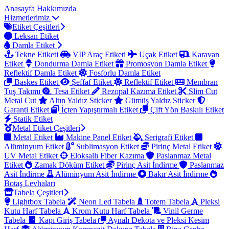
Anasayfa
Hakkımızda
Hizmetlerimiz
Etiket Çeşitleri
Leksan Etiket
Damla Etiket
Tekne Etiketi
VIP Araç Etiketi
Uçak Etiket
Karavan
Etiket
Dondurma Damla Etiket
Promosyon Damla Etiket
Reflektif Damla Etiket
Fosforlu Damla Etiket
Baskes Etiket
Şeffaf Etiket
Reflektif Etiket
Membran
Tuş Takımı
Tesa Etiket
Rezopal Kazıma Etiket
Slim Cut
Metal Cut
Altın Yaldız Sticker
Gümüş Yaldız Sticker
Garanti Etiket
İçten Yapıştırmalı Etiket
Çift Yön Baskılı Etiket
Statik Etiket
Metal Etiket Çeşitleri
Metal Etiket
Makine Panel Etiket
Serigrafi Etiket
Alüminyum Etiket
Sublimasyon Etiket
Pirinç Metal Etiket
UV Metal Etiket
Eloksallı Fiber Kazıma
Paslanmaz Metal
Etiket
Zamak Döküm Etiket
Pirinç Asit İndirme
Paslanmaz
Asit İndirme
Alüminyum Asit İndirme
Bakır Asit İndirme
Botaş Levhaları
Tabela Çeşitleri
Lightbox Tabela
Neon Led Tabela
Totem Tabela
Pleksi
Kutu Harf Tabela
Krom Kutu Harf Tabela
Vinil Germe
Tabela
Kapı Giriş Tabela
Aynalı Dekota ve Pleksi Kesim