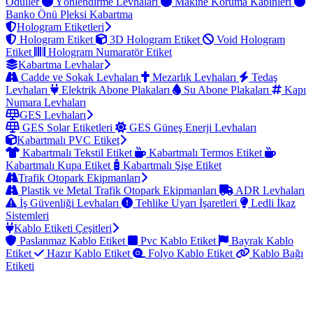
Ödüller
Yönlendirme Levhaları
Makine Koruma Kabinleri
Banko Önü Pleksi Kabartma
Hologram Etiketleri
Hologram Etiket
3D Hologram Etiket
Void Hologram
Etiket
Hologram Numaratör Etiket
Kabartma Levhalar
Cadde ve Sokak Levhaları
Mezarlık Levhaları
Tedaş
Levhaları
Elektrik Abone Plakaları
Su Abone Plakaları
Kapı
Numara Levhaları
GES Levhaları
GES Solar Etiketleri
GES Güneş Enerji Levhaları
Kabartmalı PVC Etiket
Kabartmalı Tekstil Etiket
Kabartmalı Termos Etiket
Kabartmalı Kupa Etiket
Kabartmalı Şişe Etiket
Trafik Otopark Ekipmanları
Plastik ve Metal Trafik Otopark Ekipmanları
ADR Levhaları
İş Güvenliği Levhaları
Tehlike Uyarı İşaretleri
Ledli İkaz
Sistemleri
Kablo Etiketi Çeşitleri
Paslanmaz Kablo Etiket
Pvc Kablo Etiket
Bayrak Kablo
Etiket
Hazır Kablo Etiket
Folyo Kablo Etiket
Kablo Bağı
Etiketi