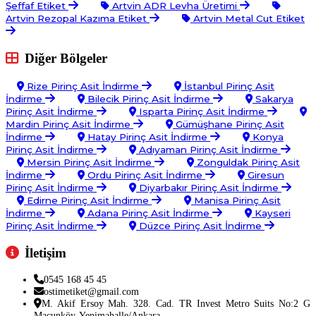
Şeffaf Etiket
Artvin ADR Levha Üretimi
Artvin Rezopal Kazıma Etiket
Artvin Metal Cut Etiket
Diğer Bölgeler
Rize Pirinç Asit İndirme
İstanbul Pirinç Asit
İndirme
Bilecik Pirinç Asit İndirme
Sakarya
Pirinç Asit İndirme
Isparta Pirinç Asit İndirme
Mardin Pirinç Asit İndirme
Gümüşhane Pirinç Asit
İndirme
Hatay Pirinç Asit İndirme
Konya
Pirinç Asit İndirme
Adıyaman Pirinç Asit İndirme
Mersin Pirinç Asit İndirme
Zonguldak Pirinç Asit
İndirme
Ordu Pirinç Asit İndirme
Giresun
Pirinç Asit İndirme
Diyarbakır Pirinç Asit İndirme
Edirne Pirinç Asit İndirme
Manisa Pirinç Asit
İndirme
Adana Pirinç Asit İndirme
Kayseri
Pirinç Asit İndirme
Düzce Pirinç Asit İndirme
İletişim
0545 168 45 45
ostimetiket@gmail.com
M. Akif Ersoy Mah. 328. Cad. TR Invest Metro Suits No:2 G
Macunköy-Yenimahalle/Ankara