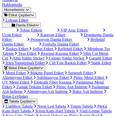
Hakkımızda
Hizmetlerimiz
Etiket Çeşitleri
Leksan Etiket
Damla Etiket
Tekne Etiketi
VIP Araç Etiketi
Uçak Etiket
Karavan Etiket
Dondurma Damla
Etiket
Promosyon Damla Etiket
Reflektif
Damla Etiket
Fosforlu Damla Etiket
Baskes Etiket
Şeffaf Etiket
Reflektif Etiket
Membran Tuş
Takımı
Tesa Etiket
Rezopal Kazıma Etiket
Slim Cut Metal
Cut
Altın Yaldız Sticker
Gümüş Yaldız Sticker
Garanti Etiket
İçten Yapıştırmalı Etiket
Çift Yön Baskılı Etiket
Statik Etiket
Metal Etiket Çeşitleri
Metal Etiket
Makine Panel Etiket
Serigrafi Etiket
Alüminyum Etiket
Sublimasyon Etiket
Pirinç Metal Etiket
UV Metal Etiket
Eloksallı Fiber Kazıma
Paslanmaz Metal
Etiket
Zamak Döküm Etiket
Pirinç Asit İndirme
Paslanmaz
Asit İndirme
Alüminyum Asit İndirme
Bakır Asit İndirme
Botaş Levhaları
Tabela Çeşitleri
Lightbox Tabela
Neon Led Tabela
Totem Tabela
Pleksi
Kutu Harf Tabela
Krom Kutu Harf Tabela
Vinil Germe Tabela
Kapı Giriş Tabela
Aynalı Dekota ve Pleksi Kesim Harf