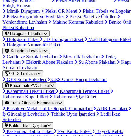
Bakliyat Kutusu
Pleksi Anket Kutusu
Pleksi
Bahşiş Kutusu
Mimik Diyagram
Pleksi QR Menü
Pleksi Tabela ve Logolar
Pleksi Broşürlük ve Föylükler
Pleksi Plaket ve Ödüller
Yönlendirme Levhaları
Makine Koruma Kabinleri
Banko Önü
Pleksi Kabartma
Hologram Etiketleri
Hologram Etiket
3D Hologram Etiket
Void Hologram Etiket
Hologram Numaratör Etiket
Kabartma Levhalar
Cadde ve Sokak Levhaları
Mezarlık Levhaları
Tedaş
Levhaları
Elektrik Abone Plakaları
Su Abone Plakaları
Kapı
Numara Levhaları
GES Levhaları
GES Solar Etiketleri
GES Güneş Enerji Levhaları
Kabartmalı PVC Etiket
Kabartmalı Tekstil Etiket
Kabartmalı Termos Etiket
Kabartmalı Kupa Etiket
Kabartmalı Şişe Etiket
Trafik Otopark Ekipmanları
Plastik ve Metal Trafik Otopark Ekipmanları
ADR Levhaları
İş Güvenliği Levhaları
Tehlike Uyarı İşaretleri
Ledli İkaz
Sistemleri
Kablo Etiketi Çeşitleri
Paslanmaz Kablo Etiket
Pvc Kablo Etiket
Bayrak Kablo