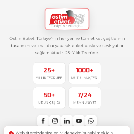
Ostim Etiket, Türkiye'nin her yerine tüm etiket çeşitlerinin
tasarımını ve imalatını yaparak etiket baskı ve sevkiyatını
sağlamaktadır. 25+Yıllık Tecrübe.
25+
1000+
YILLIK TECRÜBE
MUTLU MÜŞTERI
50+
7/24
ÜRÜN ÇEŞIDI
MEMNUNIYET
Web sitemizde size en iyi deneyimi sunabilmek için