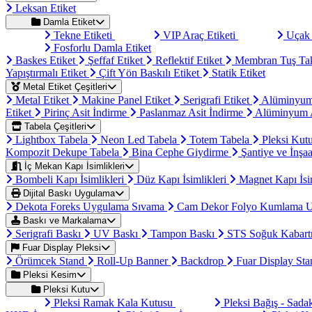
Leksan Etiket
Damla Etiket
Tekne Etiketi
VIP Araç Etiketi
Uçak 
Fosforlu Damla Etiket
Baskes Etiket
Şeffaf Etiket
Reflektif Etiket
Membran Tuş Ta
Yapıştırmalı Etiket
Çift Yön Baskılı Etiket
Statik Etiket
Metal Etiket Çeşitleri
Metal Etiket
Makine Panel Etiket
Serigrafi Etiket
Alüminyum
Etiket
Pirinç Asit İndirme
Paslanmaz Asit İndirme
Alüminyum A
Tabela Çeşitleri
Lightbox Tabela
Neon Led Tabela
Totem Tabela
Pleksi Kut
Kompozit Dekupe Tabela
Bina Cephe Giydirme
Şantiye ve İnşaa
İç Mekan Kapı İsimlikleri
Bombeli Kapı İsimlikleri
Düz Kapı İsimlikleri
Magnet Kapı İsi
Dijital Baskı Uygulama
Dekota Foreks Uygulama Sıvama
Cam Dekor Folyo Kumlama 
Baskı ve Markalama
Serigrafi Baskı
UV Baskı
Tampon Baskı
STS Soğuk Kabart
Fuar Display Pleksi
Örümcek Stand
Roll-Up Banner
Backdrop
Fuar Display St
Pleksi Kesim
Pleksi Kutu
Pleksi Ramak Kala Kutusu
Pleksi Bağış - Sad