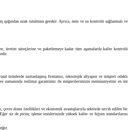
ş ışığından uzak tutulması gerekir. Ayrıca, nem ve ısı kontrolü sağlanmalı ve
en, üretim süreçlerine ve paketlemeye kadar tüm aşamalarda kalite kontrolü
edir.
yasal ürünlerde uzmanlaşmış firmamız, teknolojik altyapısı ve müşteri odaklı
ız ve zamanında teslimat garantimiz ile müşterilerimizin memnuniyetini en üst
, çevre dostu özellikleri ve ekonomik avantajlarıyla sektörde tercih edilen bir
ğer siz de pirinç işleme tesislerinizde yüksek kalite ve hijyen standartlarını
eğiz.