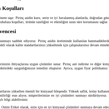
 Koşulları
m taşır. Pirinç asidin kuru, serin ve iyi havalanmış alanlarda, doğrudan güne
afaza koşulları, ürünün tazeliğini ve etkinliğini uzun süre korumasını sağlar.
vencesi
n sunmayı taahhüt ediyoruz. Pirinç asidin üretiminde kullanılan hammaddelerd
sürekli olarak kalite standartlarımızı yükseltmek için çalışmalarımız devam etmekt
lerimizin ihtiyaçlarına uygun çözümler sunar. Pirinç asit indirme ve diğer kim
 sektördeki saygınlığımızın temelini oluşturur. Ayrıca, uygun fiyat politikam
rtlarını yükselten önemli bir kimyasal bileşendir. Yüksek saflık, kolay kullanım
ilirliği esas alıyor, müşterilerimize en iyi çözümleri sunmayı sürdürüyoruz. E
ı bilgi alabilirsiniz.
r. Ostim Etiket olarak, sizin için en iyi kimyasal çözümleri sunmaya devam edec