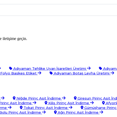
 iletişime geçin.
Adıyaman Tehlike Uyarı İşaretleri Üretimi
Adıyama
Folyo Baskes Etiket
Adıyaman Botaş Levha Üretimi
e
Niğde Pirinç Asit İndirme
Giresun Pirinç Asit İn
irinç Asit İndirme
Kilis Pirinç Asit İndirme
Afyonk
dirme
Tokat Pirinç Asit İndirme
Gümüşhane Pirinç 
olu Pirinç Asit İndirme
Ağrı Pirinç Asit İndirme