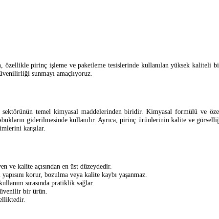
özellikle pirinç işleme ve paketleme tesislerinde kullanılan yüksek kaliteli bi
güvenilirliği sunmayı amaçlıyoruz.
da sektörünün temel kimyasal maddelerinden biridir. Kimyasal formülü ve özel
kabukların giderilmesinde kullanılır. Ayrıca, pirinç ürünlerinin kalite ve görsel
mlerini karşılar.
n ve kalite açısından en üst düzeydedir.
 yapısını korur, bozulma veya kalite kaybı yaşanmaz.
llanım sırasında pratiklik sağlar.
venilir bir ürün.
lliktedir.