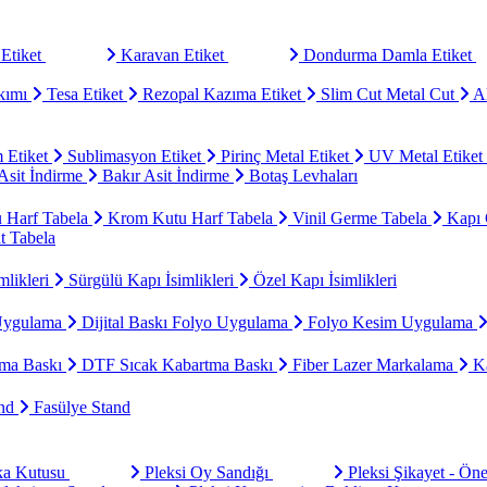
Etiket
Karavan Etiket
Dondurma Damla Etiket
kımı
Tesa Etiket
Rezopal Kazıma Etiket
Slim Cut Metal Cut
Al
 Etiket
Sublimasyon Etiket
Pirinç Metal Etiket
UV Metal Etiket
sit İndirme
Bakır Asit İndirme
Botaş Levhaları
u Harf Tabela
Krom Kutu Harf Tabela
Vinil Germe Tabela
Kapı 
t Tabela
mlikleri
Sürgülü Kapı İsimlikleri
Özel Kapı İsimlikleri
Uygulama
Dijital Baskı Folyo Uygulama
Folyo Kesim Uygulama
ma Baskı
DTF Sıcak Kabartma Baskı
Fiber Lazer Markalama
Ka
and
Fasülye Stand
aka Kutusu
Pleksi Oy Sandığı
Pleksi Şikayet - Ön