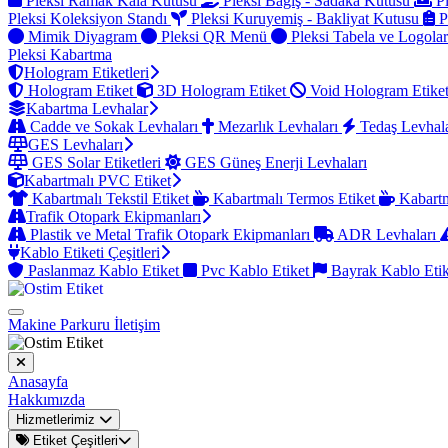
Pleksi Ramak Kala Kutusu
Pleksi Bağış - Sadaka Kutusu
Pl
Pleksi Koleksiyon Standı
Pleksi Kuruyemiş - Bakliyat Kutusu
P
Mimik Diyagram
Pleksi QR Menü
Pleksi Tabela ve Logola
Pleksi Kabartma
Hologram Etiketleri
Hologram Etiket
3D Hologram Etiket
Void Hologram Etike
Kabartma Levhalar
Cadde ve Sokak Levhaları
Mezarlık Levhaları
Tedaş Levhal
GES Levhaları
GES Solar Etiketleri
GES Güneş Enerji Levhaları
Kabartmalı PVC Etiket
Kabartmalı Tekstil Etiket
Kabartmalı Termos Etiket
Kabartm
Trafik Otopark Ekipmanları
Plastik ve Metal Trafik Otopark Ekipmanları
ADR Levhaları
Kablo Etiketi Çeşitleri
Paslanmaz Kablo Etiket
Pvc Kablo Etiket
Bayrak Kablo Eti
Makine Parkuru
İletişim
Anasayfa
Hakkımızda
Hizmetlerimiz
Etiket Çeşitleri