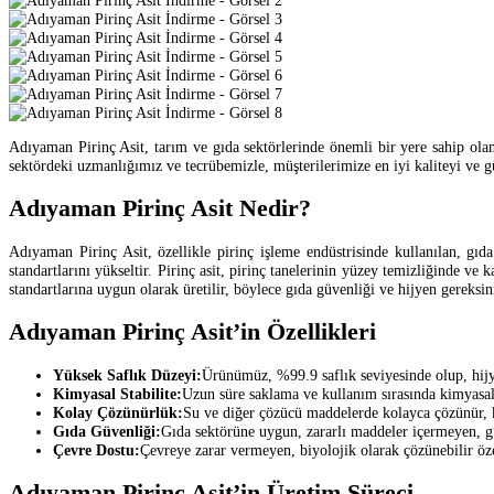
Adıyaman Pirinç Asit, tarım ve gıda sektörlerinde önemli bir yere sahip olan, 
sektördeki uzmanlığımız ve tecrübemizle, müşterilerimize en iyi kaliteyi ve 
Adıyaman Pirinç Asit Nedir?
Adıyaman Pirinç Asit, özellikle pirinç işleme endüstrisinde kullanılan, gı
standartlarını yükseltir. Pirinç asit, pirinç tanelerinin yüzey temizliğinde ve 
standartlarına uygun olarak üretilir, böylece gıda güvenliği ve hijyen gereksini
Adıyaman Pirinç Asit’in Özellikleri
Yüksek Saflık Düzeyi:
Ürünümüz, %99.9 saflık seviyesinde olup, hijye
Kimyasal Stabilite:
Uzun süre saklama ve kullanım sırasında kimyasal
Kolay Çözünürlük:
Su ve diğer çözücü maddelerde kolayca çözünür, ku
Gıda Güvenliği:
Gıda sektörüne uygun, zararlı maddeler içermeyen, gü
Çevre Dostu:
Çevreye zarar vermeyen, biyolojik olarak çözünebilir öze
Adıyaman Pirinç Asit’in Üretim Süreci