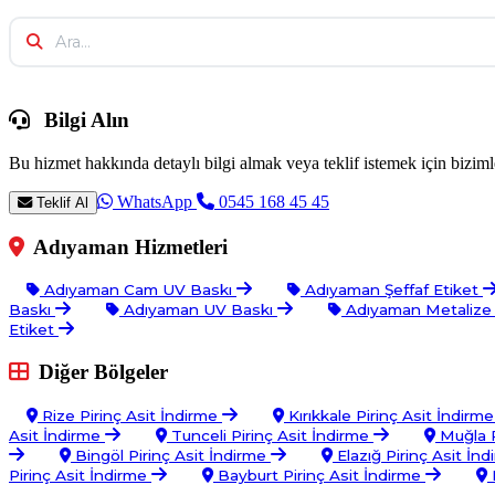
Bilgi Alın
Bu hizmet hakkında detaylı bilgi almak veya teklif istemek için bizimle
WhatsApp
0545 168 45 45
Teklif Al
Adıyaman Hizmetleri
Adıyaman Cam UV Baskı
Adıyaman Şeffaf Etiket
Baskı
Adıyaman UV Baskı
Adıyaman Metalize 
Etiket
Diğer Bölgeler
Rize Pirinç Asit İndirme
Kırıkkale Pirinç Asit İndirm
Asit İndirme
Tunceli Pirinç Asit İndirme
Muğla P
Bingöl Pirinç Asit İndirme
Elazığ Pirinç Asit İn
Pirinç Asit İndirme
Bayburt Pirinç Asit İndirme
B