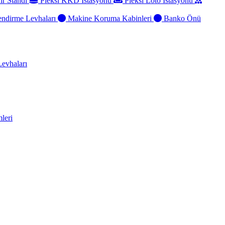
ir Standı
Pleksi KKD İstasyonu
Pleksi Loto İstasyonu
ndirme Levhaları
Makine Koruma Kabinleri
Banko Önü
evhaları
leri