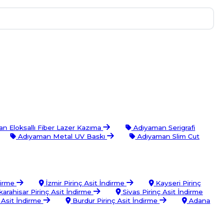
n Eloksallı Fiber Lazer Kazıma
Adıyaman Serigrafi
Adıyaman Metal UV Baskı
Adıyaman Slim Cut
dirme
İzmir Pirinç Asit İndirme
Kayseri Pirinç
arahisar Pirinç Asit İndirme
Sivas Pirinç Asit İndirme
Asit İndirme
Burdur Pirinç Asit İndirme
Adana