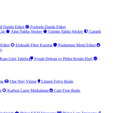
if Damla Etiket
Fosforlu Damla Etiket
 Cut
Altın Yaldız Sticker
Gümüş Yaldız Sticker
Garanti
Etiket
Eloksallı Fiber Kazıma
Paslanmaz Metal Etiket
rı
Kapı Giriş Tabela
Aynalı Dekota ve Pleksi Kesim Harf
ama
One Way Vision
Lümen Folyo Baskı
ma
Karbon Lazer Markalama
Cam Fırın Baskı