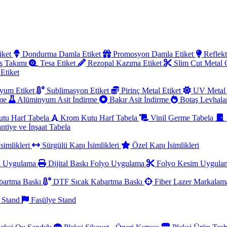
iket
Dondurma Damla Etiket
Promosyon Damla Etiket
Reflekt
ş Takımı
Tesa Etiket
Rezopal Kazıma Etiket
Slim Cut Metal
 Etiket
yum Etiket
Sublimasyon Etiket
Pirinç Metal Etiket
UV Metal 
rme
Alüminyum Asit İndirme
Bakır Asit İndirme
Botaş Levhala
utu Harf Tabela
Krom Kutu Harf Tabela
Vinil Germe Tabela
ntiye ve İnşaat Tabela
simlikleri
Sürgülü Kapı İsimlikleri
Özel Kapı İsimlikleri
a Uygulama
Dijital Baskı Folyo Uygulama
Folyo Kesim Uygul
artma Baskı
DTF Sıcak Kabartma Baskı
Fiber Lazer Markala
 Stand
Fasülye Stand