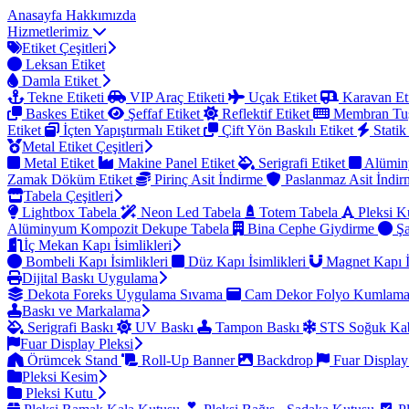
Anasayfa
Hakkımızda
Hizmetlerimiz
Etiket Çeşitleri
Leksan Etiket
Damla Etiket
Tekne Etiketi
VIP Araç Etiketi
Uçak Etiket
Karavan Et
Baskes Etiket
Şeffaf Etiket
Reflektif Etiket
Membran Tu
Etiket
İçten Yapıştırmalı Etiket
Çift Yön Baskılı Etiket
Statik
Metal Etiket Çeşitleri
Metal Etiket
Makine Panel Etiket
Serigrafi Etiket
Alümin
Zamak Döküm Etiket
Pirinç Asit İndirme
Paslanmaz Asit İndi
Tabela Çeşitleri
Lightbox Tabela
Neon Led Tabela
Totem Tabela
Pleksi K
Alüminyum Kompozit Dekupe Tabela
Bina Cephe Giydirme
Şa
İç Mekan Kapı İsimlikleri
Bombeli Kapı İsimlikleri
Düz Kapı İsimlikleri
Magnet Kapı İ
Dijital Baskı Uygulama
Dekota Foreks Uygulama Sıvama
Cam Dekor Folyo Kumlam
Baskı ve Markalama
Serigrafi Baskı
UV Baskı
Tampon Baskı
STS Soğuk Kab
Fuar Display Pleksi
Örümcek Stand
Roll-Up Banner
Backdrop
Fuar Display
Pleksi Kesim
Pleksi Kutu