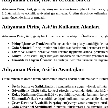
Adıyaman Pirinç Asit, gelişmiş kimyasal üretim teknolojileri kullanılarak, y
ürünün saflık ve etkinlik seviyesini garanti eder. Üretim sürecinde kullanıla
temel önceliklerimiz arasındadır.
Adıyaman Pirinç Asit’in Kullanım Alanları
Adıyaman Pirinç Asit, geniş bir kullanım alanına sahiptir. Özellikle pirinç işle
Pirinç İşleme ve Temizleme:
Pirinç tanelerinin yüzey temizliğinde, ka
Gıda Sektörü:
Pirinç ürünlerinin kalite standartlarının korunması ve h
Tarım ve Ziraat:
Toprak ve bitki koruma uygulamalarında, pestisitlerin
Kimya Endüstrisi:
Diğer kimyasal maddelerin üretiminde yardımcı ma
Temizlik ve Hijyen Ürünleri:
Endüstriyel temizlik ürünleri ve hijyen
Adıyaman Pirinç Asit’in Avantajları
Ürünümüzün sektörde tercih edilmesinin birçok nedeni bulunmaktadır. Bunların 
Üstün Kalite ve Saflık:
Endüstri standartlarına uygun yüksek saflıkta 
Güvenilirlik:
Güçlü kalite kontrol süreçleri sayesinde, ürün tutarlılığı 
Kolay Kullanım:
Çözünürlüğü ve pratikliği sayesinde, kullanım kolayl
Ekonomik:
Yüksek verimlilik ve düşük kullanım maliyetleri ile ekon
Çevre Dostu ve Biyolojik Parçalayıcı:
Çevreye zarar vermeyen, sürdü
Gıda Güvenliği Sertifikası:
Ürünümüz, uluslararası gıda güvenliği st