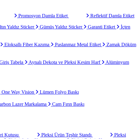
Promosyon Damla Etiket
Reflektif Damla Etiket
tın Yaldız Sticker
Gümüş Yaldız Sticker
Garanti Etiket
İçten
Eloksallı Fiber Kazıma
Paslanmaz Metal Etiket
Zamak Döküm
Giriş Tabela
Aynalı Dekota ve Pleksi Kesim Harf
Alüminyum
One Way Vision
Lümen Folyo Baskı
rbon Lazer Markalama
Cam Fırın Baskı
eri Kutusu
Pleksi Ürün Teşhir Standı
Pleksi