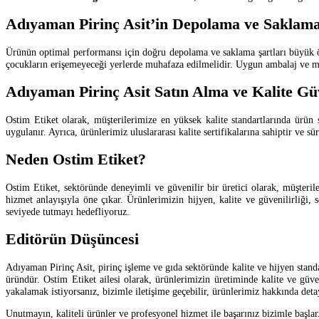
Adıyaman Pirinç Asit’in Depolama ve Saklama
Ürünün optimal performansı için doğru depolama ve saklama şartları büyük öne
çocukların erişemeyeceği yerlerde muhafaza edilmelidir. Uygun ambalaj ve muh
Adıyaman Pirinç Asit Satın Alma ve Kalite Gü
Ostim Etiket olarak, müşterilerimize en yüksek kalite standartlarında ürü
uygulanır. Ayrıca, ürünlerimiz uluslararası kalite sertifikalarına sahiptir ve 
Neden Ostim Etiket?
Ostim Etiket, sektöründe deneyimli ve güvenilir bir üretici olarak, müşteri
hizmet anlayışıyla öne çıkar. Ürünlerimizin hijyen, kalite ve güvenilirliği,
seviyede tutmayı hedefliyoruz.
Editörün Düşüncesi
Adıyaman Pirinç Asit, pirinç işleme ve gıda sektöründe kalite ve hijyen standa
üründür. Ostim Etiket ailesi olarak, ürünlerimizin üretiminde kalite ve güven
yakalamak istiyorsanız, bizimle iletişime geçebilir, ürünlerimiz hakkında detayl
Unutmayın, kaliteli ürünler ve profesyonel hizmet ile başarınız bizimle başla