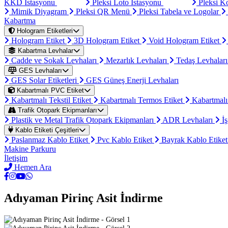
KKD İstasyonu
Pleksi Loto İstasyonu
Pleksi K
Mimik Diyagram
Pleksi QR Menü
Pleksi Tabela ve Logolar
Kabartma
Hologram Etiketleri
Hologram Etiket
3D Hologram Etiket
Void Hologram Etiket
Kabartma Levhalar
Cadde ve Sokak Levhaları
Mezarlık Levhaları
Tedaş Levhalar
GES Levhaları
GES Solar Etiketleri
GES Güneş Enerji Levhaları
Kabartmalı PVC Etiket
Kabartmalı Tekstil Etiket
Kabartmalı Termos Etiket
Kabartmalı
Trafik Otopark Ekipmanları
Plastik ve Metal Trafik Otopark Ekipmanları
ADR Levhaları
İş
Kablo Etiketi Çeşitleri
Paslanmaz Kablo Etiket
Pvc Kablo Etiket
Bayrak Kablo Etike
Makine Parkuru
İletişim
Hemen Ara
Adıyaman Pirinç Asit İndirme