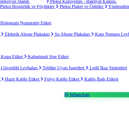
oleksiyon Standı
Pleksi Kuruyemiş - Bakliyat Kutusu
Pleksi Broşürlük ve Föylükler
Pleksi Plaket ve Ödüller
Yönlendirm
Hologram Numaratör Etiket
ı
Elektrik Abone Plakaları
Su Abone Plakaları
Kapı Numara Levh
 Kupa Etiket
Kabartmalı Şişe Etiket
 Güvenliği Levhaları
Tehlike Uyarı İşaretleri
Ledli İkaz Sistemleri
t
Hazır Kablo Etiket
Folyo Kablo Etiket
Kablo Bağı Etiketi
WhatsApp