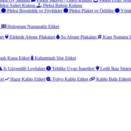
eksi Oy Sandığı
Pleksi Şikayet - Öneri Kutusu
Pleksi Ürün Teşh
leksi Anket Kutusu
Pleksi Bahşiş Kutusu
r
Pleksi Broşürlük ve Föylükler
Pleksi Plaket ve Ödüller
Yönle
t
Hologram Numaratör Etiket
arı
Elektrik Abone Plakaları
Su Abone Plakaları
Kapı Numara L
alı Kupa Etiket
Kabartmalı Şişe Etiket
İş Güvenliği Levhaları
Tehlike Uyarı İşaretleri
Ledli İkaz Sistem
ket
Hazır Kablo Etiket
Folyo Kablo Etiket
Kablo Bağı Etiketi