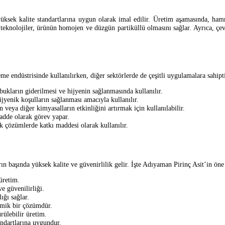
üksek kalite standartlarına uygun olarak imal edilir. Üretim aşamasında, hamm
n teknolojiler, ürünün homojen ve düzgün partiküllü olmasını sağlar. Ayrıca, çev
me endüstrisinde kullanılırken, diğer sektörlerde de çeşitli uygulamalara sahiptir
bukların giderilmesi ve hijyenin sağlanmasında kullanılır.
ijyenik koşulların sağlanması amacıyla kullanılır.
 veya diğer kimyasalların etkinliğini artırmak için kullanılabilir.
dde olarak görev yapar.
ik çözümlerde katkı maddesi olarak kullanılır.
başında yüksek kalite ve güvenirlilik gelir. İşte Adıyaman Pirinç Asit’in öne 
üretim.
ve güvenilirliği.
ığı sağlar.
omik bir çözümdür.
rülebilir üretim.
andartlarına uygundur.