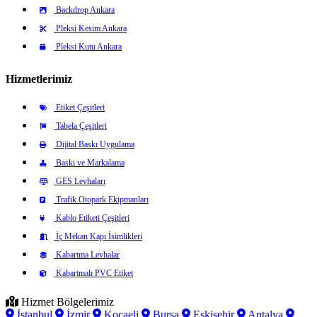
Backdrop Ankara
Pleksi Kesim Ankara
Pleksi Kutu Ankara
Hizmetlerimiz
Etiket Çeşitleri
Tabela Çeşitleri
Dijital Baskı Uygulama
Baskı ve Markalama
GES Levhaları
Trafik Otopark Ekipmanları
Kablo Etiketi Çeşitleri
İç Mekan Kapı İsimlikleri
Kabartma Levhalar
Kabartmalı PVC Etiket
Hizmet Bölgelerimiz
İstanbul
İzmir
Kocaeli
Bursa
Eskişehir
Antalya