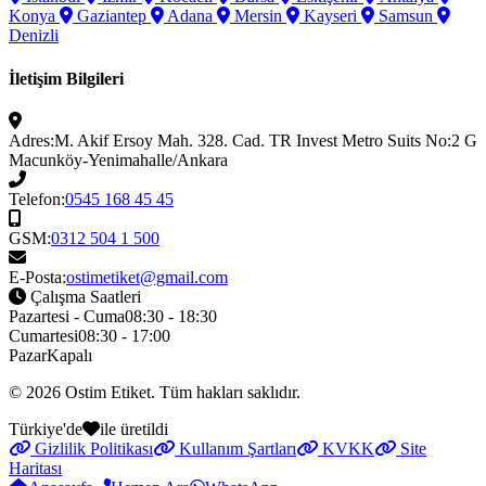
Konya
Gaziantep
Adana
Mersin
Kayseri
Samsun
Denizli
İletişim Bilgileri
Adres:
M. Akif Ersoy Mah. 328. Cad. TR Invest Metro Suits No:2 G
Macunköy-Yenimahalle/Ankara
Telefon:
0545 168 45 45
GSM:
0312 504 1 500
E-Posta:
ostimetiket@gmail.com
Çalışma Saatleri
Pazartesi - Cuma
08:30 - 18:30
Cumartesi
08:30 - 17:00
Pazar
Kapalı
© 2026
Ostim Etiket
. Tüm hakları saklıdır.
Türkiye'de
ile üretildi
Gizlilik Politikası
Kullanım Şartları
KVKK
Site
Haritası