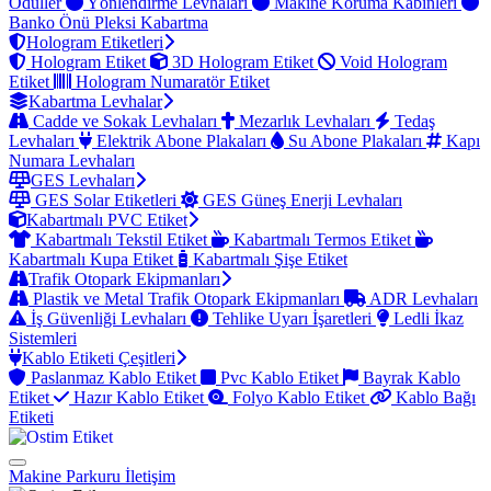
Ödüller
Yönlendirme Levhaları
Makine Koruma Kabinleri
Banko Önü Pleksi Kabartma
Hologram Etiketleri
Hologram Etiket
3D Hologram Etiket
Void Hologram
Etiket
Hologram Numaratör Etiket
Kabartma Levhalar
Cadde ve Sokak Levhaları
Mezarlık Levhaları
Tedaş
Levhaları
Elektrik Abone Plakaları
Su Abone Plakaları
Kapı
Numara Levhaları
GES Levhaları
GES Solar Etiketleri
GES Güneş Enerji Levhaları
Kabartmalı PVC Etiket
Kabartmalı Tekstil Etiket
Kabartmalı Termos Etiket
Kabartmalı Kupa Etiket
Kabartmalı Şişe Etiket
Trafik Otopark Ekipmanları
Plastik ve Metal Trafik Otopark Ekipmanları
ADR Levhaları
İş Güvenliği Levhaları
Tehlike Uyarı İşaretleri
Ledli İkaz
Sistemleri
Kablo Etiketi Çeşitleri
Paslanmaz Kablo Etiket
Pvc Kablo Etiket
Bayrak Kablo
Etiket
Hazır Kablo Etiket
Folyo Kablo Etiket
Kablo Bağı
Etiketi
Makine Parkuru
İletişim