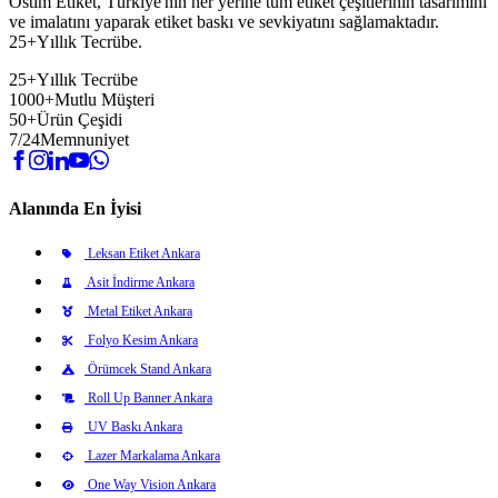
Ostim Etiket, Türkiye'nin her yerine tüm etiket çeşitlerinin tasarımını
ve imalatını yaparak etiket baskı ve sevkiyatını sağlamaktadır.
25+Yıllık Tecrübe.
25+
Yıllık Tecrübe
1000+
Mutlu Müşteri
50+
Ürün Çeşidi
7/24
Memnuniyet
Alanında En İyisi
Leksan Etiket Ankara
Asit İndirme Ankara
Metal Etiket Ankara
Folyo Kesim Ankara
Örümcek Stand Ankara
Roll Up Banner Ankara
UV Baskı Ankara
Lazer Markalama Ankara
One Way Vision Ankara