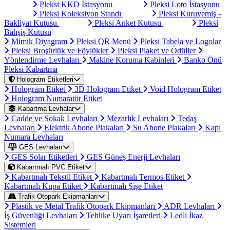
Pleksi KKD İstasyonu
Pleksi Loto İstasyonu
Pleksi Koleksiyon Standı
Pleksi Kuruyemiş -
Bakliyat Kutusu
Pleksi Anket Kutusu
Pleksi
Bahşiş Kutusu
Mimik Diyagram
Pleksi QR Menü
Pleksi Tabela ve Logolar
Pleksi Broşürlük ve Föylükler
Pleksi Plaket ve Ödüller
Yönlendirme Levhaları
Makine Koruma Kabinleri
Banko Önü
Pleksi Kabartma
Hologram Etiketleri
Hologram Etiket
3D Hologram Etiket
Void Hologram Etiket
Hologram Numaratör Etiket
Kabartma Levhalar
Cadde ve Sokak Levhaları
Mezarlık Levhaları
Tedaş
Levhaları
Elektrik Abone Plakaları
Su Abone Plakaları
Kapı
Numara Levhaları
GES Levhaları
GES Solar Etiketleri
GES Güneş Enerji Levhaları
Kabartmalı PVC Etiket
Kabartmalı Tekstil Etiket
Kabartmalı Termos Etiket
Kabartmalı Kupa Etiket
Kabartmalı Şişe Etiket
Trafik Otopark Ekipmanları
Plastik ve Metal Trafik Otopark Ekipmanları
ADR Levhaları
İş Güvenliği Levhaları
Tehlike Uyarı İşaretleri
Ledli İkaz
Sistemleri