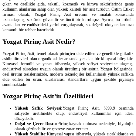
çıkan ve özellikle gıda, tekstil, kozmetik ve kimya sektörlerinde geniş
kullanım alanlarına sahip olan yüksek kaliteli bir asit türüdür. Ostim Etiket
firması olarak, Yozgat Pirinç Asit üretimi ve imalatı konusunda
uzmanlaşmış, sektörde güvenilir ve öncü bir kuruluşuz. Ayrıca, bu ürünün
avantajları ve endüstrideki yerini vurgulayarak, siz değerli okuyucularımıza
kapsamlı bir rehber hazırladık.
Yozgat Pirinç Asit Nedir?
Yozgat Pirinç Asit, temel olarak pirinçten elde edilen ve genellikle glikolik
asidin türevleri olan organik asitler arasında yer alan bir kimyasal bileşiktir.
Kimyasal formülü ve yapısı itibarıyla, yüksek safiyet seviyesine ulaşmış,
endüstriyel süreçlere uygun olarak üretilmiş bir asittir. Yozgat bölgesinde,
özel üretim tesislerimizde, modern teknolojiler kullanılarak yüksek saflıkta
elde edilen bu ürün, uluslararası standartlara uygun şekilde piyasaya
sunulmaktadır.
Yozgat Pirinç Asit’in Özellikleri
Yüksek Saflık Seviyesi:
Yozgat Pirinç Asit, %99,9 oranında
safiyetle üretilmekte olup, endüstriyel kullanımlar için ideal
düzeydedir.
Doğal ve Çevre Dostu:
Pirinç kaynaklı olması nedeniyle, biyolojik
olarak çözünebilir ve çevreye zarar vermez.
Yüksek Stabilite:
Kimyasal yapısı itibarıyla, yüksek sıcaklıklarda ve