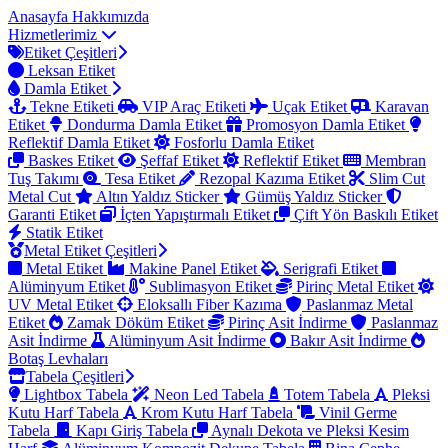
Anasayfa
Hakkımızda
Hizmetlerimiz
Etiket Çeşitleri
Leksan Etiket
Damla Etiket
Tekne Etiketi
VIP Araç Etiketi
Uçak Etiket
Karavan
Etiket
Dondurma Damla Etiket
Promosyon Damla Etiket
Reflektif Damla Etiket
Fosforlu Damla Etiket
Baskes Etiket
Şeffaf Etiket
Reflektif Etiket
Membran
Tuş Takımı
Tesa Etiket
Rezopal Kazıma Etiket
Slim Cut
Metal Cut
Altın Yaldız Sticker
Gümüş Yaldız Sticker
Garanti Etiket
İçten Yapıştırmalı Etiket
Çift Yön Baskılı Etiket
Statik Etiket
Metal Etiket Çeşitleri
Metal Etiket
Makine Panel Etiket
Serigrafi Etiket
Alüminyum Etiket
Sublimasyon Etiket
Pirinç Metal Etiket
UV Metal Etiket
Eloksallı Fiber Kazıma
Paslanmaz Metal
Etiket
Zamak Döküm Etiket
Pirinç Asit İndirme
Paslanmaz
Asit İndirme
Alüminyum Asit İndirme
Bakır Asit İndirme
Botaş Levhaları
Tabela Çeşitleri
Lightbox Tabela
Neon Led Tabela
Totem Tabela
Pleksi
Kutu Harf Tabela
Krom Kutu Harf Tabela
Vinil Germe
Tabela
Kapı Giriş Tabela
Aynalı Dekota ve Pleksi Kesim