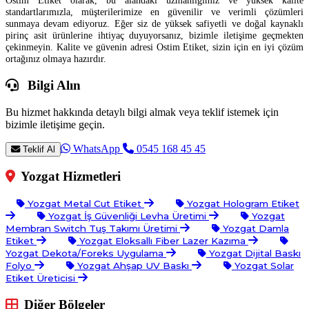
Ostim Etiket olarak, bu alandaki uzmanlığımız ve yüksek kalite
standartlarımızla, müşterilerimize en güvenilir ve verimli çözümleri
sunmaya devam ediyoruz. Eğer siz de yüksek safiyetli ve doğal kaynaklı
pirinç asit ürünlerine ihtiyaç duyuyorsanız, bizimle iletişime geçmekten
çekinmeyin. Kalite ve güvenin adresi Ostim Etiket, sizin için en iyi çözüm
ortağınız olmaya hazırdır.
Bilgi Alın
Bu hizmet hakkında detaylı bilgi almak veya teklif istemek için
bizimle iletişime geçin.
WhatsApp
0545 168 45 45
Teklif Al
Yozgat Hizmetleri
Yozgat Metal Cut Etiket
Yozgat Hologram Etiket
Yozgat İş Güvenliği Levha Üretimi
Yozgat
Membran Switch Tuş Takımı Üretimi
Yozgat Damla
Etiket
Yozgat Eloksallı Fiber Lazer Kazıma
Yozgat Dekota/Foreks Uygulama
Yozgat Dijital Baskı
Folyo
Yozgat Ahşap UV Baskı
Yozgat Solar
Etiket Üreticisi
Diğer Bölgeler