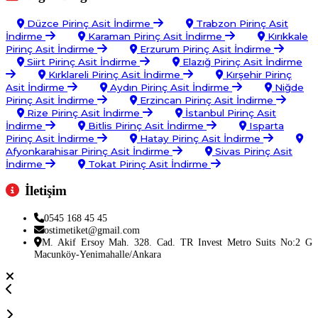
Düzce Pirinç Asit İndirme
Trabzon Pirinç Asit
İndirme
Karaman Pirinç Asit İndirme
Kırıkkale
Pirinç Asit İndirme
Erzurum Pirinç Asit İndirme
Siirt Pirinç Asit İndirme
Elazığ Pirinç Asit İndirme
Kırklareli Pirinç Asit İndirme
Kırşehir Pirinç
Asit İndirme
Aydın Pirinç Asit İndirme
Niğde
Pirinç Asit İndirme
Erzincan Pirinç Asit İndirme
Rize Pirinç Asit İndirme
İstanbul Pirinç Asit
İndirme
Bitlis Pirinç Asit İndirme
Isparta
Pirinç Asit İndirme
Hatay Pirinç Asit İndirme
Afyonkarahisar Pirinç Asit İndirme
Sivas Pirinç Asit
İndirme
Tokat Pirinç Asit İndirme
İletişim
0545 168 45 45
ostimetiket@gmail.com
M. Akif Ersoy Mah. 328. Cad. TR Invest Metro Suits No:2 G
Macunköy-Yenimahalle/Ankara