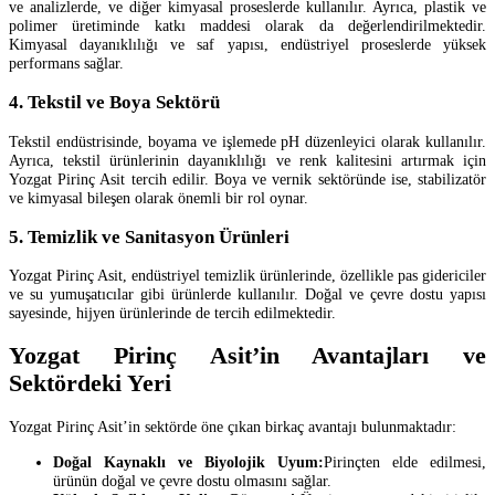
ve analizlerde, ve diğer kimyasal proseslerde kullanılır. Ayrıca, plastik ve
polimer üretiminde katkı maddesi olarak da değerlendirilmektedir.
Kimyasal dayanıklılığı ve saf yapısı, endüstriyel proseslerde yüksek
performans sağlar.
4. Tekstil ve Boya Sektörü
Tekstil endüstrisinde, boyama ve işlemede pH düzenleyici olarak kullanılır.
Ayrıca, tekstil ürünlerinin dayanıklılığı ve renk kalitesini artırmak için
Yozgat Pirinç Asit tercih edilir. Boya ve vernik sektöründe ise, stabilizatör
ve kimyasal bileşen olarak önemli bir rol oynar.
5. Temizlik ve Sanitasyon Ürünleri
Yozgat Pirinç Asit, endüstriyel temizlik ürünlerinde, özellikle pas gidericiler
ve su yumuşatıcılar gibi ürünlerde kullanılır. Doğal ve çevre dostu yapısı
sayesinde, hijyen ürünlerinde de tercih edilmektedir.
Yozgat Pirinç Asit’in Avantajları ve
Sektördeki Yeri
Yozgat Pirinç Asit’in sektörde öne çıkan birkaç avantajı bulunmaktadır:
Doğal Kaynaklı ve Biyolojik Uyum:
Pirinçten elde edilmesi,
ürünün doğal ve çevre dostu olmasını sağlar.