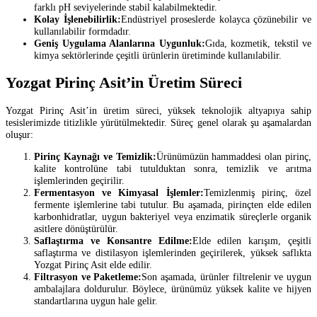
farklı pH seviyelerinde stabil kalabilmektedir.
Kolay İşlenebilirlik:
Endüstriyel proseslerde kolayca çözünebilir ve
kullanılabilir formdadır.
Geniş Uygulama Alanlarına Uygunluk:
Gıda, kozmetik, tekstil ve
kimya sektörlerinde çeşitli ürünlerin üretiminde kullanılabilir.
Yozgat Pirinç Asit’in Üretim Süreci
Yozgat Pirinç Asit’in üretim süreci, yüksek teknolojik altyapıya sahip
tesislerimizde titizlikle yürütülmektedir. Süreç genel olarak şu aşamalardan
oluşur:
Pirinç Kaynağı ve Temizlik:
Ürünümüzün hammaddesi olan pirinç,
kalite kontrolüne tabi tutulduktan sonra, temizlik ve arıtma
işlemlerinden geçirilir.
Fermentasyon ve Kimyasal İşlemler:
Temizlenmiş pirinç, özel
fermente işlemlerine tabi tutulur. Bu aşamada, pirinçten elde edilen
karbonhidratlar, uygun bakteriyel veya enzimatik süreçlerle organik
asitlere dönüştürülür.
Saflaştırma ve Konsantre Edilme:
Elde edilen karışım, çeşitli
saflaştırma ve distilasyon işlemlerinden geçirilerek, yüksek saflıkta
Yozgat Pirinç Asit elde edilir.
Filtrasyon ve Paketleme:
Son aşamada, ürünler filtrelenir ve uygun
ambalajlara doldurulur. Böylece, ürünümüz yüksek kalite ve hijyen
standartlarına uygun hale gelir.