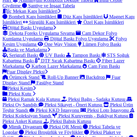
Harf
Alüminyum Kompozit Dekupe Tabela
Bina Cephe
Giydirme
Şantiye ve İnşaat Tabela
İç Mekan Kapı İsimlikleri
Bombeli Kapı İsimlikleri
Düz Kapı İsimlikleri
Magnet Kapı
İsimlikleri
Sürgülü Kapı İsimlikleri
Özel Kapı İsimlikleri
Dijital Baskı Uygulama
Dekota Foreks Uygulama Sıvama
Cam Dekor Folyo
Kumlama Uygulama
Dijital Baskı Folyo Uygulama
Folyo
Kesim Uygulama
One Way Vision
Lümen Folyo Baskı
Baskı ve Markalama
Serigrafi Baskı
UV Baskı
Tampon Baskı
STS Soğuk
Kabartma Baskı
DTF Sıcak Kabartma Baskı
Fiber Lazer
Markalama
Karbon Lazer Markalama
Cam Fırın Baskı
Fuar Display Pleksi
Örümcek Stand
Roll-Up Banner
Backdrop
Fuar
Display Stand
Fasülye Stand
Pleksi Kesim
Pleksi Kutu
Pleksi Ramak Kala Kutusu
Pleksi Bağış - Sadaka Kutusu
Pleksi Oy Sandığı
Pleksi Şikayet - Öneri Kutusu
Pleksi Ürün
Teşhir Standı
Pleksi KKD İstasyonu
Pleksi Loto İstasyonu
Pleksi Koleksiyon Standı
Pleksi Kuruyemiş - Bakliyat Kutusu
Pleksi Anket Kutusu
Pleksi Bahşiş Kutusu
Mimik Diyagram
Pleksi QR Menü
Pleksi Tabela ve
Logolar
Pleksi Broşürlük ve Föylükler
Pleksi Plaket ve