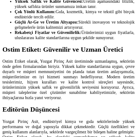
Yüksek Saflık ve Kalite Güvencesi:
Üretim aşamasındaki titizlik,
yüksek saflıkta ürünler sunmamıza imkan tanır.
Çok Yönlü Kullanım:
Gıda, kozmetik, kimya ve tekstil gibi birçok
endüstride tercih edilir.
Güçlü Ar-Ge ve Üretim Altyapısı:
Sürekli inovasyon ve teknolojik
gelişmelerle ürün kalitemizi artırıyoruz.
Rekabetçi Fiyatlar ve Güvenilirlik:
Ürünlerimizi uygun fiyatlarla,
uluslararası kalite standartlarına uygun şekilde sunuyoruz.
Ostim Etiket: Güvenilir ve Uzman Üretici
Ostim Etiket olarak, Yozgat Pirinç Asit üretiminde uzmanlaşmış, sektörün
önde gelen firmalarından biriyiz. Yüksek kalite standartlarına uygun, çevre
duyarlı ve müşteri memnuniyetini ön planda tutan üretim anlayışımızla,
müşterilerimize en iyi hizmeti sunmayı hedefliyoruz. Modern üretim
tesislerimiz, hijyen kuralları ve kalite kontrol süreçleri sayesinde,
ürünlerimizin yüksek saflık ve güvenilirlik seviyesini koruyoruz. Ayrıca,
müşteri taleplerine özel çözümler sunabilme kabiliyetimizle, sektörün
ihtiyaçlarına hızla yanıt veriyoruz.
Editörün Düşüncesi
Yozgat Pirinç Asit, endüstriyel kimya ve gıda sektörlerinde yüksek
performansı ve doğal yapısıyla dikkat çekmektedir. Güçlü özellikleri ve
geniş kullanım alanlarıyla, sektörde vazgeçilmez bir bileşen haline gelmiştir.