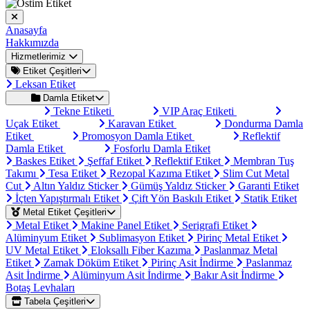
Anasayfa
Hakkımızda
Hizmetlerimiz
Etiket Çeşitleri
Leksan Etiket
Damla Etiket
Tekne Etiketi
VIP Araç Etiketi
Uçak Etiket
Karavan Etiket
Dondurma Damla
Etiket
Promosyon Damla Etiket
Reflektif
Damla Etiket
Fosforlu Damla Etiket
Baskes Etiket
Şeffaf Etiket
Reflektif Etiket
Membran Tuş
Takımı
Tesa Etiket
Rezopal Kazıma Etiket
Slim Cut Metal
Cut
Altın Yaldız Sticker
Gümüş Yaldız Sticker
Garanti Etiket
İçten Yapıştırmalı Etiket
Çift Yön Baskılı Etiket
Statik Etiket
Metal Etiket Çeşitleri
Metal Etiket
Makine Panel Etiket
Serigrafi Etiket
Alüminyum Etiket
Sublimasyon Etiket
Pirinç Metal Etiket
UV Metal Etiket
Eloksallı Fiber Kazıma
Paslanmaz Metal
Etiket
Zamak Döküm Etiket
Pirinç Asit İndirme
Paslanmaz
Asit İndirme
Alüminyum Asit İndirme
Bakır Asit İndirme
Botaş Levhaları
Tabela Çeşitleri