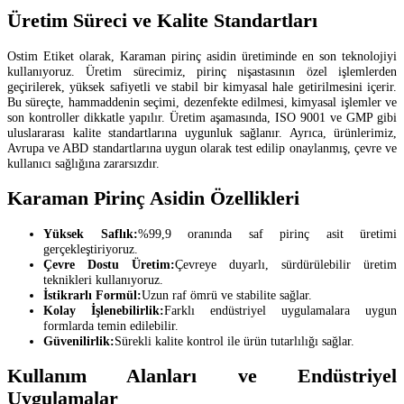
Üretim Süreci ve Kalite Standartları
Ostim Etiket olarak, Karaman pirinç asidin üretiminde en son teknolojiyi
kullanıyoruz. Üretim sürecimiz, pirinç nişastasının özel işlemlerden
geçirilerek, yüksek safiyetli ve stabil bir kimyasal hale getirilmesini içerir.
Bu süreçte, hammaddenin seçimi, dezenfekte edilmesi, kimyasal işlemler ve
son kontroller dikkatle yapılır. Üretim aşamasında, ISO 9001 ve GMP gibi
uluslararası kalite standartlarına uygunluk sağlanır. Ayrıca, ürünlerimiz,
Avrupa ve ABD standartlarına uygun olarak test edilip onaylanmış, çevre ve
kullanıcı sağlığına zararsızdır.
Karaman Pirinç Asidin Özellikleri
Yüksek Saflık:
%99,9 oranında saf pirinç asit üretimi
gerçekleştiriyoruz.
Çevre Dostu Üretim:
Çevreye duyarlı, sürdürülebilir üretim
teknikleri kullanıyoruz.
İstikrarlı Formül:
Uzun raf ömrü ve stabilite sağlar.
Kolay İşlenebilirlik:
Farklı endüstriyel uygulamalara uygun
formlarda temin edilebilir.
Güvenilirlik:
Sürekli kalite kontrol ile ürün tutarlılığı sağlar.
Kullanım Alanları ve Endüstriyel
Uygulamalar