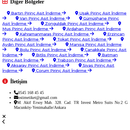
Diğer Bölgeler
Bartın Pirinç Asit İndirme
Uşak Pirinç Asit İndirme
Van Pirinç Asit İndirme
Gümüşhane Pirinç
Asit İndirme
Zonguldak Pirinç Asit İndirme
Muş Pirinç Asit İndirme
Ardahan Pirinç Asit İndirme
Kahramanmaraş Pirinç Asit İndirme
Erzincan
Pirinç Asit İndirme
Tokat Pirinç Asit İndirme
Aydın Pirinç Asit İndirme
Manisa Pirinç Asit İndirme
Bolu Pirinç Asit İndirme
Çanakkale Pirinç Asit
İndirme
Bitlis Pirinç Asit İndirme
Batman
Pirinç Asit İndirme
Trabzon Pirinç Asit İndirme
Aksaray Pirinç Asit İndirme
Sivas Pirinç Asit
İndirme
Çorum Pirinç Asit İndirme
İletişim
0545 168 45 45
ostimetiket@gmail.com
M. Akif Ersoy Mah. 328. Cad. TR Invest Metro Suits No:2 G
Macunköy-Yenimahalle/Ankara