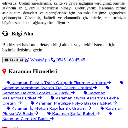
ediyoruz. Üretim süreçlerimiz, kalite ve çevre sağlığına verdiğimiz önemle,
sektörün en güvenilir tedarikçisi olmayı sürdürüyoruz. Karaman pirinç
asidin tüm detayları ve siparişleriniz için bizimle iletişime geçmekten
çekinmeyin. Güvenilir, kaliteli ve ekonomik çözümlerle, endüstrinizin
büyümesine katkı sağlamayı hedefliyoruz.
Bilgi Alın
Bu hizmet hakkında detaylı bilgi almak veya teklif istemek için
bizimle iletişime geçin.
WhatsApp
0545 168 45 45
Teklif Al
Karaman Hizmetleri
Karaman Plastik Trafik Otopark Ekipman Üretimi
Karaman Membran Switch Tuş Takımı Üretimi
Karaman Dekota Foreks UV Baskı
Karaman
Paslanmaz Etiket
Karaman Oyma Kabartma Levha
Üretimi
Karaman Metalize Folyo Baskes Etiket
Karaman İç Mekan Kapı İsimlik Üretimi
Karaman
Pleksi UV Baskı
Karaman Şeffaf Etiket
Karaman Cam UV Baskı