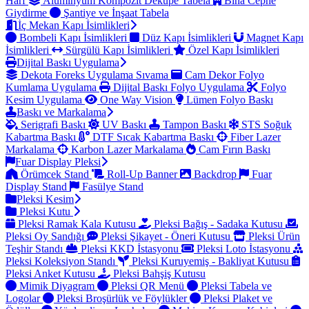
Harf
Alüminyum Kompozit Dekupe Tabela
Bina Cephe
Giydirme
Şantiye ve İnşaat Tabela
İç Mekan Kapı İsimlikleri
Bombeli Kapı İsimlikleri
Düz Kapı İsimlikleri
Magnet Kapı
İsimlikleri
Sürgülü Kapı İsimlikleri
Özel Kapı İsimlikleri
Dijital Baskı Uygulama
Dekota Foreks Uygulama Sıvama
Cam Dekor Folyo
Kumlama Uygulama
Dijital Baskı Folyo Uygulama
Folyo
Kesim Uygulama
One Way Vision
Lümen Folyo Baskı
Baskı ve Markalama
Serigrafi Baskı
UV Baskı
Tampon Baskı
STS Soğuk
Kabartma Baskı
DTF Sıcak Kabartma Baskı
Fiber Lazer
Markalama
Karbon Lazer Markalama
Cam Fırın Baskı
Fuar Display Pleksi
Örümcek Stand
Roll-Up Banner
Backdrop
Fuar
Display Stand
Fasülye Stand
Pleksi Kesim
Pleksi Kutu
Pleksi Ramak Kala Kutusu
Pleksi Bağış - Sadaka Kutusu
Pleksi Oy Sandığı
Pleksi Şikayet - Öneri Kutusu
Pleksi Ürün
Teşhir Standı
Pleksi KKD İstasyonu
Pleksi Loto İstasyonu
Pleksi Koleksiyon Standı
Pleksi Kuruyemiş - Bakliyat Kutusu
Pleksi Anket Kutusu
Pleksi Bahşiş Kutusu
Mimik Diyagram
Pleksi QR Menü
Pleksi Tabela ve
Logolar
Pleksi Broşürlük ve Föylükler
Pleksi Plaket ve