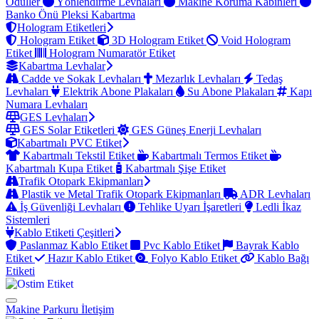
Ödüller
Yönlendirme Levhaları
Makine Koruma Kabinleri
Banko Önü Pleksi Kabartma
Hologram Etiketleri
Hologram Etiket
3D Hologram Etiket
Void Hologram
Etiket
Hologram Numaratör Etiket
Kabartma Levhalar
Cadde ve Sokak Levhaları
Mezarlık Levhaları
Tedaş
Levhaları
Elektrik Abone Plakaları
Su Abone Plakaları
Kapı
Numara Levhaları
GES Levhaları
GES Solar Etiketleri
GES Güneş Enerji Levhaları
Kabartmalı PVC Etiket
Kabartmalı Tekstil Etiket
Kabartmalı Termos Etiket
Kabartmalı Kupa Etiket
Kabartmalı Şişe Etiket
Trafik Otopark Ekipmanları
Plastik ve Metal Trafik Otopark Ekipmanları
ADR Levhaları
İş Güvenliği Levhaları
Tehlike Uyarı İşaretleri
Ledli İkaz
Sistemleri
Kablo Etiketi Çeşitleri
Paslanmaz Kablo Etiket
Pvc Kablo Etiket
Bayrak Kablo
Etiket
Hazır Kablo Etiket
Folyo Kablo Etiket
Kablo Bağı
Etiketi
Makine Parkuru
İletişim