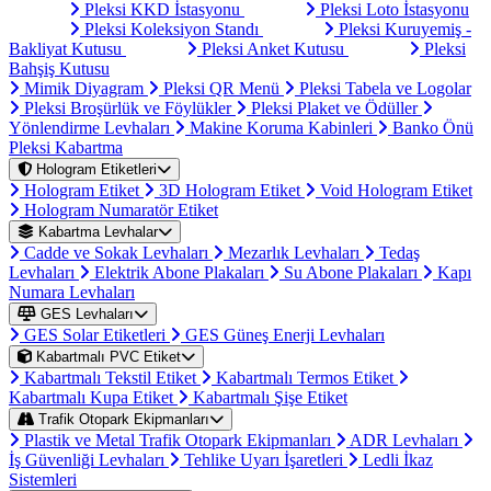
Pleksi KKD İstasyonu
Pleksi Loto İstasyonu
Pleksi Koleksiyon Standı
Pleksi Kuruyemiş -
Bakliyat Kutusu
Pleksi Anket Kutusu
Pleksi
Bahşiş Kutusu
Mimik Diyagram
Pleksi QR Menü
Pleksi Tabela ve Logolar
Pleksi Broşürlük ve Föylükler
Pleksi Plaket ve Ödüller
Yönlendirme Levhaları
Makine Koruma Kabinleri
Banko Önü
Pleksi Kabartma
Hologram Etiketleri
Hologram Etiket
3D Hologram Etiket
Void Hologram Etiket
Hologram Numaratör Etiket
Kabartma Levhalar
Cadde ve Sokak Levhaları
Mezarlık Levhaları
Tedaş
Levhaları
Elektrik Abone Plakaları
Su Abone Plakaları
Kapı
Numara Levhaları
GES Levhaları
GES Solar Etiketleri
GES Güneş Enerji Levhaları
Kabartmalı PVC Etiket
Kabartmalı Tekstil Etiket
Kabartmalı Termos Etiket
Kabartmalı Kupa Etiket
Kabartmalı Şişe Etiket
Trafik Otopark Ekipmanları
Plastik ve Metal Trafik Otopark Ekipmanları
ADR Levhaları
İş Güvenliği Levhaları
Tehlike Uyarı İşaretleri
Ledli İkaz
Sistemleri