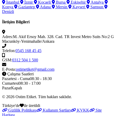
İstanbul
İzmir
Kocaeli
Bursa
Eskişehir
Antalya
Konya
Gaziantep
Adana
Mersin
Kayseri
Samsun
Denizli
İletişim Bilgileri
Adres:
M. Akif Ersoy Mah. 328. Cad. TR Invest Metro Suits No:2 G
Macunköy-Yenimahalle/Ankara
Telefon:
0545 168 45 45
GSM:
0312 504 1 500
E-Posta:
ostimetiket@gmail.com
Çalışma Saatleri
Pazartesi - Cuma
08:30 - 18:30
Cumartesi
08:30 - 17:00
Pazar
Kapalı
© 2026
Ostim Etiket
. Tüm hakları saklıdır.
Türkiye'de
ile üretildi
Gizlilik Politikası
Kullanım Şartları
KVKK
Site
Haritası