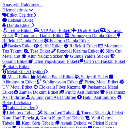
Anasayfa
Hakkımızda
Hizmetlerimiz
Etiket Çeşitleri
Leksan Etiket
Damla Etiket
Tekne Etiketi
VIP Araç Etiketi
Uçak Etiket
Karavan
Etiket
Dondurma Damla Etiket
Promosyon Damla Etiket
Reflektif Damla Etiket
Fosforlu Damla Etiket
Baskes Etiket
Şeffaf Etiket
Reflektif Etiket
Membran
Tuş Takımı
Tesa Etiket
Rezopal Kazıma Etiket
Slim Cut
Metal Cut
Altın Yaldız Sticker
Gümüş Yaldız Sticker
Garanti Etiket
İçten Yapıştırmalı Etiket
Çift Yön Baskılı Etiket
Statik Etiket
Metal Etiket Çeşitleri
Metal Etiket
Makine Panel Etiket
Serigrafi Etiket
Alüminyum Etiket
Sublimasyon Etiket
Pirinç Metal Etiket
UV Metal Etiket
Eloksallı Fiber Kazıma
Paslanmaz Metal
Etiket
Zamak Döküm Etiket
Pirinç Asit İndirme
Paslanmaz
Asit İndirme
Alüminyum Asit İndirme
Bakır Asit İndirme
Botaş Levhaları
Tabela Çeşitleri
Lightbox Tabela
Neon Led Tabela
Totem Tabela
Pleksi
Kutu Harf Tabela
Krom Kutu Harf Tabela
Vinil Germe
Tabela
Kapı Giriş Tabela
Aynalı Dekota ve Pleksi Kesim