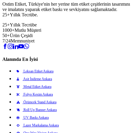
Ostim Etiket, Türkiye'nin her yerine tüm etiket çeşitlerinin tasarımını
ve imalatını yaparak etiket baskı ve sevkiyatını sağlamaktadır.
25+Yıllık Tecrübe.
25+
Yıllık Tecrübe
1000+
Mutlu Müşteri
50+
Ürün Çeşidi
7/24
Memnuniyet
Alanında En İyisi
Leksan Etiket Ankara
Asit İndirme Ankara
Metal Etiket Ankara
Folyo Kesim Ankara
Örümcek Stand Ankara
Roll Up Banner Ankara
UV Baskı Ankara
Lazer Markalama Ankara
One Way Vision Ankara