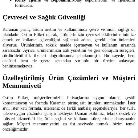
Kolay İşleme ve Depolama:
Kolay depolanabilir ve işlenebilir
formdadır.
Çevresel ve Sağlık Güvenliği
Karaman pirinç asidin üretim ve kullanımında çevre ve insan sağlığı ön
plandadır. Ostim Etiket olarak, ürünlerimizin çevresel etkilerini minimize
etmek ve kullanıcı güvenliğini sağlamak adına, gerekli tüm önlemleri
alıyoruz. Ürünlerimiz, toksik madde içermeyen ve kullanım sırasında
zararsızdır. Ayrıca, ürünlerimizin atık yönetimi ve geri dönüşüm süreçleri,
sürdürülebilirlik ilkeleri doğrultusunda planlanmıştır. Bu sayede, hem
endüstri hem de çevre açısından sorumlu bir üretim anlayışını
benimsemekteyiz.
Özelleştirilmiş Ürün Çözümleri ve Müşteri
Memnuniyeti
Ostim Etiket, müşterilerimizin ihtiyaçlarına uygun olarak, çeşitli
konsantrasyon ve formda Karaman pirinç asit ürünleri sunmaktadır. İster
sıvı, ister katı formda, isterseniz de farklı ambalaj seçenekleriyle, her türlü
talebe uygun çözümler geliştirmekteyiz. Uzman ekibimiz, teknik destek ve
müşteri hizmetleri ile, ürün seçimi ve kullanım süreçlerinde danışmanlık
sağlar. Müşteri memnuniyetini en üst seviyede tutmak, bizim temel
önceliğimizdir.