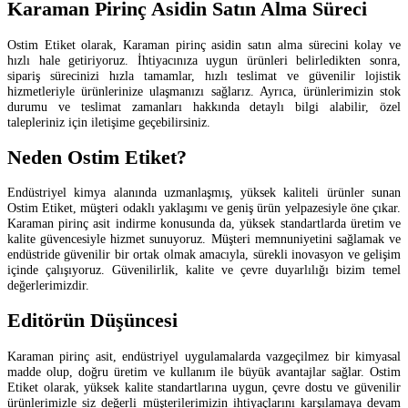
Karaman Pirinç Asidin Satın Alma Süreci
Ostim Etiket olarak, Karaman pirinç asidin satın alma sürecini kolay ve
hızlı hale getiriyoruz. İhtiyacınıza uygun ürünleri belirledikten sonra,
sipariş sürecinizi hızla tamamlar, hızlı teslimat ve güvenilir lojistik
hizmetleriyle ürünlerinize ulaşmanızı sağlarız. Ayrıca, ürünlerimizin stok
durumu ve teslimat zamanları hakkında detaylı bilgi alabilir, özel
talepleriniz için iletişime geçebilirsiniz.
Neden Ostim Etiket?
Endüstriyel kimya alanında uzmanlaşmış, yüksek kaliteli ürünler sunan
Ostim Etiket, müşteri odaklı yaklaşımı ve geniş ürün yelpazesiyle öne çıkar.
Karaman pirinç asit indirme konusunda da, yüksek standartlarda üretim ve
kalite güvencesiyle hizmet sunuyoruz. Müşteri memnuniyetini sağlamak ve
endüstride güvenilir bir ortak olmak amacıyla, sürekli inovasyon ve gelişim
içinde çalışıyoruz. Güvenilirlik, kalite ve çevre duyarlılığı bizim temel
değerlerimizdir.
Editörün Düşüncesi
Karaman pirinç asit, endüstriyel uygulamalarda vazgeçilmez bir kimyasal
madde olup, doğru üretim ve kullanım ile büyük avantajlar sağlar. Ostim
Etiket olarak, yüksek kalite standartlarına uygun, çevre dostu ve güvenilir
ürünlerimizle siz değerli müşterilerimizin ihtiyaçlarını karşılamaya devam