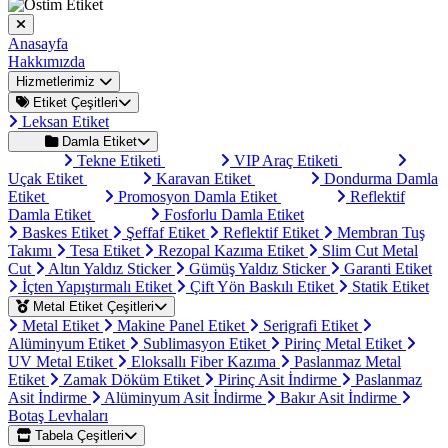
Anasayfa
Hakkımızda
Hizmetlerimiz
Etiket Çeşitleri
Leksan Etiket
Damla Etiket
Tekne Etiketi
VIP Araç Etiketi
Uçak Etiket
Karavan Etiket
Dondurma Damla
Etiket
Promosyon Damla Etiket
Reflektif
Damla Etiket
Fosforlu Damla Etiket
Baskes Etiket
Şeffaf Etiket
Reflektif Etiket
Membran Tuş
Takımı
Tesa Etiket
Rezopal Kazıma Etiket
Slim Cut Metal
Cut
Altın Yaldız Sticker
Gümüş Yaldız Sticker
Garanti Etiket
İçten Yapıştırmalı Etiket
Çift Yön Baskılı Etiket
Statik Etiket
Metal Etiket Çeşitleri
Metal Etiket
Makine Panel Etiket
Serigrafi Etiket
Alüminyum Etiket
Sublimasyon Etiket
Pirinç Metal Etiket
UV Metal Etiket
Eloksallı Fiber Kazıma
Paslanmaz Metal
Etiket
Zamak Döküm Etiket
Pirinç Asit İndirme
Paslanmaz
Asit İndirme
Alüminyum Asit İndirme
Bakır Asit İndirme
Botaş Levhaları
Tabela Çeşitleri