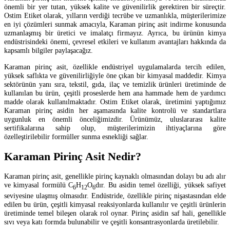
önemli bir yer tutan, yüksek kalite ve güvenilirlik gerektiren bir süreçtir.
Ostim Etiket olarak, yılların verdiği tecrübe ve uzmanlıkla, müşterilerimize
en iyi çözümleri sunmak amacıyla, Karaman pirinç asit indirme konusunda
uzmanlaşmış bir üretici ve imalatçı firmayız. Ayrıca, bu ürünün kimya
endüstrisindeki önemi, çevresel etkileri ve kullanım avantajları hakkında da
kapsamlı bilgiler paylaşacağız.
Karaman pirinç asit, özellikle endüstriyel uygulamalarda tercih edilen,
yüksek saflıkta ve güvenilirliğiyle öne çıkan bir kimyasal maddedir. Kimya
sektörünün yanı sıra, tekstil, gıda, ilaç ve temizlik ürünleri üretiminde de
kullanılan bu ürün, çeşitli proseslerde hem ana hammade hem de yardımcı
madde olarak kullanılmaktadır. Ostim Etiket olarak, üretimini yaptığımız
Karaman pirinç asidin her aşamasında kalite kontrolü ve standartlara
uygunluk en önemli önceliğimizdir. Ürünümüz, uluslararası kalite
sertifikalarına sahip olup, müşterilerimizin ihtiyaçlarına göre
özelleştirilebilir formüller sunma esnekliği sağlar.
Karaman Pirinç Asit Nedir?
Karaman pirinç asit, genellikle pirinç kaynaklı olmasından dolayı bu adı alır
ve kimyasal formülü C
H
O
dır. Bu asidin temel özelliği, yüksek safiyet
6
12
6
seviyesine ulaşmış olmasıdır. Endüstride, özellikle pirinç nişastasından elde
edilen bu ürün, çeşitli kimyasal reaksiyonlarda kullanılır ve çeşitli ürünlerin
üretiminde temel bileşen olarak rol oynar. Pirinç asidin saf hali, genellikle
sıvı veya katı formda bulunabilir ve çeşitli konsantrasyonlarda üretilebilir.