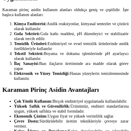
Karaman pirinç asidin kullanım alanları oldukça geniş ve çeşitlidir. İşte
başlıca kullanım alanları:
Kimya Endüstrisi:
Asidik reaksiyonlar, kimyasal sentezler ve çözücü
olarak kullanılır.
Gıda Sektörü:
Gıda katkı maddesi, pH düzenleyici ve stabilizatör
olarak tercih edilir.
Temizlik Ürünleri:
Endüstriyel ve evsel temizlik ürünlerinde asidik
özellikleriyle kullanılır.
Tekstil Sektörü:
Boyama ve dokuma işlemlerinde pH ayarlayıcı
olarak kullanılır.
İlaç Sanayisi:
Bazı ilaçların üretiminde ara madde olarak görev
yapar.
Elektronik ve Yüzey Temizliği:
Hassas yüzeylerin temizlenmesinde
kullanılır.
Karaman Pirinç Asidin Avantajları
Çok Yönlü Kullanım:
Birçok endüstriyel uygulamada kullanılabilir.
Yüksek Saflık ve Güvenilirlik:
Ürünümüz, endüstri standartlarına
uygun, yüksek saflıkta ve stabil formdadır.
Ekonomik Çözüm:
Uygun fiyat ve yüksek verimlilik sağlar.
Çevre Dostu:
Sürdürülebilir üretim teknikleriyle çevreye zarar
vermez.