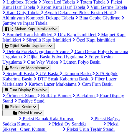
Lightbox Tabela
Neon Led Tabela
Totem Tabela
Pleksi
Kutu Harf Tabela
Krom Kutu Harf Tabela
Vinil Germe Tabela
Kapı Giriş Tabela
Aynalı Dekota ve Pleksi Kesim Harf
Alüminyum Kompozit Dekupe Tabela
Bina Cephe Giydirme
Şantiye ve İnşaat Tabela
İç Mekan Kapı İsimlikleri
Bombeli Kapı İsimlikleri
Düz Kapı İsimlikleri
Magnet Kapı
İsimlikleri
Sürgülü Kapı İsimlikleri
Özel Kapı İsimlikleri
Dijital Baskı Uygulama
Dekota Foreks Uygulama Sıvama
Cam Dekor Folyo Kumlama
Uygulama
Dijital Baskı Folyo Uygulama
Folyo Kesim
Uygulama
One Way Vision
Lümen Folyo Baskı
Baskı ve Markalama
Serigrafi Baskı
UV Baskı
Tampon Baskı
STS Soğuk
Kabartma Baskı
DTF Sıcak Kabartma Baskı
Fiber Lazer
Markalama
Karbon Lazer Markalama
Cam Fırın Baskı
Fuar Display Pleksi
Örümcek Stand
Roll-Up Banner
Backdrop
Fuar Display
Stand
Fasülye Stand
Pleksi Kesim
Pleksi Kutu
Pleksi Ramak Kala Kutusu
Pleksi Bağış -
Sadaka Kutusu
Pleksi Oy Sandığı
Pleksi
Şikayet - Öneri Kutusu
Pleksi Ürün Teşhir Standı