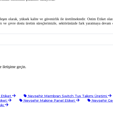
ileşen olarak, yüksek kalite ve güvenirlik ile üretilmektedir. Ostim Etiket ola
arı ve çevre dostu üretim süreçlerimizle, sektörünüzde fark yaratmaya devam 
 iletişime geçin.
 Etiket
Nevşehir Membran Switch Tuş Takımı Üretimi
tiket
Nevşehir Makine Panel Etiket
Nevşehir Ge
skı