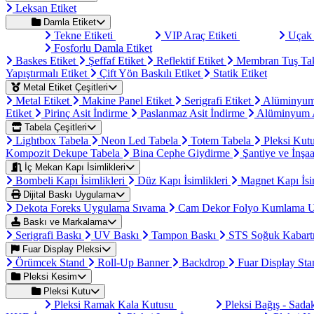
Leksan Etiket
Damla Etiket
Tekne Etiketi
VIP Araç Etiketi
Uçak 
Fosforlu Damla Etiket
Baskes Etiket
Şeffaf Etiket
Reflektif Etiket
Membran Tuş Ta
Yapıştırmalı Etiket
Çift Yön Baskılı Etiket
Statik Etiket
Metal Etiket Çeşitleri
Metal Etiket
Makine Panel Etiket
Serigrafi Etiket
Alüminyum
Etiket
Pirinç Asit İndirme
Paslanmaz Asit İndirme
Alüminyum A
Tabela Çeşitleri
Lightbox Tabela
Neon Led Tabela
Totem Tabela
Pleksi Kut
Kompozit Dekupe Tabela
Bina Cephe Giydirme
Şantiye ve İnşaa
İç Mekan Kapı İsimlikleri
Bombeli Kapı İsimlikleri
Düz Kapı İsimlikleri
Magnet Kapı İsi
Dijital Baskı Uygulama
Dekota Foreks Uygulama Sıvama
Cam Dekor Folyo Kumlama 
Baskı ve Markalama
Serigrafi Baskı
UV Baskı
Tampon Baskı
STS Soğuk Kabart
Fuar Display Pleksi
Örümcek Stand
Roll-Up Banner
Backdrop
Fuar Display St
Pleksi Kesim
Pleksi Kutu
Pleksi Ramak Kala Kutusu
Pleksi Bağış - Sad