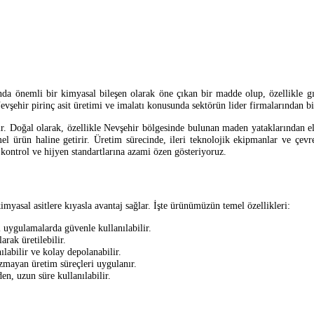
rında önemli bir kimyasal bileşen olarak öne çıkan bir madde olup, özellikle g
vşehir pirinç asit üretimi ve imalatı konusunda sektörün lider firmalarından b
r. Doğal olarak, özellikle Nevşehir bölgesinde bulunan maden yataklarından el
 temel ürün haline getirir. Üretim sürecinde, ileri teknolojik ekipmanlar ve çe
kontrol ve hijyen standartlarına azami özen gösteriyoruz.
kimyasal asitlere kıyasla avantaj sağlar. İşte ürünümüzün temel özellikleri:
i uygulamalarda güvenle kullanılabilir.
rak üretilebilir.
ılabilir ve kolay depolanabilir.
zmayan üretim süreçleri uygulanır.
n, uzun süre kullanılabilir.