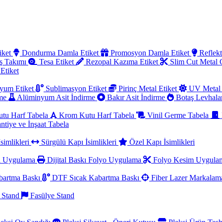
iket
Dondurma Damla Etiket
Promosyon Damla Etiket
Reflekt
ş Takımı
Tesa Etiket
Rezopal Kazıma Etiket
Slim Cut Metal
 Etiket
yum Etiket
Sublimasyon Etiket
Pirinç Metal Etiket
UV Metal 
rme
Alüminyum Asit İndirme
Bakır Asit İndirme
Botaş Levhala
utu Harf Tabela
Krom Kutu Harf Tabela
Vinil Germe Tabela
ntiye ve İnşaat Tabela
simlikleri
Sürgülü Kapı İsimlikleri
Özel Kapı İsimlikleri
a Uygulama
Dijital Baskı Folyo Uygulama
Folyo Kesim Uygul
artma Baskı
DTF Sıcak Kabartma Baskı
Fiber Lazer Markala
 Stand
Fasülye Stand