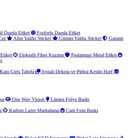
if Damla Etiket
Fosforlu Damla Etiket
 Cut
Altın Yaldız Sticker
Gümüş Yaldız Sticker
Garanti
Etiket
Eloksallı Fiber Kazıma
Paslanmaz Metal Etiket
rı
Kapı Giriş Tabela
Aynalı Dekota ve Pleksi Kesim Harf
ama
One Way Vision
Lümen Folyo Baskı
ma
Karbon Lazer Markalama
Cam Fırın Baskı