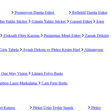
Promosyon Damla Etiket
Reflektif Damla Etiket
tın Yaldız Sticker
Gümüş Yaldız Sticker
Garanti Etiket
İçten
Eloksallı Fiber Kazıma
Paslanmaz Metal Etiket
Zamak Döküm
Giriş Tabela
Aynalı Dekota ve Pleksi Kesim Harf
Alüminyum
One Way Vision
Lümen Folyo Baskı
rbon Lazer Markalama
Cam Fırın Baskı
eri Kutusu
Pleksi Ürün Teşhir Standı
Pleksi