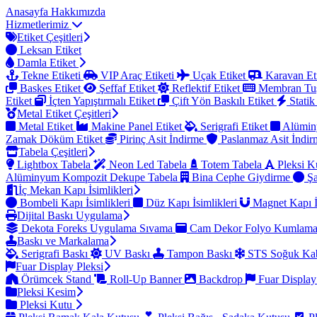
Anasayfa
Hakkımızda
Hizmetlerimiz
Etiket Çeşitleri
Leksan Etiket
Damla Etiket
Tekne Etiketi
VIP Araç Etiketi
Uçak Etiket
Karavan Et
Baskes Etiket
Şeffaf Etiket
Reflektif Etiket
Membran Tu
Etiket
İçten Yapıştırmalı Etiket
Çift Yön Baskılı Etiket
Statik
Metal Etiket Çeşitleri
Metal Etiket
Makine Panel Etiket
Serigrafi Etiket
Alümin
Zamak Döküm Etiket
Pirinç Asit İndirme
Paslanmaz Asit İndi
Tabela Çeşitleri
Lightbox Tabela
Neon Led Tabela
Totem Tabela
Pleksi K
Alüminyum Kompozit Dekupe Tabela
Bina Cephe Giydirme
Şa
İç Mekan Kapı İsimlikleri
Bombeli Kapı İsimlikleri
Düz Kapı İsimlikleri
Magnet Kapı İ
Dijital Baskı Uygulama
Dekota Foreks Uygulama Sıvama
Cam Dekor Folyo Kumlam
Baskı ve Markalama
Serigrafi Baskı
UV Baskı
Tampon Baskı
STS Soğuk Kab
Fuar Display Pleksi
Örümcek Stand
Roll-Up Banner
Backdrop
Fuar Display
Pleksi Kesim
Pleksi Kutu