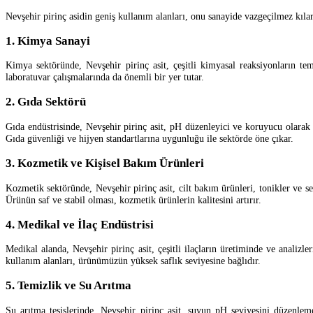
Nevşehir pirinç asidin geniş kullanım alanları, onu sanayide vazgeçilmez kıla
1. Kimya Sanayi
Kimya sektöründe, Nevşehir pirinç asit, çeşitli kimyasal reaksiyonların tem
laboratuvar çalışmalarında da önemli bir yer tutar.
2. Gıda Sektörü
Gıda endüstrisinde, Nevşehir pirinç asit, pH düzenleyici ve koruyucu olarak 
Gıda güvenliği ve hijyen standartlarına uygunluğu ile sektörde öne çıkar.
3. Kozmetik ve Kişisel Bakım Ürünleri
Kozmetik sektöründe, Nevşehir pirinç asit, cilt bakım ürünleri, tonikler ve s
Ürünün saf ve stabil olması, kozmetik ürünlerin kalitesini artırır.
4. Medikal ve İlaç Endüstrisi
Medikal alanda, Nevşehir pirinç asit, çeşitli ilaçların üretiminde ve analizle
kullanım alanları, ürünümüzün yüksek saflık seviyesine bağlıdır.
5. Temizlik ve Su Arıtma
Su arıtma tesislerinde, Nevşehir pirinç asit, suyun pH seviyesini düzenleme