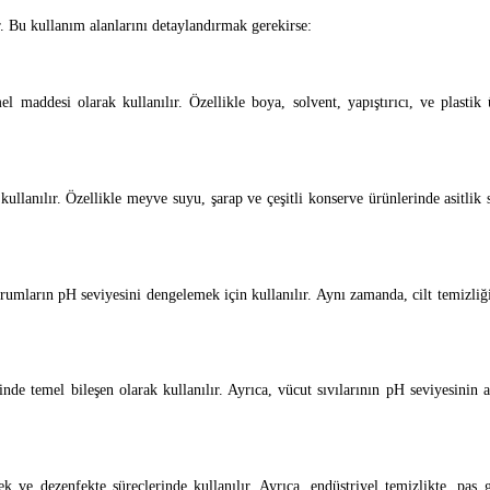
r. Bu kullanım alanlarını detaylandırmak gerekirse:
el maddesi olarak kullanılır. Özellikle boya, solvent, yapıştırıcı, ve plasti
kullanılır. Özellikle meyve suyu, şarap ve çeşitli konserve ürünlerinde asitlik
erumların pH seviyesini dengelemek için kullanılır. Aynı zamanda, cilt temizliği
rinde temel bileşen olarak kullanılır. Ayrıca, vücut sıvılarının pH seviyesinin 
k ve dezenfekte süreçlerinde kullanılır. Ayrıca, endüstriyel temizlikte, pas