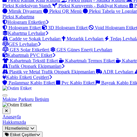
Pleksi Ramak Kala Kutusu
Pleksi Bağış - Sadaka Kutusu
Pl
Pleksi Koleksiyon Standı
Pleksi Kuruyemiş - Bakliyat Kutusu
P
Mimik Diyagram
Pleksi QR Menü
Pleksi Tabela ve Logola
Pleksi Kabartma
Hologram Etiketleri
Hologram Etiket
3D Hologram Etiket
Void Hologram Etike
Kabartma Levhalar
Cadde ve Sokak Levhaları
Mezarlık Levhaları
Tedaş Levhal
GES Levhaları
GES Solar Etiketleri
GES Güneş Enerji Levhaları
Kabartmalı PVC Etiket
Kabartmalı Tekstil Etiket
Kabartmalı Termos Etiket
Kabartm
Trafik Otopark Ekipmanları
Plastik ve Metal Trafik Otopark Ekipmanları
ADR Levhaları
Kablo Etiketi Çeşitleri
Paslanmaz Kablo Etiket
Pvc Kablo Etiket
Bayrak Kablo Eti
Makine Parkuru
İletişim
Anasayfa
Hakkımızda
Hizmetlerimiz
Etiket Çeşitleri