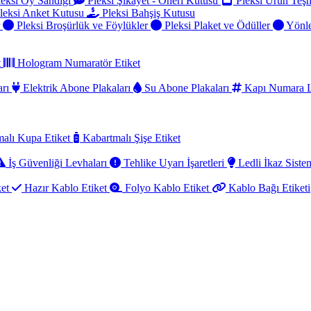
eksi Oy Sandığı
Pleksi Şikayet - Öneri Kutusu
Pleksi Ürün Teşh
leksi Anket Kutusu
Pleksi Bahşiş Kutusu
r
Pleksi Broşürlük ve Föylükler
Pleksi Plaket ve Ödüller
Yönle
t
Hologram Numaratör Etiket
arı
Elektrik Abone Plakaları
Su Abone Plakaları
Kapı Numara L
alı Kupa Etiket
Kabartmalı Şişe Etiket
İş Güvenliği Levhaları
Tehlike Uyarı İşaretleri
Ledli İkaz Sistem
ket
Hazır Kablo Etiket
Folyo Kablo Etiket
Kablo Bağı Etiketi