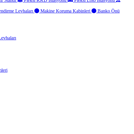
ir Standı
Pleksi KKD İstasyonu
Pleksi Loto İstasyonu
ndirme Levhaları
Makine Koruma Kabinleri
Banko Önü
evhaları
leri