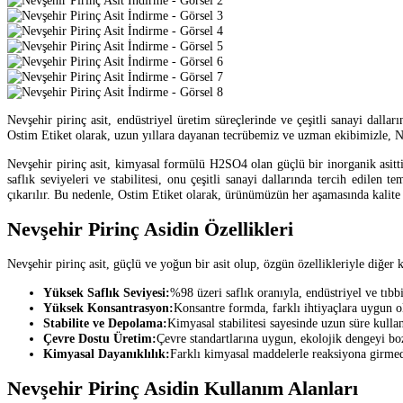
Nevşehir pirinç asit, endüstriyel üretim süreçlerinde ve çeşitli sanayi dalla
Ostim Etiket olarak, uzun yıllara dayanan tecrübemiz ve uzman ekibimizle, Ne
Nevşehir pirinç asit, kimyasal formülü H2SO4 olan güçlü bir inorganik asitti
saflık seviyeleri ve stabilitesi, onu çeşitli sanayi dallarında tercih edilen
çıkarılır. Bu nedenle, Ostim Etiket olarak, ürünümüzün her aşamasında kalite 
Nevşehir Pirinç Asidin Özellikleri
Nevşehir pirinç asit, güçlü ve yoğun bir asit olup, özgün özellikleriyle diğer 
Yüksek Saflık Seviyesi:
%98 üzeri saflık oranıyla, endüstriyel ve tıbb
Yüksek Konsantrasyon:
Konsantre formda, farklı ihtiyaçlara uygun ola
Stabilite ve Depolama:
Kimyasal stabilitesi sayesinde uzun süre kullan
Çevre Dostu Üretim:
Çevre standartlarına uygun, ekolojik dengeyi bo
Kimyasal Dayanıklılık:
Farklı kimyasal maddelerle reaksiyona girmede
Nevşehir Pirinç Asidin Kullanım Alanları