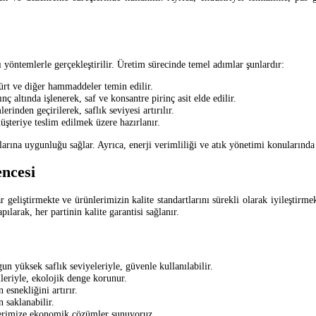
ı yöntemlerle gerçekleştirilir. Üretim sürecinde temel adımlar şunlardır:
ürt ve diğer hammaddeler temin edilir.
 altında işlenerek, saf ve konsantre pirinç asit elde edilir.
erinden geçirilerek, saflık seviyesi artırılır.
şteriye teslim edilmek üzere hazırlanır.
larına uygunluğu sağlar. Ayrıca, enerji verimliliği ve atık yönetimi konularında 
encesi
geliştirmekte ve ürünlerimizin kalite standartlarını sürekli olarak iyileştirmekt
ılarak, her partinin kalite garantisi sağlanır.
n yüksek saflık seviyeleriyle, güvenle kullanılabilir.
leriyle, ekolojik denge korunur.
 esnekliğini artırır.
 saklanabilir.
lerimize ekonomik çözümler sunuyoruz.