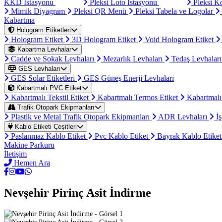
KKD İstasyonu
Pleksi Loto İstasyonu
Pleksi K
Mimik Diyagram
Pleksi QR Menü
Pleksi Tabela ve Logolar
Kabartma
Hologram Etiketleri
Hologram Etiket
3D Hologram Etiket
Void Hologram Etiket
Kabartma Levhalar
Cadde ve Sokak Levhaları
Mezarlık Levhaları
Tedaş Levhalar
GES Levhaları
GES Solar Etiketleri
GES Güneş Enerji Levhaları
Kabartmalı PVC Etiket
Kabartmalı Tekstil Etiket
Kabartmalı Termos Etiket
Kabartmalı
Trafik Otopark Ekipmanları
Plastik ve Metal Trafik Otopark Ekipmanları
ADR Levhaları
İş
Kablo Etiketi Çeşitleri
Paslanmaz Kablo Etiket
Pvc Kablo Etiket
Bayrak Kablo Etike
Makine Parkuru
İletişim
Hemen Ara
Nevşehir Pirinç Asit İndirme