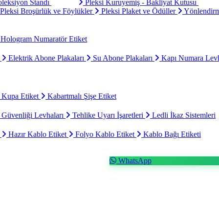
oleksiyon Standı
Pleksi Kuruyemiş - Bakliyat Kutusu
Pleksi Broşürlük ve Föylükler
Pleksi Plaket ve Ödüller
Yönlendirm
Hologram Numaratör Etiket
ı
Elektrik Abone Plakaları
Su Abone Plakaları
Kapı Numara Levh
 Kupa Etiket
Kabartmalı Şişe Etiket
 Güvenliği Levhaları
Tehlike Uyarı İşaretleri
Ledli İkaz Sistemleri
t
Hazır Kablo Etiket
Folyo Kablo Etiket
Kablo Bağı Etiketi
WhatsApp