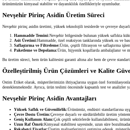
ürünümüzün kimyasal stabilite ve dayanıklılık özellikleriyle uyumludur.
Nevşehir Pirinç Asidin Üretim Süreci
Nevşehir pirinç asidin üretimi, yüksek teknolojili tesislerde ve çevreye duyarl
Hammadde Temini:
Nevşehir bölgesinde bulunan yüksek saflıkta kük
Asit Üretimi:
Hammadde, özel reaksiyon tanklarında yüksek ısı ve basınç
Saflaştırma ve Filtreleme:
Ürün, çeşitli filtrasyon ve saflaştırma işleml
Paketleme ve Depolama:
Ürün, hijyenik koşullarda ambalajlanır ve mü
Bu üretim süreci, hem ürün kalitesini garanti altına alır hem de çevre standart
Özelleştirilmiş Ürün Çözümleri ve Kalite Güv
Ostim Etiket olarak, müşterilerimizin ihtiyaçlarına uygun özel formülasyonlar 
desteklenmektedir. Ayrıca, ürün teslimi öncesinde kapsamlı test ve analizler yap
Nevşehir Pirinç Asidin Avantajları
Yüksek Saflık ve Güvenilirlik:
Ürünümüz, endüstri standartlarına uygu
Çevre Dostu Üretim:
Çevreye duyarlı ve sürdürülebilir üretim yöntem
Geniş Kullanım Alanı:
Çok çeşitli sektörlerde kullanılabilmesi, ürünün
Uzun Raf Ömrü:
Kimyasal stabilitesi sayesinde, uzun süre bozulmadan
Rekabetçi Fiyatlar:
Üretim maliyetlerimizi optimize ederek, müşteri