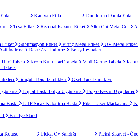
Etiket
Karavan Etiket
Dondurma Damla Etiket
kımı
Tesa Etiket
Rezopal Kazıma Etiket
Slim Cut Metal Cut
Al
 Etiket
Sublimasyon Etiket
Pirinç Metal Etiket
UV Metal Etiket
sit İndirme
Bakır Asit İndirme
Botaş Levhaları
u Harf Tabela
Krom Kutu Harf Tabela
Vinil Germe Tabela
Kapı 
t Tabela
mlikleri
Sürgülü Kapı İsimlikleri
Özel Kapı İsimlikleri
Uygulama
Dijital Baskı Folyo Uygulama
Folyo Kesim Uygulama
ma Baskı
DTF Sıcak Kabartma Baskı
Fiber Lazer Markalama
Ka
and
Fasülye Stand
aka Kutusu
Pleksi Oy Sandığı
Pleksi Şikayet - Ön