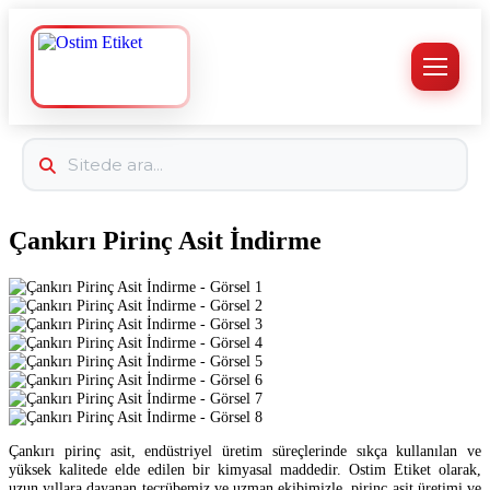
Çankırı Pirinç Asit İndirme
Çankırı pirinç asit, endüstriyel üretim süreçlerinde sıkça kullanılan ve
yüksek kalitede elde edilen bir kimyasal maddedir. Ostim Etiket olarak,
uzun yıllara dayanan tecrübemiz ve uzman ekibimizle, pirinç asit üretimi ve