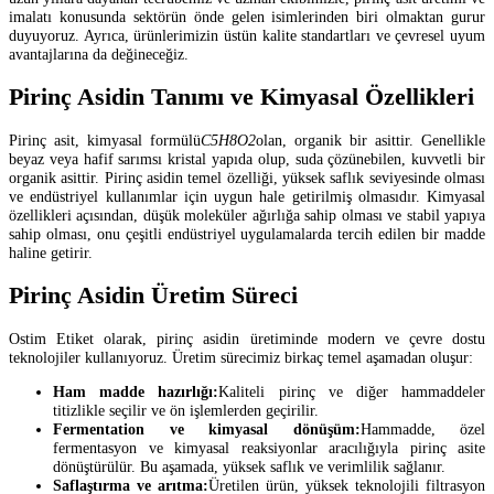
imalatı konusunda sektörün önde gelen isimlerinden biri olmaktan gurur
duyuyoruz. Ayrıca, ürünlerimizin üstün kalite standartları ve çevresel uyum
avantajlarına da değineceğiz.
Pirinç Asidin Tanımı ve Kimyasal Özellikleri
Pirinç asit, kimyasal formülü
C5H8O2
olan, organik bir asittir. Genellikle
beyaz veya hafif sarımsı kristal yapıda olup, suda çözünebilen, kuvvetli bir
organik asittir. Pirinç asidin temel özelliği, yüksek saflık seviyesinde olması
ve endüstriyel kullanımlar için uygun hale getirilmiş olmasıdır. Kimyasal
özellikleri açısından, düşük moleküler ağırlığa sahip olması ve stabil yapıya
sahip olması, onu çeşitli endüstriyel uygulamalarda tercih edilen bir madde
haline getirir.
Pirinç Asidin Üretim Süreci
Ostim Etiket olarak, pirinç asidin üretiminde modern ve çevre dostu
teknolojiler kullanıyoruz. Üretim sürecimiz birkaç temel aşamadan oluşur:
Ham madde hazırlığı:
Kaliteli pirinç ve diğer hammaddeler
titizlikle seçilir ve ön işlemlerden geçirilir.
Fermentation ve kimyasal dönüşüm:
Hammadde, özel
fermentasyon ve kimyasal reaksiyonlar aracılığıyla pirinç asite
dönüştürülür. Bu aşamada, yüksek saflık ve verimlilik sağlanır.
Saflaştırma ve arıtma:
Üretilen ürün, yüksek teknolojili filtrasyon