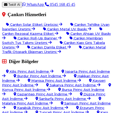
WhatsApp
0545 168 45 45
Teklif Al
Çankırı Hizmetleri
Çankırı Solar Etiket Üreticisi
Çankırı Tehlike Uyarı
İşaretleri Üretimi
Çankırı Metal UV Baskı
Çankırı Rezopal Kazıma Etiket
Çankırı Ahşap UV Baskı
Çankırı Roll-Up Banner
Çankırı Membran
Switch Tuş Takımı Üretimi
Çankırı Kapı Giriş Tabela
Üretimi
Çankırı Damla Etiket
Çankırı Metal
Trafik Otopark Ekipman Üretimi
Diğer Bölgeler
Kilis Pirinç Asit İndirme
Isparta Pirinç Asit İndirme
Burdur Pirinç Asit İndirme
Hakkari Pirinç Asit
İndirme
Manisa Pirinç Asit İndirme
Kayseri
Pirinç Asit İndirme
Sakarya Pirinç Asit İndirme
Konya Pirinç Asit İndirme
Bursa Pirinç Asit İndirme
Gaziantep Pirinç Asit İndirme
Düzce Pirinç
Asit İndirme
Şanlıurfa Pirinç Asit İndirme
Malatya Pirinç Asit İndirme
Samsun Pirinç Asit İndirme
Karabük Pirinç Asit İndirme
Erzurum Pirinç
Asit İndirme
Tunceli Pirinç Asit İndirme
Kars