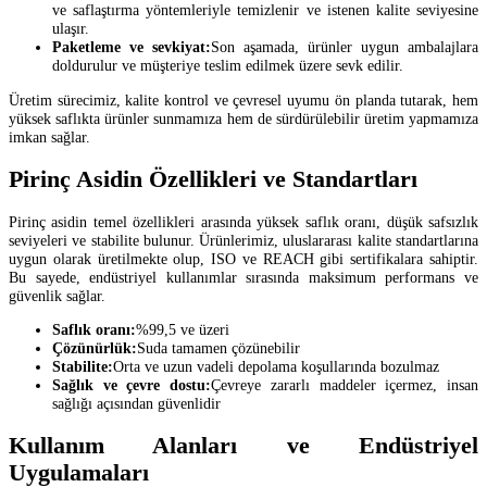
ve saflaştırma yöntemleriyle temizlenir ve istenen kalite seviyesine
ulaşır.
Paketleme ve sevkiyat:
Son aşamada, ürünler uygun ambalajlara
doldurulur ve müşteriye teslim edilmek üzere sevk edilir.
Üretim sürecimiz, kalite kontrol ve çevresel uyumu ön planda tutarak, hem
yüksek saflıkta ürünler sunmamıza hem de sürdürülebilir üretim yapmamıza
imkan sağlar.
Pirinç Asidin Özellikleri ve Standartları
Pirinç asidin temel özellikleri arasında yüksek saflık oranı, düşük safsızlık
seviyeleri ve stabilite bulunur. Ürünlerimiz, uluslararası kalite standartlarına
uygun olarak üretilmekte olup, ISO ve REACH gibi sertifikalara sahiptir.
Bu sayede, endüstriyel kullanımlar sırasında maksimum performans ve
güvenlik sağlar.
Saflık oranı:
%99,5 ve üzeri
Çözünürlük:
Suda tamamen çözünebilir
Stabilite:
Orta ve uzun vadeli depolama koşullarında bozulmaz
Sağlık ve çevre dostu:
Çevreye zararlı maddeler içermez, insan
sağlığı açısından güvenlidir
Kullanım Alanları ve Endüstriyel
Uygulamaları