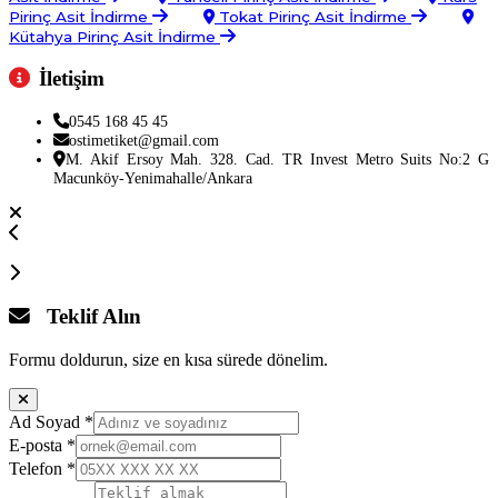
Pirinç Asit İndirme
Tokat Pirinç Asit İndirme
Kütahya Pirinç Asit İndirme
İletişim
0545 168 45 45
ostimetiket@gmail.com
M. Akif Ersoy Mah. 328. Cad. TR Invest Metro Suits No:2 G
Macunköy-Yenimahalle/Ankara
Teklif Alın
Formu doldurun, size en kısa sürede dönelim.
Ad Soyad
*
E-posta
*
Telefon
*