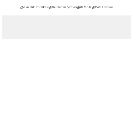
Gizlilik Politikası
Kullanım Şartları
KVKK
Site Haritası