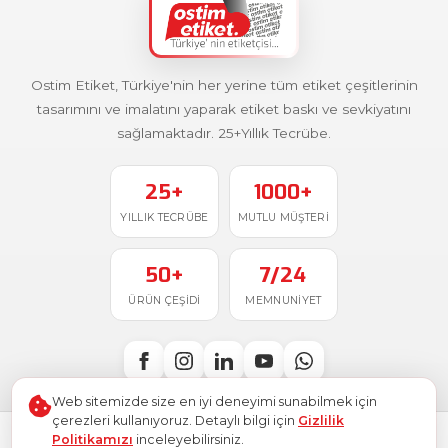
Ostim Etiket, Türkiye'nin her yerine tüm etiket çeşitlerinin
tasarımını ve imalatını yaparak etiket baskı ve sevkiyatını
sağlamaktadır. 25+Yıllık Tecrübe.
25+
1000+
YILLIK TECRÜBE
MUTLU MÜŞTERI
50+
7/24
ÜRÜN ÇEŞIDI
MEMNUNIYET
Web sitemizde size en iyi deneyimi sunabilmek için
çerezleri kullanıyoruz. Detaylı bilgi için
Gizlilik
Politikamızı
inceleyebilirsiniz.
Türkiye'de
ile üretildi