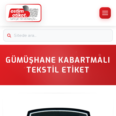
GÜMÜŞHANE KABARTMALI
TEKSTIL ETIKET