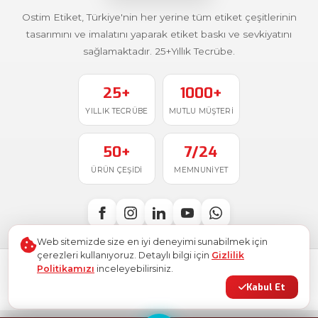
Ostim Etiket, Türkiye'nin her yerine tüm etiket çeşitlerinin
tasarımını ve imalatını yaparak etiket baskı ve sevkiyatını
sağlamaktadır. 25+Yıllık Tecrübe.
25+
1000+
YILLIK TECRÜBE
MUTLU MÜŞTERI
50+
7/24
ÜRÜN ÇEŞIDI
MEMNUNIYET
Web sitemizde size en iyi deneyimi sunabilmek için
çerezleri kullanıyoruz. Detaylı bilgi için
Gizlilik
Politikamızı
inceleyebilirsiniz.
Türkiye'de
ile üretildi
© 2026
Ostim Etiket
. Tüm hakları saklıdır.
Kabul Et
Gizlilik Politikası
Kullanım Şartları
KVKK
Site Haritası