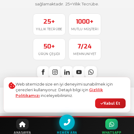
sağlamaktadır. 25+Yıllık Tecrübe.
25+
1000+
YILLIK TECRÜBE
MUTLU MÜŞTERI
50+
7/24
ÜRÜN ÇEŞIDI
MEMNUNIYET
Web sitemizde size en iyi deneyimi sunabilmek için
çerezleri kullanıyoruz. Detaylı bilgi için
Gizlilik
Politikamızı
inceleyebilirsiniz.
Türkiye'de
ile üretildi
© 2026
Ostim Etiket
. Tüm hakları saklıdır.
Kabul Et
Gizlilik Politikası
Kullanım Şartları
KVKK
Site Haritası
HEMEN ARA
ANASAYFA
WHATSAPP