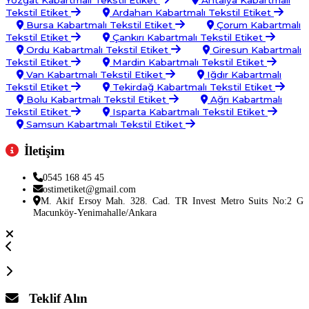
Yozgat Kabartmalı Tekstil Etiket
Antalya Kabartmalı
Tekstil Etiket
Ardahan Kabartmalı Tekstil Etiket
Bursa Kabartmalı Tekstil Etiket
Çorum Kabartmalı
Tekstil Etiket
Çankırı Kabartmalı Tekstil Etiket
Ordu Kabartmalı Tekstil Etiket
Giresun Kabartmalı
Tekstil Etiket
Mardin Kabartmalı Tekstil Etiket
Van Kabartmalı Tekstil Etiket
Iğdır Kabartmalı
Tekstil Etiket
Tekirdağ Kabartmalı Tekstil Etiket
Bolu Kabartmalı Tekstil Etiket
Ağrı Kabartmalı
Tekstil Etiket
Isparta Kabartmalı Tekstil Etiket
Samsun Kabartmalı Tekstil Etiket
İletişim
0545 168 45 45
ostimetiket@gmail.com
M. Akif Ersoy Mah. 328. Cad. TR Invest Metro Suits No:2 G
Macunköy-Yenimahalle/Ankara
Teklif Alın