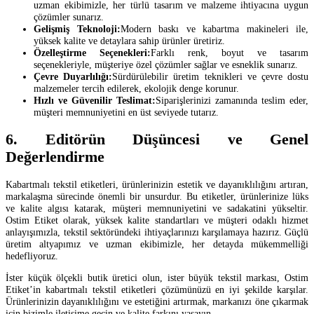
uzman ekibimizle, her türlü tasarım ve malzeme ihtiyacına uygun
çözümler sunarız.
Gelişmiş Teknoloji:
Modern baskı ve kabartma makineleri ile,
yüksek kalite ve detaylara sahip ürünler üretiriz.
Özelleştirme Seçenekleri:
Farklı renk, boyut ve tasarım
seçenekleriyle, müşteriye özel çözümler sağlar ve esneklik sunarız.
Çevre Duyarlılığı:
Sürdürülebilir üretim teknikleri ve çevre dostu
malzemeler tercih edilerek, ekolojik denge korunur.
Hızlı ve Güvenilir Teslimat:
Siparişlerinizi zamanında teslim eder,
müşteri memnuniyetini en üst seviyede tutarız.
6. Editörün Düşüncesi ve Genel
Değerlendirme
Kabartmalı tekstil etiketleri, ürünlerinizin estetik ve dayanıklılığını artıran,
markalaşma sürecinde önemli bir unsurdur. Bu etiketler, ürünlerinize lüks
ve kalite algısı katarak, müşteri memnuniyetini ve sadakatini yükseltir.
Ostim Etiket olarak, yüksek kalite standartları ve müşteri odaklı hizmet
anlayışımızla, tekstil sektöründeki ihtiyaçlarınızı karşılamaya hazırız. Güçlü
üretim altyapımız ve uzman ekibimizle, her detayda mükemmelliği
hedefliyoruz.
İster küçük ölçekli butik üretici olun, ister büyük tekstil markası, Ostim
Etiket’in kabartmalı tekstil etiketleri çözümünüzü en iyi şekilde karşılar.
Ürünlerinizin dayanıklılığını ve estetiğini artırmak, markanızı öne çıkarmak
için bizimle iletişime geçin ve kalite farkını yaşayın.