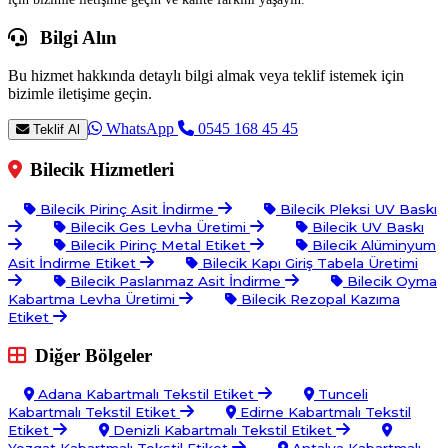
Bilgi Alın
Bu hizmet hakkında detaylı bilgi almak veya teklif istemek için
bizimle iletişime geçin.
WhatsApp
0545 168 45 45
Teklif Al
Bilecik Hizmetleri
Bilecik Pirinç Asit İndirme
Bilecik Pleksi UV Baskı
Bilecik Ges Levha Üretimi
Bilecik UV Baskı
Bilecik Pirinç Metal Etiket
Bilecik Alüminyum
Asit İndirme Etiket
Bilecik Kapı Giriş Tabela Üretimi
Bilecik Paslanmaz Asit İndirme
Bilecik Oyma
Kabartma Levha Üretimi
Bilecik Rezopal Kazıma
Etiket
Diğer Bölgeler
Adana Kabartmalı Tekstil Etiket
Tunceli
Kabartmalı Tekstil Etiket
Edirne Kabartmalı Tekstil
Etiket
Denizli Kabartmalı Tekstil Etiket