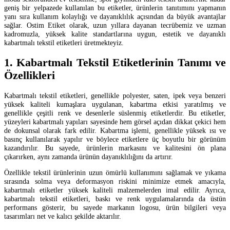
geniş bir yelpazede kullanılan bu etiketler, ürünlerin tanıtımını yapmanın
yanı sıra kullanım kolaylığı ve dayanıklılık açısından da büyük avantajlar
sağlar. Ostim Etiket olarak, uzun yıllara dayanan tecrübemiz ve uzman
kadromuzla, yüksek kalite standartlarına uygun, estetik ve dayanıklı
kabartmalı tekstil etiketleri üretmekteyiz.
1. Kabartmalı Tekstil Etiketlerinin Tanımı ve
Özellikleri
Kabartmalı tekstil etiketleri, genellikle polyester, saten, ipek veya benzeri
yüksek kaliteli kumaşlara uygulanan, kabartma etkisi yaratılmış ve
genellikle çeşitli renk ve desenlerle süslenmiş etiketlerdir. Bu etiketler,
yüzeyleri kabartmalı yapıları sayesinde hem görsel açıdan dikkat çekici hem
de dokunsal olarak fark edilir. Kabartma işlemi, genellikle yüksek ısı ve
basınç kullanılarak yapılır ve böylece etiketlere üç boyutlu bir görünüm
kazandırılır. Bu sayede, ürünlerin markasını ve kalitesini ön plana
çıkarırken, aynı zamanda ürünün dayanıklılığını da artırır.
Özellikle tekstil ürünlerinin uzun ömürlü kullanımını sağlamak ve yıkama
sırasında solma veya deformasyon riskini minimize etmek amacıyla,
kabartmalı etiketler yüksek kaliteli malzemelerden imal edilir. Ayrıca,
kabartmalı tekstil etiketleri, baskı ve renk uygulamalarında da üstün
performans gösterir, bu sayede markanın logosu, ürün bilgileri veya
tasarımları net ve kalıcı şekilde aktarılır.