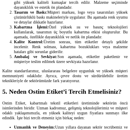
gibi yüksek kaliteli kumaşlar tercih edilir. Malzeme seçiminde
dayanıklılık ve estetik ön plandadır.
Tasarım ve Baskı:
Müşteri markası, logo veya tasarımları yüksek
çözünürlüklü baskı makineleriyle uygulanır. Bu aşamada renk uyumu
ve detaylar dikkatle hazırlanır.
Kabartma İşlemi:
Özel yüksek ısı ve basınç teknolojileri
kullanılarak, tasarımın üç boyutlu kabartma etkisi oluşturulur. Bu
aşamada, özellikle dayanıklılık ve netlik ön plandadır.
Kalite Kontrol:
Üretim sonrası, tüm etiketler detaylı şekilde
incelenir. Renk solması, kabartma bozuklukları veya malzeme
hataları gibi sorunlar giderilir.
Ambalaj ve Sevkiyat:
Son aşamada, etiketler paketlenir ve
müşteriye teslim edilmek üzere sevkiyata hazırlanır.
Kalite standartlarımız, uluslararası belgelere uygunluk ve yüksek müşteri
memnuniyeti odaklıdır. Ayrıca, çevre dostu ve sürdürülebilir üretim
teknikleriyle de sektörümüzde fark yaratıyoruz.
5. Neden Ostim Etiket’i Tercih Etmelisiniz?
Ostim Etiket, kabartmalı tekstil etiketleri üretiminde sektörün öncü
isimlerinden biridir. Uzman kadromuz, gelişmiş teknolojilerimiz ve müşteri
odaklı yaklaşımımızla, en yüksek kaliteyi uygun fiyatlara sunmayı ilke
edindik. İşte bizi tercih etmeniz için birkaç neden:
Uzmanlık ve Deneyim:
Uzun yıllara dayanan sektör tecrübemiz ve