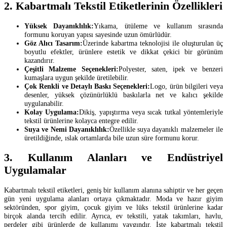
2. Kabartmalı Tekstil Etiketlerinin Özellikleri
Yüksek Dayanıklılık:
Yıkama, ütüleme ve kullanım sırasında
formunu koruyan yapısı sayesinde uzun ömürlüdür.
Göz Alıcı Tasarım:
Üzerinde kabartma teknolojisi ile oluşturulan üç
boyutlu efektler, ürünlere estetik ve dikkat çekici bir görünüm
kazandırır.
Çeşitli Malzeme Seçenekleri:
Polyester, saten, ipek ve benzeri
kumaşlara uygun şekilde üretilebilir.
Çok Renkli ve Detaylı Baskı Seçenekleri:
Logo, ürün bilgileri veya
desenler, yüksek çözünürlüklü baskılarla net ve kalıcı şekilde
uygulanabilir.
Kolay Uygulama:
Dikiş, yapıştırma veya sıcak tutkal yöntemleriyle
tekstil ürünlerine kolayca entegre edilir.
Suya ve Nemi Dayanıklılık:
Özellikle suya dayanıklı malzemeler ile
üretildiğinde, ıslak ortamlarda bile uzun süre formunu korur.
3. Kullanım Alanları ve Endüstriyel
Uygulamalar
Kabartmalı tekstil etiketleri, geniş bir kullanım alanına sahiptir ve her geçen
gün yeni uygulama alanları ortaya çıkmaktadır. Moda ve hazır giyim
sektöründen, spor giyim, çocuk giyim ve lüks tekstil ürünlerine kadar
birçok alanda tercih edilir. Ayrıca, ev tekstili, yatak takımları, havlu,
perdeler gibi ürünlerde de kullanımı yaygındır. İşte kabartmalı tekstil