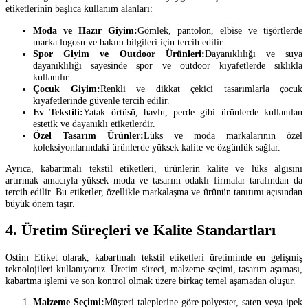
etiketlerinin başlıca kullanım alanları:
Moda ve Hazır Giyim:
Gömlek, pantolon, elbise ve tişörtlerde
marka logosu ve bakım bilgileri için tercih edilir.
Spor Giyim ve Outdoor Ürünleri:
Dayanıklılığı ve suya
dayanıklılığı sayesinde spor ve outdoor kıyafetlerde sıklıkla
kullanılır.
Çocuk Giyim:
Renkli ve dikkat çekici tasarımlarla çocuk
kıyafetlerinde güvenle tercih edilir.
Ev Tekstili:
Yatak örtüsü, havlu, perde gibi ürünlerde kullanılan
estetik ve dayanıklı etiketlerdir.
Özel Tasarım Ürünler:
Lüks ve moda markalarının özel
koleksiyonlarındaki ürünlerde yüksek kalite ve özgünlük sağlar.
Ayrıca, kabartmalı tekstil etiketleri, ürünlerin kalite ve lüks algısını
artırmak amacıyla yüksek moda ve tasarım odaklı firmalar tarafından da
tercih edilir. Bu etiketler, özellikle markalaşma ve ürünün tanıtımı açısından
büyük önem taşır.
4. Üretim Süreçleri ve Kalite Standartları
Ostim Etiket olarak, kabartmalı tekstil etiketleri üretiminde en gelişmiş
teknolojileri kullanıyoruz. Üretim süreci, malzeme seçimi, tasarım aşaması,
kabartma işlemi ve son kontrol olmak üzere birkaç temel aşamadan oluşur.
Malzeme Seçimi:
Müşteri taleplerine göre polyester, saten veya ipek