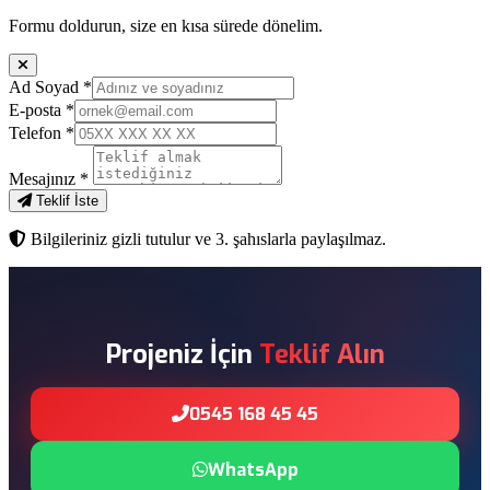
Formu doldurun, size en kısa sürede dönelim.
Ad Soyad
*
E-posta
*
Telefon
*
Mesajınız
*
Teklif İste
Bilgileriniz gizli tutulur ve 3. şahıslarla paylaşılmaz.
Projeniz İçin
Teklif Alın
0545 168 45 45
WhatsApp