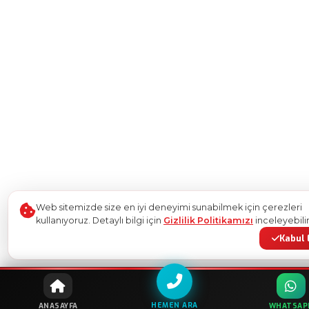
Web sitemizde size en iyi deneyimi sunabilmek için çerezleri
kullanıyoruz. Detaylı bilgi için
Gizlilik Politikamızı
inceleyebilir
Kabul 
HEMEN ARA
ANASAYFA
WHATSAP