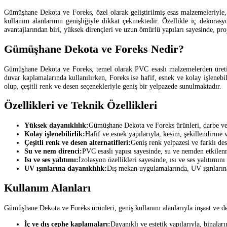
Gümüşhane Dekota ve Foreks, özel olarak geliştirilmiş esas malzemeleriyle,
kullanım alanlarının genişliğiyle dikkat çekmektedir. Özellikle iç dekor
avantajlarından biri, yüksek dirençleri ve uzun ömürlü yapıları sayesinde, pro
Gümüşhane Dekota ve Foreks Nedir?
Gümüşhane Dekota ve Foreks, temel olarak PVC esaslı malzemelerden üretilm
duvar kaplamalarında kullanılırken, Foreks ise hafif, esnek ve kolay işlenebi
olup, çeşitli renk ve desen seçenekleriyle geniş bir yelpazede sunulmaktadır.
Özellikleri ve Teknik Özellikleri
Yüksek dayanıklılık:
Gümüşhane Dekota ve Foreks ürünleri, darbe ve ç
Kolay işlenebilirlik:
Hafif ve esnek yapılarıyla, kesim, şekillendirme 
Çeşitli renk ve desen alternatifleri:
Geniş renk yelpazesi ve farklı de
Su ve nem direnci:
PVC esaslı yapısı sayesinde, su ve nemden etkilenm
Isı ve ses yalıtımı:
İzolasyon özellikleri sayesinde, ısı ve ses yalıtımı
UV ışınlarına dayanıklılık:
Dış mekan uygulamalarında, UV ışınlarına 
Kullanım Alanları
Gümüşhane Dekota ve Foreks ürünleri, geniş kullanım alanlarıyla inşaat ve dek
İç ve dış cephe kaplamaları:
Dayanıklı ve estetik yapılarıyla, binalar