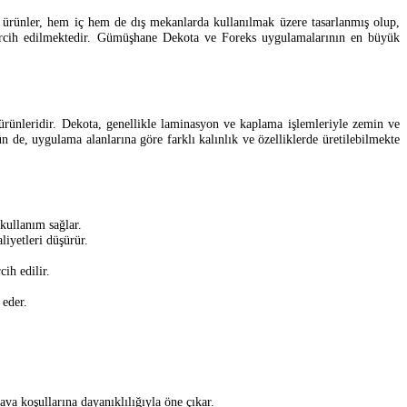
u ürünler, hem iç hem de dış mekanlarda kullanılmak üzere tasarlanmış olup,
 tercih edilmektedir. Gümüşhane Dekota ve Foreks uygulamalarının en büyük
rünleridir. Dekota, genellikle laminasyon ve kaplama işlemleriyle zemin ve
n de, uygulama alanlarına göre farklı kalınlık ve özelliklerde üretilebilmekte
kullanım sağlar.
liyetleri düşürür.
ih edilir.
 eder.
ava koşullarına dayanıklılığıyla öne çıkar.