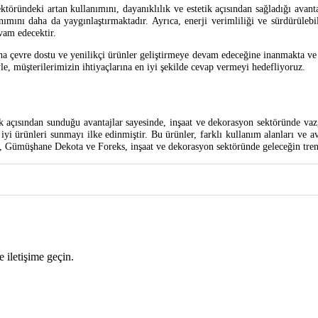
öründeki artan kullanımını, dayanıklılık ve estetik açısından sağladığı avan
nımını daha da yaygınlaştırmaktadır. Ayrıca, enerji verimliliği ve sürdürülebi
vam edecektir.
aha çevre dostu ve yenilikçi ürünler geliştirmeye devam edeceğine inanmakta v
iyle, müşterilerimizin ihtiyaçlarına en iyi şekilde cevap vermeyi hedefliyoruz.
k açısından sunduğu avantajlar sayesinde, inşaat ve dekorasyon sektöründe vaz
yi ürünleri sunmayı ilke edinmiştir. Bu ürünler, farklı kullanım alanları ve ava
yle, Gümüşhane Dekota ve Foreks, inşaat ve dekorasyon sektöründe geleceğin tren
 iletişime geçin.