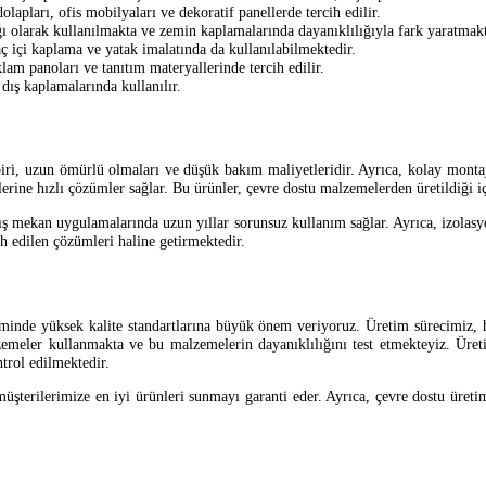
olapları, ofis mobilyaları ve dekoratif panellerde tercih edilir.
ğı olarak kullanılmakta ve zemin kaplamalarında dayanıklılığıyla fark yaratmakt
aç içi kaplama ve yatak imalatında da kullanılabilmektedir.
klam panoları ve tanıtım materyallerinde tercih edilir.
 dış kaplamalarında kullanılır.
, uzun ömürlü olmaları ve düşük bakım maliyetleridir. Ayrıca, kolay montaj ve
erine hızlı çözümler sağlar. Bu ürünler, çevre dostu malzemelerden üretildiği iç
ış mekan uygulamalarında uzun yıllar sorunsuz kullanım sağlar. Ayrıca, izolasyon
h edilen çözümleri haline getirmektedir.
inde yüksek kalite standartlarına büyük önem veriyoruz. Üretim sürecimiz, h
ler kullanmakta ve bu malzemelerin dayanıklılığını test etmekteyiz. Üretim 
ntrol edilmektedir.
 müşterilerimize en iyi ürünleri sunmayı garanti eder. Ayrıca, çevre dostu üret