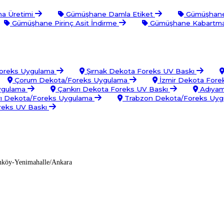
a Üretimi
Gümüşhane Damla Etiket
Gümüşhane 
Gümüşhane Pirinç Asit İndirme
Gümüşhane Kabartmalı
Foreks Uygulama
Şırnak Dekota Foreks UV Baskı
Çorum Dekota/Foreks Uygulama
İzmir Dekota Fore
ygulama
Çankırı Dekota Foreks UV Baskı
Adıyam
rı Dekota/Foreks Uygulama
Trabzon Dekota/Foreks Uy
oreks UV Baskı
nköy-Yenimahalle/Ankara