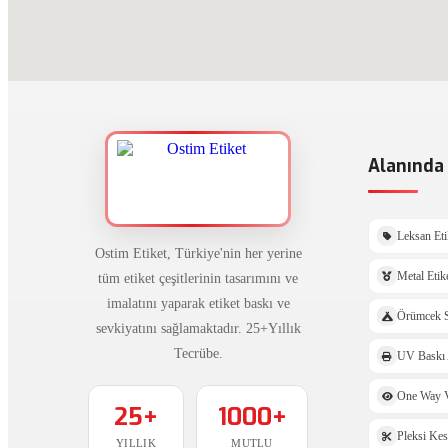
Alanında 
Leksan Eti
Ostim Etiket, Türkiye'nin her yerine
tüm etiket çeşitlerinin tasarımını ve
Metal Etik
imalatını yaparak etiket baskı ve
Örümcek S
sevkiyatını sağlamaktadır. 25+Yıllık
Tecrübe.
UV Baskı 
One Way V
25+
1000+
Pleksi Ke
YILLIK
MUTLU