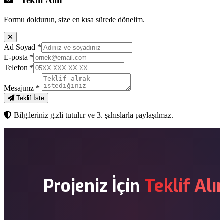
Teklif Alın
Formu doldurun, size en kısa sürede dönelim.
Ad Soyad
*
E-posta
*
Telefon
*
Mesajınız
*
Teklif İste
Bilgileriniz gizli tutulur ve 3. şahıslarla paylaşılmaz.
Projeniz İçin
Teklif Alı