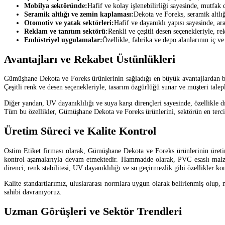
Mobilya sektöründe:
Hafif ve kolay işlenebilirliği sayesinde, mutfak d
Seramik altlığı ve zemin kaplaması:
Dekota ve Foreks, seramik altlı
Otomotiv ve yatak sektörleri:
Hafif ve dayanıklı yapısı sayesinde, ar
Reklam ve tanıtım sektörü:
Renkli ve çeşitli desen seçenekleriyle, re
Endüstriyel uygulamalar:
Özellikle, fabrika ve depo alanlarının iç ve
Avantajları ve Rekabet Üstünlükleri
Gümüşhane Dekota ve Foreks ürünlerinin sağladığı en büyük avantajlardan biri
Çeşitli renk ve desen seçenekleriyle, tasarım özgürlüğü sunar ve müşteri talepl
Diğer yandan, UV dayanıklılığı ve suya karşı dirençleri sayesinde, özellikle d
Tüm bu özellikler, Gümüşhane Dekota ve Foreks ürünlerini, sektörün en terci
Üretim Süreci ve Kalite Kontrol
Ostim Etiket firması olarak, Gümüşhane Dekota ve Foreks ürünlerinin üretim
kontrol aşamalarıyla devam etmektedir. Hammadde olarak, PVC esaslı malzeme
direnci, renk stabilitesi, UV dayanıklılığı ve su geçirmezlik gibi özellikler ko
Kalite standartlarımız, uluslararası normlara uygun olarak belirlenmiş olup,
sahibi davranıyoruz.
Uzman Görüşleri ve Sektör Trendleri