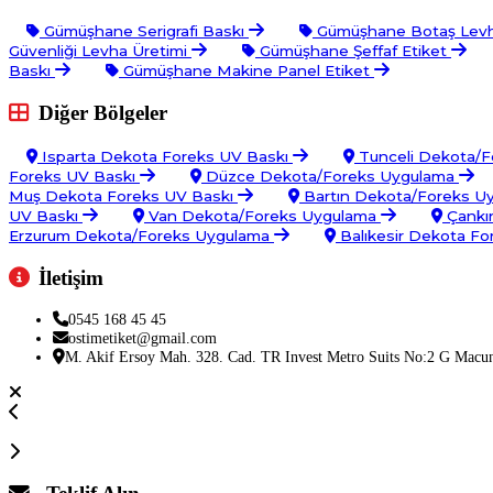
Gümüşhane Serigrafi Baskı
Gümüşhane Botaş Levh
Güvenliği Levha Üretimi
Gümüşhane Şeffaf Etiket
Baskı
Gümüşhane Makine Panel Etiket
Diğer Bölgeler
Isparta Dekota Foreks UV Baskı
Tunceli Dekota/
Foreks UV Baskı
Düzce Dekota/Foreks Uygulama
Muş Dekota Foreks UV Baskı
Bartın Dekota/Foreks U
UV Baskı
Van Dekota/Foreks Uygulama
Çankı
Erzurum Dekota/Foreks Uygulama
Balıkesir Dekota F
İletişim
0545 168 45 45
ostimetiket@gmail.com
M. Akif Ersoy Mah. 328. Cad. TR Invest Metro Suits No:2 G Macu