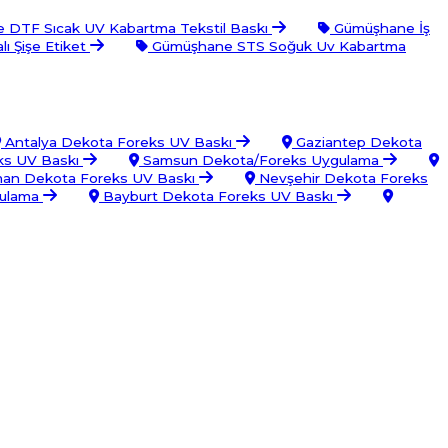
DTF Sıcak UV Kabartma Tekstil Baskı
Gümüşhane İş
 Şişe Etiket
Gümüşhane STS Soğuk Uv Kabartma
Antalya Dekota Foreks UV Baskı
Gaziantep Dekota
ks UV Baskı
Samsun Dekota/Foreks Uygulama
an Dekota Foreks UV Baskı
Nevşehir Dekota Foreks
gulama
Bayburt Dekota Foreks UV Baskı