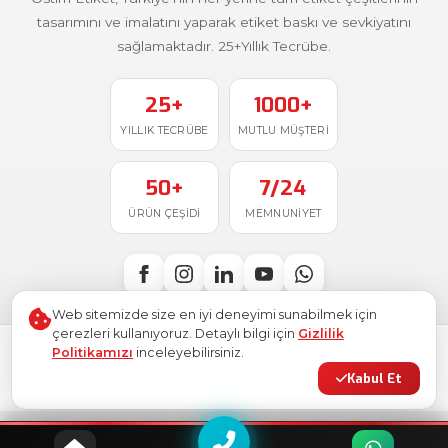
tasarımını ve imalatını yaparak etiket baskı ve sevkiyatını
sağlamaktadır. 25+Yıllık Tecrübe.
25+
1000+
YILLIK TECRÜBE
MUTLU MÜŞTERI
50+
7/24
ÜRÜN ÇEŞIDI
MEMNUNIYET
Web sitemizde size en iyi deneyimi sunabilmek için
çerezleri kullanıyoruz. Detaylı bilgi için
Gizlilik
Politikamızı
inceleyebilirsiniz.
Türkiye'de
ile üretildi
© 2026
Ostim Etiket
. Tüm hakları saklıdır.
Kabul Et
Gizlilik Politikası
Kullanım Şartları
KVKK
Site Haritası