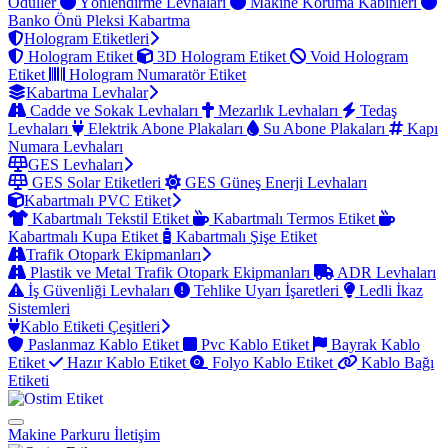
Ödüller
Yönlendirme Levhaları
Makine Koruma Kabinleri
Banko Önü Pleksi Kabartma
Hologram Etiketleri
Hologram Etiket
3D Hologram Etiket
Void Hologram
Etiket
Hologram Numaratör Etiket
Kabartma Levhalar
Cadde ve Sokak Levhaları
Mezarlık Levhaları
Tedaş
Levhaları
Elektrik Abone Plakaları
Su Abone Plakaları
Kapı
Numara Levhaları
GES Levhaları
GES Solar Etiketleri
GES Güneş Enerji Levhaları
Kabartmalı PVC Etiket
Kabartmalı Tekstil Etiket
Kabartmalı Termos Etiket
Kabartmalı Kupa Etiket
Kabartmalı Şişe Etiket
Trafik Otopark Ekipmanları
Plastik ve Metal Trafik Otopark Ekipmanları
ADR Levhaları
İş Güvenliği Levhaları
Tehlike Uyarı İşaretleri
Ledli İkaz
Sistemleri
Kablo Etiketi Çeşitleri
Paslanmaz Kablo Etiket
Pvc Kablo Etiket
Bayrak Kablo
Etiket
Hazır Kablo Etiket
Folyo Kablo Etiket
Kablo Bağı
Etiketi
Makine Parkuru
İletişim