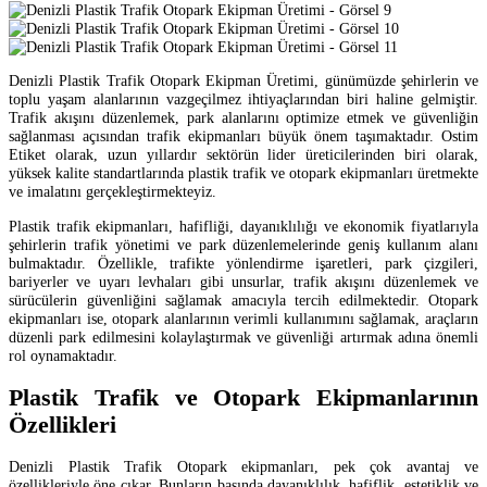
Denizli Plastik Trafik Otopark Ekipman Üretimi, günümüzde şehirlerin ve
toplu yaşam alanlarının vazgeçilmez ihtiyaçlarından biri haline gelmiştir.
Trafik akışını düzenlemek, park alanlarını optimize etmek ve güvenliğin
sağlanması açısından trafik ekipmanları büyük önem taşımaktadır. Ostim
Etiket olarak, uzun yıllardır sektörün lider üreticilerinden biri olarak,
yüksek kalite standartlarında plastik trafik ve otopark ekipmanları üretmekte
ve imalatını gerçekleştirmekteyiz.
Plastik trafik ekipmanları, hafifliği, dayanıklılığı ve ekonomik fiyatlarıyla
şehirlerin trafik yönetimi ve park düzenlemelerinde geniş kullanım alanı
bulmaktadır. Özellikle, trafikte yönlendirme işaretleri, park çizgileri,
bariyerler ve uyarı levhaları gibi unsurlar, trafik akışını düzenlemek ve
sürücülerin güvenliğini sağlamak amacıyla tercih edilmektedir. Otopark
ekipmanları ise, otopark alanlarının verimli kullanımını sağlamak, araçların
düzenli park edilmesini kolaylaştırmak ve güvenliği artırmak adına önemli
rol oynamaktadır.
Plastik Trafik ve Otopark Ekipmanlarının
Özellikleri
Denizli Plastik Trafik Otopark ekipmanları, pek çok avantaj ve
özellikleriyle öne çıkar. Bunların başında dayanıklılık, hafiflik, estetiklik ve