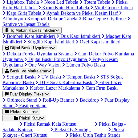
Lightbox Tabela
Neon Led Tabela
Totem Tabela
Pleksi
Kutu Harf Tabela
Krom Kutu Harf Tabela
Vinil Germe Tabela
Kapı Giriş Tabela
Aynalı Dekota ve Pleksi Kesim Harf
Alüminyum Kompozit Dekupe Tabela
Bina Cephe Giydirme
Şantiye ve İnşaat Tabela
İç Mekan Kapı İsimlikleri
Bombeli Kapı İsimlikleri
Düz Kapı İsimlikleri
Magnet Kapı
İsimlikleri
Sürgülü Kapı İsimlikleri
Özel Kapı İsimlikleri
Dijital Baskı Uygulama
Dekota Foreks Uygulama Sıvama
Cam Dekor Folyo Kumlama
Uygulama
Dijital Baskı Folyo Uygulama
Folyo Kesim
Uygulama
One Way Vision
Lümen Folyo Baskı
Baskı ve Markalama
Serigrafi Baskı
UV Baskı
Tampon Baskı
STS Soğuk
Kabartma Baskı
DTF Sıcak Kabartma Baskı
Fiber Lazer
Markalama
Karbon Lazer Markalama
Cam Fırın Baskı
Fuar Display Pleksi
Örümcek Stand
Roll-Up Banner
Backdrop
Fuar Display
Stand
Fasülye Stand
Pleksi Kesim
Pleksi Kutu
Pleksi Ramak Kala Kutusu
Pleksi Bağış -
Sadaka Kutusu
Pleksi Oy Sandığı
Pleksi
Şikayet - Öneri Kutusu
Pleksi Ürün Teşhir Standı