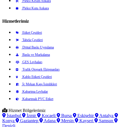
Pleksi Kesim Ankara
Pleksi Kutu Ankara
Hizmetlerimiz
Etiket Çeşitleri
Tabela Çeşitleri
Dijital Baskı Uygulama
Baskı ve Markalama
GES Levhaları
Trafik Otopark Ekipmanları
Kablo Etiketi Çeşitleri
İç Mekan Kapı İsimlikleri
Kabartma Levhalar
Kabartmalı PVC Etiket
Hizmet Bölgelerimiz
İstanbul
İzmir
Kocaeli
Bursa
Eskişehir
Antalya
Konya
Gaziantep
Adana
Mersin
Kayseri
Samsun
Denizli