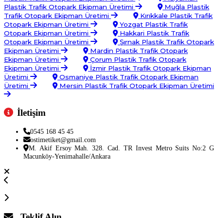
Plastik Trafik Otopark Ekipman Üretimi
Muğla Plastik
Trafik Otopark Ekipman Üretimi
Kırıkkale Plastik Trafik
Otopark Ekipman Üretimi
Yozgat Plastik Trafik
Otopark Ekipman Üretimi
Hakkari Plastik Trafik
Otopark Ekipman Üretimi
Şırnak Plastik Trafik Otopark
Ekipman Üretimi
Mardin Plastik Trafik Otopark
Ekipman Üretimi
Çorum Plastik Trafik Otopark
Ekipman Üretimi
İzmir Plastik Trafik Otopark Ekipman
Üretimi
Osmaniye Plastik Trafik Otopark Ekipman
Üretimi
Mersin Plastik Trafik Otopark Ekipman Üretimi
İletişim
0545 168 45 45
ostimetiket@gmail.com
M. Akif Ersoy Mah. 328. Cad. TR Invest Metro Suits No:2 G
Macunköy-Yenimahalle/Ankara
Teklif Alın