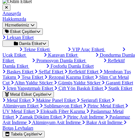
Anasayfa
Hakkımızda
Hizmetlerimiz
Etiket Çeşitleri
Leksan Etiket
Damla Etiket
Tekne Etiketi
VIP Araç Etiketi
Uçak Etiket
Karavan Etiket
Dondurma Damla
Etiket
Promosyon Damla Etiket
Reflektif
Damla Etiket
Fosforlu Damla Etiket
Baskes Etiket
Şeffaf Etiket
Reflektif Etiket
Membran Tuş
Takımı
Tesa Etiket
Rezopal Kazıma Etiket
Slim Cut Metal
Cut
Altın Yaldız Sticker
Gümüş Yaldız Sticker
Garanti Etiket
İçten Yapıştırmalı Etiket
Çift Yön Baskılı Etiket
Statik Etiket
Metal Etiket Çeşitleri
Metal Etiket
Makine Panel Etiket
Serigrafi Etiket
Alüminyum Etiket
Sublimasyon Etiket
Pirinç Metal Etiket
UV Metal Etiket
Eloksallı Fiber Kazıma
Paslanmaz Metal
Etiket
Zamak Döküm Etiket
Pirinç Asit İndirme
Paslanmaz
Asit İndirme
Alüminyum Asit İndirme
Bakır Asit İndirme
Botaş Levhaları
Tabela Çeşitleri