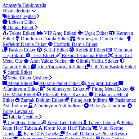
Anasayfa
Hakkımızda
Hizmetlerimiz
Etiket Çeşitleri
Leksan Etiket
Damla Etiket
Tekne Etiketi
VIP Araç Etiketi
Uçak Etiket
Karavan
Etiket
Dondurma Damla Etiket
Promosyon Damla Etiket
Reflektif Damla Etiket
Fosforlu Damla Etiket
Baskes Etiket
Şeffaf Etiket
Reflektif Etiket
Membran
Tuş Takımı
Tesa Etiket
Rezopal Kazıma Etiket
Slim Cut
Metal Cut
Altın Yaldız Sticker
Gümüş Yaldız Sticker
Garanti Etiket
İçten Yapıştırmalı Etiket
Çift Yön Baskılı Etiket
Statik Etiket
Metal Etiket Çeşitleri
Metal Etiket
Makine Panel Etiket
Serigrafi Etiket
Alüminyum Etiket
Sublimasyon Etiket
Pirinç Metal Etiket
UV Metal Etiket
Eloksallı Fiber Kazıma
Paslanmaz Metal
Etiket
Zamak Döküm Etiket
Pirinç Asit İndirme
Paslanmaz
Asit İndirme
Alüminyum Asit İndirme
Bakır Asit İndirme
Botaş Levhaları
Tabela Çeşitleri
Lightbox Tabela
Neon Led Tabela
Totem Tabela
Pleksi
Kutu Harf Tabela
Krom Kutu Harf Tabela
Vinil Germe
Tabela
Kapı Giriş Tabela
Aynalı Dekota ve Pleksi Kesim