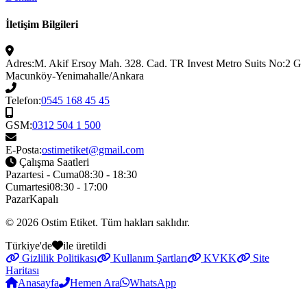
İletişim Bilgileri
Adres:
M. Akif Ersoy Mah. 328. Cad. TR Invest Metro Suits No:2 G
Macunköy-Yenimahalle/Ankara
Telefon:
0545 168 45 45
GSM:
0312 504 1 500
E-Posta:
ostimetiket@gmail.com
Çalışma Saatleri
Pazartesi - Cuma
08:30 - 18:30
Cumartesi
08:30 - 17:00
Pazar
Kapalı
© 2026
Ostim Etiket
. Tüm hakları saklıdır.
Türkiye'de
ile üretildi
Gizlilik Politikası
Kullanım Şartları
KVKK
Site
Haritası
Anasayfa
Hemen Ara
WhatsApp