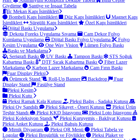
Harf
Alüminyum Kompozit Dekupe Tabela
Bina Cephe
Giydirme
Şantiye ve İnşaat Tabela
İç Mekan Kapı İsimlikleri
Bombeli Kapı İsimlikleri
Düz Kapı İsimlikleri
Magnet Kapı
İsimlikleri
Sürgülü Kapı İsimlikleri
Özel Kapı İsimlikleri
Dijital Baskı Uygulama
Dekota Foreks Uygulama Sıvama
Cam Dekor Folyo
Kumlama Uygulama
Dijital Baskı Folyo Uygulama
Folyo
Kesim Uygulama
One Way Vision
Lümen Folyo Baskı
Baskı ve Markalama
Serigrafi Baskı
UV Baskı
Tampon Baskı
STS Soğuk
Kabartma Baskı
DTF Sıcak Kabartma Baskı
Fiber Lazer
Markalama
Karbon Lazer Markalama
Cam Fırın Baskı
Fuar Display Pleksi
Örümcek Stand
Roll-Up Banner
Backdrop
Fuar
Display Stand
Fasülye Stand
Pleksi Kesim
Pleksi Kutu
Pleksi Ramak Kala Kutusu
Pleksi Bağış - Sadaka Kutusu
Pleksi Oy Sandığı
Pleksi Şikayet - Öneri Kutusu
Pleksi Ürün
Teşhir Standı
Pleksi KKD İstasyonu
Pleksi Loto İstasyonu
Pleksi Koleksiyon Standı
Pleksi Kuruyemiş - Bakliyat Kutusu
Pleksi Anket Kutusu
Pleksi Bahşiş Kutusu
Mimik Diyagram
Pleksi QR Menü
Pleksi Tabela ve
Logolar
Pleksi Broşürlük ve Föylükler
Pleksi Plaket ve