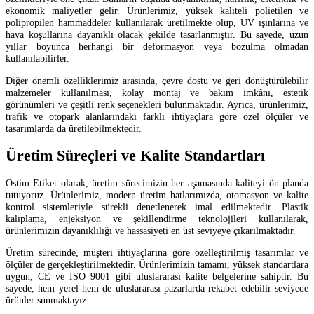
ekonomik maliyetler gelir. Ürünlerimiz, yüksek kaliteli polietilen ve
polipropilen hammaddeler kullanılarak üretilmekte olup, UV ışınlarına ve
hava koşullarına dayanıklı olacak şekilde tasarlanmıştır. Bu sayede, uzun
yıllar boyunca herhangi bir deformasyon veya bozulma olmadan
kullanılabilirler.
Diğer önemli özelliklerimiz arasında, çevre dostu ve geri dönüştürülebilir
malzemeler kullanılması, kolay montaj ve bakım imkânı, estetik
görünümleri ve çeşitli renk seçenekleri bulunmaktadır. Ayrıca, ürünlerimiz,
trafik ve otopark alanlarındaki farklı ihtiyaçlara göre özel ölçüler ve
tasarımlarda da üretilebilmektedir.
Üretim Süreçleri ve Kalite Standartları
Ostim Etiket olarak, üretim sürecimizin her aşamasında kaliteyi ön planda
tutuyoruz. Ürünlerimiz, modern üretim hatlarımızda, otomasyon ve kalite
kontrol sistemleriyle sürekli denetlenerek imal edilmektedir. Plastik
kalıplama, enjeksiyon ve şekillendirme teknolojileri kullanılarak,
ürünlerimizin dayanıklılığı ve hassasiyeti en üst seviyeye çıkarılmaktadır.
Üretim sürecinde, müşteri ihtiyaçlarına göre özelleştirilmiş tasarımlar ve
ölçüler de gerçekleştirilmektedir. Ürünlerimizin tamamı, yüksek standartlara
uygun, CE ve ISO 9001 gibi uluslararası kalite belgelerine sahiptir. Bu
sayede, hem yerel hem de uluslararası pazarlarda rekabet edebilir seviyede
ürünler sunmaktayız.