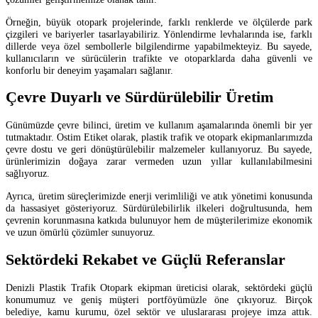
Örneğin, büyük otopark projelerinde, farklı renklerde ve ölçülerde park
çizgileri ve bariyerler tasarlayabiliriz. Yönlendirme levhalarında ise, farklı
dillerde veya özel sembollerle bilgilendirme yapabilmekteyiz. Bu sayede,
kullanıcıların ve sürücülerin trafikte ve otoparklarda daha güvenli ve
konforlu bir deneyim yaşamaları sağlanır.
Çevre Duyarlı ve Sürdürülebilir Üretim
Günümüzde çevre bilinci, üretim ve kullanım aşamalarında önemli bir yer
tutmaktadır. Ostim Etiket olarak, plastik trafik ve otopark ekipmanlarımızda
çevre dostu ve geri dönüştürülebilir malzemeler kullanıyoruz. Bu sayede,
ürünlerimizin doğaya zarar vermeden uzun yıllar kullanılabilmesini
sağlıyoruz.
Ayrıca, üretim süreçlerimizde enerji verimliliği ve atık yönetimi konusunda
da hassasiyet gösteriyoruz. Sürdürülebilirlik ilkeleri doğrultusunda, hem
çevrenin korunmasına katkıda bulunuyor hem de müşterilerimize ekonomik
ve uzun ömürlü çözümler sunuyoruz.
Sektördeki Rekabet ve Güçlü Referanslar
Denizli Plastik Trafik Otopark ekipman üreticisi olarak, sektördeki güçlü
konumumuz ve geniş müşteri portföyümüzle öne çıkıyoruz. Birçok
belediye, kamu kurumu, özel sektör ve uluslararası projeye imza attık.