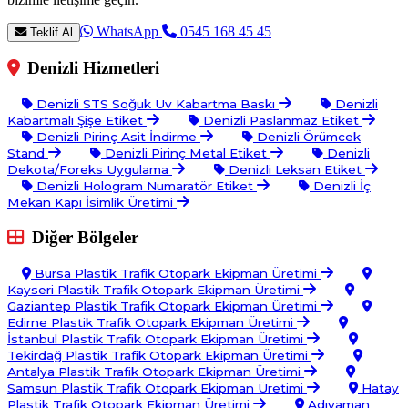
WhatsApp
0545 168 45 45
Teklif Al
Denizli Hizmetleri
Denizli STS Soğuk Uv Kabartma Baskı
Denizli
Kabartmalı Şişe Etiket
Denizli Paslanmaz Etiket
Denizli Pirinç Asit İndirme
Denizli Örümcek
Stand
Denizli Pirinç Metal Etiket
Denizli
Dekota/Foreks Uygulama
Denizli Leksan Etiket
Denizli Hologram Numaratör Etiket
Denizli İç
Mekan Kapı İsimlik Üretimi
Diğer Bölgeler
Bursa Plastik Trafik Otopark Ekipman Üretimi
Kayseri Plastik Trafik Otopark Ekipman Üretimi
Gaziantep Plastik Trafik Otopark Ekipman Üretimi
Edirne Plastik Trafik Otopark Ekipman Üretimi
İstanbul Plastik Trafik Otopark Ekipman Üretimi
Tekirdağ Plastik Trafik Otopark Ekipman Üretimi
Antalya Plastik Trafik Otopark Ekipman Üretimi
Samsun Plastik Trafik Otopark Ekipman Üretimi
Hatay
Plastik Trafik Otopark Ekipman Üretimi
Adıyaman