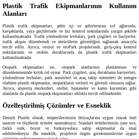
Plastik Trafik Ekipmanlarının Kullanım
Alanları
Plastik trafik ekipmanları, şehir içi ve şehirlerarası yol ağlarında,
kavşaklarda, yaya geçitlerinde ve hız kontrol noktalarında yaygın şekilde
kullanılmaktadır. Trafik yönlendirme levhaları, park çizgileri ve bariyerler,
trafik akışını düzenlemek ve sürücülerin güvenliğini sağlamak amacıyla
tercih edilir. Ayrıca, otoyol ve otoPark projelerinde, giriş-çıkış kontrol
noktalarında ve otobüs duraklarında da plastik trafik ekipmanları
kullanılmaktadır.
Otopark ekipmanları ise, otopark alanlarının planlanması ve
düzenlenmesinde kritik rol oynar. Park çizgileri, araç duraklama bariyerleri,
yönlendirme levhaları, park sensörleri ve araç takip sistemleri ile entegre
olabilen plastik ekipmanlar, otoparkların verimli ve güvenli olmasını sağlar.
Ayrıca, alışveriş merkezleri, oteller, hastaneler ve kamu kurumları gibi
alanlarda da plastik otopark ekipmanları sıklıkla tercih edilmektedir.
Özelleştirilmiş Çözümler ve Esneklik
Denizli Plastik olarak, müşterilerimizin ihtiyaçlarına uygun olarak özel
tasarım ve ölçülerde ürünler sunmaktayız. Standart ürünlerimizin yanı sıra,
farklı renk, boyut ve fonksiyonlara sahip ekipmanlar da imal
edebilmekteyiz. Bu esneklik, projelerin özgün gereksinimlerine uygun
çözümler geliştirmemize olanak tanır.