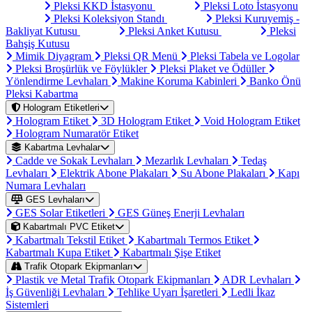
Pleksi KKD İstasyonu
Pleksi Loto İstasyonu
Pleksi Koleksiyon Standı
Pleksi Kuruyemiş -
Bakliyat Kutusu
Pleksi Anket Kutusu
Pleksi
Bahşiş Kutusu
Mimik Diyagram
Pleksi QR Menü
Pleksi Tabela ve Logolar
Pleksi Broşürlük ve Föylükler
Pleksi Plaket ve Ödüller
Yönlendirme Levhaları
Makine Koruma Kabinleri
Banko Önü
Pleksi Kabartma
Hologram Etiketleri
Hologram Etiket
3D Hologram Etiket
Void Hologram Etiket
Hologram Numaratör Etiket
Kabartma Levhalar
Cadde ve Sokak Levhaları
Mezarlık Levhaları
Tedaş
Levhaları
Elektrik Abone Plakaları
Su Abone Plakaları
Kapı
Numara Levhaları
GES Levhaları
GES Solar Etiketleri
GES Güneş Enerji Levhaları
Kabartmalı PVC Etiket
Kabartmalı Tekstil Etiket
Kabartmalı Termos Etiket
Kabartmalı Kupa Etiket
Kabartmalı Şişe Etiket
Trafik Otopark Ekipmanları
Plastik ve Metal Trafik Otopark Ekipmanları
ADR Levhaları
İş Güvenliği Levhaları
Tehlike Uyarı İşaretleri
Ledli İkaz
Sistemleri