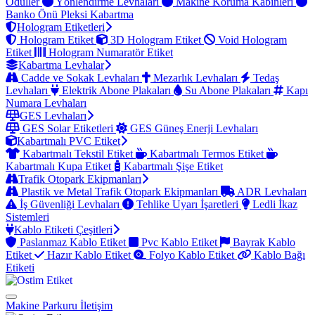
Ödüller
Yönlendirme Levhaları
Makine Koruma Kabinleri
Banko Önü Pleksi Kabartma
Hologram Etiketleri
Hologram Etiket
3D Hologram Etiket
Void Hologram
Etiket
Hologram Numaratör Etiket
Kabartma Levhalar
Cadde ve Sokak Levhaları
Mezarlık Levhaları
Tedaş
Levhaları
Elektrik Abone Plakaları
Su Abone Plakaları
Kapı
Numara Levhaları
GES Levhaları
GES Solar Etiketleri
GES Güneş Enerji Levhaları
Kabartmalı PVC Etiket
Kabartmalı Tekstil Etiket
Kabartmalı Termos Etiket
Kabartmalı Kupa Etiket
Kabartmalı Şişe Etiket
Trafik Otopark Ekipmanları
Plastik ve Metal Trafik Otopark Ekipmanları
ADR Levhaları
İş Güvenliği Levhaları
Tehlike Uyarı İşaretleri
Ledli İkaz
Sistemleri
Kablo Etiketi Çeşitleri
Paslanmaz Kablo Etiket
Pvc Kablo Etiket
Bayrak Kablo
Etiket
Hazır Kablo Etiket
Folyo Kablo Etiket
Kablo Bağı
Etiketi
Makine Parkuru
İletişim