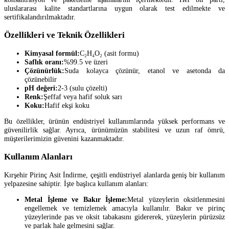
uluslararası kalite standartlarına uygun olarak test edilmekte ve
sertifikalandırılmaktadır.
Özellikleri ve Teknik Özellikleri
Kimyasal formül:
C₂H₄O₂ (asit formu)
Saflık oranı:
%99.5 ve üzeri
Çözünürlük:
Suda kolayca çözünür, etanol ve asetonda da
çözünebilir
pH değeri:
2-3 (sulu çözelti)
Renk:
Şeffaf veya hafif soluk sarı
Koku:
Hafif ekşi koku
Bu özellikler, ürünün endüstriyel kullanımlarında yüksek performans ve
güvenilirlik sağlar. Ayrıca, ürünümüzün stabilitesi ve uzun raf ömrü,
müşterilerimizin güvenini kazanmaktadır.
Kullanım Alanları
Kırşehir Pirinç Asit İndirme, çeşitli endüstriyel alanlarda geniş bir kullanım
yelpazesine sahiptir. İşte başlıca kullanım alanları:
Metal İşleme ve Bakır İşleme:
Metal yüzeylerin oksitlenmesini
engellemek ve temizlemek amacıyla kullanılır. Bakır ve pirinç
yüzeylerinde pas ve oksit tabakasını gidererek, yüzeylerin pürüzsüz
ve parlak hale gelmesini sağlar.