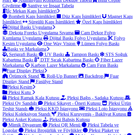
Harf
Alüminyum Kompozit Dekupe Tabela
Bina Cephe
Giydirme
Şantiye ve İnşaat Tabela
İç Mekan Kapı İsimlikleri
Bombeli Kapı İsimlikleri
Düz Kapı İsimlikleri
Magnet Kapı
İsimlikleri
Sürgülü Kapı İsimlikleri
Özel Kapı İsimlikleri
Dijital Baskı Uygulama
Dekota Foreks Uygulama Sıvama
Cam Dekor Folyo
Kumlama Uygulama
Dijital Baskı Folyo Uygulama
Folyo
Kesim Uygulama
One Way Vision
Lümen Folyo Baskı
Baskı ve Markalama
Serigrafi Baskı
UV Baskı
Tampon Baskı
STS Soğuk
Kabartma Baskı
DTF Sıcak Kabartma Baskı
Fiber Lazer
Markalama
Karbon Lazer Markalama
Cam Fırın Baskı
Fuar Display Pleksi
Örümcek Stand
Roll-Up Banner
Backdrop
Fuar
Display Stand
Fasülye Stand
Pleksi Kesim
Pleksi Kutu
Pleksi Ramak Kala Kutusu
Pleksi Bağış - Sadaka Kutusu
Pleksi Oy Sandığı
Pleksi Şikayet - Öneri Kutusu
Pleksi Ürün
Teşhir Standı
Pleksi KKD İstasyonu
Pleksi Loto İstasyonu
Pleksi Koleksiyon Standı
Pleksi Kuruyemiş - Bakliyat Kutusu
Pleksi Anket Kutusu
Pleksi Bahşiş Kutusu
Mimik Diyagram
Pleksi QR Menü
Pleksi Tabela ve
Logolar
Pleksi Broşürlük ve Föylükler
Pleksi Plaket ve