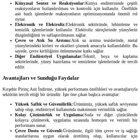
Kimyasal Sentez ve Reaksiyonlar:
Kimya endüstrisinde çeşitli
reaksiyonların hızlandırılması ve kontrolü için kullanılır. Özellikle
asit bazlı işlemlerde reaksiyonların optimizasyonunda önemli rol
oynar.
Elektronik ve Elektroliz:
Elektronik sektöründe, lehimleme ve
temizlik işlemlerinde kullanılır. Elektroliz süreçlerinde yüzeylerin
düzgünlüğünü ve saflaştırılmasını sağlar.
Çevre ve Atık Su Arıtımı:
Atık su arıtma tesislerinde, metal
yüzeylerindeki kirleri ve oksitleri çözmek amacıyla kullanılabilir. Bu
sayede, çevre kirliliğinin önlenmesine katkı sağlar.
Diğer Endüstriyel Uygulamalar:
Tekstil, boya ve kaplama
sektörlerinde, yüzey hazırlama ve temizleme işlemlerinde de tercih
edilir.
Avantajları ve Sunduğu Faydalar
Kırşehir Pirinç Asit İndirme, yüksek performans özellikleri ve avantajlarıyla
sektörün tercih ettiği bir üründür. İşte öne çıkan başlıca avantajlar:
Yüksek Saflık ve Güvenilirlik:
Ürünümüz, yüksek saflık seviyesine
sahip olup, endüstriyel kullanımda maksimum verimlilik sağlar.
Kolay Çözünürlük ve Uygulama:
Suda ve diğer çözücülerde
kolayca çözünerek, uygulama sırasında homojen ve verimli bir
performans sunar.
Çevre Dostu ve Güvenli:
Ürünümüz, ilgili tüm çevre ve iş sağlığı
standartlarına uygun olarak üretilmiş olup, kullanıcılar için