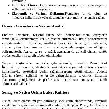
güvenlidir.
Uzun Raf Ömrü:
Doğru saklama koşullarında uzun süre dayanım
sağlar, kalite kaybı yaşanmaz.
Ekonomik ve Verimli Kullanım:
Konsantre formda olup, az
miktarda kullanılarak yüksek sonuçlar verir, maliyet avantajı sağlar.
Uzman Görüşleri ve Sektör Analizi
Endüstri uzmanları, Kırşehir Pirinç Asit İndirme'nin metal yüzeylerin
temizliği ve oksitlenmeye karşı direncini artırmadaki üstün performansını
vurgulamaktadır. Uzmanlar, özellikle bakır ve pirinç gibi metallerde,
ürünün yüzey hazırlama ve koruma süreçlerinde vazgeçilmez olduğunu
belirtmektedir. Ayrıca, çevre ve sağlık açısından da güvenli olması, sektör
profesyonellerinin tercih sebebi olmaktadır.
Yapılan araştırmalar ve saha çalışmalarında, Kırşehir Pirinç Asit
İndirme'nin, otomotiv, elektronik, elektrik ve inşaat sektörlerinde yaygın
kullanımıyla, sektördeki yerini sağlamlaştırdığı görülmektedir. Ayrıca,
ürünün sürekli gelişimi ve Ar-Ge çalışmalarımız sayesinde, kullanım
alanlarının genişlemesi ve performansın artırılması konusunda önemli
adımlar atılmaktadır.
Sonuç ve Neden Ostim Etiket Kalitesi
Ostim Etiket olarak, müşterilerimize yüksek kalite standardında, güvenilir
ve ekonomik çözümler sunmayı ilke edindik. Kırşehir Pirinç Asit İndirme