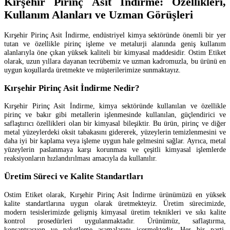
Kırşehir Pirinç Asit İndirme: Özellikleri,
Kullanım Alanları ve Uzman Görüşleri
Kırşehir Pirinç Asit İndirme, endüstriyel kimya sektöründe önemli bir yer
tutan ve özellikle pirinç işleme ve metalurji alanında geniş kullanım
alanlarıyla öne çıkan yüksek kaliteli bir kimyasal maddesidir. Ostim Etiket
olarak, uzun yıllara dayanan tecrübemiz ve uzman kadromuzla, bu ürünü en
uygun koşullarda üretmekte ve müşterilerimize sunmaktayız.
Kırşehir Pirinç Asit İndirme Nedir?
Kırşehir Pirinç Asit İndirme, kimya sektöründe kullanılan ve özellikle
pirinç ve bakır gibi metallerin işlenmesinde kullanılan, güçlendirici ve
saflaştırıcı özellikleri olan bir kimyasal bileşiktir. Bu ürün, pirinç ve diğer
metal yüzeylerdeki oksit tabakasını gidererek, yüzeylerin temizlenmesini ve
daha iyi bir kaplama veya işleme uygun hale gelmesini sağlar. Ayrıca, metal
yüzeylerin paslanmaya karşı korunması ve çeşitli kimyasal işlemlerde
reaksiyonların hızlandırılması amacıyla da kullanılır.
Üretim Süreci ve Kalite Standartları
Ostim Etiket olarak, Kırşehir Pirinç Asit İndirme ürünümüzü en yüksek
kalite standartlarına uygun olarak üretmekteyiz. Üretim sürecimizde,
modern tesislerimizde gelişmiş kimyasal üretim teknikleri ve sıkı kalite
kontrol prosedürleri uygulanmaktadır. Ürünümüz, saflaştırma,
konsantrasyon ve paketleme aşamalarını içermektedir. Her bir parti,