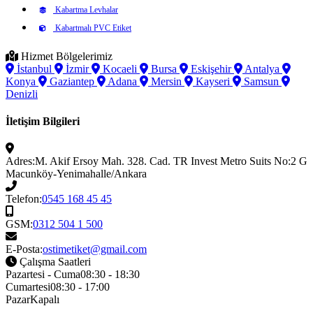
Kabartma Levhalar
Kabartmalı PVC Etiket
Hizmet Bölgelerimiz
İstanbul
İzmir
Kocaeli
Bursa
Eskişehir
Antalya
Konya
Gaziantep
Adana
Mersin
Kayseri
Samsun
Denizli
İletişim Bilgileri
Adres:
M. Akif Ersoy Mah. 328. Cad. TR Invest Metro Suits No:2 G
Macunköy-Yenimahalle/Ankara
Telefon:
0545 168 45 45
GSM:
0312 504 1 500
E-Posta:
ostimetiket@gmail.com
Çalışma Saatleri
Pazartesi - Cuma
08:30 - 18:30
Cumartesi
08:30 - 17:00
Pazar
Kapalı