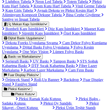
Lightbox Tabela
Neon Led Tabela
Totem Tabela
Pleksi
Kutu Harf Tabela
Krom Kutu Harf Tabela
Vinil Germe Tabela
Kapı Giriş Tabela
Aynalı Dekota ve Pleksi Kesim Harf
Alüminyum Kompozit Dekupe Tabela
Bina Cephe Giydirme
Şantiye ve İnşaat Tabela
İç Mekan Kapı İsimlikleri
Bombeli Kapı İsimlikleri
Düz Kapı İsimlikleri
Magnet Kapı
İsimlikleri
Sürgülü Kapı İsimlikleri
Özel Kapı İsimlikleri
Dijital Baskı Uygulama
Dekota Foreks Uygulama Sıvama
Cam Dekor Folyo Kumlama
Uygulama
Dijital Baskı Folyo Uygulama
Folyo Kesim
Uygulama
One Way Vision
Lümen Folyo Baskı
Baskı ve Markalama
Serigrafi Baskı
UV Baskı
Tampon Baskı
STS Soğuk
Kabartma Baskı
DTF Sıcak Kabartma Baskı
Fiber Lazer
Markalama
Karbon Lazer Markalama
Cam Fırın Baskı
Fuar Display Pleksi
Örümcek Stand
Roll-Up Banner
Backdrop
Fuar Display
Stand
Fasülye Stand
Pleksi Kesim
Pleksi Kutu
Pleksi Ramak Kala Kutusu
Pleksi Bağış -
Sadaka Kutusu
Pleksi Oy Sandığı
Pleksi
Şikayet - Öneri Kutusu
Pleksi Ürün Teşhir Standı