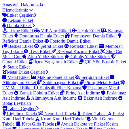
Anasayfa
Hakkımızda
Hizmetlerimiz
Etiket Çeşitleri
Leksan Etiket
Damla Etiket
Tekne Etiketi
VIP Araç Etiketi
Uçak Etiket
Karavan
Etiket
Dondurma Damla Etiket
Promosyon Damla Etiket
Reflektif Damla Etiket
Fosforlu Damla Etiket
Baskes Etiket
Şeffaf Etiket
Reflektif Etiket
Membran
Tuş Takımı
Tesa Etiket
Rezopal Kazıma Etiket
Slim Cut
Metal Cut
Altın Yaldız Sticker
Gümüş Yaldız Sticker
Garanti Etiket
İçten Yapıştırmalı Etiket
Çift Yön Baskılı Etiket
Statik Etiket
Metal Etiket Çeşitleri
Metal Etiket
Makine Panel Etiket
Serigrafi Etiket
Alüminyum Etiket
Sublimasyon Etiket
Pirinç Metal Etiket
UV Metal Etiket
Eloksallı Fiber Kazıma
Paslanmaz Metal
Etiket
Zamak Döküm Etiket
Pirinç Asit İndirme
Paslanmaz
Asit İndirme
Alüminyum Asit İndirme
Bakır Asit İndirme
Botaş Levhaları
Tabela Çeşitleri
Lightbox Tabela
Neon Led Tabela
Totem Tabela
Pleksi
Kutu Harf Tabela
Krom Kutu Harf Tabela
Vinil Germe
Tabela
Kapı Giriş Tabela
Aynalı Dekota ve Pleksi Kesim