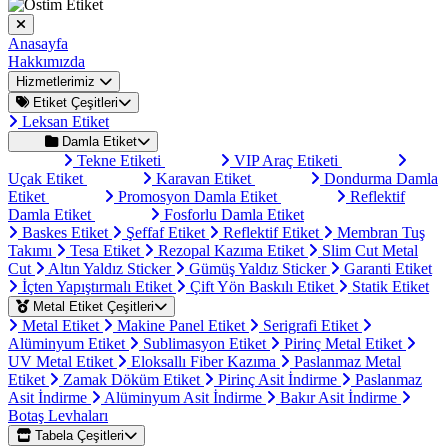
Anasayfa
Hakkımızda
Hizmetlerimiz
Etiket Çeşitleri
Leksan Etiket
Damla Etiket
Tekne Etiketi
VIP Araç Etiketi
Uçak Etiket
Karavan Etiket
Dondurma Damla
Etiket
Promosyon Damla Etiket
Reflektif
Damla Etiket
Fosforlu Damla Etiket
Baskes Etiket
Şeffaf Etiket
Reflektif Etiket
Membran Tuş
Takımı
Tesa Etiket
Rezopal Kazıma Etiket
Slim Cut Metal
Cut
Altın Yaldız Sticker
Gümüş Yaldız Sticker
Garanti Etiket
İçten Yapıştırmalı Etiket
Çift Yön Baskılı Etiket
Statik Etiket
Metal Etiket Çeşitleri
Metal Etiket
Makine Panel Etiket
Serigrafi Etiket
Alüminyum Etiket
Sublimasyon Etiket
Pirinç Metal Etiket
UV Metal Etiket
Eloksallı Fiber Kazıma
Paslanmaz Metal
Etiket
Zamak Döküm Etiket
Pirinç Asit İndirme
Paslanmaz
Asit İndirme
Alüminyum Asit İndirme
Bakır Asit İndirme
Botaş Levhaları
Tabela Çeşitleri