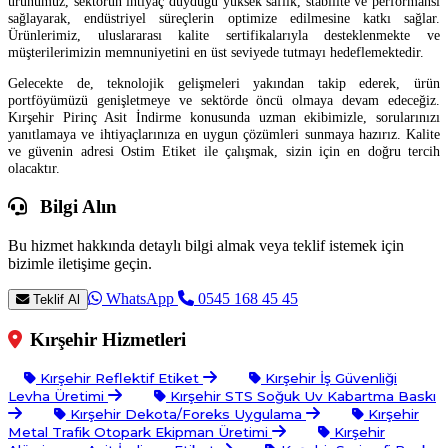
ürünümüz, sektörün ihtiyaç duyduğu yüksek saflık, stabilite ve performansı
sağlayarak, endüstriyel süreçlerin optimize edilmesine katkı sağlar.
Ürünlerimiz, uluslararası kalite sertifikalarıyla desteklenmekte ve
müşterilerimizin memnuniyetini en üst seviyede tutmayı hedeflemektedir.
Gelecekte de, teknolojik gelişmeleri yakından takip ederek, ürün
portföyümüzü genişletmeye ve sektörde öncü olmaya devam edeceğiz.
Kırşehir Pirinç Asit İndirme konusunda uzman ekibimizle, sorularınızı
yanıtlamaya ve ihtiyaçlarınıza en uygun çözümleri sunmaya hazırız. Kalite
ve güvenin adresi Ostim Etiket ile çalışmak, sizin için en doğru tercih
olacaktır.
Bilgi Alın
Bu hizmet hakkında detaylı bilgi almak veya teklif istemek için
bizimle iletişime geçin.
WhatsApp
0545 168 45 45
Teklif Al
Kırşehir Hizmetleri
Kırşehir Reflektif Etiket
Kırşehir İş Güvenliği
Levha Üretimi
Kırşehir STS Soğuk Uv Kabartma Baskı
Kırşehir Dekota/Foreks Uygulama
Kırşehir
Metal Trafik Otopark Ekipman Üretimi
Kırşehir