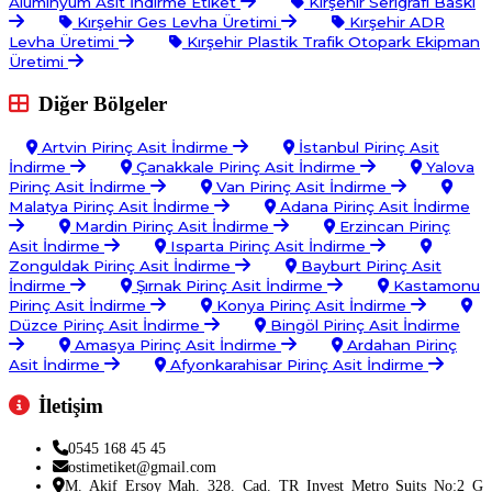
Alüminyum Asit İndirme Etiket
Kırşehir Serigrafi Baskı
Kırşehir Ges Levha Üretimi
Kırşehir ADR
Levha Üretimi
Kırşehir Plastik Trafik Otopark Ekipman
Üretimi
Diğer Bölgeler
Artvin Pirinç Asit İndirme
İstanbul Pirinç Asit
İndirme
Çanakkale Pirinç Asit İndirme
Yalova
Pirinç Asit İndirme
Van Pirinç Asit İndirme
Malatya Pirinç Asit İndirme
Adana Pirinç Asit İndirme
Mardin Pirinç Asit İndirme
Erzincan Pirinç
Asit İndirme
Isparta Pirinç Asit İndirme
Zonguldak Pirinç Asit İndirme
Bayburt Pirinç Asit
İndirme
Şırnak Pirinç Asit İndirme
Kastamonu
Pirinç Asit İndirme
Konya Pirinç Asit İndirme
Düzce Pirinç Asit İndirme
Bingöl Pirinç Asit İndirme
Amasya Pirinç Asit İndirme
Ardahan Pirinç
Asit İndirme
Afyonkarahisar Pirinç Asit İndirme
İletişim
0545 168 45 45
ostimetiket@gmail.com
M. Akif Ersoy Mah. 328. Cad. TR Invest Metro Suits No:2 G