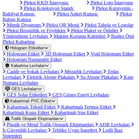
Pleksi KKD İstasyonu
Pleksi Loto İstasyonu
Pleksi Koleksiyon Standı
Pleksi Kuruyemiş -
Bakliyat Kutusu
Pleksi Anket Kutusu
Pleksi
Bahşiş Kutusu
Mimik Diyagram
Pleksi QR Menü
Pleksi Tabela ve Logolar
Pleksi Broşürlük ve Föylükler
Pleksi Plaket ve Ödüller
Yönlendirme Levhaları
Makine Koruma Kabinleri
Banko Önü
Pleksi Kabartma
Hologram Etiketleri
Hologram Etiket
3D Hologram Etiket
Void Hologram Etiket
Hologram Numaratör Etiket
Kabartma Levhalar
Cadde ve Sokak Levhaları
Mezarlık Levhaları
Tedaş
Levhaları
Elektrik Abone Plakaları
Su Abone Plakaları
Kapı
Numara Levhaları
GES Levhaları
GES Solar Etiketleri
GES Güneş Enerji Levhaları
Kabartmalı PVC Etiket
Kabartmalı Tekstil Etiket
Kabartmalı Termos Etiket
Kabartmalı Kupa Etiket
Kabartmalı Şişe Etiket
Trafik Otopark Ekipmanları
Plastik ve Metal Trafik Otopark Ekipmanları
ADR Levhaları
İş Güvenliği Levhaları
Tehlike Uyarı İşaretleri
Ledli İkaz
Sistemleri