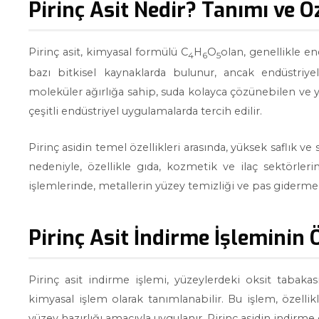
Pirinç Asit Nedir? Tanımı ve Öz
Pirinç asit, kimyasal formülü C
H
O
olan, genellikle en
4
6
5
bazı bitkisel kaynaklarda bulunur, ancak endüstriye
moleküler ağırlığa sahip, suda kolayca çözünebilen ve yüks
çeşitli endüstriyel uygulamalarda tercih edilir.
Pirinç asidin temel özellikleri arasında, yüksek saflık ve 
nedeniyle, özellikle gıda, kozmetik ve ilaç sektörleri
işlemlerinde, metallerin yüzey temizliği ve pas giderme
Pirinç Asit İndirme İşleminin Ö
Pirinç asit indirme işlemi, yüzeylerdeki oksit tabaka
kimyasal işlem olarak tanımlanabilir. Bu işlem, özellik
yüzey hazırlığı amacıyla uygulanır. Pirinç asidin indirm