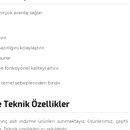
irçok avantaj sağlar:
rır.
zırlığını kolaylaştırır.
sunar.
 fonksiyonel kaliteyi artırır.
n temel sebeplerinden biridir.
e Teknik Özellikler
irinç asit indirme ürünleri sunmaktayız. Ürünlerimiz, çeşitli
Teknik özellikleri şu şekildedir: