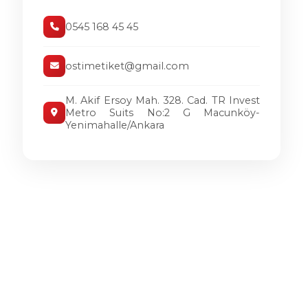
0545 168 45 45
ostimetiket@gmail.com
M. Akif Ersoy Mah. 328. Cad. TR Invest
Metro Suits No:2 G Macunköy-
Yenimahalle/Ankara