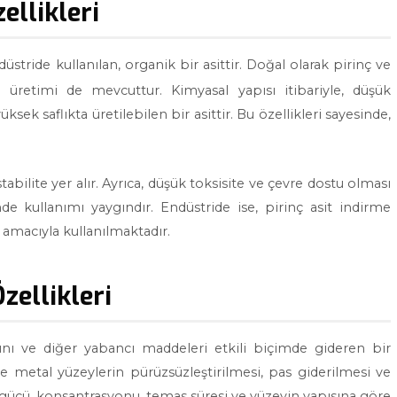
ellikleri
düstride kullanılan, organik bir asittir. Doğal olarak pirinç ve
l üretimi de mevcuttur. Kimyasal yapısı itibariyle, düşük
ek saflıkta üretilebilen bir asittir. Bu özellikleri sayesinde,
stabilite yer alır. Ayrıca, düşük toksisite ve çevre dostu olması
nde kullanımı yaygındır. Endüstride ise, pirinç asit indirme
 amacıyla kullanılmaktadır.
zellikleri
sını ve diğer yabancı maddeleri etkili biçimde gideren bir
le metal yüzeylerin pürüzsüzleştirilmesi, pas giderilmesi ve
e gücü, konsantrasyonu, temas süresi ve yüzeyin yapısına göre