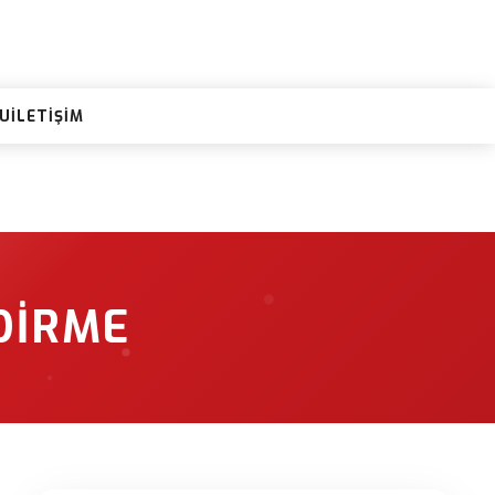
RU
İLETIŞIM
NDIRME