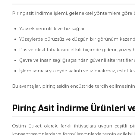
Pirinç asit indirme işlemi, geleneksel yöntemlere göre b
Yüksek verimlilik ve hız sağlar.
Yüzeylerde pürüzsüz ve düzgün bir görünüm kazandı
Pas ve oksit tabakasını etkili biçimde giderir, yüzey ha
Çevre ve insan sağlığı açısından güvenli alternatifler 
İşlem sonrası yüzeyde kalıntı ve iz bırakmaz, estetik ve
Bu avantajlar, pirinç asidin endüstride tercih edilmesini
Pirinç Asit İndirme Ürünleri v
Ostim Etiket olarak, farklı ihtiyaçlara uygun çeşitli p
konsantrasyonlarda ve formülasyonlarda temin edilebilir. 