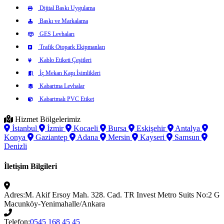
Dijital Baskı Uygulama
Baskı ve Markalama
GES Levhaları
Trafik Otopark Ekipmanları
Kablo Etiketi Çeşitleri
İç Mekan Kapı İsimlikleri
Kabartma Levhalar
Kabartmalı PVC Etiket
Hizmet Bölgelerimiz
İstanbul
İzmir
Kocaeli
Bursa
Eskişehir
Antalya
Konya
Gaziantep
Adana
Mersin
Kayseri
Samsun
Denizli
İletişim Bilgileri
Adres:
M. Akif Ersoy Mah. 328. Cad. TR Invest Metro Suits No:2 G
Macunköy-Yenimahalle/Ankara
Telefon:
0545 168 45 45