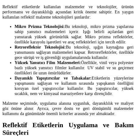
Reflektif etiketlerde kullanılan malzemeler ve teknolojiler, ürünün
performansı ve dayanıklılığı açısından kritik öneme sahiptir. En yaygın
kullanılan reflektif malzeme teknolojileri şunlardır:
Mikro Prizma Teknolojisi:
Bu teknoloji, mikro prizma yapılarına
sahip yansıtıcı malzemeleri içerir. Işığı belirli açılardan geri
yansıtarak yüksek görünürlük sağlar. Mikro prizma reflektörler,
özellikle karayolu işaretleri ve araç reflektörleri için tercih edilir.
Retroreflektör Teknolojisi:
Bu teknoloji, ışığın kaynağına geri
yansımasını sağlayan malzemeleri kapsar. Retroreflektörler, özellikle
gece sürüşü ve iş güvenliği uygulamalarında kullanılır.
Yüksek Yansıtıcı Film Malzemeleri:
Özellikle, vinil veya polyester
bazlı yüksek yansıtıcı filmler kullanılır. UV stabil ve su geçirmez
özellikleri ile uzun ömürlüdürler.
Dayanıklı Yapıştırıcılar ve Tabakalar:
Etiketlerin yüzeylerine
yapışmasını sağlayan ve kullanım sırasında yapışkanın özelliğini
koruyan özel yapıştırıcılar kullanılır. Bu yapıştırıcılar, yüksek
sıcaklık, nem ve kimyasal maruziyetlere karşı dirençlidir.
Malzeme seçiminde, uygulama alanına uygunluk, dayanıklılık ve maliyet
göz önüne alınır. Ayrıca, çevre dostu ve geri dönüşümlü malzemeler
kullanımı da günümüzde önemli kriterler arasında yer almaktadır.
Reflektif Etiketlerin Uygulama ve Bakım
Süreçleri