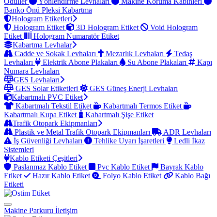
Ödüller
Yönlendirme Levhaları
Makine Koruma Kabinleri
Banko Önü Pleksi Kabartma
Hologram Etiketleri
Hologram Etiket
3D Hologram Etiket
Void Hologram
Etiket
Hologram Numaratör Etiket
Kabartma Levhalar
Cadde ve Sokak Levhaları
Mezarlık Levhaları
Tedaş
Levhaları
Elektrik Abone Plakaları
Su Abone Plakaları
Kapı
Numara Levhaları
GES Levhaları
GES Solar Etiketleri
GES Güneş Enerji Levhaları
Kabartmalı PVC Etiket
Kabartmalı Tekstil Etiket
Kabartmalı Termos Etiket
Kabartmalı Kupa Etiket
Kabartmalı Şişe Etiket
Trafik Otopark Ekipmanları
Plastik ve Metal Trafik Otopark Ekipmanları
ADR Levhaları
İş Güvenliği Levhaları
Tehlike Uyarı İşaretleri
Ledli İkaz
Sistemleri
Kablo Etiketi Çeşitleri
Paslanmaz Kablo Etiket
Pvc Kablo Etiket
Bayrak Kablo
Etiket
Hazır Kablo Etiket
Folyo Kablo Etiket
Kablo Bağı
Etiketi
Makine Parkuru
İletişim