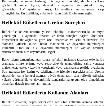
Bu sayede, etiketler herhangi bir açıdan bakıldığında bile yüksek
görünürlük sunar. Ayrıca, dayanıklılık açısından da yüksek direnç
gösterirler; UV ışınlarına, suya, kimyasallara ve aşınmaya karşı
dirençlidirler. Bu özellikler, etiketlerin uzun ömürlü olmasını sağlar.
Reflektif Etiketlerin Üretim Süreçleri
Reflektif etiketlerin üretimi, yüksek teknolojili malzemelerin kullanımıyla
gerçekleşir. İlk aşamada, tasarım ve baskı süreçleri başlar. Üreticiler,
müşterilerin ihtiyaçlarına göre özel tasarımlar ve şekiller hazırlar. Bu
aşamada, yüksek kaliteli baskı makineleri ve dayanıklı mürekkepler
kullanılır. Özellikle, UV dayanıklı mürekkepler ile yapılan baskılar,
etiketlerin uzun süre dayanmasını sağlar.
Baskı işlemi tamamlandıktan sonra, reflektif malzeme tabakası eklenir. Bu
aşamada, mikro prizma veya retroreflektör teknolojisine sahip yansıtıcı
malzemeler, etiket yüzeyine yapışkanlı veya yapışkansız şekilde uygulanır.
Son aşamada ise, kesim ve şekillendirme işlemleri gerçekleştirilir. Üretim
sürecinde, kalite kontrol aşaması büyük önem taşır; tüm reflektif etiketler,
yüksek görünürlük ve dayanıklılık standartlarına uygun olup olmadıkları
açısından detaylı testlere tabi tutulur.
Reflektif Etiketlerin Kullanım Alanları
Reflektif etiketler, çeşitli sektörlerde geniş bir kullanım alanına sahiptir.
Güvenlik ve uyarı amacıyla kullanılan bu etiketler, özellikle aşağıdaki