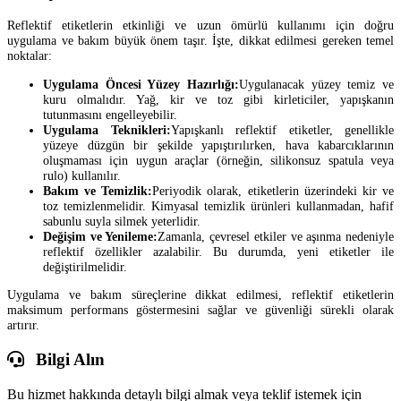
Reflektif etiketlerin etkinliği ve uzun ömürlü kullanımı için doğru
uygulama ve bakım büyük önem taşır. İşte, dikkat edilmesi gereken temel
noktalar:
Uygulama Öncesi Yüzey Hazırlığı:
Uygulanacak yüzey temiz ve
kuru olmalıdır. Yağ, kir ve toz gibi kirleticiler, yapışkanın
tutunmasını engelleyebilir.
Uygulama Teknikleri:
Yapışkanlı reflektif etiketler, genellikle
yüzeye düzgün bir şekilde yapıştırılırken, hava kabarcıklarının
oluşmaması için uygun araçlar (örneğin, silikonsuz spatula veya
rulo) kullanılır.
Bakım ve Temizlik:
Periyodik olarak, etiketlerin üzerindeki kir ve
toz temizlenmelidir. Kimyasal temizlik ürünleri kullanmadan, hafif
sabunlu suyla silmek yeterlidir.
Değişim ve Yenileme:
Zamanla, çevresel etkiler ve aşınma nedeniyle
reflektif özellikler azalabilir. Bu durumda, yeni etiketler ile
değiştirilmelidir.
Uygulama ve bakım süreçlerine dikkat edilmesi, reflektif etiketlerin
maksimum performans göstermesini sağlar ve güvenliği sürekli olarak
artırır.
Bilgi Alın
Bu hizmet hakkında detaylı bilgi almak veya teklif istemek için