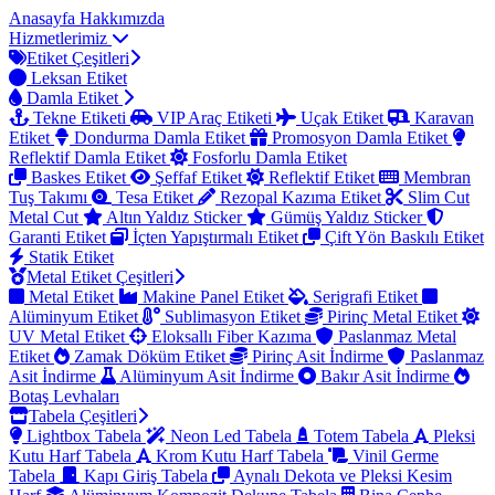
Anasayfa
Hakkımızda
Hizmetlerimiz
Etiket Çeşitleri
Leksan Etiket
Damla Etiket
Tekne Etiketi
VIP Araç Etiketi
Uçak Etiket
Karavan
Etiket
Dondurma Damla Etiket
Promosyon Damla Etiket
Reflektif Damla Etiket
Fosforlu Damla Etiket
Baskes Etiket
Şeffaf Etiket
Reflektif Etiket
Membran
Tuş Takımı
Tesa Etiket
Rezopal Kazıma Etiket
Slim Cut
Metal Cut
Altın Yaldız Sticker
Gümüş Yaldız Sticker
Garanti Etiket
İçten Yapıştırmalı Etiket
Çift Yön Baskılı Etiket
Statik Etiket
Metal Etiket Çeşitleri
Metal Etiket
Makine Panel Etiket
Serigrafi Etiket
Alüminyum Etiket
Sublimasyon Etiket
Pirinç Metal Etiket
UV Metal Etiket
Eloksallı Fiber Kazıma
Paslanmaz Metal
Etiket
Zamak Döküm Etiket
Pirinç Asit İndirme
Paslanmaz
Asit İndirme
Alüminyum Asit İndirme
Bakır Asit İndirme
Botaş Levhaları
Tabela Çeşitleri
Lightbox Tabela
Neon Led Tabela
Totem Tabela
Pleksi
Kutu Harf Tabela
Krom Kutu Harf Tabela
Vinil Germe
Tabela
Kapı Giriş Tabela
Aynalı Dekota ve Pleksi Kesim