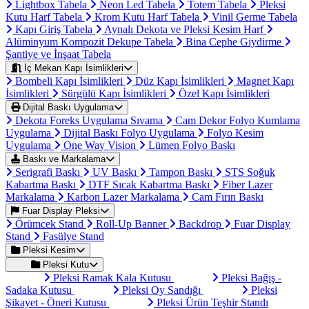
Lightbox Tabela
Neon Led Tabela
Totem Tabela
Pleksi
Kutu Harf Tabela
Krom Kutu Harf Tabela
Vinil Germe Tabela
Kapı Giriş Tabela
Aynalı Dekota ve Pleksi Kesim Harf
Alüminyum Kompozit Dekupe Tabela
Bina Cephe Giydirme
Şantiye ve İnşaat Tabela
İç Mekan Kapı İsimlikleri
Bombeli Kapı İsimlikleri
Düz Kapı İsimlikleri
Magnet Kapı
İsimlikleri
Sürgülü Kapı İsimlikleri
Özel Kapı İsimlikleri
Dijital Baskı Uygulama
Dekota Foreks Uygulama Sıvama
Cam Dekor Folyo Kumlama
Uygulama
Dijital Baskı Folyo Uygulama
Folyo Kesim
Uygulama
One Way Vision
Lümen Folyo Baskı
Baskı ve Markalama
Serigrafi Baskı
UV Baskı
Tampon Baskı
STS Soğuk
Kabartma Baskı
DTF Sıcak Kabartma Baskı
Fiber Lazer
Markalama
Karbon Lazer Markalama
Cam Fırın Baskı
Fuar Display Pleksi
Örümcek Stand
Roll-Up Banner
Backdrop
Fuar Display
Stand
Fasülye Stand
Pleksi Kesim
Pleksi Kutu
Pleksi Ramak Kala Kutusu
Pleksi Bağış -
Sadaka Kutusu
Pleksi Oy Sandığı
Pleksi
Şikayet - Öneri Kutusu
Pleksi Ürün Teşhir Standı