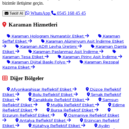
bizimle iletişime geçin.
WhatsApp
0545 168 45 45
Teklif Al
Karaman Hizmetleri
Karaman Hologram Numaratör Etiket
Karaman
Şeffaf Etiket
Karaman Alüminyum Asit İndirme Etiket
Karaman ADR Levha Üretimi
Karaman Damla
Etiket
Karaman Paslanmaz Asit İndirme
Karaman Tesa Etiket
Karaman Pirinç Asit İndirme
Karaman Dijital Baskı Folyo
Karaman Rezopal
Kazıma Etiket
Diğer Bölgeler
Afyonkarahisar Reflektif Etiket
Düzce Reflektif
Etiket
Bolu Reflektif Etiket
Şırnak Reflektif
Etiket
Çanakkale Reflektif Etiket
Samsun
Reflektif Etiket
Muğla Reflektif Etiket
Edirne
Reflektif Etiket
Bursa Reflektif Etiket
Erzurum Reflektif Etiket
Osmaniye Reflektif Etiket
Antalya Reflektif Etiket
Erzincan Reflektif
Etiket
Kütahya Reflektif Etiket
Aydın