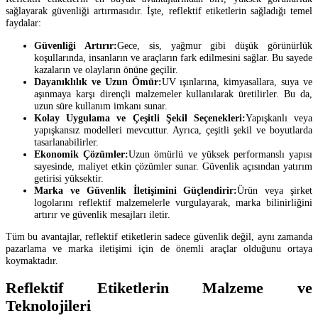
sağlayarak güvenliği artırmasıdır. İşte, reflektif etiketlerin sağladığı temel
faydalar:
Güvenliği Artırır:
Gece, sis, yağmur gibi düşük görünürlük
koşullarında, insanların ve araçların fark edilmesini sağlar. Bu sayede
kazaların ve olayların önüne geçilir.
Dayanıklılık ve Uzun Ömür:
UV ışınlarına, kimyasallara, suya ve
aşınmaya karşı dirençli malzemeler kullanılarak üretilirler. Bu da,
uzun süre kullanım imkanı sunar.
Kolay Uygulama ve Çeşitli Şekil Seçenekleri:
Yapışkanlı veya
yapışkansız modelleri mevcuttur. Ayrıca, çeşitli şekil ve boyutlarda
tasarlanabilirler.
Ekonomik Çözümler:
Uzun ömürlü ve yüksek performanslı yapısı
sayesinde, maliyet etkin çözümler sunar. Güvenlik açısından yatırım
getirisi yüksektir.
Marka ve Güvenlik İletişimini Güçlendirir:
Ürün veya şirket
logolarını reflektif malzemelerle vurgulayarak, marka bilinirliğini
artırır ve güvenlik mesajları iletir.
Tüm bu avantajlar, reflektif etiketlerin sadece güvenlik değil, aynı zamanda
pazarlama ve marka iletişimi için de önemli araçlar olduğunu ortaya
koymaktadır.
Reflektif Etiketlerin Malzeme ve
Teknolojileri