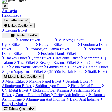
Anasayfa
Hakkımızda
Hizmetlerimiz
Etiket Çeşitleri
Leksan Etiket
Damla Etiket
Tekne Etiketi
VIP Araç Etiketi
Uçak Etiket
Karavan Etiket
Dondurma Damla
Etiket
Promosyon Damla Etiket
Reflektif
Damla Etiket
Fosforlu Damla Etiket
Baskes Etiket
Şeffaf Etiket
Reflektif Etiket
Membran Tuş
Takımı
Tesa Etiket
Rezopal Kazıma Etiket
Slim Cut Metal
Cut
Altın Yaldız Sticker
Gümüş Yaldız Sticker
Garanti Etiket
İçten Yapıştırmalı Etiket
Çift Yön Baskılı Etiket
Statik Etiket
Metal Etiket Çeşitleri
Metal Etiket
Makine Panel Etiket
Serigrafi Etiket
Alüminyum Etiket
Sublimasyon Etiket
Pirinç Metal Etiket
UV Metal Etiket
Eloksallı Fiber Kazıma
Paslanmaz Metal
Etiket
Zamak Döküm Etiket
Pirinç Asit İndirme
Paslanmaz
Asit İndirme
Alüminyum Asit İndirme
Bakır Asit İndirme
Botaş Levhaları
Tabela Çeşitleri