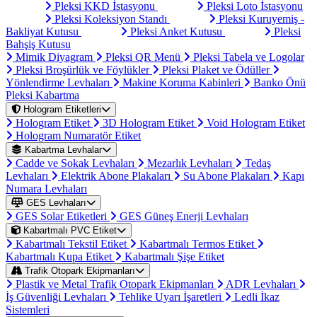
Pleksi KKD İstasyonu
Pleksi Loto İstasyonu
Pleksi Koleksiyon Standı
Pleksi Kuruyemiş -
Bakliyat Kutusu
Pleksi Anket Kutusu
Pleksi
Bahşiş Kutusu
Mimik Diyagram
Pleksi QR Menü
Pleksi Tabela ve Logolar
Pleksi Broşürlük ve Föylükler
Pleksi Plaket ve Ödüller
Yönlendirme Levhaları
Makine Koruma Kabinleri
Banko Önü
Pleksi Kabartma
Hologram Etiketleri
Hologram Etiket
3D Hologram Etiket
Void Hologram Etiket
Hologram Numaratör Etiket
Kabartma Levhalar
Cadde ve Sokak Levhaları
Mezarlık Levhaları
Tedaş
Levhaları
Elektrik Abone Plakaları
Su Abone Plakaları
Kapı
Numara Levhaları
GES Levhaları
GES Solar Etiketleri
GES Güneş Enerji Levhaları
Kabartmalı PVC Etiket
Kabartmalı Tekstil Etiket
Kabartmalı Termos Etiket
Kabartmalı Kupa Etiket
Kabartmalı Şişe Etiket
Trafik Otopark Ekipmanları
Plastik ve Metal Trafik Otopark Ekipmanları
ADR Levhaları
İş Güvenliği Levhaları
Tehlike Uyarı İşaretleri
Ledli İkaz
Sistemleri