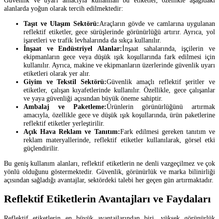
alanlarda yoğun olarak tercih edilmektedir:
Taşıt ve Ulaşım Sektörü:
Araçların gövde ve camlarına uygulanan
reflektif etiketler, gece sürüşlerinde görünürlüğü artırır. Ayrıca, yol
işaretleri ve trafik levhalarında da sıkça kullanılır.
İnşaat ve Endüstriyel Alanlar:
İnşaat sahalarında, işçilerin ve
ekipmanların gece veya düşük ışık koşullarında fark edilmesi için
kullanılır. Ayrıca, makine ve ekipmanların üzerlerinde güvenlik uyarı
etiketleri olarak yer alır.
Giyim ve Tekstil Sektörü:
Güvenlik amaçlı reflektif şeritler ve
etiketler, çalışan kıyafetlerinde kullanılır. Özellikle, gece çalışanlar
ve yaya güvenliği açısından büyük öneme sahiptir.
Ambalaj ve Paketleme:
Ürünlerin görünürlüğünü artırmak
amacıyla, özellikle gece ve düşük ışık koşullarında, ürün paketlerine
reflektif etiketler yerleştirilir.
Açık Hava Reklam ve Tanıtım:
Fark edilmesi gereken tanıtım ve
reklam materyallerinde, reflektif etiketler kullanılarak, görsel etki
güçlendirilir.
Bu geniş kullanım alanları, reflektif etiketlerin ne denli vazgeçilmez ve çok
yönlü olduğunu göstermektedir. Güvenlik, görünürlük ve marka bilinirliği
açısından sağladığı avantajlar, sektördeki talebi her geçen gün artırmaktadır.
Reflektif Etiketlerin Avantajları ve Faydaları
Reflektif etiketlerin en büyük avantajlarından biri, yüksek görünürlük