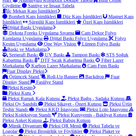
Harf
Alüminyum Kompozit Dekupe Tabela
Bina Cephe
Giydirme
Şantiye ve İnşaat Tabela
İç Mekan Kapı İsimlikleri
Bombeli Kapı İsimlikleri
Düz Kapı İsimlikleri
Magnet Kapı
İsimlikleri
Sürgülü Kapı İsimlikleri
Özel Kapı İsimlikleri
Dijital Baskı Uygulama
Dekota Foreks Uygulama Sıvama
Cam Dekor Folyo
Kumlama Uygulama
Dijital Baskı Folyo Uygulama
Folyo
Kesim Uygulama
One Way Vision
Lümen Folyo Baskı
Baskı ve Markalama
Serigrafi Baskı
UV Baskı
Tampon Baskı
STS Soğuk
Kabartma Baskı
DTF Sıcak Kabartma Baskı
Fiber Lazer
Markalama
Karbon Lazer Markalama
Cam Fırın Baskı
Fuar Display Pleksi
Örümcek Stand
Roll-Up Banner
Backdrop
Fuar
Display Stand
Fasülye Stand
Pleksi Kesim
Pleksi Kutu
Pleksi Ramak Kala Kutusu
Pleksi Bağış - Sadaka Kutusu
Pleksi Oy Sandığı
Pleksi Şikayet - Öneri Kutusu
Pleksi Ürün
Teşhir Standı
Pleksi KKD İstasyonu
Pleksi Loto İstasyonu
Pleksi Koleksiyon Standı
Pleksi Kuruyemiş - Bakliyat Kutusu
Pleksi Anket Kutusu
Pleksi Bahşiş Kutusu
Mimik Diyagram
Pleksi QR Menü
Pleksi Tabela ve
Logolar
Pleksi Broşürlük ve Föylükler
Pleksi Plaket ve