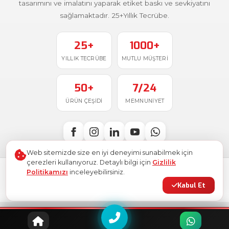
tasarımını ve imalatını yaparak etiket baskı ve sevkiyatını
sağlamaktadır. 25+Yıllık Tecrübe.
25+
1000+
YILLIK TECRÜBE
MUTLU MÜŞTERI
50+
7/24
ÜRÜN ÇEŞIDI
MEMNUNIYET
Web sitemizde size en iyi deneyimi sunabilmek için
çerezleri kullanıyoruz. Detaylı bilgi için
Gizlilik
Politikamızı
inceleyebilirsiniz.
Türkiye'de
ile üretildi
© 2026
Ostim Etiket
. Tüm hakları saklıdır.
Kabul Et
Gizlilik Politikası
Kullanım Şartları
KVKK
Site Haritası