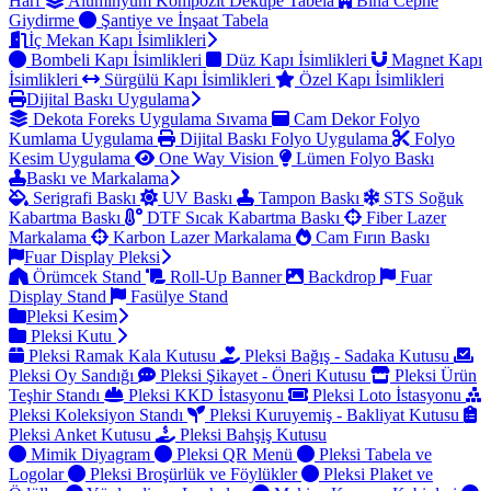
Harf
Alüminyum Kompozit Dekupe Tabela
Bina Cephe
Giydirme
Şantiye ve İnşaat Tabela
İç Mekan Kapı İsimlikleri
Bombeli Kapı İsimlikleri
Düz Kapı İsimlikleri
Magnet Kapı
İsimlikleri
Sürgülü Kapı İsimlikleri
Özel Kapı İsimlikleri
Dijital Baskı Uygulama
Dekota Foreks Uygulama Sıvama
Cam Dekor Folyo
Kumlama Uygulama
Dijital Baskı Folyo Uygulama
Folyo
Kesim Uygulama
One Way Vision
Lümen Folyo Baskı
Baskı ve Markalama
Serigrafi Baskı
UV Baskı
Tampon Baskı
STS Soğuk
Kabartma Baskı
DTF Sıcak Kabartma Baskı
Fiber Lazer
Markalama
Karbon Lazer Markalama
Cam Fırın Baskı
Fuar Display Pleksi
Örümcek Stand
Roll-Up Banner
Backdrop
Fuar
Display Stand
Fasülye Stand
Pleksi Kesim
Pleksi Kutu
Pleksi Ramak Kala Kutusu
Pleksi Bağış - Sadaka Kutusu
Pleksi Oy Sandığı
Pleksi Şikayet - Öneri Kutusu
Pleksi Ürün
Teşhir Standı
Pleksi KKD İstasyonu
Pleksi Loto İstasyonu
Pleksi Koleksiyon Standı
Pleksi Kuruyemiş - Bakliyat Kutusu
Pleksi Anket Kutusu
Pleksi Bahşiş Kutusu
Mimik Diyagram
Pleksi QR Menü
Pleksi Tabela ve
Logolar
Pleksi Broşürlük ve Föylükler
Pleksi Plaket ve