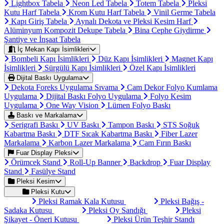
Lightbox Tabela
Neon Led Tabela
Totem Tabela
Pleksi
Kutu Harf Tabela
Krom Kutu Harf Tabela
Vinil Germe Tabela
Kapı Giriş Tabela
Aynalı Dekota ve Pleksi Kesim Harf
Alüminyum Kompozit Dekupe Tabela
Bina Cephe Giydirme
Şantiye ve İnşaat Tabela
İç Mekan Kapı İsimlikleri
Bombeli Kapı İsimlikleri
Düz Kapı İsimlikleri
Magnet Kapı
İsimlikleri
Sürgülü Kapı İsimlikleri
Özel Kapı İsimlikleri
Dijital Baskı Uygulama
Dekota Foreks Uygulama Sıvama
Cam Dekor Folyo Kumlama
Uygulama
Dijital Baskı Folyo Uygulama
Folyo Kesim
Uygulama
One Way Vision
Lümen Folyo Baskı
Baskı ve Markalama
Serigrafi Baskı
UV Baskı
Tampon Baskı
STS Soğuk
Kabartma Baskı
DTF Sıcak Kabartma Baskı
Fiber Lazer
Markalama
Karbon Lazer Markalama
Cam Fırın Baskı
Fuar Display Pleksi
Örümcek Stand
Roll-Up Banner
Backdrop
Fuar Display
Stand
Fasülye Stand
Pleksi Kesim
Pleksi Kutu
Pleksi Ramak Kala Kutusu
Pleksi Bağış -
Sadaka Kutusu
Pleksi Oy Sandığı
Pleksi
Şikayet - Öneri Kutusu
Pleksi Ürün Teşhir Standı