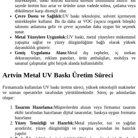
mürekkepler, baskı sonrası kuruma süresini minimuma indirir. Bu
sayede üretim hızı artar ve ürünler uzun vadede solma, çatlama veya
dökülmeye karşı dirençli olur.
Çevre Dostu ve Sağlıklı:
UV baskı teknolojisi, solvent içermeyen
mürekkepler kullanır. Bu da daha az VOC (uçucu organik bileşik)
salınımı anlamına gelir ve çevre açısından daha uygun bir seçenek
sunar.
Metal Yüzeylere Uygunluk:
UV baskı, metal yüzeylere mükemmel
yapışma sağlar ve yüzey düzgünlüğüne bağlı olarak yüksek
dayanıklılık gösterir.
Geniş Uygulama Alanı:
Metal dış cepheler, iç mekan
dekorasyonları, reklam panoları, ürün ambalajları, mobilya ve
sanatsal çalışmalar gibi birçok alanda kullanılabilir.
Artvin Metal UV Baskı Üretim Süreci
Firmamızda kullanılan UV baskı üretim süreci, yüksek teknolojili makineler
ve uzman operatörler tarafından yürütülmektedir. Süreç şu adımlardan
oluşur:
Tasarım Hazırlama:
Müşterilerden alınan veya firmamız tasarım
ekibi tarafından hazırlanan dijital tasarımlar, baskıya uygun formatta
hazırlanır.
Yüzey Temizliği ve Hazırlık:
Metal yüzeyler, toz ve yağdan
arındırılır, yüzey düzgünlüğü ve yapışma açısından ön hazırlık
yapılır.