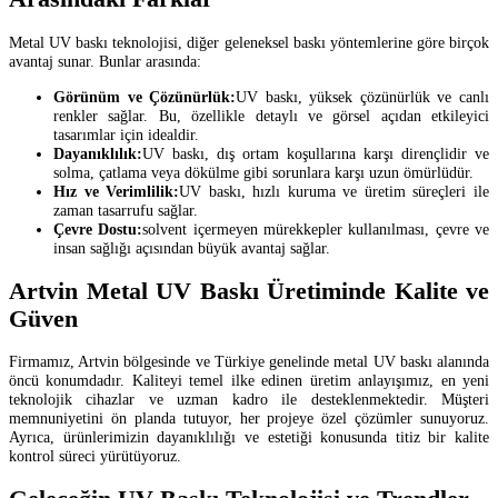
Metal UV baskı teknolojisi, diğer geleneksel baskı yöntemlerine göre birçok
avantaj sunar. Bunlar arasında:
Görünüm ve Çözünürlük:
UV baskı, yüksek çözünürlük ve canlı
renkler sağlar. Bu, özellikle detaylı ve görsel açıdan etkileyici
tasarımlar için idealdir.
Dayanıklılık:
UV baskı, dış ortam koşullarına karşı dirençlidir ve
solma, çatlama veya dökülme gibi sorunlara karşı uzun ömürlüdür.
Hız ve Verimlilik:
UV baskı, hızlı kuruma ve üretim süreçleri ile
zaman tasarrufu sağlar.
Çevre Dostu:
solvent içermeyen mürekkepler kullanılması, çevre ve
insan sağlığı açısından büyük avantaj sağlar.
Artvin Metal UV Baskı Üretiminde Kalite ve
Güven
Firmamız, Artvin bölgesinde ve Türkiye genelinde metal UV baskı alanında
öncü konumdadır. Kaliteyi temel ilke edinen üretim anlayışımız, en yeni
teknolojik cihazlar ve uzman kadro ile desteklenmektedir. Müşteri
memnuniyetini ön planda tutuyor, her projeye özel çözümler sunuyoruz.
Ayrıca, ürünlerimizin dayanıklılığı ve estetiği konusunda titiz bir kalite
kontrol süreci yürütüyoruz.