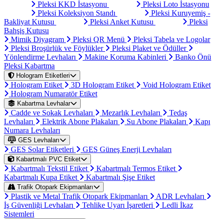
Pleksi KKD İstasyonu
Pleksi Loto İstasyonu
Pleksi Koleksiyon Standı
Pleksi Kuruyemiş -
Bakliyat Kutusu
Pleksi Anket Kutusu
Pleksi
Bahşiş Kutusu
Mimik Diyagram
Pleksi QR Menü
Pleksi Tabela ve Logolar
Pleksi Broşürlük ve Föylükler
Pleksi Plaket ve Ödüller
Yönlendirme Levhaları
Makine Koruma Kabinleri
Banko Önü
Pleksi Kabartma
Hologram Etiketleri
Hologram Etiket
3D Hologram Etiket
Void Hologram Etiket
Hologram Numaratör Etiket
Kabartma Levhalar
Cadde ve Sokak Levhaları
Mezarlık Levhaları
Tedaş
Levhaları
Elektrik Abone Plakaları
Su Abone Plakaları
Kapı
Numara Levhaları
GES Levhaları
GES Solar Etiketleri
GES Güneş Enerji Levhaları
Kabartmalı PVC Etiket
Kabartmalı Tekstil Etiket
Kabartmalı Termos Etiket
Kabartmalı Kupa Etiket
Kabartmalı Şişe Etiket
Trafik Otopark Ekipmanları
Plastik ve Metal Trafik Otopark Ekipmanları
ADR Levhaları
İş Güvenliği Levhaları
Tehlike Uyarı İşaretleri
Ledli İkaz
Sistemleri