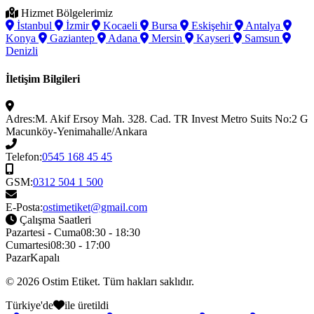
Hizmet Bölgelerimiz
İstanbul
İzmir
Kocaeli
Bursa
Eskişehir
Antalya
Konya
Gaziantep
Adana
Mersin
Kayseri
Samsun
Denizli
İletişim Bilgileri
Adres:
M. Akif Ersoy Mah. 328. Cad. TR Invest Metro Suits No:2 G
Macunköy-Yenimahalle/Ankara
Telefon:
0545 168 45 45
GSM:
0312 504 1 500
E-Posta:
ostimetiket@gmail.com
Çalışma Saatleri
Pazartesi - Cuma
08:30 - 18:30
Cumartesi
08:30 - 17:00
Pazar
Kapalı
© 2026
Ostim Etiket
. Tüm hakları saklıdır.
Türkiye'de
ile üretildi