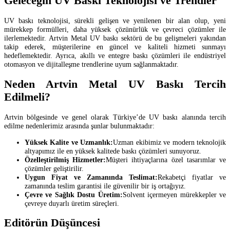
Geleceğin UV Baskı Teknolojisi ve Trendler
UV baskı teknolojisi, sürekli gelişen ve yenilenen bir alan olup, yeni
mürekkep formülleri, daha yüksek çözünürlük ve çevreci çözümler ile
ilerlemektedir. Artvin Metal UV baskı sektörü de bu gelişmeleri yakından
takip ederek, müşterilerine en güncel ve kaliteli hizmeti sunmayı
hedeflemektedir. Ayrıca, akıllı ve entegre baskı çözümleri ile endüstriyel
otomasyon ve dijitalleşme trendlerine uyum sağlanmaktadır.
Neden Artvin Metal UV Baskı Tercih
Edilmeli?
Artvin bölgesinde ve genel olarak Türkiye’de UV baskı alanında tercih
edilme nedenlerimiz arasında şunlar bulunmaktadır:
Yüksek Kalite ve Uzmanlık:
Uzman ekibimiz ve modern teknolojik
altyapımız ile en yüksek kalitede baskı çözümleri sunuyoruz.
Özelleştirilmiş Hizmetler:
Müşteri ihtiyaçlarına özel tasarımlar ve
çözümler geliştirilir.
Uygun Fiyat ve Zamanında Teslimat:
Rekabetçi fiyatlar ve
zamanında teslim garantisi ile güvenilir bir iş ortağıyız.
Çevre ve Sağlık Dostu Üretim:
Solvent içermeyen mürekkepler ve
çevreye duyarlı üretim süreçleri.
Editörün Düşüncesi