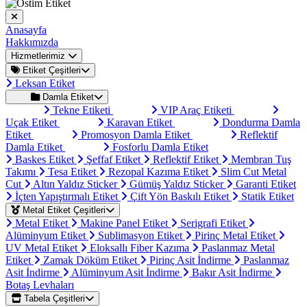
Anasayfa
Hakkımızda
Hizmetlerimiz
Etiket Çeşitleri
Leksan Etiket
Damla Etiket
Tekne Etiketi
VIP Araç Etiketi
Uçak Etiket
Karavan Etiket
Dondurma Damla
Etiket
Promosyon Damla Etiket
Reflektif
Damla Etiket
Fosforlu Damla Etiket
Baskes Etiket
Şeffaf Etiket
Reflektif Etiket
Membran Tuş
Takımı
Tesa Etiket
Rezopal Kazıma Etiket
Slim Cut Metal
Cut
Altın Yaldız Sticker
Gümüş Yaldız Sticker
Garanti Etiket
İçten Yapıştırmalı Etiket
Çift Yön Baskılı Etiket
Statik Etiket
Metal Etiket Çeşitleri
Metal Etiket
Makine Panel Etiket
Serigrafi Etiket
Alüminyum Etiket
Sublimasyon Etiket
Pirinç Metal Etiket
UV Metal Etiket
Eloksallı Fiber Kazıma
Paslanmaz Metal
Etiket
Zamak Döküm Etiket
Pirinç Asit İndirme
Paslanmaz
Asit İndirme
Alüminyum Asit İndirme
Bakır Asit İndirme
Botaş Levhaları
Tabela Çeşitleri