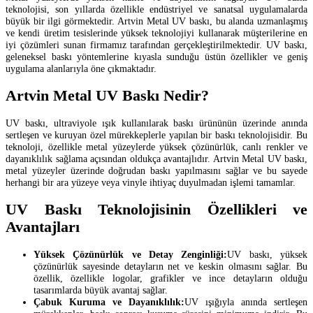
teknolojisi, son yıllarda özellikle endüstriyel ve sanatsal uygulamalarda
büyük bir ilgi görmektedir. Artvin Metal UV baskı, bu alanda uzmanlaşmış
ve kendi üretim tesislerinde yüksek teknolojiyi kullanarak müşterilerine en
iyi çözümleri sunan firmamız tarafından gerçekleştirilmektedir. UV baskı,
geleneksel baskı yöntemlerine kıyasla sunduğu üstün özellikler ve geniş
uygulama alanlarıyla öne çıkmaktadır.
Artvin Metal UV Baskı Nedir?
UV baskı, ultraviyole ışık kullanılarak baskı ürününün üzerinde anında
sertleşen ve kuruyan özel mürekkeplerle yapılan bir baskı teknolojisidir. Bu
teknoloji, özellikle metal yüzeylerde yüksek çözünürlük, canlı renkler ve
dayanıklılık sağlama açısından oldukça avantajlıdır. Artvin Metal UV baskı,
metal yüzeyler üzerinde doğrudan baskı yapılmasını sağlar ve bu sayede
herhangi bir ara yüzeye veya vinyle ihtiyaç duyulmadan işlemi tamamlar.
UV Baskı Teknolojisinin Özellikleri ve
Avantajları
Yüksek Çözünürlük ve Detay Zenginliği:
UV baskı, yüksek
çözünürlük sayesinde detayların net ve keskin olmasını sağlar. Bu
özellik, özellikle logolar, grafikler ve ince detayların olduğu
tasarımlarda büyük avantaj sağlar.
Çabuk Kuruma ve Dayanıklılık:
UV ışığıyla anında sertleşen