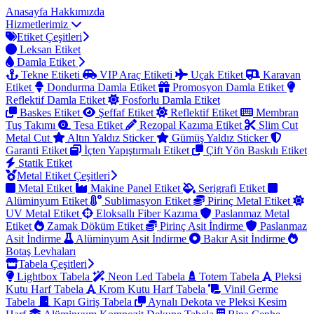
Anasayfa
Hakkımızda
Hizmetlerimiz
Etiket Çeşitleri
Leksan Etiket
Damla Etiket
Tekne Etiketi
VIP Araç Etiketi
Uçak Etiket
Karavan
Etiket
Dondurma Damla Etiket
Promosyon Damla Etiket
Reflektif Damla Etiket
Fosforlu Damla Etiket
Baskes Etiket
Şeffaf Etiket
Reflektif Etiket
Membran
Tuş Takımı
Tesa Etiket
Rezopal Kazıma Etiket
Slim Cut
Metal Cut
Altın Yaldız Sticker
Gümüş Yaldız Sticker
Garanti Etiket
İçten Yapıştırmalı Etiket
Çift Yön Baskılı Etiket
Statik Etiket
Metal Etiket Çeşitleri
Metal Etiket
Makine Panel Etiket
Serigrafi Etiket
Alüminyum Etiket
Sublimasyon Etiket
Pirinç Metal Etiket
UV Metal Etiket
Eloksallı Fiber Kazıma
Paslanmaz Metal
Etiket
Zamak Döküm Etiket
Pirinç Asit İndirme
Paslanmaz
Asit İndirme
Alüminyum Asit İndirme
Bakır Asit İndirme
Botaş Levhaları
Tabela Çeşitleri
Lightbox Tabela
Neon Led Tabela
Totem Tabela
Pleksi
Kutu Harf Tabela
Krom Kutu Harf Tabela
Vinil Germe
Tabela
Kapı Giriş Tabela
Aynalı Dekota ve Pleksi Kesim