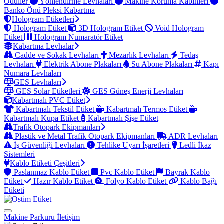
Ödüller
Yönlendirme Levhaları
Makine Koruma Kabinleri
Banko Önü Pleksi Kabartma
Hologram Etiketleri
Hologram Etiket
3D Hologram Etiket
Void Hologram
Etiket
Hologram Numaratör Etiket
Kabartma Levhalar
Cadde ve Sokak Levhaları
Mezarlık Levhaları
Tedaş
Levhaları
Elektrik Abone Plakaları
Su Abone Plakaları
Kapı
Numara Levhaları
GES Levhaları
GES Solar Etiketleri
GES Güneş Enerji Levhaları
Kabartmalı PVC Etiket
Kabartmalı Tekstil Etiket
Kabartmalı Termos Etiket
Kabartmalı Kupa Etiket
Kabartmalı Şişe Etiket
Trafik Otopark Ekipmanları
Plastik ve Metal Trafik Otopark Ekipmanları
ADR Levhaları
İş Güvenliği Levhaları
Tehlike Uyarı İşaretleri
Ledli İkaz
Sistemleri
Kablo Etiketi Çeşitleri
Paslanmaz Kablo Etiket
Pvc Kablo Etiket
Bayrak Kablo
Etiket
Hazır Kablo Etiket
Folyo Kablo Etiket
Kablo Bağı
Etiketi
Makine Parkuru
İletişim