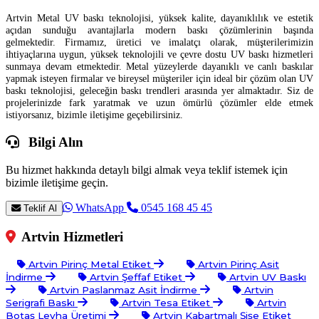
Artvin Metal UV baskı teknolojisi, yüksek kalite, dayanıklılık ve estetik
açıdan sunduğu avantajlarla modern baskı çözümlerinin başında
gelmektedir. Firmamız, üretici ve imalatçı olarak, müşterilerimizin
ihtiyaçlarına uygun, yüksek teknolojili ve çevre dostu UV baskı hizmetleri
sunmaya devam etmektedir. Metal yüzeylerde dayanıklı ve canlı baskılar
yapmak isteyen firmalar ve bireysel müşteriler için ideal bir çözüm olan UV
baskı teknolojisi, geleceğin baskı trendleri arasında yer almaktadır. Siz de
projelerinizde fark yaratmak ve uzun ömürlü çözümler elde etmek
istiyorsanız, bizimle iletişime geçebilirsiniz.
Bilgi Alın
Bu hizmet hakkında detaylı bilgi almak veya teklif istemek için
bizimle iletişime geçin.
WhatsApp
0545 168 45 45
Teklif Al
Artvin Hizmetleri
Artvin Pirinç Metal Etiket
Artvin Pirinç Asit
İndirme
Artvin Şeffaf Etiket
Artvin UV Baskı
Artvin Paslanmaz Asit İndirme
Artvin
Serigrafi Baskı
Artvin Tesa Etiket
Artvin
Botaş Levha Üretimi
Artvin Kabartmalı Şişe Etiket