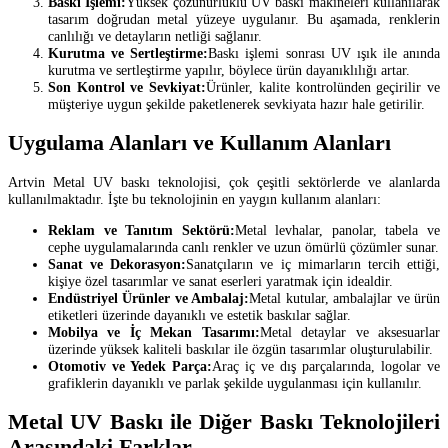
Baskı İşlemi:
Yüksek çözünürlüklü UV baskı makineleri kullanılarak
tasarım doğrudan metal yüzeye uygulanır. Bu aşamada, renklerin
canlılığı ve detayların netliği sağlanır.
Kurutma ve Sertleştirme:
Baskı işlemi sonrası UV ışık ile anında
kurutma ve sertleştirme yapılır, böylece ürün dayanıklılığı artar.
Son Kontrol ve Sevkiyat:
Ürünler, kalite kontrolünden geçirilir ve
müşteriye uygun şekilde paketlenerek sevkiyata hazır hale getirilir.
Uygulama Alanları ve Kullanım Alanları
Artvin Metal UV baskı teknolojisi, çok çeşitli sektörlerde ve alanlarda
kullanılmaktadır. İşte bu teknolojinin en yaygın kullanım alanları:
Reklam ve Tanıtım Sektörü:
Metal levhalar, panolar, tabela ve
cephe uygulamalarında canlı renkler ve uzun ömürlü çözümler sunar.
Sanat ve Dekorasyon:
Sanatçıların ve iç mimarların tercih ettiği,
kişiye özel tasarımlar ve sanat eserleri yaratmak için idealdir.
Endüstriyel Ürünler ve Ambalaj:
Metal kutular, ambalajlar ve ürün
etiketleri üzerinde dayanıklı ve estetik baskılar sağlar.
Mobilya ve İç Mekan Tasarımı:
Metal detaylar ve aksesuarlar
üzerinde yüksek kaliteli baskılar ile özgün tasarımlar oluşturulabilir.
Otomotiv ve Yedek Parça:
Araç iç ve dış parçalarında, logolar ve
grafiklerin dayanıklı ve parlak şekilde uygulanması için kullanılır.
Metal UV Baskı ile Diğer Baskı Teknolojileri
Arasındaki Farklar