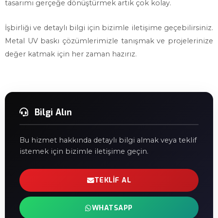
tasarımı gerçeğe dönüştürmek artık çok kolay.
İşbirliği ve detaylı bilgi için bizimle iletişime geçebilirsiniz.
Metal UV baskı çözümlerimizle tanışmak ve projelerinize
değer katmak için her zaman hazırız.
Bilgi Alın
Bu hizmet hakkında detaylı bilgi almak veya teklif
istemek için bizimle iletişime geçin.
TEKLIF AL
WHATSAPP