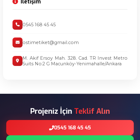
İletişim
0545 168 45 45
ostimetiket@gmail.com
M. Akif Ersoy Mah. 328. Cad. TR Invest Metro
Suits No:2 G Macunköy-Yenimahalle/Ankara
Projeniz İçin
Teklif Alın
0545 168 45 45