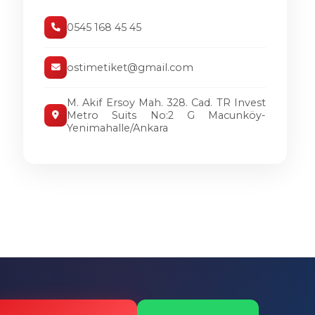
0545 168 45 45
ostimetiket@gmail.com
M. Akif Ersoy Mah. 328. Cad. TR Invest
Metro Suits No:2 G Macunköy-
Yenimahalle/Ankara