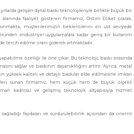
ıllarda gelişen dijital baskı teknolojileriyle birlikte büyük bir
alanında faaliyet gösteren firmamız, Ostim Etiket olarak,
sunmakta, müşterilerimizin beklentilerini en üst seviyede
töründen endüstriyel uygulamalara kadar geniş bir kullanım
nde tercih edilme oranı giderek artmaktadır.
pabilme özelliği ile öne çıkar. Bu teknoloji, baskı sırasında
sını sağlar ve baskının dayanıklılığını artırır. Ayrıca, metal
n yüksek kaliteli ve detaylı baskılar elde edilmesine imkan
mleri sunan firmamız, hem küçük hem de büyük ölçekli
an kadrosu ve gelişmiş teknolojik altyapısıyla hizmet
 sağladığı faydaları ve sürdürülebilirlik açısından da önemli