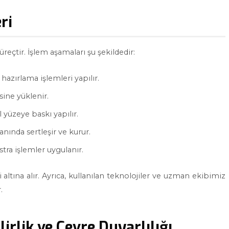
ri
reçtir. İşlem aşamaları şu şekildedir:
azırlama işlemleri yapılır.
sine yüklenir.
yüzeye baskı yapılır.
anında sertleşir ve kurur.
tra işlemler uygulanır.
 altına alır. Ayrıca, kullanılan teknolojiler ve uzman ekibimiz
.
rlik ve Çevre Duyarlılığı