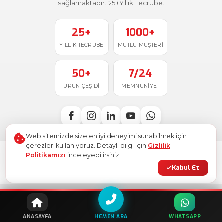
sağlamaktadır. 25+Yıllık Tecrübe.
25+
1000+
YILLIK TECRÜBE
MUTLU MÜŞTERI
50+
7/24
ÜRÜN ÇEŞIDI
MEMNUNIYET
Web sitemizde size en iyi deneyimi sunabilmek için
çerezleri kullanıyoruz. Detaylı bilgi için
Gizlilik
Politikamızı
inceleyebilirsiniz.
Türkiye'de
ile üretildi
© 2026
Ostim Etiket
. Tüm hakları saklıdır.
Kabul Et
Gizlilik Politikası
Kullanım Şartları
KVKK
Site Haritası
HEMEN ARA
ANASAYFA
WHATSAPP