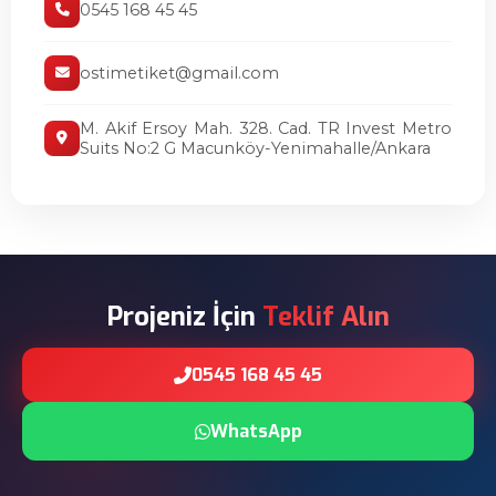
0545 168 45 45
ostimetiket@gmail.com
M. Akif Ersoy Mah. 328. Cad. TR Invest Metro
Suits No:2 G Macunköy-Yenimahalle/Ankara
Projeniz İçin
Teklif Alın
0545 168 45 45
WhatsApp