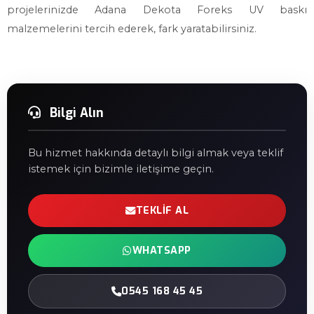
projelerinizde Adana Dekota Foreks UV baskı
malzemelerini tercih ederek, fark yaratabilirsiniz.
Bilgi Alın
Bu hizmet hakkında detaylı bilgi almak veya teklif
istemek için bizimle iletişime geçin.
TEKLIF AL
WHATSAPP
0545 168 45 45