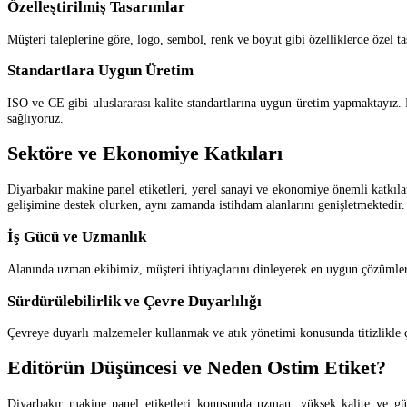
Özelleştirilmiş Tasarımlar
Müşteri taleplerine göre, logo, sembol, renk ve boyut gibi özelliklerde özel t
Standartlara Uygun Üretim
ISO ve CE gibi uluslararası kalite standartlarına uygun üretim yapmaktayız. 
sağlıyoruz.
Sektöre ve Ekonomiye Katkıları
Diyarbakır makine panel etiketleri, yerel sanayi ve ekonomiye önemli katkıla
gelişimine destek olurken, aynı zamanda istihdam alanlarını genişletmektedir.
İş Gücü ve Uzmanlık
Alanında uzman ekibimiz, müşteri ihtiyaçlarını dinleyerek en uygun çözümler
Sürdürülebilirlik ve Çevre Duyarlılığı
Çevreye duyarlı malzemeler kullanmak ve atık yönetimi konusunda titizlikle ç
Editörün Düşüncesi ve Neden Ostim Etiket?
Diyarbakır makine panel etiketleri konusunda uzman, yüksek kalite ve güve