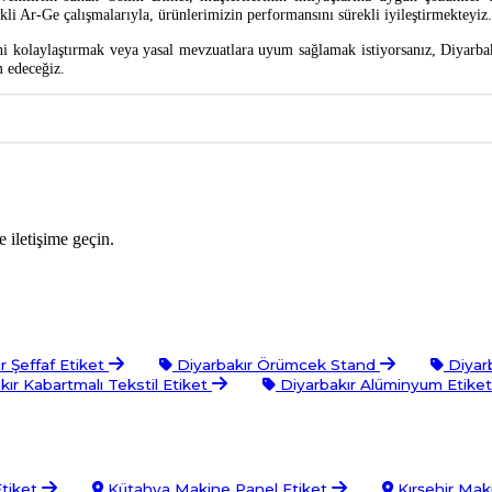
ekli Ar-Ge çalışmalarıyla, ürünlerimizin performansını sürekli iyileştirmekteyiz.
ni kolaylaştırmak veya yasal mevzuatlara uyum sağlamak istiyorsanız, Diyarba
m edeceğiz.
 iletişime geçin.
r Şeffaf Etiket
Diyarbakır Örümcek Stand
Diyarb
ır Kabartmalı Tekstil Etiket
Diyarbakır Alüminyum Etike
tiket
Kütahya Makine Panel Etiket
Kırşehir Mak