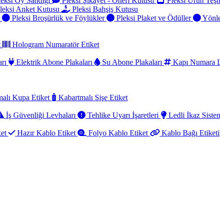
eksi Oy Sandığı
Pleksi Şikayet - Öneri Kutusu
Pleksi Ürün Teşh
leksi Anket Kutusu
Pleksi Bahşiş Kutusu
r
Pleksi Broşürlük ve Föylükler
Pleksi Plaket ve Ödüller
Yönle
t
Hologram Numaratör Etiket
arı
Elektrik Abone Plakaları
Su Abone Plakaları
Kapı Numara L
alı Kupa Etiket
Kabartmalı Şişe Etiket
İş Güvenliği Levhaları
Tehlike Uyarı İşaretleri
Ledli İkaz Sistem
ket
Hazır Kablo Etiket
Folyo Kablo Etiket
Kablo Bağı Etiketi