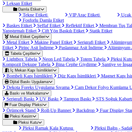
Leksan Etiket
Damla Etiket
Tekne Etiketi
VIP Araç Etiketi
Uçak 
Fosforlu Damla Etiket
Baskes Etiket
Şeffaf Etiket
Reflektif Etiket
Membran Tuş Ta
Yapıştırmalı Etiket
Çift Yön Baskılı Etiket
Statik Etiket
Metal Etiket Çeşitleri
Metal Etiket
Makine Panel Etiket
Serigrafi Etiket
Alüminyum
Etiket
Pirinç Asit İndirme
Paslanmaz Asit İndirme
Alüminyum A
Tabela Çeşitleri
Lightbox Tabela
Neon Led Tabela
Totem Tabela
Pleksi Kut
Kompozit Dekupe Tabela
Bina Cephe Giydirme
Şantiye ve İnşaa
İç Mekan Kapı İsimlikleri
Bombeli Kapı İsimlikleri
Düz Kapı İsimlikleri
Magnet Kapı İsi
Dijital Baskı Uygulama
Dekota Foreks Uygulama Sıvama
Cam Dekor Folyo Kumlama 
Baskı ve Markalama
Serigrafi Baskı
UV Baskı
Tampon Baskı
STS Soğuk Kabart
Fuar Display Pleksi
Örümcek Stand
Roll-Up Banner
Backdrop
Fuar Display St
Pleksi Kesim
Pleksi Kutu
Pleksi Ramak Kala Kutusu
Pleksi Bağış - Sad