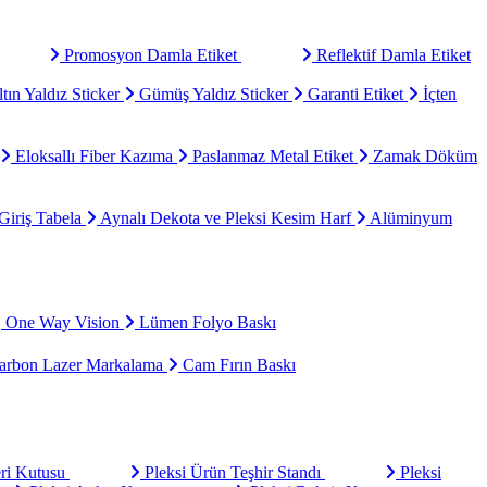
Promosyon Damla Etiket
Reflektif Damla Etiket
tın Yaldız Sticker
Gümüş Yaldız Sticker
Garanti Etiket
İçten
Eloksallı Fiber Kazıma
Paslanmaz Metal Etiket
Zamak Döküm
Giriş Tabela
Aynalı Dekota ve Pleksi Kesim Harf
Alüminyum
One Way Vision
Lümen Folyo Baskı
rbon Lazer Markalama
Cam Fırın Baskı
eri Kutusu
Pleksi Ürün Teşhir Standı
Pleksi