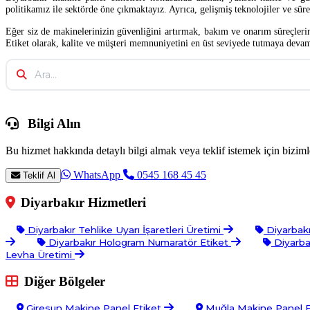
politikamız ile sektörde öne çıkmaktayız. Ayrıca, gelişmiş teknolojiler ve sür
Eğer siz de makinelerinizin güvenliğini artırmak, bakım ve onarım süreçleri
Etiket olarak, kalite ve müşteri memnuniyetini en üst seviyede tutmaya deva
Bilgi Alın
Bu hizmet hakkında detaylı bilgi almak veya teklif istemek için bizimle
WhatsApp
0545 168 45 45
Teklif Al
Diyarbakır Hizmetleri
Diyarbakır Tehlike Uyarı İşaretleri Üretimi
Diyarbakı
Diyarbakır Hologram Numaratör Etiket
Diyarbak
Levha Üretimi
Diğer Bölgeler
Giresun Makine Panel Etiket
Muğla Makine Panel E