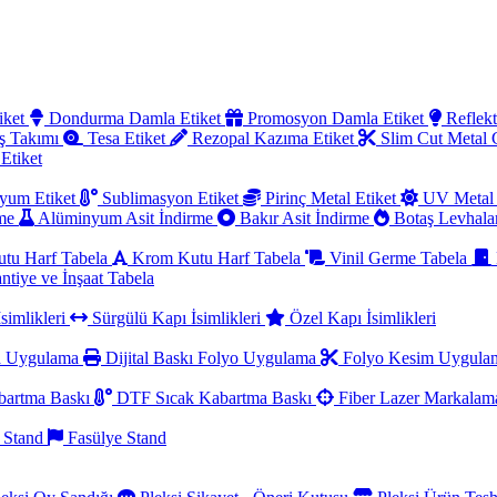
iket
Dondurma Damla Etiket
Promosyon Damla Etiket
Reflekt
ş Takımı
Tesa Etiket
Rezopal Kazıma Etiket
Slim Cut Metal
 Etiket
yum Etiket
Sublimasyon Etiket
Pirinç Metal Etiket
UV Metal 
rme
Alüminyum Asit İndirme
Bakır Asit İndirme
Botaş Levhala
utu Harf Tabela
Krom Kutu Harf Tabela
Vinil Germe Tabela
ntiye ve İnşaat Tabela
simlikleri
Sürgülü Kapı İsimlikleri
Özel Kapı İsimlikleri
a Uygulama
Dijital Baskı Folyo Uygulama
Folyo Kesim Uygul
artma Baskı
DTF Sıcak Kabartma Baskı
Fiber Lazer Markala
 Stand
Fasülye Stand