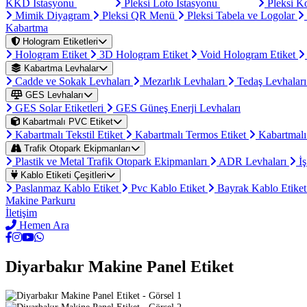
KKD İstasyonu
Pleksi Loto İstasyonu
Pleksi K
Mimik Diyagram
Pleksi QR Menü
Pleksi Tabela ve Logolar
Kabartma
Hologram Etiketleri
Hologram Etiket
3D Hologram Etiket
Void Hologram Etiket
Kabartma Levhalar
Cadde ve Sokak Levhaları
Mezarlık Levhaları
Tedaş Levhalar
GES Levhaları
GES Solar Etiketleri
GES Güneş Enerji Levhaları
Kabartmalı PVC Etiket
Kabartmalı Tekstil Etiket
Kabartmalı Termos Etiket
Kabartmalı
Trafik Otopark Ekipmanları
Plastik ve Metal Trafik Otopark Ekipmanları
ADR Levhaları
İş
Kablo Etiketi Çeşitleri
Paslanmaz Kablo Etiket
Pvc Kablo Etiket
Bayrak Kablo Etike
Makine Parkuru
İletişim
Hemen Ara
Diyarbakır Makine Panel Etiket