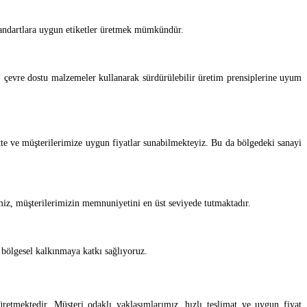
 standartlara uygun etiketler üretmek mümkündür.
a, çevre dostu malzemeler kullanarak sürdürülebilir üretim prensiplerine uyum
kte ve müşterilerimize uygun fiyatlar sunabilmekteyiz. Bu da bölgedeki sanayi
miz, müşterilerimizin memnuniyetini en üst seviyede tutmaktadır.
 bölgesel kalkınmaya katkı sağlıyoruz.
retmektedir. Müşteri odaklı yaklaşımlarımız, hızlı teslimat ve uygun fiyat