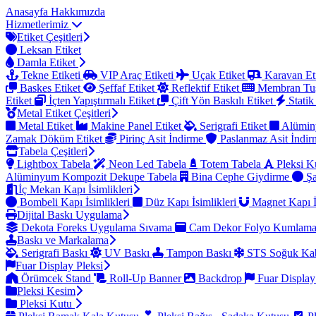
Anasayfa
Hakkımızda
Hizmetlerimiz
Etiket Çeşitleri
Leksan Etiket
Damla Etiket
Tekne Etiketi
VIP Araç Etiketi
Uçak Etiket
Karavan Et
Baskes Etiket
Şeffaf Etiket
Reflektif Etiket
Membran Tu
Etiket
İçten Yapıştırmalı Etiket
Çift Yön Baskılı Etiket
Statik
Metal Etiket Çeşitleri
Metal Etiket
Makine Panel Etiket
Serigrafi Etiket
Alümin
Zamak Döküm Etiket
Pirinç Asit İndirme
Paslanmaz Asit İndi
Tabela Çeşitleri
Lightbox Tabela
Neon Led Tabela
Totem Tabela
Pleksi K
Alüminyum Kompozit Dekupe Tabela
Bina Cephe Giydirme
Şa
İç Mekan Kapı İsimlikleri
Bombeli Kapı İsimlikleri
Düz Kapı İsimlikleri
Magnet Kapı İ
Dijital Baskı Uygulama
Dekota Foreks Uygulama Sıvama
Cam Dekor Folyo Kumlam
Baskı ve Markalama
Serigrafi Baskı
UV Baskı
Tampon Baskı
STS Soğuk Kab
Fuar Display Pleksi
Örümcek Stand
Roll-Up Banner
Backdrop
Fuar Display
Pleksi Kesim
Pleksi Kutu