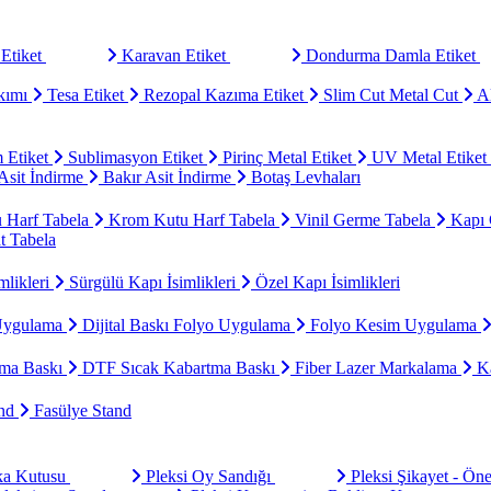
Etiket
Karavan Etiket
Dondurma Damla Etiket
kımı
Tesa Etiket
Rezopal Kazıma Etiket
Slim Cut Metal Cut
Al
 Etiket
Sublimasyon Etiket
Pirinç Metal Etiket
UV Metal Etiket
sit İndirme
Bakır Asit İndirme
Botaş Levhaları
u Harf Tabela
Krom Kutu Harf Tabela
Vinil Germe Tabela
Kapı 
t Tabela
mlikleri
Sürgülü Kapı İsimlikleri
Özel Kapı İsimlikleri
Uygulama
Dijital Baskı Folyo Uygulama
Folyo Kesim Uygulama
ma Baskı
DTF Sıcak Kabartma Baskı
Fiber Lazer Markalama
Ka
and
Fasülye Stand
aka Kutusu
Pleksi Oy Sandığı
Pleksi Şikayet - Ön