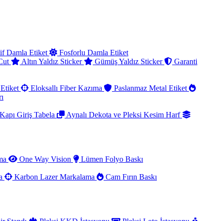
if Damla Etiket
Fosforlu Damla Etiket
 Cut
Altın Yaldız Sticker
Gümüş Yaldız Sticker
Garanti
Etiket
Eloksallı Fiber Kazıma
Paslanmaz Metal Etiket
rı
Kapı Giriş Tabela
Aynalı Dekota ve Pleksi Kesim Harf
ama
One Way Vision
Lümen Folyo Baskı
ma
Karbon Lazer Markalama
Cam Fırın Baskı