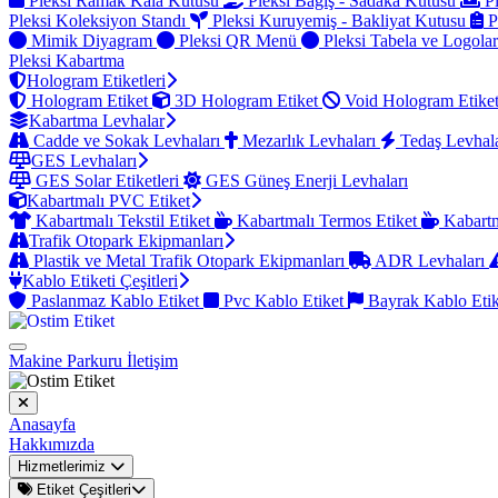
Pleksi Ramak Kala Kutusu
Pleksi Bağış - Sadaka Kutusu
Pl
Pleksi Koleksiyon Standı
Pleksi Kuruyemiş - Bakliyat Kutusu
P
Mimik Diyagram
Pleksi QR Menü
Pleksi Tabela ve Logola
Pleksi Kabartma
Hologram Etiketleri
Hologram Etiket
3D Hologram Etiket
Void Hologram Etike
Kabartma Levhalar
Cadde ve Sokak Levhaları
Mezarlık Levhaları
Tedaş Levhal
GES Levhaları
GES Solar Etiketleri
GES Güneş Enerji Levhaları
Kabartmalı PVC Etiket
Kabartmalı Tekstil Etiket
Kabartmalı Termos Etiket
Kabartm
Trafik Otopark Ekipmanları
Plastik ve Metal Trafik Otopark Ekipmanları
ADR Levhaları
Kablo Etiketi Çeşitleri
Paslanmaz Kablo Etiket
Pvc Kablo Etiket
Bayrak Kablo Eti
Makine Parkuru
İletişim
Anasayfa
Hakkımızda
Hizmetlerimiz
Etiket Çeşitleri