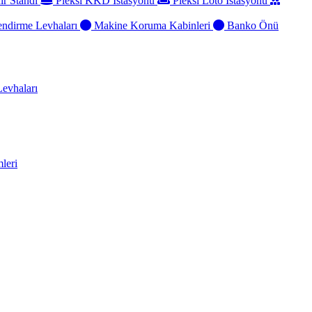
ir Standı
Pleksi KKD İstasyonu
Pleksi Loto İstasyonu
ndirme Levhaları
Makine Koruma Kabinleri
Banko Önü
evhaları
leri