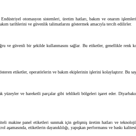
. Endüstriyel otomasyon sistemleri, üretim hatları, bakım ve onarım işlemler
bakım tarihlerini ve güvenlik talimatlarını göstermek amacıyla tercih edilirler.
ğru ve güvenli bir şekilde kullanmasını sağlar. Bu etiketler, genellikle renk ko
steren etiketler, operatörlerin ve bakım ekiplerinin işlerini kolaylaştırır. Bu s
 yüzeyler ve hareketli parçalar gibi tehlikeli bölgeleri işaret eder. Diyarbakır
teli makine panel etiketleri sunmak için gelişmiş üretim hatları ve teknolojil
trol aşamasında, etiketlerin dayanıklılığı, yapışkan performansı ve baskı kalitesi 