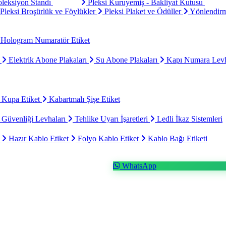
oleksiyon Standı
Pleksi Kuruyemiş - Bakliyat Kutusu
Pleksi Broşürlük ve Föylükler
Pleksi Plaket ve Ödüller
Yönlendirm
Hologram Numaratör Etiket
ı
Elektrik Abone Plakaları
Su Abone Plakaları
Kapı Numara Levh
 Kupa Etiket
Kabartmalı Şişe Etiket
 Güvenliği Levhaları
Tehlike Uyarı İşaretleri
Ledli İkaz Sistemleri
t
Hazır Kablo Etiket
Folyo Kablo Etiket
Kablo Bağı Etiketi
WhatsApp