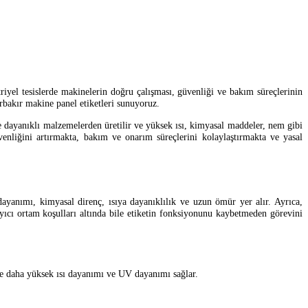
triyel tesislerde makinelerin doğru çalışması, güvenliği ve bakım süreçlerinin
arbakır makine panel etiketleri sunuyoruz.
ikle dayanıklı malzemelerden üretilir ve yüksek ısı, kimyasal maddeler, nem gibi
üvenliğini artırmakta, bakım ve onarım süreçlerini kolaylaştırmakta ve yasal
 dayanımı, kimyasal direnç, ısıya dayanıklılık ve uzun ömür yer alır. Ayrıca,
ayıcı ortam koşulları altında bile etiketin fonksiyonunu kaybetmeden görevini
ise daha yüksek ısı dayanımı ve UV dayanımı sağlar.