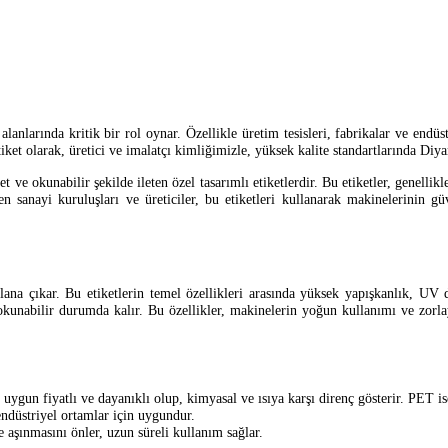
nlarında kritik bir rol oynar. Özellikle üretim tesisleri, fabrikalar ve endüs
iket olarak, üretici ve imalatçı kimliğimizle, yüksek kalite standartlarında Diy
et ve okunabilir şekilde ileten özel tasarımlı etiketlerdir. Bu etiketler, genell
ren sanayi kuruluşları ve üreticiler, bu etiketleri kullanarak makinelerinin g
plana çıkar. Bu etiketlerin temel özellikleri arasında yüksek yapışkanlık, UV
ve okunabilir durumda kalır. Bu özellikler, makinelerin yoğun kullanımı ve zorl
uygun fiyatlı ve dayanıklı olup, kimyasal ve ısıya karşı direnç gösterir. PET 
endüstriyel ortamlar için uygundur.
e aşınmasını önler, uzun süreli kullanım sağlar.