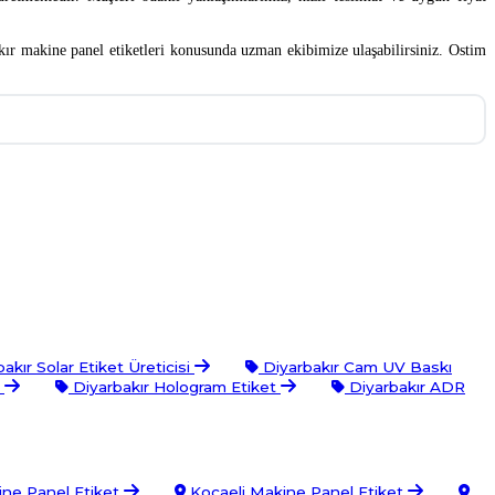
kır makine panel etiketleri konusunda uzman ekibimize ulaşabilirsiniz. Ostim
akır Solar Etiket Üreticisi
Diyarbakır Cam UV Baskı
t
Diyarbakır Hologram Etiket
Diyarbakır ADR
ine Panel Etiket
Kocaeli Makine Panel Etiket