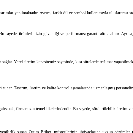
asarımlar yapılmaktadır. Ayrıca, farklı dil ve sembol kullanımıyla uluslararası
Bu sayede, ürünlerimizin güvenliği ve performansı garanti altına alınır. Ayrıc
r sağlar. Yerel üretim kapasitemiz sayesinde, kısa sürelerde teslimat yapabilme
i sunar. Tasarım, üretim ve kalite kontrol aşamalarında uzmanlaşmış personeli
alışmak, firmamızın temel ilkelerindendir. Bu sayede, sürdürülebilir üretim ve
nilirlik sunan Ostim Etiket, müşterilerinin ihtiyaçlarına uygun çözümler ü