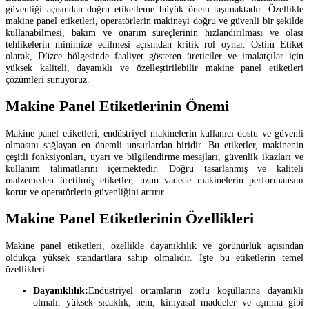
güvenliği açısından doğru etiketleme büyük önem taşımaktadır. Özellikle
makine panel etiketleri, operatörlerin makineyi doğru ve güvenli bir şekilde
kullanabilmesi, bakım ve onarım süreçlerinin hızlandırılması ve olası
tehlikelerin minimize edilmesi açısından kritik rol oynar. Ostim Etiket
olarak, Düzce bölgesinde faaliyet gösteren üreticiler ve imalatçılar için
yüksek kaliteli, dayanıklı ve özelleştirilebilir makine panel etiketleri
çözümleri sunuyoruz.
Makine Panel Etiketlerinin Önemi
Makine panel etiketleri, endüstriyel makinelerin kullanıcı dostu ve güvenli
olmasını sağlayan en önemli unsurlardan biridir. Bu etiketler, makinenin
çeşitli fonksiyonları, uyarı ve bilgilendirme mesajları, güvenlik ikazları ve
kullanım talimatlarını içermektedir. Doğru tasarlanmış ve kaliteli
malzemeden üretilmiş etiketler, uzun vadede makinelerin performansını
korur ve operatörlerin güvenliğini artırır.
Makine Panel Etiketlerinin Özellikleri
Makine panel etiketleri, özellikle dayanıklılık ve görünürlük açısından
oldukça yüksek standartlara sahip olmalıdır. İşte bu etiketlerin temel
özellikleri:
Dayanıklılık:
Endüstriyel ortamların zorlu koşullarına dayanıklı
olmalı, yüksek sıcaklık, nem, kimyasal maddeler ve aşınma gibi