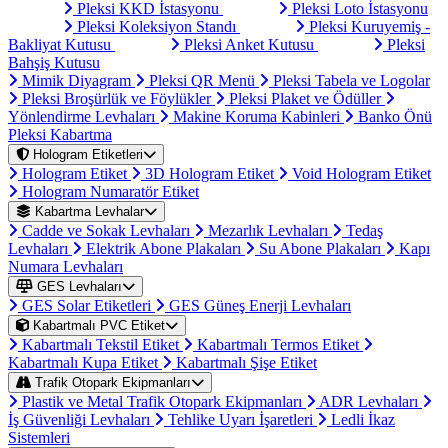
Pleksi KKD İstasyonu
Pleksi Loto İstasyonu
Pleksi Koleksiyon Standı
Pleksi Kuruyemiş -
Bakliyat Kutusu
Pleksi Anket Kutusu
Pleksi
Bahşiş Kutusu
Mimik Diyagram
Pleksi QR Menü
Pleksi Tabela ve Logolar
Pleksi Broşürlük ve Föylükler
Pleksi Plaket ve Ödüller
Yönlendirme Levhaları
Makine Koruma Kabinleri
Banko Önü
Pleksi Kabartma
Hologram Etiketleri
Hologram Etiket
3D Hologram Etiket
Void Hologram Etiket
Hologram Numaratör Etiket
Kabartma Levhalar
Cadde ve Sokak Levhaları
Mezarlık Levhaları
Tedaş
Levhaları
Elektrik Abone Plakaları
Su Abone Plakaları
Kapı
Numara Levhaları
GES Levhaları
GES Solar Etiketleri
GES Güneş Enerji Levhaları
Kabartmalı PVC Etiket
Kabartmalı Tekstil Etiket
Kabartmalı Termos Etiket
Kabartmalı Kupa Etiket
Kabartmalı Şişe Etiket
Trafik Otopark Ekipmanları
Plastik ve Metal Trafik Otopark Ekipmanları
ADR Levhaları
İş Güvenliği Levhaları
Tehlike Uyarı İşaretleri
Ledli İkaz
Sistemleri