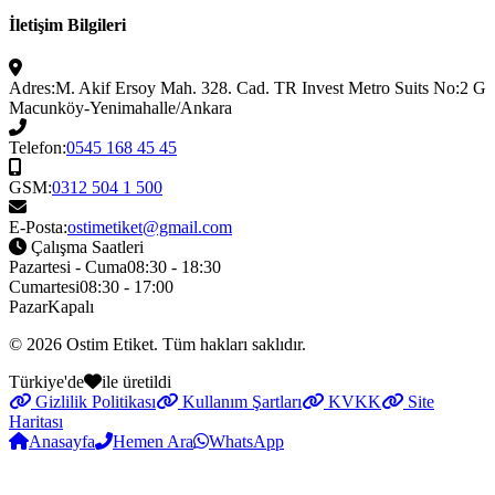
İletişim Bilgileri
Adres:
M. Akif Ersoy Mah. 328. Cad. TR Invest Metro Suits No:2 G
Macunköy-Yenimahalle/Ankara
Telefon:
0545 168 45 45
GSM:
0312 504 1 500
E-Posta:
ostimetiket@gmail.com
Çalışma Saatleri
Pazartesi - Cuma
08:30 - 18:30
Cumartesi
08:30 - 17:00
Pazar
Kapalı
© 2026
Ostim Etiket
. Tüm hakları saklıdır.
Türkiye'de
ile üretildi
Gizlilik Politikası
Kullanım Şartları
KVKK
Site
Haritası
Anasayfa
Hemen Ara
WhatsApp