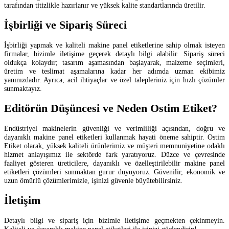
tarafından titizlikle hazırlanır ve yüksek kalite standartlarında üretilir.
İşbirliği ve Sipariş Süreci
İşbirliği yapmak ve kaliteli makine panel etiketlerine sahip olmak isteyen
firmalar, bizimle iletişime geçerek detaylı bilgi alabilir. Sipariş süreci
oldukça kolaydır; tasarım aşamasından başlayarak, malzeme seçimleri,
üretim ve teslimat aşamalarına kadar her adımda uzman ekibimiz
yanınızdadır. Ayrıca, acil ihtiyaçlar ve özel talepleriniz için hızlı çözümler
sunmaktayız.
Editörün Düşüncesi ve Neden Ostim Etiket?
Endüstriyel makinelerin güvenliği ve verimliliği açısından, doğru ve
dayanıklı makine panel etiketleri kullanmak hayati öneme sahiptir. Ostim
Etiket olarak, yüksek kaliteli ürünlerimiz ve müşteri memnuniyetine odaklı
hizmet anlayışımız ile sektörde fark yaratıyoruz. Düzce ve çevresinde
faaliyet gösteren üreticilere, dayanıklı ve özelleştirilebilir makine panel
etiketleri çözümleri sunmaktan gurur duyuyoruz. Güvenilir, ekonomik ve
uzun ömürlü çözümlerimizle, işinizi güvenle büyütebilirsiniz.
İletişim
Detaylı bilgi ve sipariş için bizimle iletişime geçmekten çekinmeyin.
Kaliteli ve dayanıklı makine panel etiketleri ile işinizi güçlendirin!