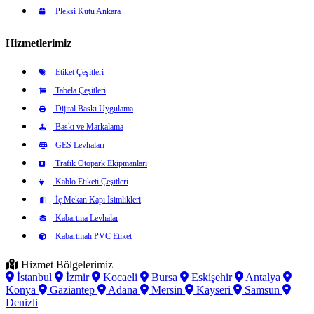
Pleksi Kutu Ankara
Hizmetlerimiz
Etiket Çeşitleri
Tabela Çeşitleri
Dijital Baskı Uygulama
Baskı ve Markalama
GES Levhaları
Trafik Otopark Ekipmanları
Kablo Etiketi Çeşitleri
İç Mekan Kapı İsimlikleri
Kabartma Levhalar
Kabartmalı PVC Etiket
Hizmet Bölgelerimiz
İstanbul
İzmir
Kocaeli
Bursa
Eskişehir
Antalya
Konya
Gaziantep
Adana
Mersin
Kayseri
Samsun
Denizli