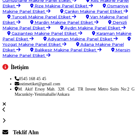
Gümüşhane Makine Panel Etiket
Kilis Makine Panel
Etiket
Rize Makine Panel Etiket
Osmaniye
Makine Panel Etiket
Çankırı Makine Panel Etiket
Tunceli Makine Panel Etiket
Van Makine Panel
Etiket
Mardin Makine Panel Etiket
Denizli
Makine Panel Etiket
Aydın Makine Panel Etiket
Gaziantep Makine Panel Etiket
Karaman Makine
Panel Etiket
Adıyaman Makine Panel Etiket
Yozgat Makine Panel Etiket
Adana Makine Panel
Etiket
Balıkesir Makine Panel Etiket
Mersin
Makine Panel Etiket
İletişim
0545 168 45 45
ostimetiket@gmail.com
M. Akif Ersoy Mah. 328. Cad. TR Invest Metro Suits No:2 G
Macunköy-Yenimahalle/Ankara
Teklif Alın