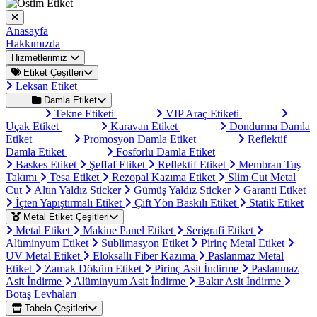
Anasayfa
Hakkımızda
Hizmetlerimiz
Etiket Çeşitleri
Leksan Etiket
Damla Etiket
Tekne Etiketi
VIP Araç Etiketi
Uçak Etiket
Karavan Etiket
Dondurma Damla
Etiket
Promosyon Damla Etiket
Reflektif
Damla Etiket
Fosforlu Damla Etiket
Baskes Etiket
Şeffaf Etiket
Reflektif Etiket
Membran Tuş
Takımı
Tesa Etiket
Rezopal Kazıma Etiket
Slim Cut Metal
Cut
Altın Yaldız Sticker
Gümüş Yaldız Sticker
Garanti Etiket
İçten Yapıştırmalı Etiket
Çift Yön Baskılı Etiket
Statik Etiket
Metal Etiket Çeşitleri
Metal Etiket
Makine Panel Etiket
Serigrafi Etiket
Alüminyum Etiket
Sublimasyon Etiket
Pirinç Metal Etiket
UV Metal Etiket
Eloksallı Fiber Kazıma
Paslanmaz Metal
Etiket
Zamak Döküm Etiket
Pirinç Asit İndirme
Paslanmaz
Asit İndirme
Alüminyum Asit İndirme
Bakır Asit İndirme
Botaş Levhaları
Tabela Çeşitleri