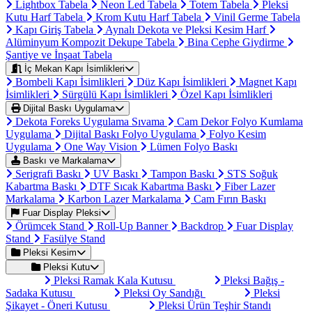
Lightbox Tabela
Neon Led Tabela
Totem Tabela
Pleksi
Kutu Harf Tabela
Krom Kutu Harf Tabela
Vinil Germe Tabela
Kapı Giriş Tabela
Aynalı Dekota ve Pleksi Kesim Harf
Alüminyum Kompozit Dekupe Tabela
Bina Cephe Giydirme
Şantiye ve İnşaat Tabela
İç Mekan Kapı İsimlikleri
Bombeli Kapı İsimlikleri
Düz Kapı İsimlikleri
Magnet Kapı
İsimlikleri
Sürgülü Kapı İsimlikleri
Özel Kapı İsimlikleri
Dijital Baskı Uygulama
Dekota Foreks Uygulama Sıvama
Cam Dekor Folyo Kumlama
Uygulama
Dijital Baskı Folyo Uygulama
Folyo Kesim
Uygulama
One Way Vision
Lümen Folyo Baskı
Baskı ve Markalama
Serigrafi Baskı
UV Baskı
Tampon Baskı
STS Soğuk
Kabartma Baskı
DTF Sıcak Kabartma Baskı
Fiber Lazer
Markalama
Karbon Lazer Markalama
Cam Fırın Baskı
Fuar Display Pleksi
Örümcek Stand
Roll-Up Banner
Backdrop
Fuar Display
Stand
Fasülye Stand
Pleksi Kesim
Pleksi Kutu
Pleksi Ramak Kala Kutusu
Pleksi Bağış -
Sadaka Kutusu
Pleksi Oy Sandığı
Pleksi
Şikayet - Öneri Kutusu
Pleksi Ürün Teşhir Standı