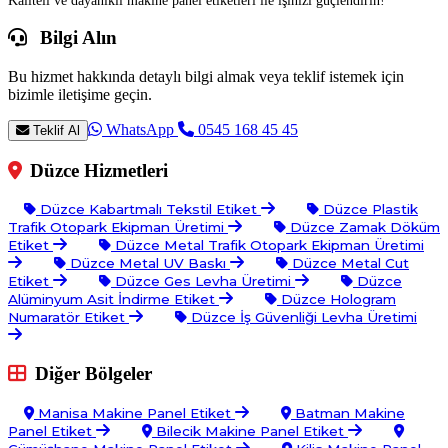
Bilgi Alın
Bu hizmet hakkında detaylı bilgi almak veya teklif istemek için
bizimle iletişime geçin.
WhatsApp
0545 168 45 45
Teklif Al
Düzce Hizmetleri
Düzce Kabartmalı Tekstil Etiket
Düzce Plastik
Trafik Otopark Ekipman Üretimi
Düzce Zamak Döküm
Etiket
Düzce Metal Trafik Otopark Ekipman Üretimi
Düzce Metal UV Baskı
Düzce Metal Cut
Etiket
Düzce Ges Levha Üretimi
Düzce
Alüminyum Asit İndirme Etiket
Düzce Hologram
Numaratör Etiket
Düzce İş Güvenliği Levha Üretimi
Diğer Bölgeler
Manisa Makine Panel Etiket
Batman Makine
Panel Etiket
Bilecik Makine Panel Etiket