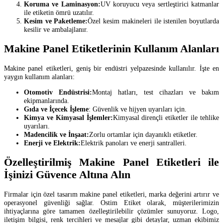
Koruma ve Laminasyon:
UV koruyucu veya sertleştirici katmanlar
ile etiketin ömrü uzatılır.
Kesim ve Paketleme:
Özel kesim makineleri ile istenilen boyutlarda
kesilir ve ambalajlanır.
Makine Panel Etiketlerinin Kullanım Alanları
Makine panel etiketleri, geniş bir endüstri yelpazesinde kullanılır. İşte en
yaygın kullanım alanları:
Otomotiv Endüstrisi:
Montaj hatları, test cihazları ve bakım
ekipmanlarında.
Gıda ve İçecek İşleme
: Güvenlik ve hijyen uyarıları için.
Kimya ve Kimyasal İşlemler:
Kimyasal dirençli etiketler ile tehlike
uyarıları.
Madencilik ve İnşaat:
Zorlu ortamlar için dayanıklı etiketler.
Enerji ve Elektrik:
Elektrik panoları ve enerji santralleri.
Özelleştirilmiş Makine Panel Etiketleri ile
İşinizi Güvence Altına Alın
Firmalar için özel tasarım makine panel etiketleri, marka değerini artırır ve
operasyonel güvenliği sağlar. Ostim Etiket olarak, müşterilerimizin
ihtiyaçlarına göre tamamen özelleştirilebilir çözümler sunuyoruz. Logo,
iletişim bilgisi, renk tercihleri ve mesajlar gibi detaylar, uzman ekibimiz