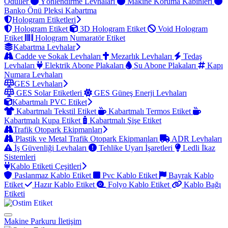
Ödüller
Yönlendirme Levhaları
Makine Koruma Kabinleri
Banko Önü Pleksi Kabartma
Hologram Etiketleri
Hologram Etiket
3D Hologram Etiket
Void Hologram
Etiket
Hologram Numaratör Etiket
Kabartma Levhalar
Cadde ve Sokak Levhaları
Mezarlık Levhaları
Tedaş
Levhaları
Elektrik Abone Plakaları
Su Abone Plakaları
Kapı
Numara Levhaları
GES Levhaları
GES Solar Etiketleri
GES Güneş Enerji Levhaları
Kabartmalı PVC Etiket
Kabartmalı Tekstil Etiket
Kabartmalı Termos Etiket
Kabartmalı Kupa Etiket
Kabartmalı Şişe Etiket
Trafik Otopark Ekipmanları
Plastik ve Metal Trafik Otopark Ekipmanları
ADR Levhaları
İş Güvenliği Levhaları
Tehlike Uyarı İşaretleri
Ledli İkaz
Sistemleri
Kablo Etiketi Çeşitleri
Paslanmaz Kablo Etiket
Pvc Kablo Etiket
Bayrak Kablo
Etiket
Hazır Kablo Etiket
Folyo Kablo Etiket
Kablo Bağı
Etiketi
Makine Parkuru
İletişim