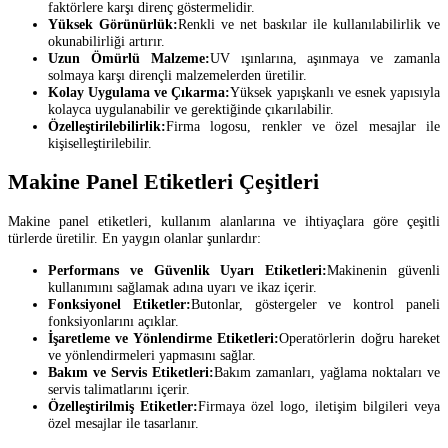
faktörlere karşı direnç göstermelidir.
Yüksek Görünürlük:
Renkli ve net baskılar ile kullanılabilirlik ve
okunabilirliği artırır.
Uzun Ömürlü Malzeme:
UV ışınlarına, aşınmaya ve zamanla
solmaya karşı dirençli malzemelerden üretilir.
Kolay Uygulama ve Çıkarma:
Yüksek yapışkanlı ve esnek yapısıyla
kolayca uygulanabilir ve gerektiğinde çıkarılabilir.
Özelleştirilebilirlik:
Firma logosu, renkler ve özel mesajlar ile
kişiselleştirilebilir.
Makine Panel Etiketleri Çeşitleri
Makine panel etiketleri, kullanım alanlarına ve ihtiyaçlara göre çeşitli
türlerde üretilir. En yaygın olanlar şunlardır:
Performans ve Güvenlik Uyarı Etiketleri:
Makinenin güvenli
kullanımını sağlamak adına uyarı ve ikaz içerir.
Fonksiyonel Etiketler:
Butonlar, göstergeler ve kontrol paneli
fonksiyonlarını açıklar.
İşaretleme ve Yönlendirme Etiketleri:
Operatörlerin doğru hareket
ve yönlendirmeleri yapmasını sağlar.
Bakım ve Servis Etiketleri:
Bakım zamanları, yağlama noktaları ve
servis talimatlarını içerir.
Özelleştirilmiş Etiketler:
Firmaya özel logo, iletişim bilgileri veya
özel mesajlar ile tasarlanır.