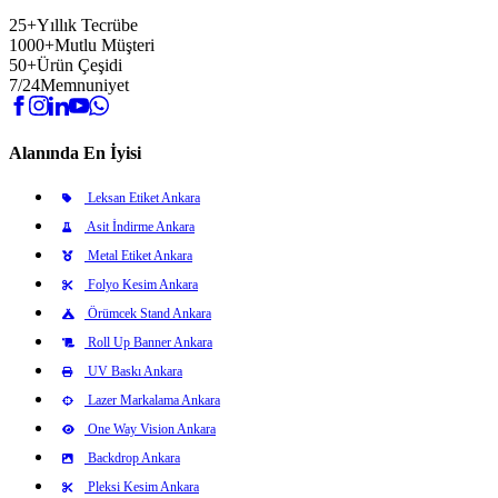
25+
Yıllık Tecrübe
1000+
Mutlu Müşteri
50+
Ürün Çeşidi
7/24
Memnuniyet
Alanında En İyisi
Leksan Etiket Ankara
Asit İndirme Ankara
Metal Etiket Ankara
Folyo Kesim Ankara
Örümcek Stand Ankara
Roll Up Banner Ankara
UV Baskı Ankara
Lazer Markalama Ankara
One Way Vision Ankara
Backdrop Ankara
Pleksi Kesim Ankara