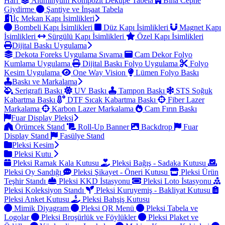
Harf
Alüminyum Kompozit Dekupe Tabela
Bina Cephe
Giydirme
Şantiye ve İnşaat Tabela
İç Mekan Kapı İsimlikleri
Bombeli Kapı İsimlikleri
Düz Kapı İsimlikleri
Magnet Kapı
İsimlikleri
Sürgülü Kapı İsimlikleri
Özel Kapı İsimlikleri
Dijital Baskı Uygulama
Dekota Foreks Uygulama Sıvama
Cam Dekor Folyo
Kumlama Uygulama
Dijital Baskı Folyo Uygulama
Folyo
Kesim Uygulama
One Way Vision
Lümen Folyo Baskı
Baskı ve Markalama
Serigrafi Baskı
UV Baskı
Tampon Baskı
STS Soğuk
Kabartma Baskı
DTF Sıcak Kabartma Baskı
Fiber Lazer
Markalama
Karbon Lazer Markalama
Cam Fırın Baskı
Fuar Display Pleksi
Örümcek Stand
Roll-Up Banner
Backdrop
Fuar
Display Stand
Fasülye Stand
Pleksi Kesim
Pleksi Kutu
Pleksi Ramak Kala Kutusu
Pleksi Bağış - Sadaka Kutusu
Pleksi Oy Sandığı
Pleksi Şikayet - Öneri Kutusu
Pleksi Ürün
Teşhir Standı
Pleksi KKD İstasyonu
Pleksi Loto İstasyonu
Pleksi Koleksiyon Standı
Pleksi Kuruyemiş - Bakliyat Kutusu
Pleksi Anket Kutusu
Pleksi Bahşiş Kutusu
Mimik Diyagram
Pleksi QR Menü
Pleksi Tabela ve
Logolar
Pleksi Broşürlük ve Föylükler
Pleksi Plaket ve