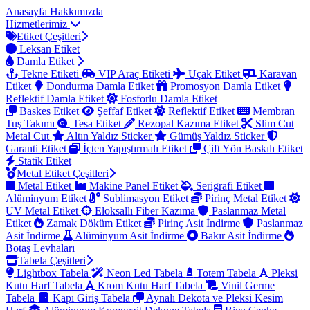
Anasayfa
Hakkımızda
Hizmetlerimiz
Etiket Çeşitleri
Leksan Etiket
Damla Etiket
Tekne Etiketi
VIP Araç Etiketi
Uçak Etiket
Karavan
Etiket
Dondurma Damla Etiket
Promosyon Damla Etiket
Reflektif Damla Etiket
Fosforlu Damla Etiket
Baskes Etiket
Şeffaf Etiket
Reflektif Etiket
Membran
Tuş Takımı
Tesa Etiket
Rezopal Kazıma Etiket
Slim Cut
Metal Cut
Altın Yaldız Sticker
Gümüş Yaldız Sticker
Garanti Etiket
İçten Yapıştırmalı Etiket
Çift Yön Baskılı Etiket
Statik Etiket
Metal Etiket Çeşitleri
Metal Etiket
Makine Panel Etiket
Serigrafi Etiket
Alüminyum Etiket
Sublimasyon Etiket
Pirinç Metal Etiket
UV Metal Etiket
Eloksallı Fiber Kazıma
Paslanmaz Metal
Etiket
Zamak Döküm Etiket
Pirinç Asit İndirme
Paslanmaz
Asit İndirme
Alüminyum Asit İndirme
Bakır Asit İndirme
Botaş Levhaları
Tabela Çeşitleri
Lightbox Tabela
Neon Led Tabela
Totem Tabela
Pleksi
Kutu Harf Tabela
Krom Kutu Harf Tabela
Vinil Germe
Tabela
Kapı Giriş Tabela
Aynalı Dekota ve Pleksi Kesim