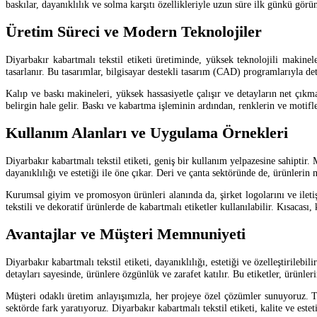
baskılar, dayanıklılık ve solma karşıtı özellikleriyle uzun süre ilk günkü gör
Üretim Süreci ve Modern Teknolojiler
Diyarbakır kabartmalı tekstil etiketi üretiminde, yüksek teknolojili makinel
tasarlanır. Bu tasarımlar, bilgisayar destekli tasarım (CAD) programlarıyla de
Kalıp ve baskı makineleri, yüksek hassasiyetle çalışır ve detayların net çıkm
belirgin hale gelir. Baskı ve kabartma işleminin ardından, renklerin ve motifle
Kullanım Alanları ve Uygulama Örnekleri
Diyarbakır kabartmalı tekstil etiketi, geniş bir kullanım yelpazesine sahiptir. 
dayanıklılığı ve estetiği ile öne çıkar. Deri ve çanta sektöründe de, ürünleri
Kurumsal giyim ve promosyon ürünleri alanında da, şirket logolarını ve iletişi
tekstili ve dekoratif ürünlerde de kabartmalı etiketler kullanılabilir. Kısacası
Avantajlar ve Müşteri Memnuniyeti
Diyarbakır kabartmalı tekstil etiketi, dayanıklılığı, estetiği ve özelleştirile
detayları sayesinde, ürünlere özgünlük ve zarafet katılır. Bu etiketler, ürünle
Müşteri odaklı üretim anlayışımızla, her projeye özel çözümler sunuyoruz. Ta
sektörde fark yaratıyoruz. Diyarbakır kabartmalı tekstil etiketi, kalite ve estet