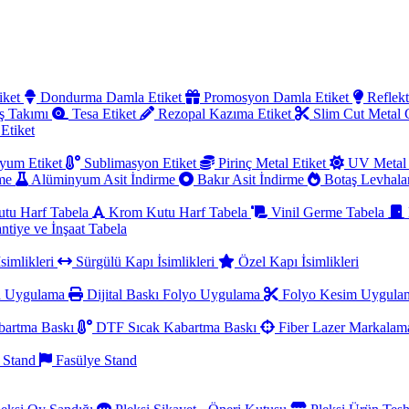
iket
Dondurma Damla Etiket
Promosyon Damla Etiket
Reflekt
ş Takımı
Tesa Etiket
Rezopal Kazıma Etiket
Slim Cut Metal
 Etiket
yum Etiket
Sublimasyon Etiket
Pirinç Metal Etiket
UV Metal 
rme
Alüminyum Asit İndirme
Bakır Asit İndirme
Botaş Levhala
utu Harf Tabela
Krom Kutu Harf Tabela
Vinil Germe Tabela
ntiye ve İnşaat Tabela
simlikleri
Sürgülü Kapı İsimlikleri
Özel Kapı İsimlikleri
a Uygulama
Dijital Baskı Folyo Uygulama
Folyo Kesim Uygul
artma Baskı
DTF Sıcak Kabartma Baskı
Fiber Lazer Markala
 Stand
Fasülye Stand