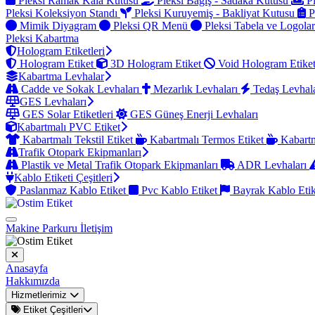
Pleksi Ramak Kala Kutusu
Pleksi Bağış - Sadaka Kutusu
Pl
Pleksi Koleksiyon Standı
Pleksi Kuruyemiş - Bakliyat Kutusu
P
Mimik Diyagram
Pleksi QR Menü
Pleksi Tabela ve Logola
Pleksi Kabartma
Hologram Etiketleri
Hologram Etiket
3D Hologram Etiket
Void Hologram Etike
Kabartma Levhalar
Cadde ve Sokak Levhaları
Mezarlık Levhaları
Tedaş Levhal
GES Levhaları
GES Solar Etiketleri
GES Güneş Enerji Levhaları
Kabartmalı PVC Etiket
Kabartmalı Tekstil Etiket
Kabartmalı Termos Etiket
Kabartm
Trafik Otopark Ekipmanları
Plastik ve Metal Trafik Otopark Ekipmanları
ADR Levhaları
Kablo Etiketi Çeşitleri
Paslanmaz Kablo Etiket
Pvc Kablo Etiket
Bayrak Kablo Eti
Makine Parkuru
İletişim
Anasayfa
Hakkımızda
Hizmetlerimiz
Etiket Çeşitleri