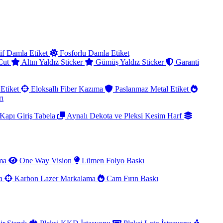
if Damla Etiket
Fosforlu Damla Etiket
 Cut
Altın Yaldız Sticker
Gümüş Yaldız Sticker
Garanti
Etiket
Eloksallı Fiber Kazıma
Paslanmaz Metal Etiket
rı
Kapı Giriş Tabela
Aynalı Dekota ve Pleksi Kesim Harf
ama
One Way Vision
Lümen Folyo Baskı
ma
Karbon Lazer Markalama
Cam Fırın Baskı