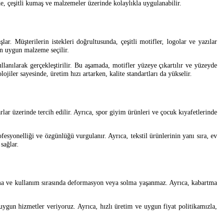
de, çeşitli kumaş ve malzemeler üzerinde kolaylıkla uygulanabilir.
r. Müşterilerin istekleri doğrultusunda, çeşitli motifler, logolar ve yazılar
in uygun malzeme seçilir.
llanılarak gerçekleştirilir. Bu aşamada, motifler yüzeye çıkartılır ve yüzeyde
jiler sayesinde, üretim hızı artarken, kalite standartları da yükselir.
arlar üzerinde tercih edilir. Ayrıca, spor giyim ürünleri ve çocuk kıyafetlerinde
fesyonelliği ve özgünlüğü vurgulanır. Ayrıca, tekstil ürünlerinin yanı sıra, ev
sağlar.
, yıkama ve kullanım sırasında deformasyon veya solma yaşanmaz. Ayrıca, kabartma
uygun hizmetler veriyoruz. Ayrıca, hızlı üretim ve uygun fiyat politikamızla,