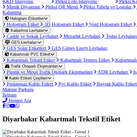
KKD İstasyonu
Pleksi Loto İstasyonu
Pleksi K
Mimik Diyagram
Pleksi QR Menü
Pleksi Tabela ve Logolar
Kabartma
Hologram Etiketleri
Hologram Etiket
3D Hologram Etiket
Void Hologram Etiket
Kabartma Levhalar
Cadde ve Sokak Levhaları
Mezarlık Levhaları
Tedaş Levhalar
GES Levhaları
GES Solar Etiketleri
GES Güneş Enerji Levhaları
Kabartmalı PVC Etiket
Kabartmalı Tekstil Etiket
Kabartmalı Termos Etiket
Kabartmalı
Trafik Otopark Ekipmanları
Plastik ve Metal Trafik Otopark Ekipmanları
ADR Levhaları
İş
Kablo Etiketi Çeşitleri
Paslanmaz Kablo Etiket
Pvc Kablo Etiket
Bayrak Kablo Etike
Makine Parkuru
İletişim
Hemen Ara
Diyarbakır Kabartmalı Tekstil Etiket