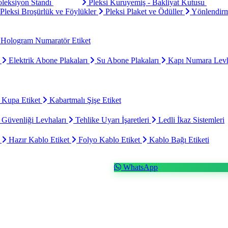
oleksiyon Standı
Pleksi Kuruyemiş - Bakliyat Kutusu
Pleksi Broşürlük ve Föylükler
Pleksi Plaket ve Ödüller
Yönlendirm
Hologram Numaratör Etiket
ı
Elektrik Abone Plakaları
Su Abone Plakaları
Kapı Numara Levh
 Kupa Etiket
Kabartmalı Şişe Etiket
 Güvenliği Levhaları
Tehlike Uyarı İşaretleri
Ledli İkaz Sistemleri
t
Hazır Kablo Etiket
Folyo Kablo Etiket
Kablo Bağı Etiketi
WhatsApp