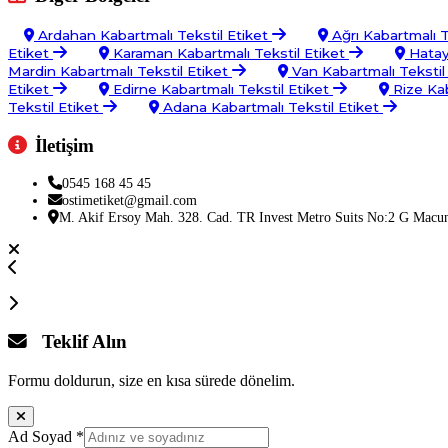
Ardahan Kabartmalı Tekstil Etiket
Ağrı Kabartmalı T
Etiket
Karaman Kabartmalı Tekstil Etiket
Hatay 
Mardin Kabartmalı Tekstil Etiket
Van Kabartmalı Tekstil
Etiket
Edirne Kabartmalı Tekstil Etiket
Rize Kab
Tekstil Etiket
Adana Kabartmalı Tekstil Etiket
İletişim
0545 168 45 45
ostimetiket@gmail.com
M. Akif Ersoy Mah. 328. Cad. TR Invest Metro Suits No:2 G Macu
Teklif Alın
Formu doldurun, size en kısa sürede dönelim.
Ad Soyad
*