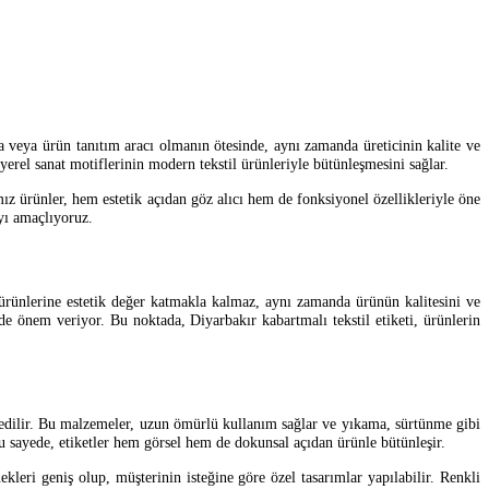
rka veya ürün tanıtım aracı olmanın ötesinde, aynı zamanda üreticinin kalite ve
e yerel sanat motiflerinin modern tekstil ürünleriyle bütünleşmesini sağlar.
ız ürünler, hem estetik açıdan göz alıcı hem de fonksiyonel özellikleriyle öne
ayı amaçlıyoruz.
il ürünlerine estetik değer katmakla kalmaz, aynı zamanda ürünün kalitesini ve
e önem veriyor. Bu noktada, Diyarbakır kabartmalı tekstil etiketi, ürünlerin
ih edilir. Bu malzemeler, uzun ömürlü kullanım sağlar ve yıkama, sürtünme gibi
 Bu sayede, etiketler hem görsel hem de dokunsal açıdan ürünle bütünleşir.
ekleri geniş olup, müşterinin isteğine göre özel tasarımlar yapılabilir. Renkli