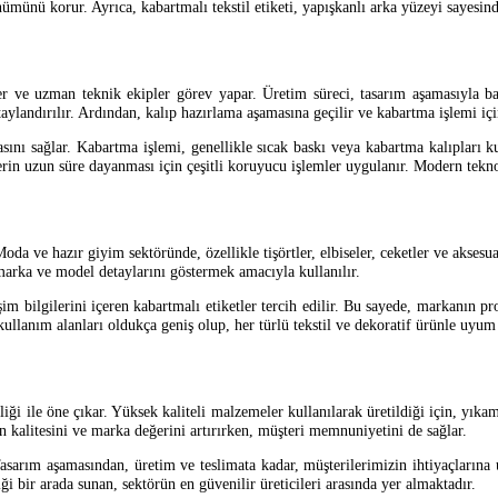
ünümünü korur. Ayrıca, kabartmalı tekstil etiketi, yapışkanlı arka yüzeyi sayesin
er ve uzman teknik ekipler görev yapar. Üretim süreci, tasarım aşamasıyla başla
taylandırılır. Ardından, kalıp hazırlama aşamasına geçilir ve kabartma işlemi iç
asını sağlar. Kabartma işlemi, genellikle sıcak baskı veya kabartma kalıpları ku
rin uzun süre dayanması için çeşitli koruyucu işlemler uygulanır. Modern teknolo
Moda ve hazır giyim sektöründe, özellikle tişörtler, elbiseler, ceketler ve aksesu
n marka ve model detaylarını göstermek amacıyla kullanılır.
m bilgilerini içeren kabartmalı etiketler tercih edilir. Bu sayede, markanın pro
, kullanım alanları oldukça geniş olup, her türlü tekstil ve dekoratif ürünle uyum 
bilirliği ile öne çıkar. Yüksek kaliteli malzemeler kullanılarak üretildiği için
rin kalitesini ve marka değerini artırırken, müşteri memnuniyetini de sağlar.
sarım aşamasından, üretim ve teslimata kadar, müşterilerimizin ihtiyaçlarına 
iği bir arada sunan, sektörün en güvenilir üreticileri arasında yer almaktadır.