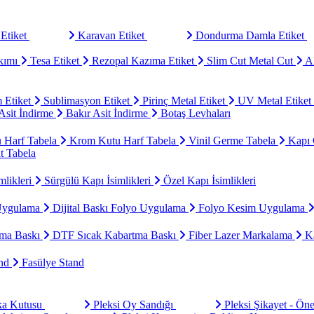
Etiket
Karavan Etiket
Dondurma Damla Etiket
kımı
Tesa Etiket
Rezopal Kazıma Etiket
Slim Cut Metal Cut
Al
 Etiket
Sublimasyon Etiket
Pirinç Metal Etiket
UV Metal Etiket
sit İndirme
Bakır Asit İndirme
Botaş Levhaları
u Harf Tabela
Krom Kutu Harf Tabela
Vinil Germe Tabela
Kapı 
t Tabela
mlikleri
Sürgülü Kapı İsimlikleri
Özel Kapı İsimlikleri
Uygulama
Dijital Baskı Folyo Uygulama
Folyo Kesim Uygulama
ma Baskı
DTF Sıcak Kabartma Baskı
Fiber Lazer Markalama
Ka
and
Fasülye Stand
aka Kutusu
Pleksi Oy Sandığı
Pleksi Şikayet - Ön