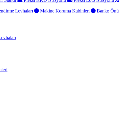
ir Standı
Pleksi KKD İstasyonu
Pleksi Loto İstasyonu
ndirme Levhaları
Makine Koruma Kabinleri
Banko Önü
evhaları
leri