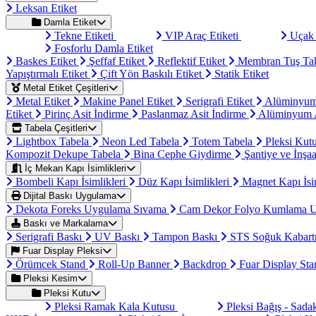
Leksan Etiket
Damla Etiket
Tekne Etiketi
VIP Araç Etiketi
Uçak 
Fosforlu Damla Etiket
Baskes Etiket
Şeffaf Etiket
Reflektif Etiket
Membran Tuş Ta
Yapıştırmalı Etiket
Çift Yön Baskılı Etiket
Statik Etiket
Metal Etiket Çeşitleri
Metal Etiket
Makine Panel Etiket
Serigrafi Etiket
Alüminyum
Etiket
Pirinç Asit İndirme
Paslanmaz Asit İndirme
Alüminyum A
Tabela Çeşitleri
Lightbox Tabela
Neon Led Tabela
Totem Tabela
Pleksi Kut
Kompozit Dekupe Tabela
Bina Cephe Giydirme
Şantiye ve İnşaa
İç Mekan Kapı İsimlikleri
Bombeli Kapı İsimlikleri
Düz Kapı İsimlikleri
Magnet Kapı İsi
Dijital Baskı Uygulama
Dekota Foreks Uygulama Sıvama
Cam Dekor Folyo Kumlama 
Baskı ve Markalama
Serigrafi Baskı
UV Baskı
Tampon Baskı
STS Soğuk Kabart
Fuar Display Pleksi
Örümcek Stand
Roll-Up Banner
Backdrop
Fuar Display St
Pleksi Kesim
Pleksi Kutu
Pleksi Ramak Kala Kutusu
Pleksi Bağış - Sad