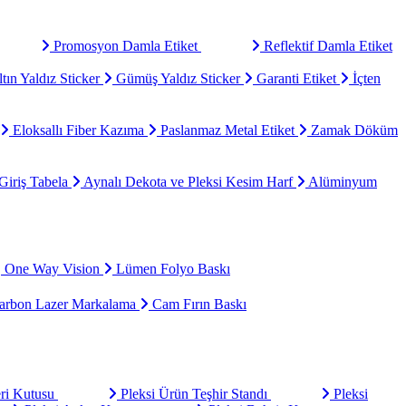
Promosyon Damla Etiket
Reflektif Damla Etiket
tın Yaldız Sticker
Gümüş Yaldız Sticker
Garanti Etiket
İçten
Eloksallı Fiber Kazıma
Paslanmaz Metal Etiket
Zamak Döküm
Giriş Tabela
Aynalı Dekota ve Pleksi Kesim Harf
Alüminyum
One Way Vision
Lümen Folyo Baskı
rbon Lazer Markalama
Cam Fırın Baskı
eri Kutusu
Pleksi Ürün Teşhir Standı
Pleksi