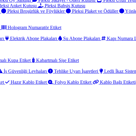
eksi Oy Sandığı
Pleksi Şikayet - Öneri Kutusu
Pleksi Ürün Teşh
leksi Anket Kutusu
Pleksi Bahşiş Kutusu
r
Pleksi Broşürlük ve Föylükler
Pleksi Plaket ve Ödüller
Yönle
t
Hologram Numaratör Etiket
arı
Elektrik Abone Plakaları
Su Abone Plakaları
Kapı Numara L
alı Kupa Etiket
Kabartmalı Şişe Etiket
İş Güvenliği Levhaları
Tehlike Uyarı İşaretleri
Ledli İkaz Sistem
ket
Hazır Kablo Etiket
Folyo Kablo Etiket
Kablo Bağı Etiketi