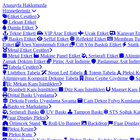
Anasayfa
Hakkımızda
Hizmetlerimiz
Etiket Çeşitleri
Leksan Etiket
Damla Etiket
Tekne Etiketi
VIP Araç Etiketi
Uçak Etiket
Karavan Et
Baskes Etiket
Şeffaf Etiket
Reflektif Etiket
Membran Tu
Etiket
İçten Yapıştırmalı Etiket
Çift Yön Baskılı Etiket
Statik
Metal Etiket Çeşitleri
Metal Etiket
Makine Panel Etiket
Serigrafi Etiket
Alümin
Zamak Döküm Etiket
Pirinç Asit İndirme
Paslanmaz Asit İndi
Tabela Çeşitleri
Lightbox Tabela
Neon Led Tabela
Totem Tabela
Pleksi K
Alüminyum Kompozit Dekupe Tabela
Bina Cephe Giydirme
Şa
İç Mekan Kapı İsimlikleri
Bombeli Kapı İsimlikleri
Düz Kapı İsimlikleri
Magnet Kapı İ
Dijital Baskı Uygulama
Dekota Foreks Uygulama Sıvama
Cam Dekor Folyo Kumlam
Baskı ve Markalama
Serigrafi Baskı
UV Baskı
Tampon Baskı
STS Soğuk Kab
Fuar Display Pleksi
Örümcek Stand
Roll-Up Banner
Backdrop
Fuar Display
Pleksi Kesim
Pleksi Kutu