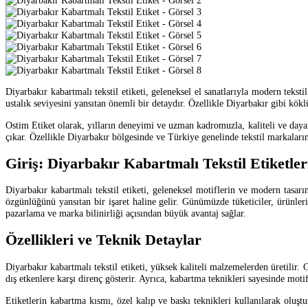
Diyarbakır kabartmalı tekstil etiketi, geleneksel el sanatlarıyla modern tekst
ustalık seviyesini yansıtan önemli bir detaydır. Özellikle Diyarbakır gibi köklü
Ostim Etiket olarak, yılların deneyimi ve uzman kadromuzla, kaliteli ve dayan
çıkar. Özellikle Diyarbakır bölgesinde ve Türkiye genelinde tekstil markaların
Giriş: Diyarbakır Kabartmalı Tekstil Etiketle
Diyarbakır kabartmalı tekstil etiketi, geleneksel motiflerin ve modern tasarı
özgünlüğünü yansıtan bir işaret haline gelir. Günümüzde tüketiciler, ürünle
pazarlama ve marka bilinirliği açısından büyük avantaj sağlar.
Özellikleri ve Teknik Detaylar
Diyarbakır kabartmalı tekstil etiketi, yüksek kaliteli malzemelerden üretilir
dış etkenlere karşı direnç gösterir. Ayrıca, kabartma teknikleri sayesinde moti
Etiketlerin kabartma kısmı, özel kalıp ve baskı teknikleri kullanılarak oluştu