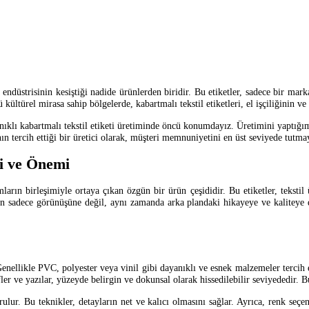
il endüstrisinin kesiştiği nadide ürünlerden biridir. Bu etiketler, sadece bir ma
 kültürel mirasa sahip bölgelerde, kabartmalı tekstil etiketleri, el işçiliğinin v
ıklı kabartmalı tekstil etiketi üretiminde öncü konumdayız. Üretimini yaptığım
ın tercih ettiği bir üretici olarak, müşteri memnuniyetini en üst seviyede tutm
ri ve Önemi
mların birleşimiyle ortaya çıkan özgün bir ürün çeşididir. Bu etiketler, tekst
rin sadece görünüşüne değil, aynı zamanda arka plandaki hikayeye ve kaliteye d
. Genellikle PVC, polyester veya vinil gibi dayanıklı ve esnek malzemeler terc
fler ve yazılar, yüzeyde belirgin ve dokunsal olarak hissedilebilir seviyededir.
rulur. Bu teknikler, detayların net ve kalıcı olmasını sağlar. Ayrıca, renk seçen