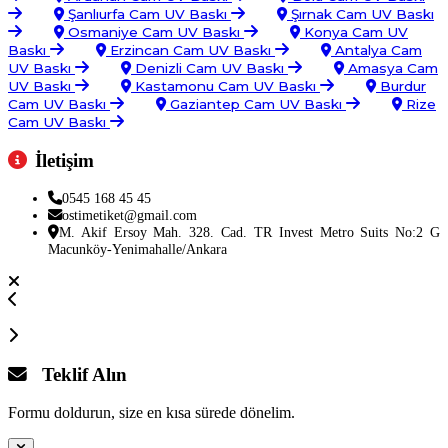
Şanlıurfa Cam UV Baskı
Şırnak Cam UV Baskı
Osmaniye Cam UV Baskı
Konya Cam UV
Baskı
Erzincan Cam UV Baskı
Antalya Cam
UV Baskı
Denizli Cam UV Baskı
Amasya Cam
UV Baskı
Kastamonu Cam UV Baskı
Burdur
Cam UV Baskı
Gaziantep Cam UV Baskı
Rize
Cam UV Baskı
İletişim
0545 168 45 45
ostimetiket@gmail.com
M. Akif Ersoy Mah. 328. Cad. TR Invest Metro Suits No:2 G
Macunköy-Yenimahalle/Ankara
Teklif Alın
Formu doldurun, size en kısa sürede dönelim.