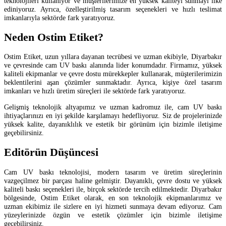
teknolojileri kullanıyor ve müşterilerimize en yüksek kaliteyi sunmayı ilke
ediniyoruz. Ayrıca, özelleştirilmiş tasarım seçenekleri ve hızlı teslimat
imkanlarıyla sektörde fark yaratıyoruz.
Neden Ostim Etiket?
Ostim Etiket, uzun yıllara dayanan tecrübesi ve uzman ekibiyle, Diyarbakır
ve çevresinde cam UV baskı alanında lider konumdadır. Firmamız, yüksek
kaliteli ekipmanlar ve çevre dostu mürekkepler kullanarak, müşterilerimizin
beklentilerini aşan çözümler sunmaktadır. Ayrıca, kişiye özel tasarım
imkanları ve hızlı üretim süreçleri ile sektörde fark yaratıyoruz.
Gelişmiş teknolojik altyapımız ve uzman kadromuz ile, cam UV baskı
ihtiyaçlarınızı en iyi şekilde karşılamayı hedefliyoruz. Siz de projelerinizde
yüksek kalite, dayanıklılık ve estetik bir görünüm için bizimle iletişime
geçebilirsiniz.
Editörün Düşüncesi
Cam UV baskı teknolojisi, modern tasarım ve üretim süreçlerinin
vazgeçilmez bir parçası haline gelmiştir. Dayanıklı, çevre dostu ve yüksek
kaliteli baskı seçenekleri ile, birçok sektörde tercih edilmektedir. Diyarbakır
bölgesinde, Ostim Etiket olarak, en son teknolojik ekipmanlarımız ve
uzman ekibimiz ile sizlere en iyi hizmeti sunmaya devam ediyoruz. Cam
yüzeylerinizde özgün ve estetik çözümler için bizimle iletişime
geçebilirsiniz.