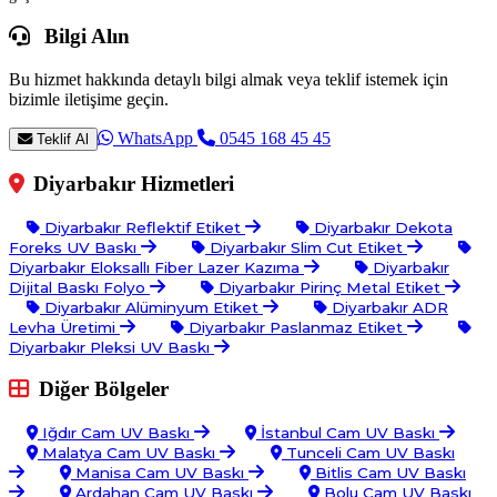
Bilgi Alın
Bu hizmet hakkında detaylı bilgi almak veya teklif istemek için
bizimle iletişime geçin.
WhatsApp
0545 168 45 45
Teklif Al
Diyarbakır Hizmetleri
Diyarbakır Reflektif Etiket
Diyarbakır Dekota
Foreks UV Baskı
Diyarbakır Slim Cut Etiket
Diyarbakır Eloksallı Fiber Lazer Kazıma
Diyarbakır
Dijital Baskı Folyo
Diyarbakır Pirinç Metal Etiket
Diyarbakır Alüminyum Etiket
Diyarbakır ADR
Levha Üretimi
Diyarbakır Paslanmaz Etiket
Diyarbakır Pleksi UV Baskı
Diğer Bölgeler
Iğdır Cam UV Baskı
İstanbul Cam UV Baskı
Malatya Cam UV Baskı
Tunceli Cam UV Baskı
Manisa Cam UV Baskı
Bitlis Cam UV Baskı
Ardahan Cam UV Baskı
Bolu Cam UV Baskı