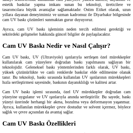
estetik baskılar yapma imkanı sunan bu teknoloji, üreticilere ve
tasarımcılara büyük avantajlar sağlamaktadır. Ostim Etiket olarak, uzun
yıllara dayanan deneyimimiz ve uzman kadromuz ile Diyarbakır bölgesinde
cam UV baskı çözümleri sunmaktan gurur duyuyoruz.
Ayrıca, cam UV baskı işleminin neden tercih edilmesi gerektiği ve
sektördeki gelişmeler hakkında güncel bilgiler de paylaşılacaktır.
Cam UV Baskı Nedir ve Nasıl Çalışır?
Cam UV baskı, UV (Ultraviyole) ışınlarıyla sertleşen özel mürekkepler
kullanılarak cam yüzeylere doğrudan baskı yapılmasını sağlayan bir
teknolojidir. Geleneksel baskı yöntemlerinden farklı olarak, UV baskı,
yüksek çözünürlükte ve canlı renklerde baskılar elde edilmesine olanak
tanır. Bu teknoloji, baskı sırasında kullanılan UV ışınlarının mürekkepleri
hızla sertleştirmesi sayesinde, baskının dayanıklılığı ve kalitesi artar.
Cam UV baskı işlemi sırasında, özel UV mürekkepler doğrudan cam
yüzeyine uygulanır ve UV ışınlarıyla anında sertleştirilir. Bu sayede, baskı
yüzeyi üzerinde herhangi bir akma, bozulma veya deformasyon yaşanmaz.
Ayrıca, kullanılan mürekkepler çevre dostudur ve solvent içermez, böylece
sağlık ve çevre açısından da avantaj sağlar.
Cam UV Baskı Özellikleri