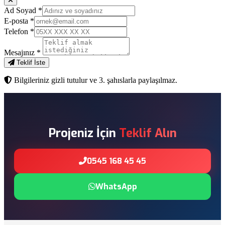
Ad Soyad
*
E-posta
*
Telefon
*
Mesajınız
*
Teklif İste
Bilgileriniz gizli tutulur ve 3. şahıslarla paylaşılmaz.
Projeniz İçin
Teklif Alın
0545 168 45 45
WhatsApp