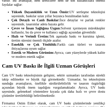
vardır. Bu avantajlar, hem üreticilere hem de son kullanıcılara önemli
faydalar sağlar:
Yüksek Dayanıklılık ve Uzun Ömür:
UV sertleşme teknolojisi
sayesinde, baskılar uzun yıllar boyunca bozulmadan kalır.
Çok Detaylı ve Canlı Baskılar:
İnce detaylar ve parlak renkler
sayesinde, tasarımlar adeta hayata gelir.
Çevre ve İnsan Sağlığına Uygun:
Solvent içermeyen mürekkepler
kullanılır, bu da çevre ve kullanıcı sağlığı açısından güvenlidir.
Hızlı ve Verimli Üretim:
Tek aşamada baskı ve kurutma işlemi,
üretim süresini önemli ölçüde azaltır.
Esneklik ve Çok Yönlülük:
Farklı cam türleri ve tasarım
ihtiyaçlarına uyum sağlar.
Estetik ve Modern Görünüm:
Ayrıca, cam yüzeylerde yüksek kalite
ve modern estetik sağlar.
Cam UV Baskı ile İlgili Uzman Görüşleri
Cam UV baskı teknolojisinin gelişimi, sektör uzmanları tarafından sürekli
takip edilmekte ve büyük ilgi görmektedir. Uzmanlar, bu teknolojinin
sunduğu avantajların, özellikle sürdürülebilirlik ve tasarım özgürlüğü
açısından büyük önem taşıdığını vurgulamaktadır. Ayrıca, UV baskı
sayesinde, geleneksel yöntemlere kıyasla çok daha hızlı ve çevre dostu
çözümler üretilebildiği belirtilmektedir.
Firmamız Ostim Etiket olarak, cam UV baskı çözümlerinde yenilikçi