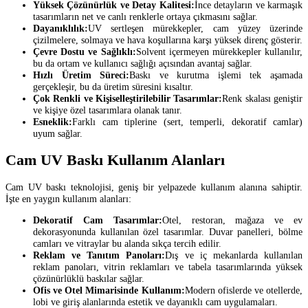
Yüksek Çözünürlük ve Detay Kalitesi:
İnce detayların ve karmaşık
tasarımların net ve canlı renklerle ortaya çıkmasını sağlar.
Dayanıklılık:
UV sertleşen mürekkepler, cam yüzey üzerinde
çizilmelere, solmaya ve hava koşullarına karşı yüksek direnç gösterir.
Çevre Dostu ve Sağlıklı:
Solvent içermeyen mürekkepler kullanılır,
bu da ortam ve kullanıcı sağlığı açısından avantaj sağlar.
Hızlı Üretim Süreci:
Baskı ve kurutma işlemi tek aşamada
gerçekleşir, bu da üretim süresini kısaltır.
Çok Renkli ve Kişiselleştirilebilir Tasarımlar:
Renk skalası geniştir
ve kişiye özel tasarımlara olanak tanır.
Esneklik:
Farklı cam tiplerine (sert, temperli, dekoratif camlar)
uyum sağlar.
Cam UV Baskı Kullanım Alanları
Cam UV baskı teknolojisi, geniş bir yelpazede kullanım alanına sahiptir.
İşte en yaygın kullanım alanları:
Dekoratif Cam Tasarımlar:
Otel, restoran, mağaza ve ev
dekorasyonunda kullanılan özel tasarımlar. Duvar panelleri, bölme
camları ve vitraylar bu alanda sıkça tercih edilir.
Reklam ve Tanıtım Panoları:
Dış ve iç mekanlarda kullanılan
reklam panoları, vitrin reklamları ve tabela tasarımlarında yüksek
çözünürlüklü baskılar sağlar.
Ofis ve Otel Mimarisinde Kullanım:
Modern ofislerde ve otellerde,
lobi ve giriş alanlarında estetik ve dayanıklı cam uygulamaları.