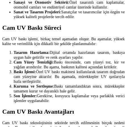
Sanayi ve Otomotiv Sektörü:
Özel tasarımlı cam kaplamalar,
otomobil camları ve endüstriyel camlar üzerinde kullanılır.
Sanat ve Tasarım Projeleri:
Sanatçılar ve tasarımcılar için özgün ve
yüksek kaliteli projelerde tercih edilir.
Cam UV Baskı Süreci
Cam UV baskı işlemi, birkaç temel aşamadan oluşur. Bu aşamalar, yüksek
kalite ve verimlilik için dikkatli bir şekilde planlanmalıdır:
Tasarım Hazırlama:
Dijital ortamda hazırlanan tasarım, baskıya
uygun hale getirilir ve renk ayarları yapılır.
Cam Yüzey Temizliği:
Baskı öncesinde, cam yüzeyi toz, kir ve
yağdan arındırılır. Bu aşama, baskının kalitesi açısından kritiktir.
Baskı İşlemi:
Özel UV baskı makinesi kullanılarak tasarım doğrudan
cam yüzeyine aktarılır. Bu aşamada, mürekkepler UV ışınlarıyla
hızla sertleştirilir.
Kuruma ve Sertleşme:
Baskı tamamlandıktan sonra, mürekkepler
tamamen kurur ve dayanıklı hale gelir.
Son İşlemler:
Gerekirse, koruyucu kaplamalar veya parlaklık verici
işlemler uygulanabilir.
Cam UV Baskı Avantajları
Cam UV baskı teknolojisinin sektörde tercih edilmesinin birçok nedeni