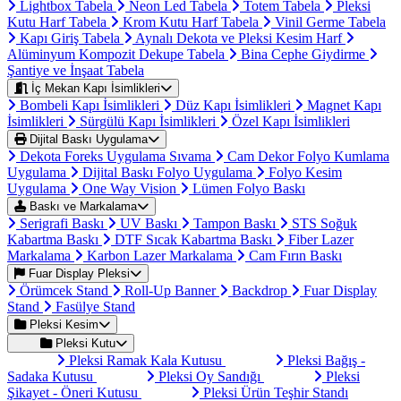
Lightbox Tabela
Neon Led Tabela
Totem Tabela
Pleksi
Kutu Harf Tabela
Krom Kutu Harf Tabela
Vinil Germe Tabela
Kapı Giriş Tabela
Aynalı Dekota ve Pleksi Kesim Harf
Alüminyum Kompozit Dekupe Tabela
Bina Cephe Giydirme
Şantiye ve İnşaat Tabela
İç Mekan Kapı İsimlikleri
Bombeli Kapı İsimlikleri
Düz Kapı İsimlikleri
Magnet Kapı
İsimlikleri
Sürgülü Kapı İsimlikleri
Özel Kapı İsimlikleri
Dijital Baskı Uygulama
Dekota Foreks Uygulama Sıvama
Cam Dekor Folyo Kumlama
Uygulama
Dijital Baskı Folyo Uygulama
Folyo Kesim
Uygulama
One Way Vision
Lümen Folyo Baskı
Baskı ve Markalama
Serigrafi Baskı
UV Baskı
Tampon Baskı
STS Soğuk
Kabartma Baskı
DTF Sıcak Kabartma Baskı
Fiber Lazer
Markalama
Karbon Lazer Markalama
Cam Fırın Baskı
Fuar Display Pleksi
Örümcek Stand
Roll-Up Banner
Backdrop
Fuar Display
Stand
Fasülye Stand
Pleksi Kesim
Pleksi Kutu
Pleksi Ramak Kala Kutusu
Pleksi Bağış -
Sadaka Kutusu
Pleksi Oy Sandığı
Pleksi
Şikayet - Öneri Kutusu
Pleksi Ürün Teşhir Standı