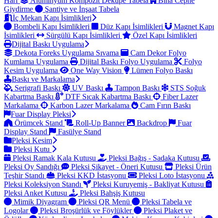
Harf
Alüminyum Kompozit Dekupe Tabela
Bina Cephe
Giydirme
Şantiye ve İnşaat Tabela
İç Mekan Kapı İsimlikleri
Bombeli Kapı İsimlikleri
Düz Kapı İsimlikleri
Magnet Kapı
İsimlikleri
Sürgülü Kapı İsimlikleri
Özel Kapı İsimlikleri
Dijital Baskı Uygulama
Dekota Foreks Uygulama Sıvama
Cam Dekor Folyo
Kumlama Uygulama
Dijital Baskı Folyo Uygulama
Folyo
Kesim Uygulama
One Way Vision
Lümen Folyo Baskı
Baskı ve Markalama
Serigrafi Baskı
UV Baskı
Tampon Baskı
STS Soğuk
Kabartma Baskı
DTF Sıcak Kabartma Baskı
Fiber Lazer
Markalama
Karbon Lazer Markalama
Cam Fırın Baskı
Fuar Display Pleksi
Örümcek Stand
Roll-Up Banner
Backdrop
Fuar
Display Stand
Fasülye Stand
Pleksi Kesim
Pleksi Kutu
Pleksi Ramak Kala Kutusu
Pleksi Bağış - Sadaka Kutusu
Pleksi Oy Sandığı
Pleksi Şikayet - Öneri Kutusu
Pleksi Ürün
Teşhir Standı
Pleksi KKD İstasyonu
Pleksi Loto İstasyonu
Pleksi Koleksiyon Standı
Pleksi Kuruyemiş - Bakliyat Kutusu
Pleksi Anket Kutusu
Pleksi Bahşiş Kutusu
Mimik Diyagram
Pleksi QR Menü
Pleksi Tabela ve
Logolar
Pleksi Broşürlük ve Föylükler
Pleksi Plaket ve