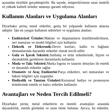
açısından titizlikle gerçekleştirilir. Bu sayede, müşterilerimize uzun ömürlü
ve yüksek kaliteli ürünler sunmayı garanti ediyoruz.
Kullanım Alanları ve Uygulama Alanları
Diyarbakır pirinç metal etiketler, geniş bir yelpazede kullanım alanına
sahiptir. İşte en yaygın kullanım sektörleri ve uygulama alanları:
Endüstriyel Ürünler:
Makine ve ekipmanların kimliklendirilmesi,
seri numarası ve model bilgileri için kullanılır.
Elektrik ve Elektronik:
Devre kartları, kablo ve bağlantı
elemanlarında dayanıklı etiketler olarak tercih edilir.
Gıda ve İçecek Sektörü:
Ambalaj ve ürün etiketlerinde, hijyen ve
dayanıklılık gerektiren durumlarda kullanılır.
Moda ve Takı Sektörü:
Marka logosu ve tasarım detayları ile estetik
ve dayanıklı etiketler sağlar.
Otomotiv ve Araç Endüstrisi:
Parça etiketleri, seri numaraları ve
bakım bilgileri için uygundur.
Hediyelik ve Tanıtım Ürünleri:
Kurumsal hediye ve promosyon
ürünlerinde estetik ve kalıcı etiketler kullanılır.
Avantajları ve Neden Tercih Edilmeli?
Diyarbakır pirinç metal etiketlerin en önemli avantajları arasında
dayanıklılık, estetik görünüm ve uzun ömür bulunur. Ayrıca, bu etiketler,