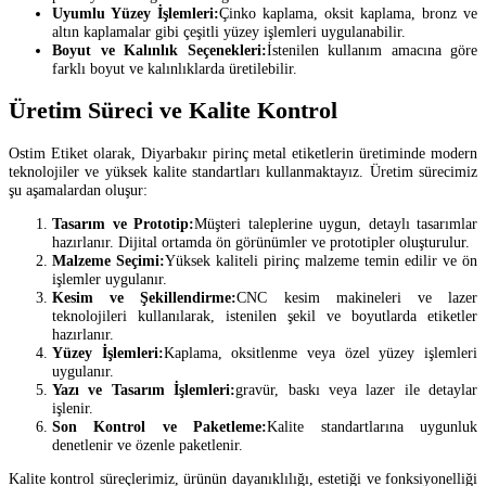
Uyumlu Yüzey İşlemleri:
Çinko kaplama, oksit kaplama, bronz ve
altın kaplamalar gibi çeşitli yüzey işlemleri uygulanabilir.
Boyut ve Kalınlık Seçenekleri:
İstenilen kullanım amacına göre
farklı boyut ve kalınlıklarda üretilebilir.
Üretim Süreci ve Kalite Kontrol
Ostim Etiket olarak, Diyarbakır pirinç metal etiketlerin üretiminde modern
teknolojiler ve yüksek kalite standartları kullanmaktayız. Üretim sürecimiz
şu aşamalardan oluşur:
Tasarım ve Prototip:
Müşteri taleplerine uygun, detaylı tasarımlar
hazırlanır. Dijital ortamda ön görünümler ve prototipler oluşturulur.
Malzeme Seçimi:
Yüksek kaliteli pirinç malzeme temin edilir ve ön
işlemler uygulanır.
Kesim ve Şekillendirme:
CNC kesim makineleri ve lazer
teknolojileri kullanılarak, istenilen şekil ve boyutlarda etiketler
hazırlanır.
Yüzey İşlemleri:
Kaplama, oksitlenme veya özel yüzey işlemleri
uygulanır.
Yazı ve Tasarım İşlemleri:
gravür, baskı veya lazer ile detaylar
işlenir.
Son Kontrol ve Paketleme:
Kalite standartlarına uygunluk
denetlenir ve özenle paketlenir.
Kalite kontrol süreçlerimiz, ürünün dayanıklılığı, estetiği ve fonksiyonelliği