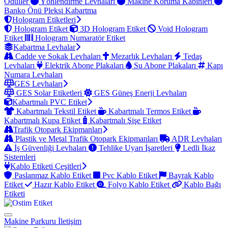
Ödüller
Yönlendirme Levhaları
Makine Koruma Kabinleri
Banko Önü Pleksi Kabartma
Hologram Etiketleri
Hologram Etiket
3D Hologram Etiket
Void Hologram
Etiket
Hologram Numaratör Etiket
Kabartma Levhalar
Cadde ve Sokak Levhaları
Mezarlık Levhaları
Tedaş
Levhaları
Elektrik Abone Plakaları
Su Abone Plakaları
Kapı
Numara Levhaları
GES Levhaları
GES Solar Etiketleri
GES Güneş Enerji Levhaları
Kabartmalı PVC Etiket
Kabartmalı Tekstil Etiket
Kabartmalı Termos Etiket
Kabartmalı Kupa Etiket
Kabartmalı Şişe Etiket
Trafik Otopark Ekipmanları
Plastik ve Metal Trafik Otopark Ekipmanları
ADR Levhaları
İş Güvenliği Levhaları
Tehlike Uyarı İşaretleri
Ledli İkaz
Sistemleri
Kablo Etiketi Çeşitleri
Paslanmaz Kablo Etiket
Pvc Kablo Etiket
Bayrak Kablo
Etiket
Hazır Kablo Etiket
Folyo Kablo Etiket
Kablo Bağı
Etiketi
Makine Parkuru
İletişim