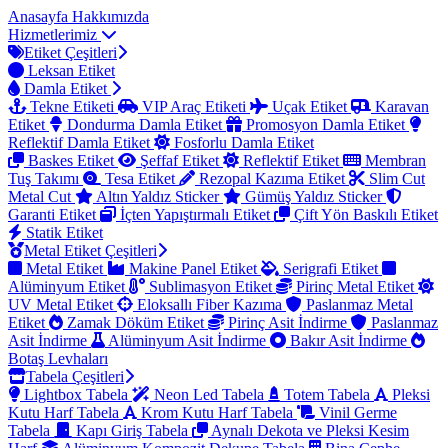
Anasayfa
Hakkımızda
Hizmetlerimiz
Etiket Çeşitleri
Leksan Etiket
Damla Etiket
Tekne Etiketi
VIP Araç Etiketi
Uçak Etiket
Karavan
Etiket
Dondurma Damla Etiket
Promosyon Damla Etiket
Reflektif Damla Etiket
Fosforlu Damla Etiket
Baskes Etiket
Şeffaf Etiket
Reflektif Etiket
Membran
Tuş Takımı
Tesa Etiket
Rezopal Kazıma Etiket
Slim Cut
Metal Cut
Altın Yaldız Sticker
Gümüş Yaldız Sticker
Garanti Etiket
İçten Yapıştırmalı Etiket
Çift Yön Baskılı Etiket
Statik Etiket
Metal Etiket Çeşitleri
Metal Etiket
Makine Panel Etiket
Serigrafi Etiket
Alüminyum Etiket
Sublimasyon Etiket
Pirinç Metal Etiket
UV Metal Etiket
Eloksallı Fiber Kazıma
Paslanmaz Metal
Etiket
Zamak Döküm Etiket
Pirinç Asit İndirme
Paslanmaz
Asit İndirme
Alüminyum Asit İndirme
Bakır Asit İndirme
Botaş Levhaları
Tabela Çeşitleri
Lightbox Tabela
Neon Led Tabela
Totem Tabela
Pleksi
Kutu Harf Tabela
Krom Kutu Harf Tabela
Vinil Germe
Tabela
Kapı Giriş Tabela
Aynalı Dekota ve Pleksi Kesim