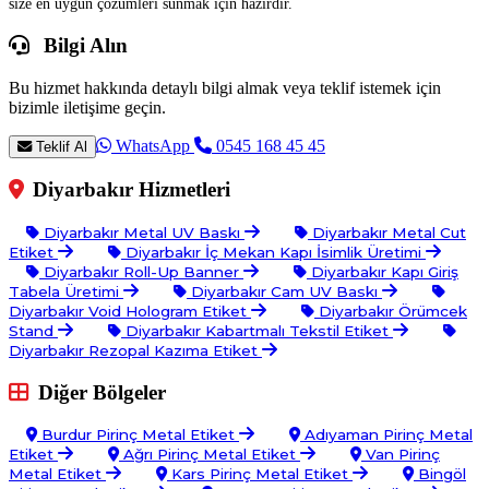
size en uygun çözümleri sunmak için hazırdır.
Bilgi Alın
Bu hizmet hakkında detaylı bilgi almak veya teklif istemek için
bizimle iletişime geçin.
WhatsApp
0545 168 45 45
Teklif Al
Diyarbakır Hizmetleri
Diyarbakır Metal UV Baskı
Diyarbakır Metal Cut
Etiket
Diyarbakır İç Mekan Kapı İsimlik Üretimi
Diyarbakır Roll-Up Banner
Diyarbakır Kapı Giriş
Tabela Üretimi
Diyarbakır Cam UV Baskı
Diyarbakır Void Hologram Etiket
Diyarbakır Örümcek
Stand
Diyarbakır Kabartmalı Tekstil Etiket
Diyarbakır Rezopal Kazıma Etiket
Diğer Bölgeler
Burdur Pirinç Metal Etiket
Adıyaman Pirinç Metal
Etiket
Ağrı Pirinç Metal Etiket
Van Pirinç
Metal Etiket
Kars Pirinç Metal Etiket
Bingöl