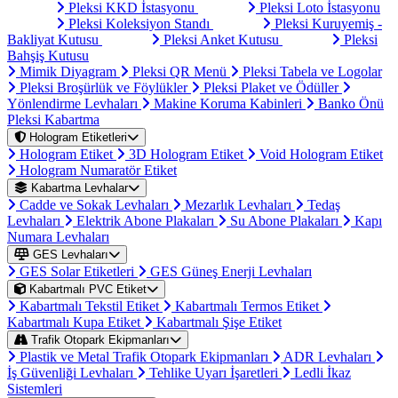
Pleksi KKD İstasyonu
Pleksi Loto İstasyonu
Pleksi Koleksiyon Standı
Pleksi Kuruyemiş -
Bakliyat Kutusu
Pleksi Anket Kutusu
Pleksi
Bahşiş Kutusu
Mimik Diyagram
Pleksi QR Menü
Pleksi Tabela ve Logolar
Pleksi Broşürlük ve Föylükler
Pleksi Plaket ve Ödüller
Yönlendirme Levhaları
Makine Koruma Kabinleri
Banko Önü
Pleksi Kabartma
Hologram Etiketleri
Hologram Etiket
3D Hologram Etiket
Void Hologram Etiket
Hologram Numaratör Etiket
Kabartma Levhalar
Cadde ve Sokak Levhaları
Mezarlık Levhaları
Tedaş
Levhaları
Elektrik Abone Plakaları
Su Abone Plakaları
Kapı
Numara Levhaları
GES Levhaları
GES Solar Etiketleri
GES Güneş Enerji Levhaları
Kabartmalı PVC Etiket
Kabartmalı Tekstil Etiket
Kabartmalı Termos Etiket
Kabartmalı Kupa Etiket
Kabartmalı Şişe Etiket
Trafik Otopark Ekipmanları
Plastik ve Metal Trafik Otopark Ekipmanları
ADR Levhaları
İş Güvenliği Levhaları
Tehlike Uyarı İşaretleri
Ledli İkaz
Sistemleri