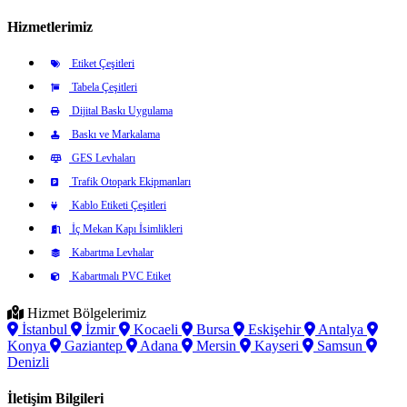
Hizmetlerimiz
Etiket Çeşitleri
Tabela Çeşitleri
Dijital Baskı Uygulama
Baskı ve Markalama
GES Levhaları
Trafik Otopark Ekipmanları
Kablo Etiketi Çeşitleri
İç Mekan Kapı İsimlikleri
Kabartma Levhalar
Kabartmalı PVC Etiket
Hizmet Bölgelerimiz
İstanbul
İzmir
Kocaeli
Bursa
Eskişehir
Antalya
Konya
Gaziantep
Adana
Mersin
Kayseri
Samsun
Denizli
İletişim Bilgileri