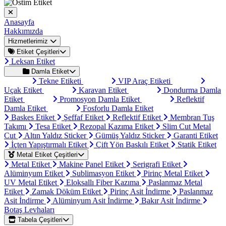
Anasayfa
Hakkımızda
Hizmetlerimiz
Etiket Çeşitleri
Leksan Etiket
Damla Etiket
Tekne Etiketi
VIP Araç Etiketi
Uçak Etiket
Karavan Etiket
Dondurma Damla
Etiket
Promosyon Damla Etiket
Reflektif
Damla Etiket
Fosforlu Damla Etiket
Baskes Etiket
Şeffaf Etiket
Reflektif Etiket
Membran Tuş
Takımı
Tesa Etiket
Rezopal Kazıma Etiket
Slim Cut Metal
Cut
Altın Yaldız Sticker
Gümüş Yaldız Sticker
Garanti Etiket
İçten Yapıştırmalı Etiket
Çift Yön Baskılı Etiket
Statik Etiket
Metal Etiket Çeşitleri
Metal Etiket
Makine Panel Etiket
Serigrafi Etiket
Alüminyum Etiket
Sublimasyon Etiket
Pirinç Metal Etiket
UV Metal Etiket
Eloksallı Fiber Kazıma
Paslanmaz Metal
Etiket
Zamak Döküm Etiket
Pirinç Asit İndirme
Paslanmaz
Asit İndirme
Alüminyum Asit İndirme
Bakır Asit İndirme
Botaş Levhaları
Tabela Çeşitleri