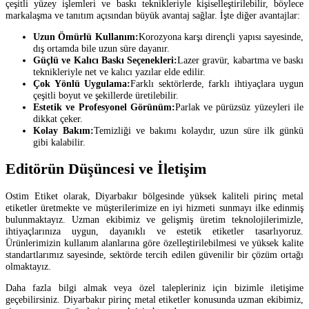
çeşitli yüzey işlemleri ve baskı teknikleriyle kişiselleştirilebilir, böylece
markalaşma ve tanıtım açısından büyük avantaj sağlar. İşte diğer avantajlar:
Uzun Ömürlü Kullanım:
Korozyona karşı dirençli yapısı sayesinde,
dış ortamda bile uzun süre dayanır.
Güçlü ve Kalıcı Baskı Seçenekleri:
Lazer gravür, kabartma ve baskı
teknikleriyle net ve kalıcı yazılar elde edilir.
Çok Yönlü Uygulama:
Farklı sektörlerde, farklı ihtiyaçlara uygun
çeşitli boyut ve şekillerde üretilebilir.
Estetik ve Profesyonel Görünüm:
Parlak ve pürüzsüz yüzeyleri ile
dikkat çeker.
Kolay Bakım:
Temizliği ve bakımı kolaydır, uzun süre ilk günkü
gibi kalabilir.
Editörün Düşüncesi ve İletişim
Ostim Etiket olarak, Diyarbakır bölgesinde yüksek kaliteli pirinç metal
etiketler üretmekte ve müşterilerimize en iyi hizmeti sunmayı ilke edinmiş
bulunmaktayız. Uzman ekibimiz ve gelişmiş üretim teknolojilerimizle,
ihtiyaçlarınıza uygun, dayanıklı ve estetik etiketler tasarlıyoruz.
Ürünlerimizin kullanım alanlarına göre özelleştirilebilmesi ve yüksek kalite
standartlarımız sayesinde, sektörde tercih edilen güvenilir bir çözüm ortağı
olmaktayız.
Daha fazla bilgi almak veya özel talepleriniz için bizimle iletişime
geçebilirsiniz. Diyarbakır pirinç metal etiketler konusunda uzman ekibimiz,