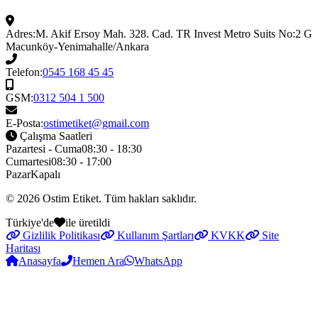
Adres:
M. Akif Ersoy Mah. 328. Cad. TR Invest Metro Suits No:2 G
Macunköy-Yenimahalle/Ankara
Telefon:
0545 168 45 45
GSM:
0312 504 1 500
E-Posta:
ostimetiket@gmail.com
Çalışma Saatleri
Pazartesi - Cuma
08:30 - 18:30
Cumartesi
08:30 - 17:00
Pazar
Kapalı
© 2026
Ostim Etiket
. Tüm hakları saklıdır.
Türkiye'de
ile üretildi
Gizlilik Politikası
Kullanım Şartları
KVKK
Site
Haritası
Anasayfa
Hemen Ara
WhatsApp