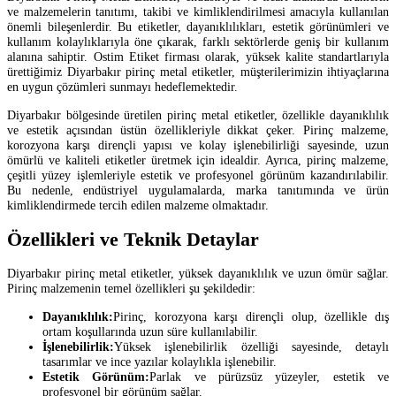
ve malzemelerin tanıtımı, takibi ve kimliklendirilmesi amacıyla kullanılan
önemli bileşenlerdir. Bu etiketler, dayanıklılıkları, estetik görünümleri ve
kullanım kolaylıklarıyla öne çıkarak, farklı sektörlerde geniş bir kullanım
alanına sahiptir. Ostim Etiket firması olarak, yüksek kalite standartlarıyla
ürettiğimiz Diyarbakır pirinç metal etiketler, müşterilerimizin ihtiyaçlarına
en uygun çözümleri sunmayı hedeflemektedir.
Diyarbakır bölgesinde üretilen pirinç metal etiketler, özellikle dayanıklılık
ve estetik açısından üstün özellikleriyle dikkat çeker. Pirinç malzeme,
korozyona karşı dirençli yapısı ve kolay işlenebilirliği sayesinde, uzun
ömürlü ve kaliteli etiketler üretmek için idealdir. Ayrıca, pirinç malzeme,
çeşitli yüzey işlemleriyle estetik ve profesyonel görünüm kazandırılabilir.
Bu nedenle, endüstriyel uygulamalarda, marka tanıtımında ve ürün
kimliklendirmede tercih edilen malzeme olmaktadır.
Özellikleri ve Teknik Detaylar
Diyarbakır pirinç metal etiketler, yüksek dayanıklılık ve uzun ömür sağlar.
Pirinç malzemenin temel özellikleri şu şekildedir:
Dayanıklılık:
Pirinç, korozyona karşı dirençli olup, özellikle dış
ortam koşullarında uzun süre kullanılabilir.
İşlenebilirlik:
Yüksek işlenebilirlik özelliği sayesinde, detaylı
tasarımlar ve ince yazılar kolaylıkla işlenebilir.
Estetik Görünüm:
Parlak ve pürüzsüz yüzeyler, estetik ve
profesyonel bir görünüm sağlar.