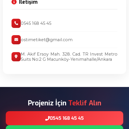
İletişim
0545 168 45 45
ostimetiket@gmail.com
M. Akif Ersoy Mah. 328. Cad. TR Invest Metro
Suits No:2 G Macunköy-Yenimahalle/Ankara
Projeniz İçin
Teklif Alın
0545 168 45 45