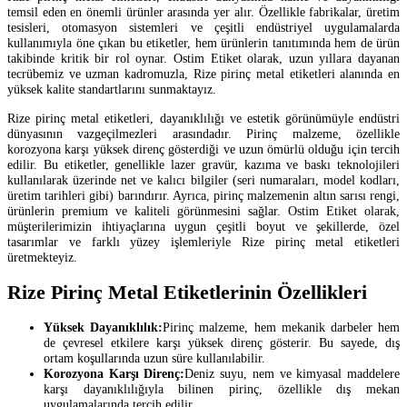
temsil eden en önemli ürünler arasında yer alır. Özellikle fabrikalar, üretim
tesisleri, otomasyon sistemleri ve çeşitli endüstriyel uygulamalarda
kullanımıyla öne çıkan bu etiketler, hem ürünlerin tanıtımında hem de ürün
takibinde kritik bir rol oynar. Ostim Etiket olarak, uzun yıllara dayanan
tecrübemiz ve uzman kadromuzla, Rize pirinç metal etiketleri alanında en
yüksek kalite standartlarını sunmaktayız.
Rize pirinç metal etiketleri, dayanıklılığı ve estetik görünümüyle endüstri
dünyasının vazgeçilmezleri arasındadır. Pirinç malzeme, özellikle
korozyona karşı yüksek direnç gösterdiği ve uzun ömürlü olduğu için tercih
edilir. Bu etiketler, genellikle lazer gravür, kazıma ve baskı teknolojileri
kullanılarak üzerinde net ve kalıcı bilgiler (seri numaraları, model kodları,
üretim tarihleri gibi) barındırır. Ayrıca, pirinç malzemenin altın sarısı rengi,
ürünlerin premium ve kaliteli görünmesini sağlar. Ostim Etiket olarak,
müşterilerimizin ihtiyaçlarına uygun çeşitli boyut ve şekillerde, özel
tasarımlar ve farklı yüzey işlemleriyle Rize pirinç metal etiketleri
üretmekteyiz.
Rize Pirinç Metal Etiketlerinin Özellikleri
Yüksek Dayanıklılık:
Pirinç malzeme, hem mekanik darbeler hem
de çevresel etkilere karşı yüksek direnç gösterir. Bu sayede, dış
ortam koşullarında uzun süre kullanılabilir.
Korozyona Karşı Direnç:
Deniz suyu, nem ve kimyasal maddelere
karşı dayanıklılığıyla bilinen pirinç, özellikle dış mekan
uygulamalarında tercih edilir.