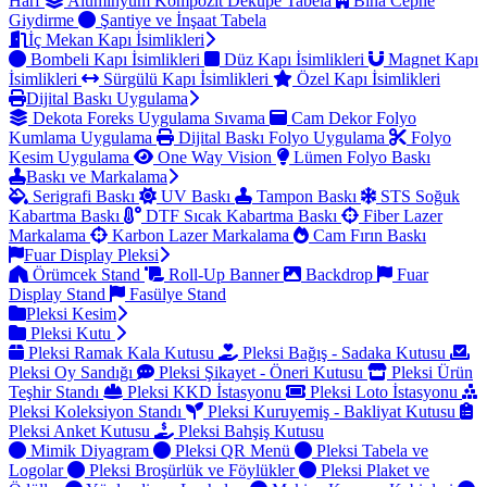
Harf
Alüminyum Kompozit Dekupe Tabela
Bina Cephe
Giydirme
Şantiye ve İnşaat Tabela
İç Mekan Kapı İsimlikleri
Bombeli Kapı İsimlikleri
Düz Kapı İsimlikleri
Magnet Kapı
İsimlikleri
Sürgülü Kapı İsimlikleri
Özel Kapı İsimlikleri
Dijital Baskı Uygulama
Dekota Foreks Uygulama Sıvama
Cam Dekor Folyo
Kumlama Uygulama
Dijital Baskı Folyo Uygulama
Folyo
Kesim Uygulama
One Way Vision
Lümen Folyo Baskı
Baskı ve Markalama
Serigrafi Baskı
UV Baskı
Tampon Baskı
STS Soğuk
Kabartma Baskı
DTF Sıcak Kabartma Baskı
Fiber Lazer
Markalama
Karbon Lazer Markalama
Cam Fırın Baskı
Fuar Display Pleksi
Örümcek Stand
Roll-Up Banner
Backdrop
Fuar
Display Stand
Fasülye Stand
Pleksi Kesim
Pleksi Kutu
Pleksi Ramak Kala Kutusu
Pleksi Bağış - Sadaka Kutusu
Pleksi Oy Sandığı
Pleksi Şikayet - Öneri Kutusu
Pleksi Ürün
Teşhir Standı
Pleksi KKD İstasyonu
Pleksi Loto İstasyonu
Pleksi Koleksiyon Standı
Pleksi Kuruyemiş - Bakliyat Kutusu
Pleksi Anket Kutusu
Pleksi Bahşiş Kutusu
Mimik Diyagram
Pleksi QR Menü
Pleksi Tabela ve
Logolar
Pleksi Broşürlük ve Föylükler
Pleksi Plaket ve