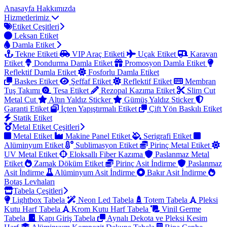
Anasayfa
Hakkımızda
Hizmetlerimiz
Etiket Çeşitleri
Leksan Etiket
Damla Etiket
Tekne Etiketi
VIP Araç Etiketi
Uçak Etiket
Karavan
Etiket
Dondurma Damla Etiket
Promosyon Damla Etiket
Reflektif Damla Etiket
Fosforlu Damla Etiket
Baskes Etiket
Şeffaf Etiket
Reflektif Etiket
Membran
Tuş Takımı
Tesa Etiket
Rezopal Kazıma Etiket
Slim Cut
Metal Cut
Altın Yaldız Sticker
Gümüş Yaldız Sticker
Garanti Etiket
İçten Yapıştırmalı Etiket
Çift Yön Baskılı Etiket
Statik Etiket
Metal Etiket Çeşitleri
Metal Etiket
Makine Panel Etiket
Serigrafi Etiket
Alüminyum Etiket
Sublimasyon Etiket
Pirinç Metal Etiket
UV Metal Etiket
Eloksallı Fiber Kazıma
Paslanmaz Metal
Etiket
Zamak Döküm Etiket
Pirinç Asit İndirme
Paslanmaz
Asit İndirme
Alüminyum Asit İndirme
Bakır Asit İndirme
Botaş Levhaları
Tabela Çeşitleri
Lightbox Tabela
Neon Led Tabela
Totem Tabela
Pleksi
Kutu Harf Tabela
Krom Kutu Harf Tabela
Vinil Germe
Tabela
Kapı Giriş Tabela
Aynalı Dekota ve Pleksi Kesim