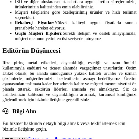
ISO ve diğer uluslararası standartlara uygun üretim süreçlerimizle,
ürünlerimizin kalitesinden emin olabilirsiniz.
Müşteri taleplerine göre özelleştirilmiş ürünler ve hızlı teslimat
seçenekleri.
Rekabetçi Fiyatlar:
Yüksek kaliteyi uygun fiyatlarla sunma
prensibiyle hareket ediyoruz.
Güçlü Müşteri İlişkileri:
Sürekli iletişim ve destek anlayışımızla,
müşteri memnuniyetini en üst seviyede tutuyoruz.
Editörün Düşüncesi
Rize pirinç metal etiketleri, dayanıklılığı, estetiği ve uzun ömürlü
kullanımıyla endüstri ve ticaret alanında vazgeçilmez unsurlardır. Ostim
Etiket olarak, bu alanda sunduğumuz yüksek kaliteli ürünler ve uzman
çözümlerle, müşterilerimizin beklentilerini aşmayı hedefliyoruz. Üretim
aşamasından teslimata kadar her adımda kalite ve müşteri memnuniyetini ön
planda tutarak, sektörün liderleri arasında yer almaktayız. Siz de
ürünlerinizin kalitesini ve dayanıklılığını artırmak, kurumsal kimliğinizi
güçlendirmek için bizimle iletişime geçebilirsiniz.
Bilgi Alın
Bu hizmet hakkında detaylı bilgi almak veya teklif istemek için
bizimle iletişime geçin.