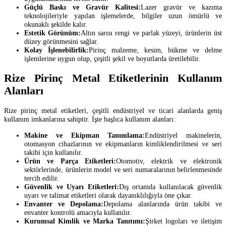
Güçlü Baskı ve Gravür Kalitesi:
Lazer gravür ve kazıma
teknolojileriyle yapılan işlemelerde, bilgiler uzun ömürlü ve
okunaklı şekilde kalır.
Estetik Görünüm:
Altın sarısı rengi ve parlak yüzeyi, ürünlerin üst
düzey görünmesini sağlar.
Kolay İşlenebilirlik:
Pirinç malzeme, kesim, bükme ve delme
işlemlerine uygun olup, çeşitli şekil ve boyutlarda üretilebilir.
Rize Pirinç Metal Etiketlerinin Kullanım
Alanları
Rize pirinç metal etiketleri, çeşitli endüstriyel ve ticari alanlarda geniş
kullanım imkanlarına sahiptir. İşte başlıca kullanım alanları:
Makine ve Ekipman Tanımlama:
Endüstriyel makinelerin,
otomasyon cihazlarının ve ekipmanların kimliklendirilmesi ve seri
takibi için kullanılır.
Ürün ve Parça Etiketleri:
Otomotiv, elektrik ve elektronik
sektörlerinde, ürünlerin model ve seri numaralarının belirlenmesinde
tercih edilir.
Güvenlik ve Uyarı Etiketleri:
Dış ortamda kullanılacak güvenlik
uyarı ve talimat etiketleri olarak dayanıklılığıyla öne çıkar.
Envanter ve Depolama:
Depolama alanlarında ürün takibi ve
envanter kontrolü amacıyla kullanılır.
Kurumsal Kimlik ve Marka Tanıtımı:
Şirket logoları ve iletişim