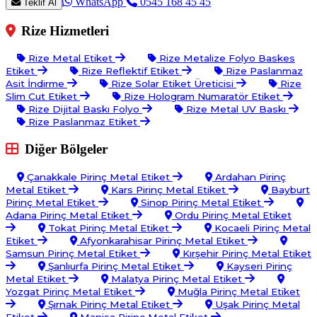
WhatsApp
0545 168 45 45
Teklif Al
Rize Hizmetleri
Rize Metal Etiket
Rize Metalize Folyo Baskes
Etiket
Rize Reflektif Etiket
Rize Paslanmaz
Asit İndirme
Rize Solar Etiket Üreticisi
Rize
Slim Cut Etiket
Rize Hologram Numaratör Etiket
Rize Dijital Baskı Folyo
Rize Metal UV Baskı
Rize Paslanmaz Etiket
Diğer Bölgeler
Çanakkale Pirinç Metal Etiket
Ardahan Pirinç
Metal Etiket
Kars Pirinç Metal Etiket
Bayburt
Pirinç Metal Etiket
Sinop Pirinç Metal Etiket
Adana Pirinç Metal Etiket
Ordu Pirinç Metal Etiket
Tokat Pirinç Metal Etiket
Kocaeli Pirinç Metal
Etiket
Afyonkarahisar Pirinç Metal Etiket
Samsun Pirinç Metal Etiket
Kırşehir Pirinç Metal Etiket
Şanlıurfa Pirinç Metal Etiket
Kayseri Pirinç
Metal Etiket
Malatya Pirinç Metal Etiket
Yozgat Pirinç Metal Etiket
Muğla Pirinç Metal Etiket
Şırnak Pirinç Metal Etiket
Uşak Pirinç Metal
Etiket
Manisa Pirinç Metal Etiket