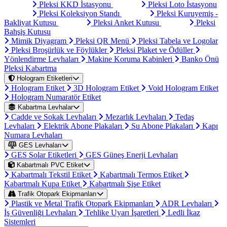
Pleksi KKD İstasyonu
Pleksi Loto İstasyonu
Pleksi Koleksiyon Standı
Pleksi Kuruyemiş -
Bakliyat Kutusu
Pleksi Anket Kutusu
Pleksi
Bahşiş Kutusu
Mimik Diyagram
Pleksi QR Menü
Pleksi Tabela ve Logolar
Pleksi Broşürlük ve Föylükler
Pleksi Plaket ve Ödüller
Yönlendirme Levhaları
Makine Koruma Kabinleri
Banko Önü
Pleksi Kabartma
Hologram Etiketleri
Hologram Etiket
3D Hologram Etiket
Void Hologram Etiket
Hologram Numaratör Etiket
Kabartma Levhalar
Cadde ve Sokak Levhaları
Mezarlık Levhaları
Tedaş
Levhaları
Elektrik Abone Plakaları
Su Abone Plakaları
Kapı
Numara Levhaları
GES Levhaları
GES Solar Etiketleri
GES Güneş Enerji Levhaları
Kabartmalı PVC Etiket
Kabartmalı Tekstil Etiket
Kabartmalı Termos Etiket
Kabartmalı Kupa Etiket
Kabartmalı Şişe Etiket
Trafik Otopark Ekipmanları
Plastik ve Metal Trafik Otopark Ekipmanları
ADR Levhaları
İş Güvenliği Levhaları
Tehlike Uyarı İşaretleri
Ledli İkaz
Sistemleri