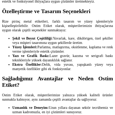
estetik ve fonksiyonel ihtiyaçlara uygun çözümler üretmekteyiz.
Özelleştirme ve Tasarım Seçenekleri
Rize pirinç metal etiketleri, farklı tasarım ve yüzey işlemleriyle
kişiselleştirilebilir. Ostim Etiket olarak, müşterilerimizin ihtiyaçlarına
uygun olarak çeşitli seçenekler sunmaktayız:
Şekil ve Boyut Çeşitliliği:
Yuvarlak, kare, dikdörtgen, özel şekiller
veya müşteri tasarımına uygun şekillerde üretim.
Yüzey İşlemleri:
Parlatma, matlaştırma, oksitlenme, kaplama ve renk
verme işlemleriyle estetik çözümler.
Yazı ve Grafik Baskı:
Lazer gravür, kazıma ve serigrafi baskı
teknikleriyle yüksek dayanıklılık sağlanır.
Ekstra Özellikler:
Delik, vida yuvası, yapışkanlı yüzey veya
manyetik özellikler gibi ek fonksiyonlar.
Sağladığımız Avantajlar ve Neden Ostim
Etiket?
Ostim Etiket olarak, müşterilerimize yalnızca yüksek kaliteli ürünler
sunmakla kalmıyor, aynı zamanda çeşitli avantajlar da sağlıyoruz:
Uzmanlık ve Deneyim:
Uzun yıllara dayanan sektör tecrübemiz ve
uzman kadromuzla, en iyi çözümleri sunuyoruz.