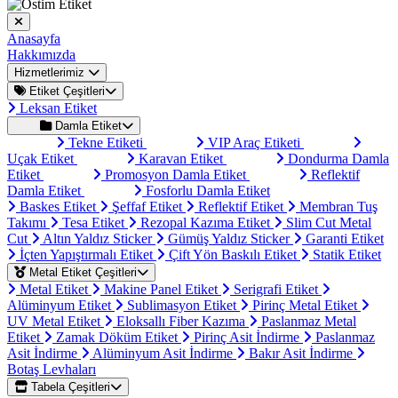
Anasayfa
Hakkımızda
Hizmetlerimiz
Etiket Çeşitleri
Leksan Etiket
Damla Etiket
Tekne Etiketi
VIP Araç Etiketi
Uçak Etiket
Karavan Etiket
Dondurma Damla
Etiket
Promosyon Damla Etiket
Reflektif
Damla Etiket
Fosforlu Damla Etiket
Baskes Etiket
Şeffaf Etiket
Reflektif Etiket
Membran Tuş
Takımı
Tesa Etiket
Rezopal Kazıma Etiket
Slim Cut Metal
Cut
Altın Yaldız Sticker
Gümüş Yaldız Sticker
Garanti Etiket
İçten Yapıştırmalı Etiket
Çift Yön Baskılı Etiket
Statik Etiket
Metal Etiket Çeşitleri
Metal Etiket
Makine Panel Etiket
Serigrafi Etiket
Alüminyum Etiket
Sublimasyon Etiket
Pirinç Metal Etiket
UV Metal Etiket
Eloksallı Fiber Kazıma
Paslanmaz Metal
Etiket
Zamak Döküm Etiket
Pirinç Asit İndirme
Paslanmaz
Asit İndirme
Alüminyum Asit İndirme
Bakır Asit İndirme
Botaş Levhaları
Tabela Çeşitleri