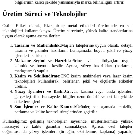
bilgilerinin kalıcı şekilde yansımasıyla marka bilinirliğini artırır.
Üretim Süreci ve Teknolojiler
Ostim Etiket olarak, Rize pirinç metal etiketleri üretiminde en son
teknolojileri kullanmaktayız. Üretim sürecimiz, yüksek kalite standartlarına
uygun olarak aşama aşama ilerler:
Tasarım ve Mühendislik:
Müşteri taleplerine uygun olarak, detaylı
tasarım ve çizimler hazırlanır. Bu aşamada, boyut, şekil ve yüzey
işlemleri belirlenir.
Malzeme Seçimi ve Hazırlık:
Pirinç levhalar, ihtiyaçlara uygun
kalınlık ve boyutta kesilir. Ayrıca, yüzey hazırlıkları (parlatma,
matlaştırma) yapılır.
Kesim ve Şekillendirme:
CNC kesim makineleri veya lazer kesim
teknolojileri kullanılarak, belirlenen şekil ve ölçülerde etiketler
üretilir.
Yüzey İşlemleri ve Baskı:
Gravür, kazıma veya baskı işlemleri
gerçekleştirilir. Bu sayede, bilgiler uzun ömürlü ve net bir şekilde
etiketlere işlenir.
Son İşlemler ve Kalite Kontrol:
Ürünler, son aşamada temizlik,
parlatma ve kalite kontrol süreçlerinden geçirilir.
Kullandığımız gelişmiş teknolojiler sayesinde, müşterilerimize yüksek
hassasiyet ve kalite garantisi sunmaktayız. Ayrıca, özel talepler
doğrultusunda yüzey işlemleri (örneğin, oksitlenme, kaplama) yaparak,