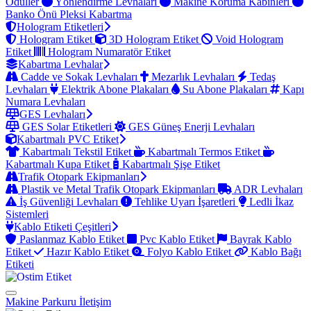
Ödüller
Yönlendirme Levhaları
Makine Koruma Kabinleri
Banko Önü Pleksi Kabartma
Hologram Etiketleri
Hologram Etiket
3D Hologram Etiket
Void Hologram
Etiket
Hologram Numaratör Etiket
Kabartma Levhalar
Cadde ve Sokak Levhaları
Mezarlık Levhaları
Tedaş
Levhaları
Elektrik Abone Plakaları
Su Abone Plakaları
Kapı
Numara Levhaları
GES Levhaları
GES Solar Etiketleri
GES Güneş Enerji Levhaları
Kabartmalı PVC Etiket
Kabartmalı Tekstil Etiket
Kabartmalı Termos Etiket
Kabartmalı Kupa Etiket
Kabartmalı Şişe Etiket
Trafik Otopark Ekipmanları
Plastik ve Metal Trafik Otopark Ekipmanları
ADR Levhaları
İş Güvenliği Levhaları
Tehlike Uyarı İşaretleri
Ledli İkaz
Sistemleri
Kablo Etiketi Çeşitleri
Paslanmaz Kablo Etiket
Pvc Kablo Etiket
Bayrak Kablo
Etiket
Hazır Kablo Etiket
Folyo Kablo Etiket
Kablo Bağı
Etiketi
Makine Parkuru
İletişim