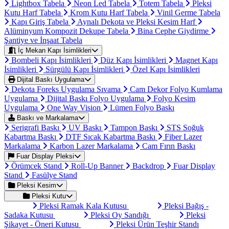
Lightbox Tabela
Neon Led Tabela
Totem Tabela
Pleksi
Kutu Harf Tabela
Krom Kutu Harf Tabela
Vinil Germe Tabela
Kapı Giriş Tabela
Aynalı Dekota ve Pleksi Kesim Harf
Alüminyum Kompozit Dekupe Tabela
Bina Cephe Giydirme
Şantiye ve İnşaat Tabela
İç Mekan Kapı İsimlikleri
Bombeli Kapı İsimlikleri
Düz Kapı İsimlikleri
Magnet Kapı
İsimlikleri
Sürgülü Kapı İsimlikleri
Özel Kapı İsimlikleri
Dijital Baskı Uygulama
Dekota Foreks Uygulama Sıvama
Cam Dekor Folyo Kumlama
Uygulama
Dijital Baskı Folyo Uygulama
Folyo Kesim
Uygulama
One Way Vision
Lümen Folyo Baskı
Baskı ve Markalama
Serigrafi Baskı
UV Baskı
Tampon Baskı
STS Soğuk
Kabartma Baskı
DTF Sıcak Kabartma Baskı
Fiber Lazer
Markalama
Karbon Lazer Markalama
Cam Fırın Baskı
Fuar Display Pleksi
Örümcek Stand
Roll-Up Banner
Backdrop
Fuar Display
Stand
Fasülye Stand
Pleksi Kesim
Pleksi Kutu
Pleksi Ramak Kala Kutusu
Pleksi Bağış -
Sadaka Kutusu
Pleksi Oy Sandığı
Pleksi
Şikayet - Öneri Kutusu
Pleksi Ürün Teşhir Standı