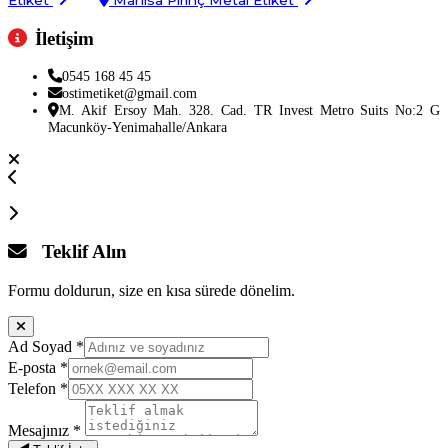
İletişim
0545 168 45 45
ostimetiket@gmail.com
M. Akif Ersoy Mah. 328. Cad. TR Invest Metro Suits No:2 G
Macunköy-Yenimahalle/Ankara
Teklif Alın
Formu doldurun, size en kısa sürede dönelim.
Ad Soyad
*
E-posta
*
Telefon
*
Mesajınız
*