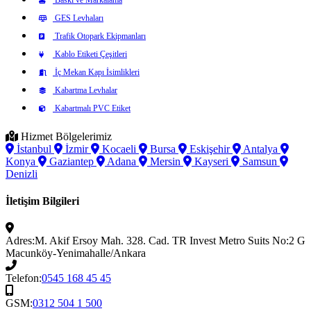
GES Levhaları
Trafik Otopark Ekipmanları
Kablo Etiketi Çeşitleri
İç Mekan Kapı İsimlikleri
Kabartma Levhalar
Kabartmalı PVC Etiket
Hizmet Bölgelerimiz
İstanbul
İzmir
Kocaeli
Bursa
Eskişehir
Antalya
Konya
Gaziantep
Adana
Mersin
Kayseri
Samsun
Denizli
İletişim Bilgileri
Adres:
M. Akif Ersoy Mah. 328. Cad. TR Invest Metro Suits No:2 G
Macunköy-Yenimahalle/Ankara
Telefon:
0545 168 45 45
GSM:
0312 504 1 500