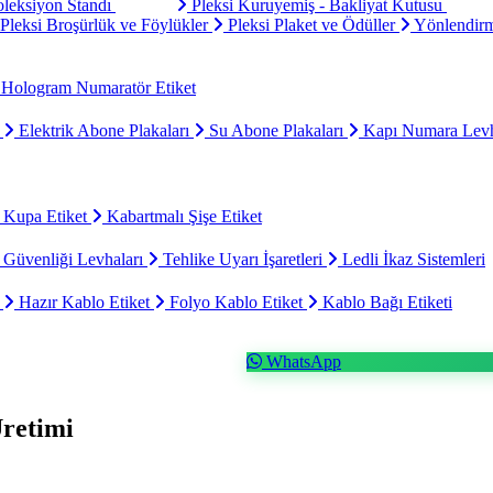
oleksiyon Standı
Pleksi Kuruyemiş - Bakliyat Kutusu
Pleksi Broşürlük ve Föylükler
Pleksi Plaket ve Ödüller
Yönlendirm
Hologram Numaratör Etiket
ı
Elektrik Abone Plakaları
Su Abone Plakaları
Kapı Numara Levh
 Kupa Etiket
Kabartmalı Şişe Etiket
 Güvenliği Levhaları
Tehlike Uyarı İşaretleri
Ledli İkaz Sistemleri
t
Hazır Kablo Etiket
Folyo Kablo Etiket
Kablo Bağı Etiketi
WhatsApp
retimi