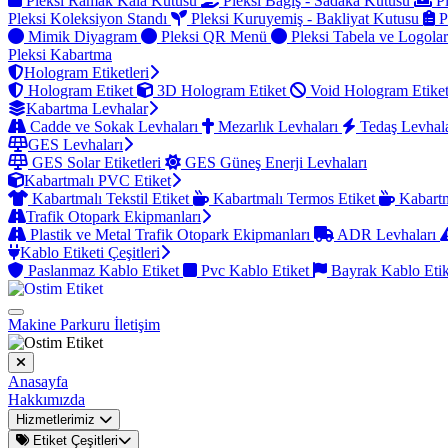
Pleksi Ramak Kala Kutusu
Pleksi Bağış - Sadaka Kutusu
Pl
Pleksi Koleksiyon Standı
Pleksi Kuruyemiş - Bakliyat Kutusu
P
Mimik Diyagram
Pleksi QR Menü
Pleksi Tabela ve Logola
Pleksi Kabartma
Hologram Etiketleri
Hologram Etiket
3D Hologram Etiket
Void Hologram Etike
Kabartma Levhalar
Cadde ve Sokak Levhaları
Mezarlık Levhaları
Tedaş Levhal
GES Levhaları
GES Solar Etiketleri
GES Güneş Enerji Levhaları
Kabartmalı PVC Etiket
Kabartmalı Tekstil Etiket
Kabartmalı Termos Etiket
Kabartm
Trafik Otopark Ekipmanları
Plastik ve Metal Trafik Otopark Ekipmanları
ADR Levhaları
Kablo Etiketi Çeşitleri
Paslanmaz Kablo Etiket
Pvc Kablo Etiket
Bayrak Kablo Eti
Makine Parkuru
İletişim
Anasayfa
Hakkımızda
Hizmetlerimiz
Etiket Çeşitleri