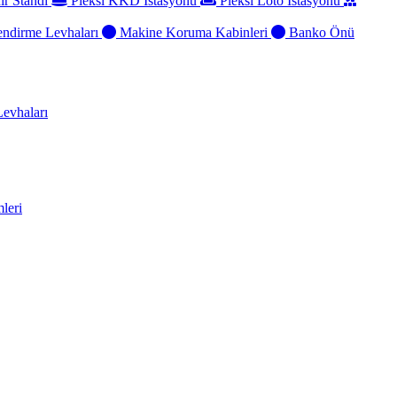
ir Standı
Pleksi KKD İstasyonu
Pleksi Loto İstasyonu
ndirme Levhaları
Makine Koruma Kabinleri
Banko Önü
evhaları
leri