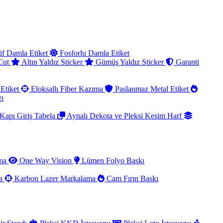
if Damla Etiket
Fosforlu Damla Etiket
 Cut
Altın Yaldız Sticker
Gümüş Yaldız Sticker
Garanti
Etiket
Eloksallı Fiber Kazıma
Paslanmaz Metal Etiket
rı
Kapı Giriş Tabela
Aynalı Dekota ve Pleksi Kesim Harf
ama
One Way Vision
Lümen Folyo Baskı
ma
Karbon Lazer Markalama
Cam Fırın Baskı