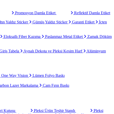
Promosyon Damla Etiket
Reflektif Damla Etiket
tın Yaldız Sticker
Gümüş Yaldız Sticker
Garanti Etiket
İçten
Eloksallı Fiber Kazıma
Paslanmaz Metal Etiket
Zamak Döküm
Giriş Tabela
Aynalı Dekota ve Pleksi Kesim Harf
Alüminyum
One Way Vision
Lümen Folyo Baskı
rbon Lazer Markalama
Cam Fırın Baskı
eri Kutusu
Pleksi Ürün Teşhir Standı
Pleksi