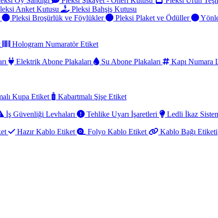
eksi Oy Sandığı
Pleksi Şikayet - Öneri Kutusu
Pleksi Ürün Teşh
leksi Anket Kutusu
Pleksi Bahşiş Kutusu
r
Pleksi Broşürlük ve Föylükler
Pleksi Plaket ve Ödüller
Yönle
t
Hologram Numaratör Etiket
arı
Elektrik Abone Plakaları
Su Abone Plakaları
Kapı Numara L
alı Kupa Etiket
Kabartmalı Şişe Etiket
İş Güvenliği Levhaları
Tehlike Uyarı İşaretleri
Ledli İkaz Sistem
ket
Hazır Kablo Etiket
Folyo Kablo Etiket
Kablo Bağı Etiketi