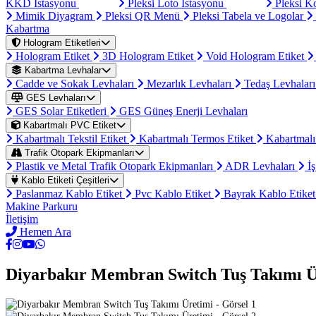
KKD İstasyonu
Pleksi Loto İstasyonu
Pleksi K
Mimik Diyagram
Pleksi QR Menü
Pleksi Tabela ve Logolar
Kabartma
Hologram Etiketleri
Hologram Etiket
3D Hologram Etiket
Void Hologram Etiket
Kabartma Levhalar
Cadde ve Sokak Levhaları
Mezarlık Levhaları
Tedaş Levhalar
GES Levhaları
GES Solar Etiketleri
GES Güneş Enerji Levhaları
Kabartmalı PVC Etiket
Kabartmalı Tekstil Etiket
Kabartmalı Termos Etiket
Kabartmalı
Trafik Otopark Ekipmanları
Plastik ve Metal Trafik Otopark Ekipmanları
ADR Levhaları
İş
Kablo Etiketi Çeşitleri
Paslanmaz Kablo Etiket
Pvc Kablo Etiket
Bayrak Kablo Etike
Makine Parkuru
İletişim
Hemen Ara
Diyarbakır Membran Switch Tuş Takımı Ü