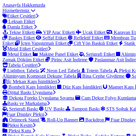
Anasayfa
Hakkımızda
Hizmetlerimiz
Etiket Çeşitleri
Leksan Etiket
Damla Etiket
Tekne Etiketi
VIP Araç Etiketi
Uçak Etiket
Karavan Et
Baskes Etiket
Şeffaf Etiket
Reflektif Etiket
Membran Tu
Etiket
İçten Yapıştırmalı Etiket
Çift Yön Baskılı Etiket
Statik
Metal Etiket Çeşitleri
Metal Etiket
Makine Panel Etiket
Serigrafi Etiket
Alümin
Zamak Döküm Etiket
Pirinç Asit İndirme
Paslanmaz Asit İndi
Tabela Çeşitleri
Lightbox Tabela
Neon Led Tabela
Totem Tabela
Pleksi K
Alüminyum Kompozit Dekupe Tabela
Bina Cephe Giydirme
Şa
İç Mekan Kapı İsimlikleri
Bombeli Kapı İsimlikleri
Düz Kapı İsimlikleri
Magnet Kapı İ
Dijital Baskı Uygulama
Dekota Foreks Uygulama Sıvama
Cam Dekor Folyo Kumlam
Baskı ve Markalama
Serigrafi Baskı
UV Baskı
Tampon Baskı
STS Soğuk Kab
Fuar Display Pleksi
Örümcek Stand
Roll-Up Banner
Backdrop
Fuar Display
Pleksi Kesim
Pleksi Kutu