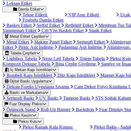
Leksan Etiket
Damla Etiket
Tekne Etiketi
VIP Araç Etiketi
Uçak 
Fosforlu Damla Etiket
Baskes Etiket
Şeffaf Etiket
Reflektif Etiket
Membran Tuş Ta
Yapıştırmalı Etiket
Çift Yön Baskılı Etiket
Statik Etiket
Metal Etiket Çeşitleri
Metal Etiket
Makine Panel Etiket
Serigrafi Etiket
Alüminyum
Etiket
Pirinç Asit İndirme
Paslanmaz Asit İndirme
Alüminyum A
Tabela Çeşitleri
Lightbox Tabela
Neon Led Tabela
Totem Tabela
Pleksi Kut
Kompozit Dekupe Tabela
Bina Cephe Giydirme
Şantiye ve İnşaa
İç Mekan Kapı İsimlikleri
Bombeli Kapı İsimlikleri
Düz Kapı İsimlikleri
Magnet Kapı İsi
Dijital Baskı Uygulama
Dekota Foreks Uygulama Sıvama
Cam Dekor Folyo Kumlama 
Baskı ve Markalama
Serigrafi Baskı
UV Baskı
Tampon Baskı
STS Soğuk Kabart
Fuar Display Pleksi
Örümcek Stand
Roll-Up Banner
Backdrop
Fuar Display St
Pleksi Kesim
Pleksi Kutu
Pleksi Ramak Kala Kutusu
Pleksi Bağış - Sad