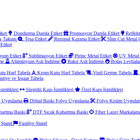
iket
Dondurma Damla Etiket
Promosyon Damla Etiket
Reflekt
ş Takımı
Tesa Etiket
Rezopal Kazıma Etiket
Slim Cut Metal
 Etiket
yum Etiket
Sublimasyon Etiket
Pirinç Metal Etiket
UV Metal 
rme
Alüminyum Asit İndirme
Bakır Asit İndirme
Botaş Levhala
utu Harf Tabela
Krom Kutu Harf Tabela
Vinil Germe Tabela
ntiye ve İnşaat Tabela
simlikleri
Sürgülü Kapı İsimlikleri
Özel Kapı İsimlikleri
a Uygulama
Dijital Baskı Folyo Uygulama
Folyo Kesim Uygul
artma Baskı
DTF Sıcak Kabartma Baskı
Fiber Lazer Markala
 Stand
Fasülye Stand