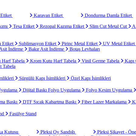
Etiket
Karavan Etiket
Dondurma Damla Etiket
kımı
Tesa Etiket
Rezopal Kazıma Etiket
Slim Cut Metal Cut
Al
 Etiket
Sublimasyon Etiket
Pirinç Metal Etiket
UV Metal Etiket
sit İndirme
Bakır Asit İndirme
Botaş Levhaları
u Harf Tabela
Krom Kutu Harf Tabela
Vinil Germe Tabela
Kapı 
t Tabela
mlikleri
Sürgülü Kapı İsimlikleri
Özel Kapı İsimlikleri
Uygulama
Dijital Baskı Folyo Uygulama
Folyo Kesim Uygulama
ma Baskı
DTF Sıcak Kabartma Baskı
Fiber Lazer Markalama
Ka
and
Fasülye Stand
aka Kutusu
Pleksi Oy Sandığı
Pleksi Şikayet - Ön