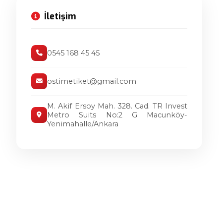
İletişim
0545 168 45 45
ostimetiket@gmail.com
M. Akif Ersoy Mah. 328. Cad. TR Invest
Metro Suits No:2 G Macunköy-
Yenimahalle/Ankara