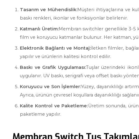
Tasarım ve Mühendislik:
Müşteri ihtiyaçlarına ve kul
baskı renkleri, ikonlar ve fonksiyonlar belirlenir.
Katmanlı Üretim:
Membran switchler genellikle 3-5 k
film ve koruyucu katmanlar bulunur. Her katman, yüksek
Elektronik Bağlantı ve Montaj:
İletken filmler, bağl
yapılır ve ürünlerin kalitesi kontrol edilir.
Baskı ve Grafik Uygulaması:
Tuşlar üzerindeki ikonl
uygulanır. UV baskı, serigrafi veya offset baskı yönteml
Koruyucu ve Son İşlemler:
Yüzey, dayanıklılığı artır
Ayrıca, ürünün çevresel koşullara dayanıklılığı sağlanır
Kalite Kontrol ve Paketleme:
Üretim sonunda, ürünl
paketleme yapılır.
Membran Switch Tuş Takımlar