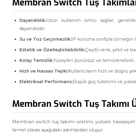
Membran Switch Tuş Takımları
Dayanıklılık:
Uzun kullanım ömrü sağlar, genell
dayanıklıdır.
Su ve Toz Geçirmezlik:
IP koruma sınıfıyla (örneğin I
Estetik ve Özelleştirilebilirlik:
Çeşitli renk, şekil ve ba
Kolay Temizlik:
Yüzeyleri pürüzsüz ve temizlenebilir,
Hızlı ve Hassas Tepki:
Kullanıcıların hızlı ve doğru şe
Elektriksel Performans:
Düşük güç tüketimi ve yüksek g
Membran Switch Tuş Takımı Ü
Membran switch tuş takımı üretimi, yüksek hassasiyet v
temel olarak aşağıdaki adımlardan oluşur: