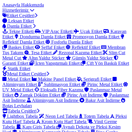
Anasayfa
Hakkımızda
Hizmetlerimiz
Etiket Çeşitleri
Leksan Etiket
Damla Etiket
Tekne Etiketi
VIP Araç Etiketi
Uçak Etiket
Karavan
Etiket
Dondurma Damla Etiket
Promosyon Damla Etiket
Reflektif Damla Etiket
Fosforlu Damla Etiket
Baskes Etiket
Şeffaf Etiket
Reflektif Etiket
Membran
Tuş Takımı
Tesa Etiket
Rezopal Kazıma Etiket
Slim Cut
Metal Cut
Altın Yaldız Sticker
Gümüş Yaldız Sticker
Garanti Etiket
İçten Yapıştırmalı Etiket
Çift Yön Baskılı Etiket
Statik Etiket
Metal Etiket Çeşitleri
Metal Etiket
Makine Panel Etiket
Serigrafi Etiket
Alüminyum Etiket
Sublimasyon Etiket
Pirinç Metal Etiket
UV Metal Etiket
Eloksallı Fiber Kazıma
Paslanmaz Metal
Etiket
Zamak Döküm Etiket
Pirinç Asit İndirme
Paslanmaz
Asit İndirme
Alüminyum Asit İndirme
Bakır Asit İndirme
Botaş Levhaları
Tabela Çeşitleri
Lightbox Tabela
Neon Led Tabela
Totem Tabela
Pleksi
Kutu Harf Tabela
Krom Kutu Harf Tabela
Vinil Germe
Tabela
Kapı Giriş Tabela
Aynalı Dekota ve Pleksi Kesim