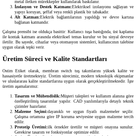
metal iletken mürekkepler kullanılarak baskılanır.
İzolasyon ve Destek Katmanı:
Elektriksel izolasyonu sağlayan ve
yapıyı koruyan, şeffaf veya renkli plastik bir tabakadır.
Alt Katman:
Elektrik bağlantılarının yapıldığı ve devre kartına
bağlanan katmandır.
Çalışma prensibi ise oldukça basittir: Kullanıcı tuşa bastığında, üst kaplama
ile kontak katmanı arasında elektriksel temas kurulur ve bu sinyal devreye
iletilir. Bu sayede, cihazlar veya otomasyon sistemleri, kullanıcının talebine
uygun olarak tepki verir.
Üretim Süreci ve Kalite Standartları
Ostim Etiket olarak, membran switch tuş takımlarını yüksek kalite ve
hassasiyetle üretmekteyiz. Üretim sürecimiz, modern teknolojik ekipmanlar
ve uluslararası kalite standartlarına uygun olarak gerçekleştirilmektedir. İşte
üretim aşamalarımız:
Tasarım ve Mühendislik:
Müşteri talepleri ve kullanım alanına göre
özelleştirilmiş tasarımlar yapılır. CAD yazılımlarıyla detaylı teknik
çizimler hazırlanır.
Malzeme Seçimi:
dayanıklı ve uygun fiyatlı malzemeler seçilir.
Çalışma ortamına göre IP koruma seviyesine uygun malzeme tercih
edilir.
Prototip Üretimi:
ilk örnekler üretilir ve müşteri onayına sunulur.
Gerekirse tasarım ve fonksiyonlar optimize edilir.