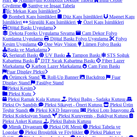
Harf
Alüminyum Kompozit Dekupe Tabela
Bina Cephe
Giydirme
Şantiye ve İnşaat Tabela
İç Mekan Kapı İsimlikleri
Bombeli Kapı İsimlikleri
Düz Kapı İsimlikleri
Magnet Kapı
İsimlikleri
Sürgülü Kapı İsimlikleri
Özel Kapı İsimlikleri
Dijital Baskı Uygulama
Dekota Foreks Uygulama Sıvama
Cam Dekor Folyo
Kumlama Uygulama
Dijital Baskı Folyo Uygulama
Folyo
Kesim Uygulama
One Way Vision
Lümen Folyo Baskı
Baskı ve Markalama
Serigrafi Baskı
UV Baskı
Tampon Baskı
STS Soğuk
Kabartma Baskı
DTF Sıcak Kabartma Baskı
Fiber Lazer
Markalama
Karbon Lazer Markalama
Cam Fırın Baskı
Fuar Display Pleksi
Örümcek Stand
Roll-Up Banner
Backdrop
Fuar
Display Stand
Fasülye Stand
Pleksi Kesim
Pleksi Kutu
Pleksi Ramak Kala Kutusu
Pleksi Bağış - Sadaka Kutusu
Pleksi Oy Sandığı
Pleksi Şikayet - Öneri Kutusu
Pleksi Ürün
Teşhir Standı
Pleksi KKD İstasyonu
Pleksi Loto İstasyonu
Pleksi Koleksiyon Standı
Pleksi Kuruyemiş - Bakliyat Kutusu
Pleksi Anket Kutusu
Pleksi Bahşiş Kutusu
Mimik Diyagram
Pleksi QR Menü
Pleksi Tabela ve
Logolar
Pleksi Broşürlük ve Föylükler
Pleksi Plaket ve