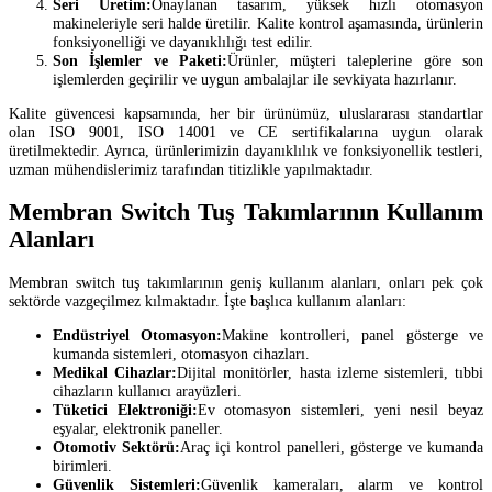
Seri Üretim:
Onaylanan tasarım, yüksek hızlı otomasyon
makineleriyle seri halde üretilir. Kalite kontrol aşamasında, ürünlerin
fonksiyonelliği ve dayanıklılığı test edilir.
Son İşlemler ve Paketi:
Ürünler, müşteri taleplerine göre son
işlemlerden geçirilir ve uygun ambalajlar ile sevkiyata hazırlanır.
Kalite güvencesi kapsamında, her bir ürünümüz, uluslararası standartlar
olan ISO 9001, ISO 14001 ve CE sertifikalarına uygun olarak
üretilmektedir. Ayrıca, ürünlerimizin dayanıklılık ve fonksiyonellik testleri,
uzman mühendislerimiz tarafından titizlikle yapılmaktadır.
Membran Switch Tuş Takımlarının Kullanım
Alanları
Membran switch tuş takımlarının geniş kullanım alanları, onları pek çok
sektörde vazgeçilmez kılmaktadır. İşte başlıca kullanım alanları:
Endüstriyel Otomasyon:
Makine kontrolleri, panel gösterge ve
kumanda sistemleri, otomasyon cihazları.
Medikal Cihazlar:
Dijital monitörler, hasta izleme sistemleri, tıbbi
cihazların kullanıcı arayüzleri.
Tüketici Elektroniği:
Ev otomasyon sistemleri, yeni nesil beyaz
eşyalar, elektronik paneller.
Otomotiv Sektörü:
Araç içi kontrol panelleri, gösterge ve kumanda
birimleri.
Güvenlik Sistemleri:
Güvenlik kameraları, alarm ve kontrol