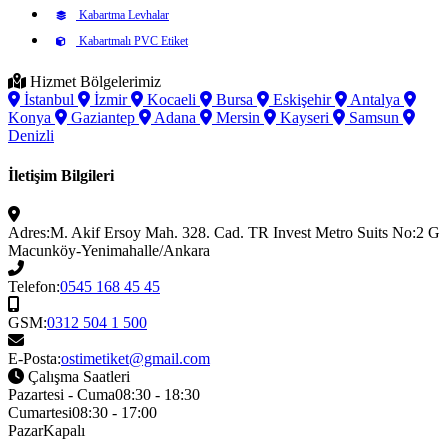
Kabartma Levhalar
Kabartmalı PVC Etiket
Hizmet Bölgelerimiz
İstanbul
İzmir
Kocaeli
Bursa
Eskişehir
Antalya
Konya
Gaziantep
Adana
Mersin
Kayseri
Samsun
Denizli
İletişim Bilgileri
Adres:
M. Akif Ersoy Mah. 328. Cad. TR Invest Metro Suits No:2 G
Macunköy-Yenimahalle/Ankara
Telefon:
0545 168 45 45
GSM:
0312 504 1 500
E-Posta:
ostimetiket@gmail.com
Çalışma Saatleri
Pazartesi - Cuma
08:30 - 18:30
Cumartesi
08:30 - 17:00
Pazar
Kapalı