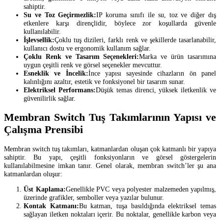
sahiptir.
Su ve Toz Geçirmezlik:
IP koruma sınıfı ile su, toz ve diğer dış
etkenlere karşı dirençlidir, böylece zor koşullarda güvenle
kullanılabilir.
İşlevsellik:
Çoklu tuş dizileri, farklı renk ve şekillerde tasarlanabilir,
kullanıcı dostu ve ergonomik kullanım sağlar.
Çoklu Renk ve Tasarım Seçenekleri:
Marka ve ürün tasarımına
uygun çeşitli renk ve görsel seçenekler mevcuttur.
Esneklik ve İncelik:
İnce yapısı sayesinde cihazların ön panel
kalınlığını azaltır, estetik ve fonksiyonel bir tasarım sunar.
Elektriksel Performans:
Düşük temas direnci, yüksek iletkenlik ve
güvenilirlik sağlar.
Membran Switch Tuş Takımlarının Yapısı ve
Çalışma Prensibi
Membran switch tuş takımları, katmanlardan oluşan çok katmanlı bir yapıya
sahiptir. Bu yapı, çeşitli fonksiyonların ve görsel göstergelerin
kullanılabilmesine imkan tanır. Genel olarak, membran switch’ler şu ana
katmanlardan oluşur:
Üst Kaplama:
Genellikle PVC veya polyester malzemeden yapılmış,
üzerinde grafikler, semboller veya yazılar bulunur.
Kontak Katmanı:
Bu katman, tuşa basıldığında elektriksel temas
sağlayan iletken noktaları içerir. Bu noktalar, genellikle karbon veya