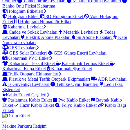
Ödüller
Yönlendirme Levhaları
Makine Koruma Kabinleri
Banko Önü Pleksi Kabartma
Hologram Etiketleri
Hologram Etiket
3D Hologram Etiket
Void Hologram
Etiket
Hologram Numaratör Etiket
Kabartma Levhalar
Cadde ve Sokak Levhaları
Mezarlık Levhaları
Tedaş
Levhaları
Elektrik Abone Plakaları
Su Abone Plakaları
Kapı
Numara Levhaları
GES Levhaları
GES Solar Etiketleri
GES Güneş Enerji Levhaları
Kabartmalı PVC Etiket
Kabartmalı Tekstil Etiket
Kabartmalı Termos Etiket
Kabartmalı Kupa Etiket
Kabartmalı Şişe Etiket
Trafik Otopark Ekipmanları
Plastik ve Metal Trafik Otopark Ekipmanları
ADR Levhaları
İş Güvenliği Levhaları
Tehlike Uyarı İşaretleri
Ledli İkaz
Sistemleri
Kablo Etiketi Çeşitleri
Paslanmaz Kablo Etiket
Pvc Kablo Etiket
Bayrak Kablo
Etiket
Hazır Kablo Etiket
Folyo Kablo Etiket
Kablo Bağı
Etiketi
Makine Parkuru
İletişim