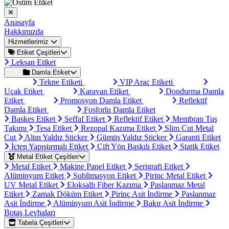
Anasayfa
Hakkımızda
Hizmetlerimiz
Etiket Çeşitleri
Leksan Etiket
Damla Etiket
Tekne Etiketi
VIP Araç Etiketi
Uçak Etiket
Karavan Etiket
Dondurma Damla
Etiket
Promosyon Damla Etiket
Reflektif
Damla Etiket
Fosforlu Damla Etiket
Baskes Etiket
Şeffaf Etiket
Reflektif Etiket
Membran Tuş
Takımı
Tesa Etiket
Rezopal Kazıma Etiket
Slim Cut Metal
Cut
Altın Yaldız Sticker
Gümüş Yaldız Sticker
Garanti Etiket
İçten Yapıştırmalı Etiket
Çift Yön Baskılı Etiket
Statik Etiket
Metal Etiket Çeşitleri
Metal Etiket
Makine Panel Etiket
Serigrafi Etiket
Alüminyum Etiket
Sublimasyon Etiket
Pirinç Metal Etiket
UV Metal Etiket
Eloksallı Fiber Kazıma
Paslanmaz Metal
Etiket
Zamak Döküm Etiket
Pirinç Asit İndirme
Paslanmaz
Asit İndirme
Alüminyum Asit İndirme
Bakır Asit İndirme
Botaş Levhaları
Tabela Çeşitleri