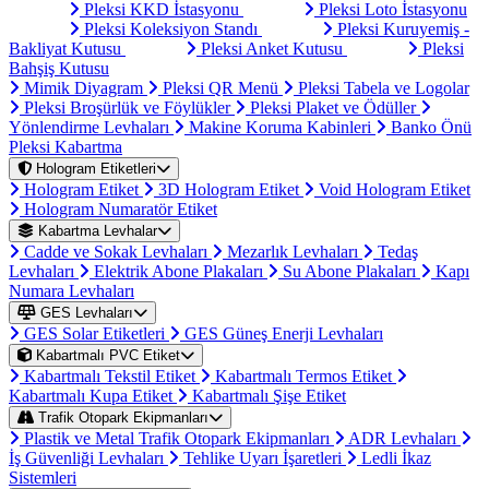
Pleksi KKD İstasyonu
Pleksi Loto İstasyonu
Pleksi Koleksiyon Standı
Pleksi Kuruyemiş -
Bakliyat Kutusu
Pleksi Anket Kutusu
Pleksi
Bahşiş Kutusu
Mimik Diyagram
Pleksi QR Menü
Pleksi Tabela ve Logolar
Pleksi Broşürlük ve Föylükler
Pleksi Plaket ve Ödüller
Yönlendirme Levhaları
Makine Koruma Kabinleri
Banko Önü
Pleksi Kabartma
Hologram Etiketleri
Hologram Etiket
3D Hologram Etiket
Void Hologram Etiket
Hologram Numaratör Etiket
Kabartma Levhalar
Cadde ve Sokak Levhaları
Mezarlık Levhaları
Tedaş
Levhaları
Elektrik Abone Plakaları
Su Abone Plakaları
Kapı
Numara Levhaları
GES Levhaları
GES Solar Etiketleri
GES Güneş Enerji Levhaları
Kabartmalı PVC Etiket
Kabartmalı Tekstil Etiket
Kabartmalı Termos Etiket
Kabartmalı Kupa Etiket
Kabartmalı Şişe Etiket
Trafik Otopark Ekipmanları
Plastik ve Metal Trafik Otopark Ekipmanları
ADR Levhaları
İş Güvenliği Levhaları
Tehlike Uyarı İşaretleri
Ledli İkaz
Sistemleri