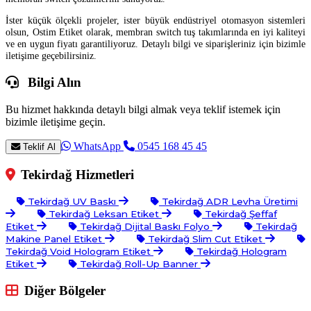
İster küçük ölçekli projeler, ister büyük endüstriyel otomasyon sistemleri
olsun, Ostim Etiket olarak, membran switch tuş takımlarında en iyi kaliteyi
ve en uygun fiyatı garantiliyoruz. Detaylı bilgi ve siparişleriniz için bizimle
iletişime geçebilirsiniz.
Bilgi Alın
Bu hizmet hakkında detaylı bilgi almak veya teklif istemek için
bizimle iletişime geçin.
WhatsApp
0545 168 45 45
Teklif Al
Tekirdağ Hizmetleri
Tekirdağ UV Baskı
Tekirdağ ADR Levha Üretimi
Tekirdağ Leksan Etiket
Tekirdağ Şeffaf
Etiket
Tekirdağ Dijital Baskı Folyo
Tekirdağ
Makine Panel Etiket
Tekirdağ Slim Cut Etiket
Tekirdağ Void Hologram Etiket
Tekirdağ Hologram
Etiket
Tekirdağ Roll-Up Banner
Diğer Bölgeler