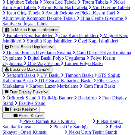
Lightbox Tabela
Neon Led Tabela
Totem Tabela
Pleksi
Kutu Harf Tabela
Krom Kutu Harf Tabela
Vinil Germe Tabela
Kapı Giriş Tabela
Aynalı Dekota ve Pleksi Kesim Harf
Alüminyum Kompozit Dekupe Tabela
Bina Cephe Giydirme
Şantiye ve İnşaat Tabela
İç Mekan Kapı İsimlikleri
Bombeli Kapı İsimlikleri
Düz Kapı İsimlikleri
Magnet Kapı
İsimlikleri
Sürgülü Kapı İsimlikleri
Özel Kapı İsimlikleri
Dijital Baskı Uygulama
Dekota Foreks Uygulama Sıvama
Cam Dekor Folyo Kumlama
Uygulama
Dijital Baskı Folyo Uygulama
Folyo Kesim
Uygulama
One Way Vision
Lümen Folyo Baskı
Baskı ve Markalama
Serigrafi Baskı
UV Baskı
Tampon Baskı
STS Soğuk
Kabartma Baskı
DTF Sıcak Kabartma Baskı
Fiber Lazer
Markalama
Karbon Lazer Markalama
Cam Fırın Baskı
Fuar Display Pleksi
Örümcek Stand
Roll-Up Banner
Backdrop
Fuar Display
Stand
Fasülye Stand
Pleksi Kesim
Pleksi Kutu
Pleksi Ramak Kala Kutusu
Pleksi Bağış -
Sadaka Kutusu
Pleksi Oy Sandığı
Pleksi
Şikayet - Öneri Kutusu
Pleksi Ürün Teşhir Standı