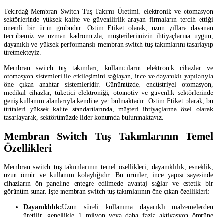
Tekirdağ Membran Switch Tuş Takımı Üretimi, elektronik ve otomasyon
sektörlerinde yüksek kalite ve güvenilirlik arayan firmaların tercih ettiği
önemli bir ürün grubudur. Ostim Etiket olarak, uzun yıllara dayanan
tecrübemiz ve uzman kadromuzla, müşterilerimizin ihtiyaçlarına uygun,
dayanıklı ve yüksek performanslı membran switch tuş takımlarını tasarlayıp
üretmekteyiz.
Membran switch tuş takımları, kullanıcıların elektronik cihazlar ve
otomasyon sistemleri ile etkileşimini sağlayan, ince ve dayanıklı yapılarıyla
öne çıkan anahtar sistemleridir. Günümüzde, endüstriyel otomasyon,
medikal cihazlar, tüketici elektroniği, otomotiv ve güvenlik sektörlerinde
geniş kullanım alanlarıyla kendine yer bulmaktadır. Ostim Etiket olarak, bu
ürünleri yüksek kalite standartlarında, müşteri ihtiyaçlarına özel olarak
tasarlayarak, sektörümüzde lider konumda bulunmaktayız.
Membran Switch Tuş Takımlarının Temel
Özellikleri
Membran switch tuş takımlarının temel özellikleri, dayanıklılık, esneklik,
uzun ömür ve kullanım kolaylığıdır. Bu ürünler, ince yapısı sayesinde
cihazların ön paneline entegre edilmede avantaj sağlar ve estetik bir
görünüm sunar. İşte membran switch tuş takımlarının öne çıkan özellikleri:
Dayanıklılık:
Uzun süreli kullanıma dayanıklı malzemelerden
üretilir, genellikle 1 milyon veya daha fazla aktivasyon ömrüne