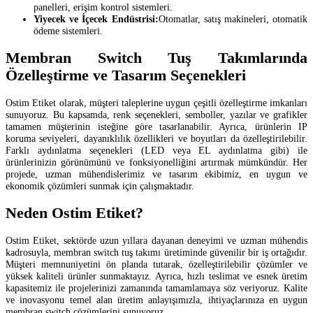
panelleri, erişim kontrol sistemleri.
Yiyecek ve İçecek Endüstrisi:
Otomatlar, satış makineleri, otomatik
ödeme sistemleri.
Membran Switch Tuş Takımlarında
Özelleştirme ve Tasarım Seçenekleri
Ostim Etiket olarak, müşteri taleplerine uygun çeşitli özelleştirme imkanları
sunuyoruz. Bu kapsamda, renk seçenekleri, semboller, yazılar ve grafikler
tamamen müşterinin isteğine göre tasarlanabilir. Ayrıca, ürünlerin IP
koruma seviyeleri, dayanıklılık özellikleri ve boyutları da özelleştirilebilir.
Farklı aydınlatma seçenekleri (LED veya EL aydınlatma gibi) ile
ürünlerinizin görünümünü ve fonksiyonelliğini artırmak mümkündür. Her
projede, uzman mühendislerimiz ve tasarım ekibimiz, en uygun ve
ekonomik çözümleri sunmak için çalışmaktadır.
Neden Ostim Etiket?
Ostim Etiket, sektörde uzun yıllara dayanan deneyimi ve uzman mühendis
kadrosuyla, membran switch tuş takımı üretiminde güvenilir bir iş ortağıdır.
Müşteri memnuniyetini ön planda tutarak, özelleştirilebilir çözümler ve
yüksek kaliteli ürünler sunmaktayız. Ayrıca, hızlı teslimat ve esnek üretim
kapasitemiz ile projelerinizi zamanında tamamlamaya söz veriyoruz. Kalite
ve inovasyonu temel alan üretim anlayışımızla, ihtiyaçlarınıza en uygun
membran switch çözümlerini sunuyoruz.