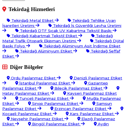
Tekirdağ Hizmetleri
Tekirdağ Metal Etiket
Tekirdağ Tehlike Uyarı
İşaretleri Üretimi
Tekirdağ İş Güvenliği Levha Üretimi
Tekirdağ DTF Sıcak UV Kabartma Tekstil Baskı
Tekirdağ Kabartmalı Tekstil Etiket
Tekirdağ
Metal Trafik Otopark Ekipman Üretimi
Tekirdağ Dijital
Baskı Folyo
Tekirdağ Alüminyum Asit İndirme Etiket
Tekirdağ Alüminyum Etiket
Tekirdağ Şeffaf
Etiket
Diğer Bölgeler
Ordu Paslanmaz Etiket
Denizli Paslanmaz Etiket
İstanbul Paslanmaz Etiket
Gaziantep
Paslanmaz Etiket
Bilecik Paslanmaz Etiket
Hatay Paslanmaz Etiket
Kayseri Paslanmaz Etiket
Tunceli Paslanmaz Etiket
Muğla Paslanmaz
Etiket
Sinop Paslanmaz Etiket
Samsun
Paslanmaz Etiket
Erzincan Paslanmaz Etiket
Kocaeli Paslanmaz Etiket
Kars Paslanmaz Etiket
Nevşehir Paslanmaz Etiket
Elazığ Paslanmaz
Etiket
Bingöl Paslanmaz Etiket
Aydın