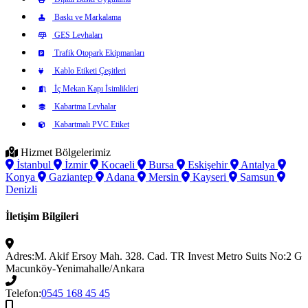
Baskı ve Markalama
GES Levhaları
Trafik Otopark Ekipmanları
Kablo Etiketi Çeşitleri
İç Mekan Kapı İsimlikleri
Kabartma Levhalar
Kabartmalı PVC Etiket
Hizmet Bölgelerimiz
İstanbul
İzmir
Kocaeli
Bursa
Eskişehir
Antalya
Konya
Gaziantep
Adana
Mersin
Kayseri
Samsun
Denizli
İletişim Bilgileri
Adres:
M. Akif Ersoy Mah. 328. Cad. TR Invest Metro Suits No:2 G
Macunköy-Yenimahalle/Ankara
Telefon:
0545 168 45 45