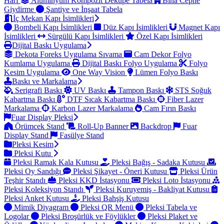
Harf
Alüminyum Kompozit Dekupe Tabela
Bina Cephe
Giydirme
Şantiye ve İnşaat Tabela
İç Mekan Kapı İsimlikleri
Bombeli Kapı İsimlikleri
Düz Kapı İsimlikleri
Magnet Kapı
İsimlikleri
Sürgülü Kapı İsimlikleri
Özel Kapı İsimlikleri
Dijital Baskı Uygulama
Dekota Foreks Uygulama Sıvama
Cam Dekor Folyo
Kumlama Uygulama
Dijital Baskı Folyo Uygulama
Folyo
Kesim Uygulama
One Way Vision
Lümen Folyo Baskı
Baskı ve Markalama
Serigrafi Baskı
UV Baskı
Tampon Baskı
STS Soğuk
Kabartma Baskı
DTF Sıcak Kabartma Baskı
Fiber Lazer
Markalama
Karbon Lazer Markalama
Cam Fırın Baskı
Fuar Display Pleksi
Örümcek Stand
Roll-Up Banner
Backdrop
Fuar
Display Stand
Fasülye Stand
Pleksi Kesim
Pleksi Kutu
Pleksi Ramak Kala Kutusu
Pleksi Bağış - Sadaka Kutusu
Pleksi Oy Sandığı
Pleksi Şikayet - Öneri Kutusu
Pleksi Ürün
Teşhir Standı
Pleksi KKD İstasyonu
Pleksi Loto İstasyonu
Pleksi Koleksiyon Standı
Pleksi Kuruyemiş - Bakliyat Kutusu
Pleksi Anket Kutusu
Pleksi Bahşiş Kutusu
Mimik Diyagram
Pleksi QR Menü
Pleksi Tabela ve
Logolar
Pleksi Broşürlük ve Föylükler
Pleksi Plaket ve