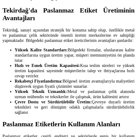
Tekirdağ'da Paslanmaz Etiket Üretiminin
Avantajları
Tekirdağ, sanayi açısından stratejik bir konuma sahip olup, özellikle metal
ve paslanmaz çelik sektöründe önemli üretim merkezlerine ev sahipliği
yapmaktadır. Bölgedeki paslanmaz etiket üreticilerinin avantajları şunlardır:
Yüksek Kalite Standartları:
Bölgedeki firmalar, uluslararası kalite
standartlarına uygun üretim yapar, müşteri memnuniyetini ön planda
tutar.
Hızlı ve Esnek Üretim Kapasitesi:
Kısa teslim süreleri ve yüksek
üretim kapasitesi sayesinde müşterilerin talep ve ihtiyaçlarına hızlı
cevap verirler.
Rekabetçi Fiyatlandırma:
Bölgesel üretim avantajlarıyla maliyetleri
düşürerek uygun fiyatlı çözümler sunarlar.
Yüksek Teknik Uzmanlık:
Metal ve paslanmaz çelik alanında
uzman mühendis ve teknikerler ile çalışmak, ürün kalitesini artırır.
Çevre Dostu ve Sürdürülebilir Üretim:
Çevreye duyarlı üretim
teknikleri ve geri dönüşüm odaklı çalışmalarla sürdürülebilirlik
sağlanır.
Paslanmaz Etiketlerin Kullanım Alanları
Paslanmaz etiketler, çeşitli endüstri ve sektörlerde geniş bir kullanım