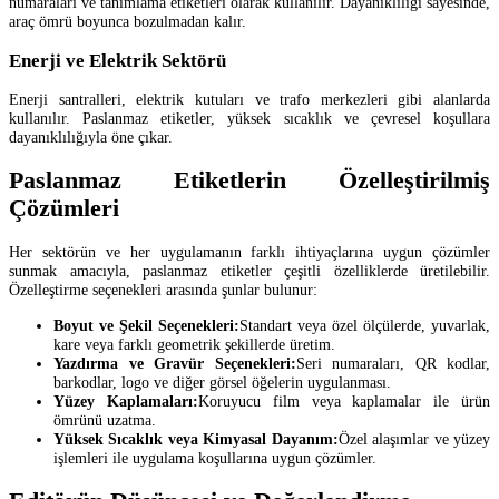
numaraları ve tanımlama etiketleri olarak kullanılır. Dayanıklılığı sayesinde,
araç ömrü boyunca bozulmadan kalır.
Enerji ve Elektrik Sektörü
Enerji santralleri, elektrik kutuları ve trafo merkezleri gibi alanlarda
kullanılır. Paslanmaz etiketler, yüksek sıcaklık ve çevresel koşullara
dayanıklılığıyla öne çıkar.
Paslanmaz Etiketlerin Özelleştirilmiş
Çözümleri
Her sektörün ve her uygulamanın farklı ihtiyaçlarına uygun çözümler
sunmak amacıyla, paslanmaz etiketler çeşitli özelliklerde üretilebilir.
Özelleştirme seçenekleri arasında şunlar bulunur:
Boyut ve Şekil Seçenekleri:
Standart veya özel ölçülerde, yuvarlak,
kare veya farklı geometrik şekillerde üretim.
Yazdırma ve Gravür Seçenekleri:
Seri numaraları, QR kodlar,
barkodlar, logo ve diğer görsel öğelerin uygulanması.
Yüzey Kaplamaları:
Koruyucu film veya kaplamalar ile ürün
ömrünü uzatma.
Yüksek Sıcaklık veya Kimyasal Dayanım:
Özel alaşımlar ve yüzey
işlemleri ile uygulama koşullarına uygun çözümler.