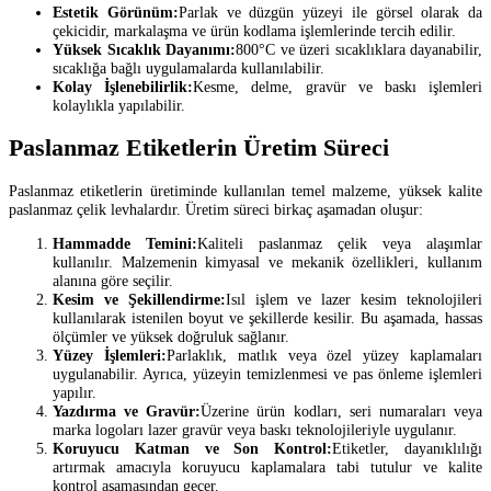
Estetik Görünüm:
Parlak ve düzgün yüzeyi ile görsel olarak da
çekicidir, markalaşma ve ürün kodlama işlemlerinde tercih edilir.
Yüksek Sıcaklık Dayanımı:
800°C ve üzeri sıcaklıklara dayanabilir,
sıcaklığa bağlı uygulamalarda kullanılabilir.
Kolay İşlenebilirlik:
Kesme, delme, gravür ve baskı işlemleri
kolaylıkla yapılabilir.
Paslanmaz Etiketlerin Üretim Süreci
Paslanmaz etiketlerin üretiminde kullanılan temel malzeme, yüksek kalite
paslanmaz çelik levhalardır. Üretim süreci birkaç aşamadan oluşur:
Hammadde Temini:
Kaliteli paslanmaz çelik veya alaşımlar
kullanılır. Malzemenin kimyasal ve mekanik özellikleri, kullanım
alanına göre seçilir.
Kesim ve Şekillendirme:
Isıl işlem ve lazer kesim teknolojileri
kullanılarak istenilen boyut ve şekillerde kesilir. Bu aşamada, hassas
ölçümler ve yüksek doğruluk sağlanır.
Yüzey İşlemleri:
Parlaklık, matlık veya özel yüzey kaplamaları
uygulanabilir. Ayrıca, yüzeyin temizlenmesi ve pas önleme işlemleri
yapılır.
Yazdırma ve Gravür:
Üzerine ürün kodları, seri numaraları veya
marka logoları lazer gravür veya baskı teknolojileriyle uygulanır.
Koruyucu Katman ve Son Kontrol:
Etiketler, dayanıklılığı
artırmak amacıyla koruyucu kaplamalara tabi tutulur ve kalite
kontrol aşamasından geçer.