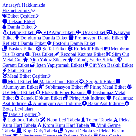
Anasayfa
Hakkımızda
Hizmetlerimiz
Etiket Çeşitleri
Leksan Etiket
Damla Etiket
Tekne Etiketi
VIP Araç Etiketi
Uçak Etiket
Karavan
Etiket
Dondurma Damla Etiket
Promosyon Damla Etiket
Reflektif Damla Etiket
Fosforlu Damla Etiket
Baskes Etiket
Şeffaf Etiket
Reflektif Etiket
Membran
Tuş Takımı
Tesa Etiket
Rezopal Kazıma Etiket
Slim Cut
Metal Cut
Altın Yaldız Sticker
Gümüş Yaldız Sticker
Garanti Etiket
İçten Yapıştırmalı Etiket
Çift Yön Baskılı Etiket
Statik Etiket
Metal Etiket Çeşitleri
Metal Etiket
Makine Panel Etiket
Serigrafi Etiket
Alüminyum Etiket
Sublimasyon Etiket
Pirinç Metal Etiket
UV Metal Etiket
Eloksallı Fiber Kazıma
Paslanmaz Metal
Etiket
Zamak Döküm Etiket
Pirinç Asit İndirme
Paslanmaz
Asit İndirme
Alüminyum Asit İndirme
Bakır Asit İndirme
Botaş Levhaları
Tabela Çeşitleri
Lightbox Tabela
Neon Led Tabela
Totem Tabela
Pleksi
Kutu Harf Tabela
Krom Kutu Harf Tabela
Vinil Germe
Tabela
Kapı Giriş Tabela
Aynalı Dekota ve Pleksi Kesim