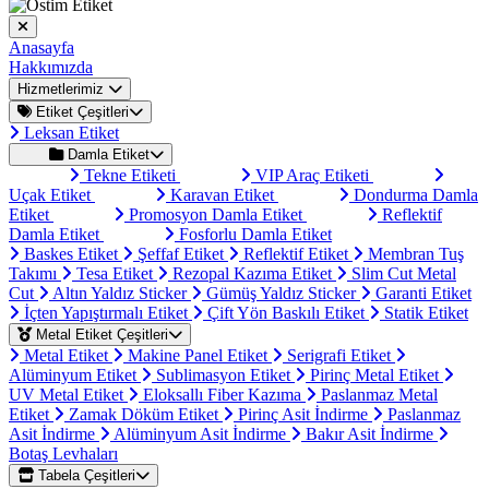
Anasayfa
Hakkımızda
Hizmetlerimiz
Etiket Çeşitleri
Leksan Etiket
Damla Etiket
Tekne Etiketi
VIP Araç Etiketi
Uçak Etiket
Karavan Etiket
Dondurma Damla
Etiket
Promosyon Damla Etiket
Reflektif
Damla Etiket
Fosforlu Damla Etiket
Baskes Etiket
Şeffaf Etiket
Reflektif Etiket
Membran Tuş
Takımı
Tesa Etiket
Rezopal Kazıma Etiket
Slim Cut Metal
Cut
Altın Yaldız Sticker
Gümüş Yaldız Sticker
Garanti Etiket
İçten Yapıştırmalı Etiket
Çift Yön Baskılı Etiket
Statik Etiket
Metal Etiket Çeşitleri
Metal Etiket
Makine Panel Etiket
Serigrafi Etiket
Alüminyum Etiket
Sublimasyon Etiket
Pirinç Metal Etiket
UV Metal Etiket
Eloksallı Fiber Kazıma
Paslanmaz Metal
Etiket
Zamak Döküm Etiket
Pirinç Asit İndirme
Paslanmaz
Asit İndirme
Alüminyum Asit İndirme
Bakır Asit İndirme
Botaş Levhaları
Tabela Çeşitleri