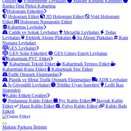
Ödüller
Yönlendirme Levhaları
Makine Koruma Kabinleri
Banko Önü Pleksi Kabartma
Hologram Etiketleri
Hologram Etiket
3D Hologram Etiket
Void Hologram
Etiket
Hologram Numaratör Etiket
Kabartma Levhalar
Cadde ve Sokak Levhaları
Mezarlık Levhaları
Tedaş
Levhaları
Elektrik Abone Plakaları
Su Abone Plakaları
Kapı
Numara Levhaları
GES Levhaları
GES Solar Etiketleri
GES Güneş Enerji Levhaları
Kabartmalı PVC Etiket
Kabartmalı Tekstil Etiket
Kabartmalı Termos Etiket
Kabartmalı Kupa Etiket
Kabartmalı Şişe Etiket
Trafik Otopark Ekipmanları
Plastik ve Metal Trafik Otopark Ekipmanları
ADR Levhaları
İş Güvenliği Levhaları
Tehlike Uyarı İşaretleri
Ledli İkaz
Sistemleri
Kablo Etiketi Çeşitleri
Paslanmaz Kablo Etiket
Pvc Kablo Etiket
Bayrak Kablo
Etiket
Hazır Kablo Etiket
Folyo Kablo Etiket
Kablo Bağı
Etiketi
Makine Parkuru
İletişim