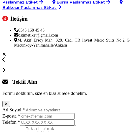
Paslanmaz Etiket
Bursa Paslanmaz Etiket
Balıkesir Paslanmaz Etiket
İletişim
0545 168 45 45
ostimetiket@gmail.com
M. Akif Ersoy Mah. 328. Cad. TR Invest Metro Suits No:2 G
Macunköy-Yenimahalle/Ankara
Teklif Alın
Formu doldurun, size en kısa sürede dönelim.
Ad Soyad
*
E-posta
*
Telefon
*