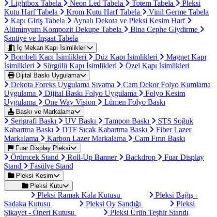
Lightbox Tabela
Neon Led Tabela
Totem Tabela
Pleksi
Kutu Harf Tabela
Krom Kutu Harf Tabela
Vinil Germe Tabela
Kapı Giriş Tabela
Aynalı Dekota ve Pleksi Kesim Harf
Alüminyum Kompozit Dekupe Tabela
Bina Cephe Giydirme
Şantiye ve İnşaat Tabela
İç Mekan Kapı İsimlikleri
Bombeli Kapı İsimlikleri
Düz Kapı İsimlikleri
Magnet Kapı
İsimlikleri
Sürgülü Kapı İsimlikleri
Özel Kapı İsimlikleri
Dijital Baskı Uygulama
Dekota Foreks Uygulama Sıvama
Cam Dekor Folyo Kumlama
Uygulama
Dijital Baskı Folyo Uygulama
Folyo Kesim
Uygulama
One Way Vision
Lümen Folyo Baskı
Baskı ve Markalama
Serigrafi Baskı
UV Baskı
Tampon Baskı
STS Soğuk
Kabartma Baskı
DTF Sıcak Kabartma Baskı
Fiber Lazer
Markalama
Karbon Lazer Markalama
Cam Fırın Baskı
Fuar Display Pleksi
Örümcek Stand
Roll-Up Banner
Backdrop
Fuar Display
Stand
Fasülye Stand
Pleksi Kesim
Pleksi Kutu
Pleksi Ramak Kala Kutusu
Pleksi Bağış -
Sadaka Kutusu
Pleksi Oy Sandığı
Pleksi
Şikayet - Öneri Kutusu
Pleksi Ürün Teşhir Standı