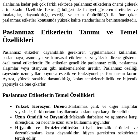
alanlarına kadar pek çok farklı sektörde paslanmaz etiketlerin önemi giderek
artmaktadır. Özellikle Tekirdağ bölgesinde faaliyet gösteren üreticiler ve
imalatçılar, dayanıklılığı, estetiği ve uzun ömürlülüğü ile öne çıkan
paslanmaz etiketler konusunda yüksek kalite standartlarını benimsemektedir.
Paslanmaz Etiketlerin Tanımı ve Temel
Özellikleri
Paslanmaz etiketler, dayanıklılık gerektiren uygulamalarda kullanılan,
paslanmaya, aşınmaya ve kimyasal etkilere karşı yüksek direnç gösteren
özel metal etiketlerdir. Bu etiketler genellikle paslanmaz çelik, paslanmaz
alaşımlar veya titanyum gibi malzemelerden üretilir. Paslanmaz özelliği
sayesinde uzun yıllar boyunca estetik ve fonksiyonel performansını korur.
Ayrıca, yüksek sıcaklık dayanıklılığı, kolay temizlenebilirlik ve hijyenik
yapısıyla da öne çıkarlar.
Paslanmaz Etiketlerin Temel Özellikleri
Yüksek Korozyon Direnci:
Paslanmaz çelik ve diğer alaşımlar
sayesinde, farklı ortam koşullarında paslanmaya karşı dirençlidir.
Uzun Ömürlü ve Dayanıklı:
Mekanik darbelere ve aşınmaya karşı
dirençlidir, bu nedenle uzun süre kullanıma uygundur.
Hijyenik ve Temizlenebilir:
Endüstriyel temizlik ürünleri ve
dezenfektanlara karşı dayanıklıdır, hijyen gerektiren sektörlerde
tercih edilir.